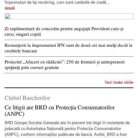
împrumuturi de tip revolving, cum sunt cardurile de credit...
detalii
Zi suplimentară de concediu pentru angajații Provident care-și
cresc singuri copiii
Restanțierii la împrumuturi IFN sunt de două ori mai mulți decât la
creditele bancare
Proiectul „Afaceri cu rădăcini”: 250 de fermieri și antreprenori
sprijiniți prin cursuri gratuite
Vezi toate stirile
Clubul Bancherilor
Ce litigii are BRD cu Protecția Consumatorilor
(ANPC)
BRD Groupe Societe Generale are în prezent trei litigii în instanțele de
judecată cu Autoritatea Națională pentru Protecția Consumatorilor
(ANPC), conform informațiilor publicate de bancă. Astfel, BRD a fost