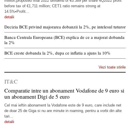
million,proposed final 2022 dividend of €0.389 per share 4Q2022 profit
before tax of €1,711 million; CET1 ratio remains strong at
14.5%•Profit...
detalii
Decizia BCE privind majorarea dobanzii la 2%, pe intelesul tuturor
Banca Centrala Europeana (BCE) explica de ce a majorat dobanda
la 2%
BCE creste dobanda la 2%, dupa ce inflatia a ajuns la 10%
Vezi toate stirile
IT&C
Comparatie intre un abonament Vodafone de 9 euro si
un abonament Digi de 5 euro
Cel mai ieftin abonament la Vodafone este de 9 euro, care include net
de doar 25 de Giga si nu are minute in roaming, pentru a vorbi din alte
tari...
detalii