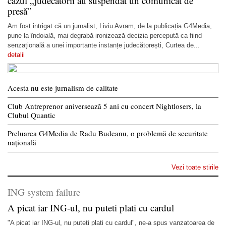
cazul „judecătorii au suspendat un comunicat de
presă”
Am fost intrigat că un jurnalist, Liviu Avram, de la publicația G4Media,
pune la îndoială, mai degrabă ironizează decizia percepută ca fiind
senzațională a unei importante instanțe judecătorești, Curtea de...
detalii
Acesta nu este jurnalism de calitate
Club Antreprenor aniversează 5 ani cu concert Nightlosers, la
Clubul Quantic
Preluarea G4Media de Radu Budeanu, o problemă de securitate
națională
Vezi toate stirile
ING system failure
A picat iar ING-ul, nu puteti plati cu cardul
"A picat iar ING-ul, nu puteti plati cu cardul", ne-a spus vanzatoarea de