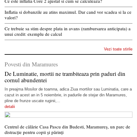
Ce este inflatia Core 2 ajustat si cum se calculeaza?
Inflatia si dobanzile au atins maximul. Dar cand vor scadea si la ce
valori?
Ce trebuie sa stim despre plata in avans (rambursarea anticipata) a
unui credit: exemplu de calcul
Vezi toate stirile
Povesti din Maramures
De Luminatie, mortii ne trambiteaza prin paduri din
cornul abundentei
In preajma Mosilor de toamna, adica Ziua mortilor sau Luminatia, care a
cazut in acest an in 5 noiembrie, in padurile de stejar din Maramures,
pline de frunze uscate ruginii,...
detalii
Centrul de călărie Casa Pascu din Budesti, Maramureș, un parc de
distracție pentru copii și părinți