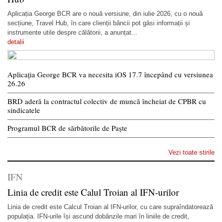
Aplicația George BCR are o nouă versiune, din iulie 2026, cu o nouă
secțiune, Travel Hub, în care clienții băncii pot găsi informații și
instrumente utile despre călătorii, a anunțat...
detalii
Aplicația George BCR va necesita iOS 17.7 începând cu versiunea
26.26
BRD aderă la contractul colectiv de muncă încheiat de CPBR cu
sindicatele
Programul BCR de sărbătorile de Paște
Vezi toate stirile
IFN
Linia de credit este Calul Troian al IFN-urilor
Linia de credit este Calcul Troian al IFN-urilor, cu care supraîndatorează
populația. IFN-urile își ascund dobânzile mari în liniile de credit,