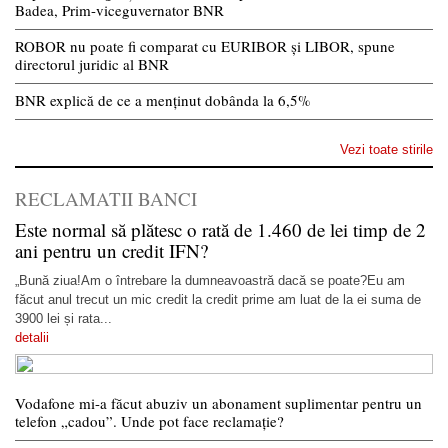
Badea, Prim-viceguvernator BNR
ROBOR nu poate fi comparat cu EURIBOR și LIBOR, spune
directorul juridic al BNR
BNR explică de ce a menținut dobânda la 6,5%
Vezi toate stirile
RECLAMATII BANCI
Este normal să plătesc o rată de 1.460 de lei timp de 2
ani pentru un credit IFN?
„Bună ziua!Am o întrebare la dumneavoastră dacă se poate?Eu am
făcut anul trecut un mic credit la credit prime am luat de la ei suma de
3900 lei și rata...
detalii
Vodafone mi-a făcut abuziv un abonament suplimentar pentru un
telefon „cadou”. Unde pot face reclamație?