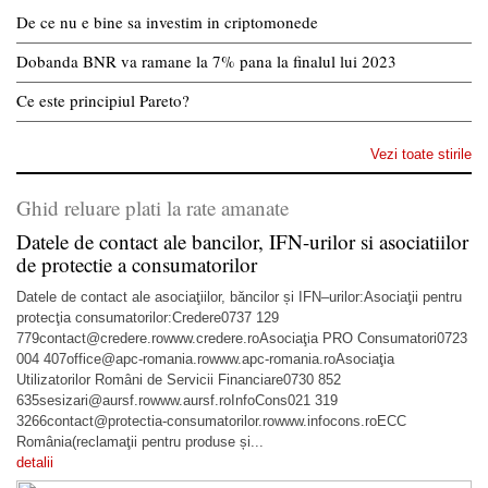
De ce nu e bine sa investim in criptomonede
Dobanda BNR va ramane la 7% pana la finalul lui 2023
Ce este principiul Pareto?
Vezi toate stirile
Ghid reluare plati la rate amanate
Datele de contact ale bancilor, IFN-urilor si asociatiilor
de protectie a consumatorilor
Datele de contact ale asociaţiilor, băncilor și IFN–urilor:Asociaţii pentru
protecţia consumatorilor:Credere0737 129
779contact@credere.rowww.credere.roAsociaţia PRO Consumatori0723
004 407office@apc-romania.rowww.apc-romania.roAsociaţia
Utilizatorilor Români de Servicii Financiare0730 852
635sesizari@aursf.rowww.aursf.roInfoCons021 319
3266contact@protectia-consumatorilor.rowww.infocons.roECC
România(reclamaţii pentru produse și...
detalii