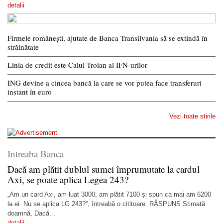
detalii
Firmele românești, ajutate de Banca Transilvania să se extindă în
străinătate
Linia de credit este Calul Troian al IFN-urilor
ING devine a cincea bancă la care se vor putea face transferuri
instant în euro
Vezi toate stirile
Intreaba Banca
Dacă am plătit dublul sumei împrumutate la cardul
Axi, se poate aplica Legea 243?
„Am un card Axi, am luat 3000, am plătit 7100 și spun ca mai am 6200
la ei. Nu se aplica LG 243?”, întreabă o cititoare. RĂSPUNS Stimată
doamnă, Dacă...
detalii