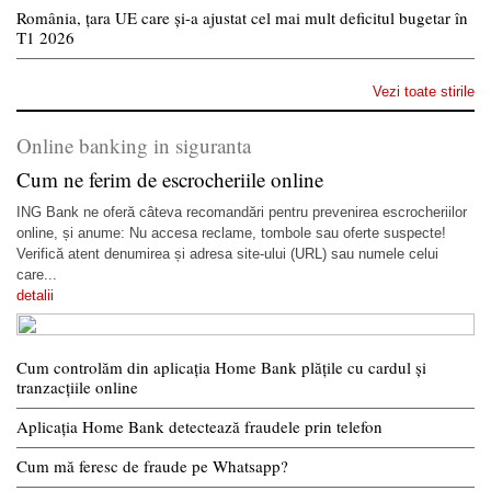
România, țara UE care și-a ajustat cel mai mult deficitul bugetar în
T1 2026
Vezi toate stirile
Online banking in siguranta
Cum ne ferim de escrocheriile online
ING Bank ne oferă câteva recomandări pentru prevenirea escrocheriilor
online, și anume: Nu accesa reclame, tombole sau oferte suspecte!
Verifică atent denumirea și adresa site-ului (URL) sau numele celui
care...
detalii
Cum controlăm din aplicația Home Bank plățile cu cardul și
tranzacțiile online
Aplicația Home Bank detectează fraudele prin telefon
Cum mă feresc de fraude pe Whatsapp?