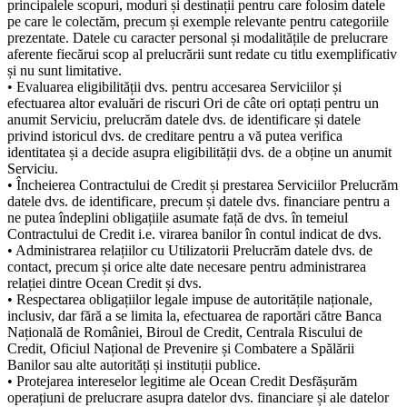
principalele scopuri, moduri și destinații pentru care folosim datele
pe care le colectăm, precum și exemple relevante pentru categoriile
prezentate. Datele cu caracter personal și modalitățile de prelucrare
aferente fiecărui scop al prelucrării sunt redate cu titlu exemplificativ
și nu sunt limitative.
• Evaluarea eligibilității dvs. pentru accesarea Serviciilor și
efectuarea altor evaluări de riscuri Ori de câte ori optați pentru un
anumit Serviciu, prelucrăm datele dvs. de identificare și datele
privind istoricul dvs. de creditare pentru a vă putea verifica
identitatea și a decide asupra eligibilității dvs. de a obține un anumit
Serviciu.
• Încheierea Contractului de Credit și prestarea Serviciilor Prelucrăm
datele dvs. de identificare, precum și datele dvs. financiare pentru a
ne putea îndeplini obligațiile asumate față de dvs. în temeiul
Contractului de Credit i.e. virarea banilor în contul indicat de dvs.
• Administrarea relațiilor cu Utilizatorii Prelucrăm datele dvs. de
contact, precum și orice alte date necesare pentru administrarea
relației dintre Ocean Credit și dvs.
• Respectarea obligațiilor legale impuse de autoritățile naționale,
inclusiv, dar fără a se limita la, efectuarea de raportări către Banca
Națională de României, Biroul de Credit, Centrala Riscului de
Credit, Oficiul Național de Prevenire și Combatere a Spălării
Banilor sau alte autorități și instituții publice.
• Protejarea intereselor legitime ale Ocean Credit Desfășurăm
operațiuni de prelucrare asupra datelor dvs. financiare și ale datelor