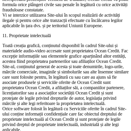
formula orice plângeri civile sau penale în legătură cu orice activități
frauduloase constatate.
Vi se interzice utilizarea Site-ului în scopul realizării de activități
ilegale și pentru orice alte tranzacții efectuate cu încălcarea legilor
aplicabile în țara dvs. și pe teritoriul Uniunii Europene.
11. Proprietate intelectuală
Toată creația grafică, conținutul disponibil în cadrul Site-ului și
materialele audio-video accesate sunt proprietatea Ocean Credit. Fac
excepție informațiile sau elementele grafice aparținând altor entități,
acestea fiind proprietatea partenerilor sau afiliaților Ocean Credit.
Site-ul, conținutul generat de acesta și toate denumirile, logo-urile,
mărcile comerciale, imaginile și simbolurile sau alte însemne similare
care sunt folosite pentru, în legătură cu sau care au ajuns să fie
asociate produsele și serviciile oferite de Ocean Credit sunt
proprietatea Ocean Credit, a afiliaților săi, a companiilor partenere,
licențiatorilor sau a asociaților societății Ocean Credit și sunt
protejate de legile privind drepturile de autor, legislația privind
mărcile și alte legi referitoare la proprietatea intelectuală.
Orice software folosit în legătură cu Serviciile oferite în cadrul Site-
ului conține informații confidențiale care fac obiectul dreptului de
proprietate intelectuală al Ocean Credit și sunt protejate de legile
privind dreptul de proprietate intelectuală, industrială și alte legi
aplicabile.