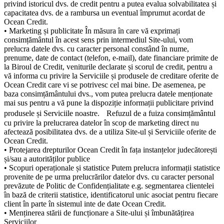
privind istoricul dvs. de credit pentru a putea evalua solvabilitatea și
capacitatea dvs. de a rambursa un eventual împrumut acordat de
Ocean Credit.
• Marketing și publicitate În măsura în care vă exprimați
consimțământul în acest sens prin intermediul Site-ului, vom
prelucra datele dvs. cu caracter personal constând în nume,
prenume, date de contact (telefon, e-mail), date financiare primite de
la Biroul de Credit, veniturile declarate și scorul de credit, pentru a
vă informa cu privire la Serviciile și produsele de creditare oferite de
Ocean Credit care vi se potrivesc cel mai bine. De asemenea, pe
baza consimțământului dvs., vom putea prelucra datele menționate
mai sus pentru a vă pune la dispoziție informații publicitare privind
produsele și Serviciile noastre. Refuzul de a fuiza consimțământul
cu privire la prelucrarea datelor în scop de marketing direct nu
afectează posibilitatea dvs. de a utiliza Site-ul și Serviciile oferite de
Ocean Credit.
• Protejarea drepturilor Ocean Credit în fața instanțelor judecătorești
și/sau a autorităților publice
• Scopuri operaționale și statistice Putem prelucra informații statistice
provenite de pe urma prelucrărilor datelor dvs. cu caracter personal
prevăzute de Politic de Confidențialitate e.g. segmentarea clientelei
în bază de criterii statistice, identificatorul unic asociat pentru fiecare
client în parte în sistemul inte de date Ocean Credit.
• Menținerea stării de funcționare a Site-ului și îmbunătățirea
Serviciilor