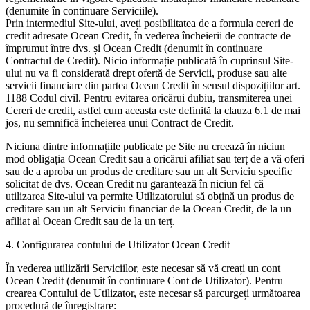
(denumite în continuare Serviciile).
Prin intermediul Site-ului, aveți posibilitatea de a formula cereri de
credit adresate Ocean Credit, în vederea încheierii de contracte de
împrumut între dvs. și Ocean Credit (denumit în continuare
Contractul de Credit). Nicio informație publicată în cuprinsul Site-
ului nu va fi considerată drept ofertă de Servicii, produse sau alte
servicii financiare din partea Ocean Credit în sensul dispozițiilor art.
1188 Codul civil. Pentru evitarea oricărui dubiu, transmiterea unei
Cereri de credit, astfel cum aceasta este definită la clauza 6.1 de mai
jos, nu semnifică încheierea unui Contract de Credit.
Niciuna dintre informațiile publicate pe Site nu creează în niciun
mod obligația Ocean Credit sau a oricărui afiliat sau terț de a vă oferi
sau de a aproba un produs de creditare sau un alt Serviciu specific
solicitat de dvs. Ocean Credit nu garantează în niciun fel că
utilizarea Site-ului va permite Utilizatorului să obțină un produs de
creditare sau un alt Serviciu financiar de la Ocean Credit, de la un
afiliat al Ocean Credit sau de la un terț.
4. Configurarea contului de Utilizator Ocean Credit
În vederea utilizării Serviciilor, este necesar să vă creați un cont
Ocean Credit (denumit în continuare Cont de Utilizator). Pentru
crearea Contului de Utilizator, este necesar să parcurgeți următoarea
procedură de înregistrare: