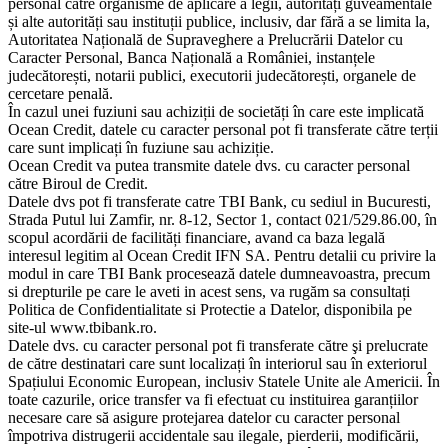
personal către organisme de aplicare a legii, autorități guveamentale
și alte autorități sau instituții publice, inclusiv, dar fără a se limita la,
Autoritatea Națională de Supraveghere a Prelucrării Datelor cu
Caracter Personal, Banca Națională a României, instanțele
judecătorești, notarii publici, executorii judecătorești, organele de
cercetare penală.
În cazul unei fuziuni sau achiziții de societăți în care este implicată
Ocean Credit, datele cu caracter personal pot fi transferate către terții
care sunt implicați în fuziune sau achiziție.
Ocean Credit va putea transmite datele dvs. cu caracter personal
către Biroul de Credit.
Datele dvs pot fi transferate catre TBI Bank, cu sediul in Bucuresti,
Strada Putul lui Zamfir, nr. 8-12, Sector 1, contact 021/529.86.00, în
scopul acordării de facilități financiare, avand ca baza legală
interesul legitim al Ocean Credit IFN SA. Pentru detalii cu privire la
modul in care TBI Bank procesează datele dumneavoastra, precum
si drepturile pe care le aveti in acest sens, va rugăm sa consultați
Politica de Confidentialitate si Protectie a Datelor, disponibila pe
site-ul www.tbibank.ro.
Datele dvs. cu caracter personal pot fi transferate către şi prelucrate
de către destinatari care sunt localizați în interiorul sau în exteriorul
Spațiului Economic European, inclusiv Statele Unite ale Americii. În
toate cazurile, orice transfer va fi efectuat cu instituirea garanțiilor
necesare care să asigure protejarea datelor cu caracter personal
împotriva distrugerii accidentale sau ilegale, pierderii, modificării,