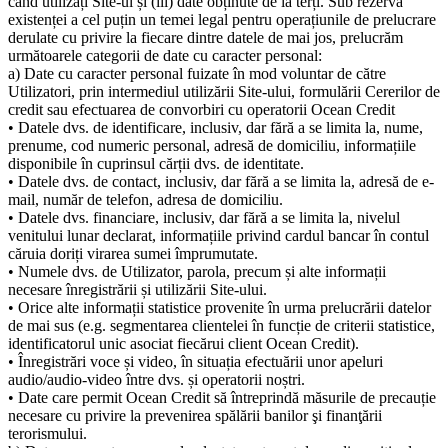
când utilizați Site-ul și (iii) date obținute de la terți. Sub rezerva
existenței a cel puțin un temei legal pentru operațiunile de prelucrare
derulate cu privire la fiecare dintre datele de mai jos, prelucrăm
următoarele categorii de date cu caracter personal:
a) Date cu caracter personal fuizate în mod voluntar de către
Utilizatori, prin intermediul utilizării Site-ului, formulării Cererilor de
credit sau efectuarea de convorbiri cu operatorii Ocean Credit
• Datele dvs. de identificare, inclusiv, dar fără a se limita la, nume,
prenume, cod numeric personal, adresă de domiciliu, informațiile
disponibile în cuprinsul cărții dvs. de identitate.
• Datele dvs. de contact, inclusiv, dar fără a se limita la, adresă de e-
mail, număr de telefon, adresa de domiciliu.
• Datele dvs. financiare, inclusiv, dar fără a se limita la, nivelul
venitului lunar declarat, informațiile privind cardul bancar în contul
căruia doriți virarea sumei împrumutate.
• Numele dvs. de Utilizator, parola, precum și alte informații
necesare înregistrării și utilizării Site-ului.
• Orice alte informații statistice provenite în urma prelucrării datelor
de mai sus (e.g. segmentarea clientelei în funcție de criterii statistice,
identificatorul unic asociat fiecărui client Ocean Credit).
• Înregistrări voce și video, în situația efectuării unor apeluri
audio/audio-video între dvs. și operatorii noștri.
• Date care permit Ocean Credit să întreprindă măsurile de precauție
necesare cu privire la prevenirea spălării banilor şi finanţării
terorismului.