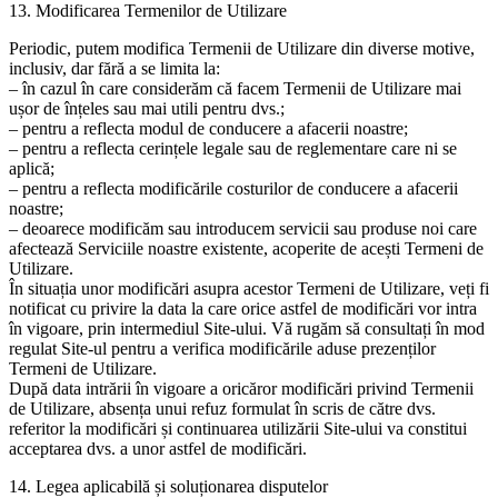
13. Modificarea Termenilor de Utilizare
Periodic, putem modifica Termenii de Utilizare din diverse motive,
inclusiv, dar fără a se limita la:
– în cazul în care considerăm că facem Termenii de Utilizare mai
ușor de înțeles sau mai utili pentru dvs.;
– pentru a reflecta modul de conducere a afacerii noastre;
– pentru a reflecta cerințele legale sau de reglementare care ni se
aplică;
– pentru a reflecta modificările costurilor de conducere a afacerii
noastre;
– deoarece modificăm sau introducem servicii sau produse noi care
afectează Serviciile noastre existente, acoperite de acești Termeni de
Utilizare.
În situația unor modificări asupra acestor Termeni de Utilizare, veți fi
notificat cu privire la data la care orice astfel de modificări vor intra
în vigoare, prin intermediul Site-ului. Vă rugăm să consultați în mod
regulat Site-ul pentru a verifica modificările aduse prezenților
Termeni de Utilizare.
După data intrării în vigoare a oricăror modificări privind Termenii
de Utilizare, absența unui refuz formulat în scris de către dvs.
referitor la modificări și continuarea utilizării Site-ului va constitui
acceptarea dvs. a unor astfel de modificări.
14. Legea aplicabilă și soluționarea disputelor