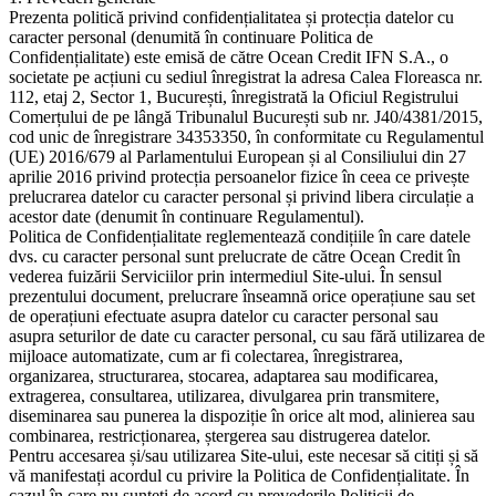
Prezenta politică privind confidențialitatea și protecția datelor cu
caracter personal (denumită în continuare Politica de
Confidențialitate) este emisă de către Ocean Credit IFN S.A., o
societate pe acțiuni cu sediul înregistrat la adresa Calea Floreasca nr.
112, etaj 2, Sector 1, București, înregistrată la Oficiul Registrului
Comerțului de pe lângă Tribunalul București sub nr. J40/4381/2015,
cod unic de înregistrare 34353350, în conformitate cu Regulamentul
(UE) 2016/679 al Parlamentului European și al Consiliului din 27
aprilie 2016 privind protecția persoanelor fizice în ceea ce privește
prelucrarea datelor cu caracter personal și privind libera circulație a
acestor date (denumit în continuare Regulamentul).
Politica de Confidențialitate reglementează condițiile în care datele
dvs. cu caracter personal sunt prelucrate de către Ocean Credit în
vederea fuizării Serviciilor prin intermediul Site-ului. În sensul
prezentului document, prelucrare înseamnă orice operațiune sau set
de operațiuni efectuate asupra datelor cu caracter personal sau
asupra seturilor de date cu caracter personal, cu sau fără utilizarea de
mijloace automatizate, cum ar fi colectarea, înregistrarea,
organizarea, structurarea, stocarea, adaptarea sau modificarea,
extragerea, consultarea, utilizarea, divulgarea prin transmitere,
diseminarea sau punerea la dispoziție în orice alt mod, alinierea sau
combinarea, restricționarea, ștergerea sau distrugerea datelor.
Pentru accesarea și/sau utilizarea Site-ului, este necesar să citiți și să
vă manifestați acordul cu privire la Politica de Confidențialitate. În
cazul în care nu sunteți de acord cu prevederile Politicii de