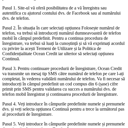
Pasul 1. Site-ul vă oferă posibilitatea de a vă înregistra sau
autentifica cu ajutorul contului dvs. de Facebook sau al numărului
dvs. de telefon.
Pasul 2. În situația în care selectați opțiunea Folosește numărul de
telefon, va trebui să introduceți numărul dumneavoastră de telefon
mobil în câmpul predefinit. Pentru a continua procedura de
înregistrare, va trebui să luați la cunoștință și să vă exprimați acordul
cu privire la acești Termeni de Utilizare și la Politica de
Confidențialitate Ocean Credit iar ulterior să selectați opțiunea
Continuă.
Pasul 3. Pentru continuare procedurii de înregistrare, Ocean Credit
va transmite un mesaj tip SMS către numărul de telefon pe care l-ați
completat, în vederea validării numărului de telefon. Va fi necesar să
introduceți în câmpul predefinit un cod compus din 6 (șase) cifre
primit prin SMS pentru validarea cu succes a numărului dvs. de
telefon mobil înregistrat și continuarea procedurii de înregistrare.
Pasul 4. Veți introduce în câmpurile predefinite numele și prenumele
dvs. și veți selecta opțiunea Continuă pentru a trece la următorul pas
al procedurii de înregistrare.
Pasul 5. Veți introduce în câmpurile predefinite numele și prenumele