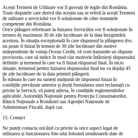
Acești Termeni de Utilizare vor fi guveați de legile din România.
Toate disputele care derivă din aceștia sau se referă la acești Termeni
de utilizare a serviciului vor fi soluționate de către instanțele
competente din România.
Orice plângeri referitoare la fuizarea Serviciilor vor fi soluționate în
termen de maximum 30 de zile lucrătoare de la data înregistrării
acestora. În situația excepțională în care răspunsul la plângerea dvs.
nu poate fi fuizat în termen de 30 zile lucrătoare din motive
independente de voința Ocean Credit, vă vom transmite un răspuns
provizoriu, care să indice în mod clar motivele întârzierii răspunsului
definitiv și termenul în care va fi fuizat răspunsul final. În nicio
situație, termenul pentru fuizarea răspunsului final nu va depăși 45
de zile lucrătoare de la data primirii plângerii.
În măsura în care nu sunteți mulțumit de răspunsul fuizat în
condițiile prevăzute anterior și doriți formularea unei reclamații cu
privire la Servicii, vă puteți adresa, în condițiile reglementărilor
aplicabile, Autorității Naționale pentru Protecția Consumatorilor,
Băncii Naționale a României sau Agenției Naționale de
Administrare Fiscală, după caz.
15. Contact
Ne puteți contacta oricând cu privire la orice aspect legat de
utilizarea și funcționarea Site-ului folosind următoarele date de