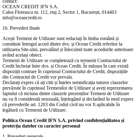
contact:
OCEAN CREDIT IFN S.A.
Calea Floreasca nr. 112, etaj 2, Sector 1, București, 014463
info@oceancredit.ro
16. Prevederi finale
Acești Termeni de Utilizare sunt redactați în limba română și
constituie întregul acord dintre dvs. și Ocean Credit referitor la
utilizarea Site-ului, prevalând și înlocuind toate acordurile anterioare
având același obiect.
Termenii de Utilizare se completează cu termenii Contractului de
Credit încheiat între dvs. și Ocean Credit. În măsura în care există
dispoziții contrare în cuprinsul Contractului de Credit, dispozițiile
din Contractul de Credit vor prevala.
Declarați expres că ați citit și înțeles semnificația tuturor clauzelor
prevăzute în cuprinsul Termenilor de Utilizare și aveți reprezentarea
faptului că niciuna dintre clauzele prezenților Termeni de Utilizare
nu va fi considerată neuzuală, înțelegând și declarând în mod expres
că prevederile art. 1203 din Codul civil nu vor fi aplicabile în
legătură cu Termenii de Utilizare.
Politica Ocean Credit IFN S.A. privind confidențialitatea și
protecția datelor cu caracter personal
1. Prevederi generale