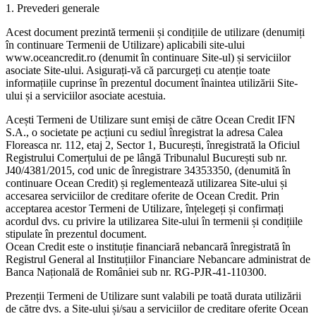
1. Prevederi generale
Acest document prezintă termenii și condițiile de utilizare (denumiți
în continuare Termenii de Utilizare) aplicabili site-ului
www.oceancredit.ro (denumit în continuare Site-ul) și serviciilor
asociate Site-ului. Asigurați-vă că parcurgeți cu atenție toate
informațiile cuprinse în prezentul document înaintea utilizării Site-
ului și a serviciilor asociate acestuia.
Acești Termeni de Utilizare sunt emiși de către Ocean Credit IFN
S.A., o societate pe acțiuni cu sediul înregistrat la adresa Calea
Floreasca nr. 112, etaj 2, Sector 1, București, înregistrată la Oficiul
Registrului Comerțului de pe lângă Tribunalul București sub nr.
J40/4381/2015, cod unic de înregistrare 34353350, (denumită în
continuare Ocean Credit) și reglementează utilizarea Site-ului și
accesarea serviciilor de creditare oferite de Ocean Credit. Prin
acceptarea acestor Termeni de Utilizare, înțelegeți și confirmați
acordul dvs. cu privire la utilizarea Site-ului în termenii și condițiile
stipulate în prezentul document.
Ocean Credit este o instituție financiară nebancară înregistrată în
Registrul General al Instituțiilor Financiare Nebancare administrat de
Banca Națională de României sub nr. RG-PJR-41-110300.
Prezenții Termeni de Utilizare sunt valabili pe toată durata utilizării
de către dvs. a Site-ului și/sau a serviciilor de creditare oferite Ocean