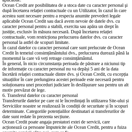
Ocean Credit are posibilitatea de a stoca date cu caracter personal şi
după încetarea relației contractuale cu un Utilizator, în cazul în care
acestea sunt necesare pentru a respecta anumite prevederi legale
aplicabile Ocean Credit sau dacă avem nevoie de datele dvs. cu
caracter personal pentru a stabili, exercita sau apăra un drept în
justiție, exclusiv în măsura necesară. După încetarea relației
contractuale, vom restricționa prelucrarea datelor dvs. cu caracter
personal la astfel de scopuri limitate.
În cazul datelor cu caracter personal care sunt prelucrate de Ocean
Credit în temeiul consimțământului dvs., prelucrarea durează până la
momentul la care vă veți retrage consimțământul.
În general, în nicio circumstanța perioada de păstrare a niciunui tip
de informație cu caracter personal nu va depăși 5 ani de la data
încetării relației contractuale dintre dvs. și Ocean Credit, cu excepția
situațiilor în care prelungirea acestei perioade este necesară pentru
soluționarea unei proceduri judiciare în desfășurare sau pentru un alt
motiv prevăzut de lege.
6. Transferul datelor cu caracter personal
Transferurile datelor pe care ni le încredințați în utilizarea Site-ului și
Serviciilor noastre se realizează în condiții de securitate și în scopuri
determinate. Categoriile potențialilor destinatari ai transferurilor de
date sunt redate în prezenta secțiune.
Ocean Credit poate angaja prestatori extei de servicii, care
acționează ca persoane împuteicite ale Ocean Credit, pentru a fuiza