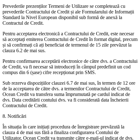
Prevederile prezenților Termeni de Utilizare se completează cu
prevederile Contractului de Credit și ale Formularului de Informații
Standard la Nivel European disponibil sub formă de anexă la
Contractul de Credit.
Pentru acceptarea electronică a Contractului de Credit, este necesar
să acceptați emiterea Contractului de Credit în format digital, precum
și să confirmați că ați beneficiat de termenul de 15 zile prevăzut la
clauza 6.2 de mai sus.
Pentru confirmarea acceptării electronice de către dvs. a Contractului
de Credit, va fi necesar să introduceți în câmpul predefinit un cod
compus din 6 (șase) cifre recepționat prin SMS.
Sub rezerva dispozițiilor clauzei 6.7 de mai sus, în termen de 12 ore
de la acceptarea de către dvs. a termenilor Contractului de Credit,
Ocean Credit va transfera suma împrumutată pe cardul indicat de
dvs. Data creditării contului dvs. va fi considerată data încheierii
Contractului de Credit.
8. Notificări
În situația în care inițiați procedura de înregistrare prevăzută la
clauza 4 de mai sus fără a finaliza configurarea Contului de
Utilizator, Ocean Credit va transmite către e-mail-ul indicat de dvs.