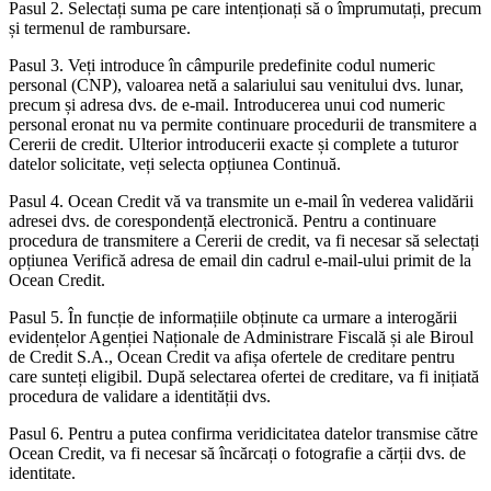
Pasul 2. Selectați suma pe care intenționați să o împrumutați, precum
și termenul de rambursare.
Pasul 3. Veți introduce în câmpurile predefinite codul numeric
personal (CNP), valoarea netă a salariului sau venitului dvs. lunar,
precum și adresa dvs. de e-mail. Introducerea unui cod numeric
personal eronat nu va permite continuare procedurii de transmitere a
Cererii de credit. Ulterior introducerii exacte și complete a tuturor
datelor solicitate, veți selecta opțiunea Continuă.
Pasul 4. Ocean Credit vă va transmite un e-mail în vederea validării
adresei dvs. de corespondență electronică. Pentru a continuare
procedura de transmitere a Cererii de credit, va fi necesar să selectați
opțiunea Verifică adresa de email din cadrul e-mail-ului primit de la
Ocean Credit.
Pasul 5. În funcție de informațiile obținute ca urmare a interogării
evidențelor Agenției Naționale de Administrare Fiscală și ale Biroul
de Credit S.A., Ocean Credit va afișa ofertele de creditare pentru
care sunteți eligibil. După selectarea ofertei de creditare, va fi inițiată
procedura de validare a identității dvs.
Pasul 6. Pentru a putea confirma veridicitatea datelor transmise către
Ocean Credit, va fi necesar să încărcați o fotografie a cărții dvs. de
identitate.