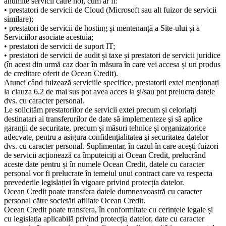
anumite servicii către noi, cum ar fi:
• prestatori de servicii de Cloud (Microsoft sau alt fuizor de servicii
similare);
• prestatori de servicii de hosting și mentenanță a Site-ului și a
Serviciilor asociate acestuia;
• prestatori de servicii de suport IT;
• prestatori de servicii de audit și taxe și prestatori de servicii juridice
(în acest din urmă caz doar în măsura în care vei accesa și un produs
de creditare oferit de Ocean Credit).
Atunci când fuizează serviciile specifice, prestatorii extei menționați
la clauza 6.2 de mai sus pot avea acces la şi/sau pot prelucra datele
dvs. cu caracter personal.
Le solicităm prestatorilor de servicii extei precum și celorlalți
destinatari ai transferurilor de date să implementeze şi să aplice
garanții de securitate, precum și măsuri tehnice și organizatorice
adecvate, pentru a asigura confidențialitatea şi securitatea datelor
dvs. cu caracter personal. Suplimentar, în cazul în care acești fuizori
de servicii acționează ca împuteiciți ai Ocean Credit, prelucrând
aceste date pentru și în numele Ocean Credit, datele cu caracter
personal vor fi prelucrate în temeiul unui contract care va respecta
prevederile legislației în vigoare privind protecția datelor.
Ocean Credit poate transfera datele dumneavoastră cu caracter
personal către societăți afiliate Ocean Credit.
Ocean Credit poate transfera, în conformitate cu cerințele legale și
cu legislația aplicabilă privind protecția datelor, date cu caracter