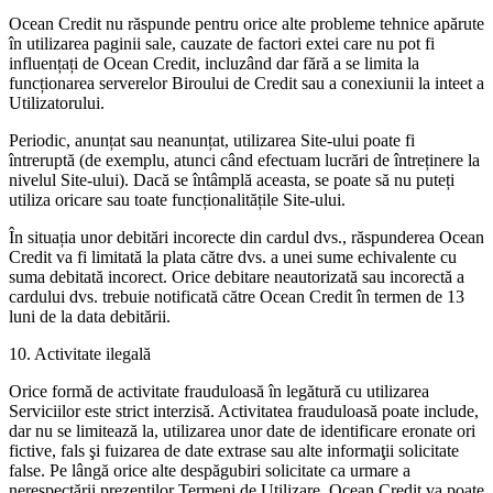
Ocean Credit nu răspunde pentru orice alte probleme tehnice apărute
în utilizarea paginii sale, cauzate de factori extei care nu pot fi
influențați de Ocean Credit, incluzând dar fără a se limita la
funcționarea serverelor Biroului de Credit sau a conexiunii la inteet a
Utilizatorului.
Periodic, anunțat sau neanunțat, utilizarea Site-ului poate fi
întreruptă (de exemplu, atunci când efectuam lucrări de întreținere la
nivelul Site-ului). Dacă se întâmplă aceasta, se poate să nu puteți
utiliza oricare sau toate funcționalitățile Site-ului.
În situația unor debitări incorecte din cardul dvs., răspunderea Ocean
Credit va fi limitată la plata către dvs. a unei sume echivalente cu
suma debitată incorect. Orice debitare neautorizată sau incorectă a
cardului dvs. trebuie notificată către Ocean Credit în termen de 13
luni de la data debitării.
10. Activitate ilegală
Orice formă de activitate frauduloasă în legătură cu utilizarea
Serviciilor este strict interzisă. Activitatea frauduloasă poate include,
dar nu se limitează la, utilizarea unor date de identificare eronate ori
fictive, fals şi fuizarea de date extrase sau alte informaţii solicitate
false. Pe lângă orice alte despăgubiri solicitate ca urmare a
nerespectării prezenților Termeni de Utilizare, Ocean Credit va poate