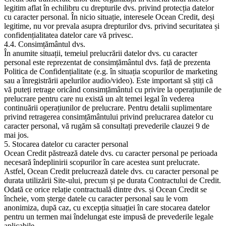
legitim aflat în echilibru cu drepturile dvs. privind protecția datelor
cu caracter personal. În nicio situație, interesele Ocean Credit, deși
legitime, nu vor prevala asupra drepturilor dvs. privind securitatea și
confidențialitatea datelor care vă privesc.
4.4. Consimțământul dvs.
În anumite situații, temeiul prelucrării datelor dvs. cu caracter
personal este reprezentat de consimțământul dvs. față de prezenta
Politica de Confidențialitate (e.g. în situația scopurilor de marketing
sau a înregistrării apelurilor audio/video). Este important să știți că
vă puteți retrage oricând consimțământul cu privire la operațiunile de
prelucrare pentru care nu există un alt temei legal în vederea
continuării operațiunilor de prelucrare. Pentru detalii suplimentare
privind retragerea consimțământului privind prelucrarea datelor cu
caracter personal, vă rugăm să consultați prevederile clauzei 9 de
mai jos.
5. Stocarea datelor cu caracter personal
Ocean Credit păstrează datele dvs. cu caracter personal pe perioada
necesară îndeplinirii scopurilor în care acestea sunt prelucrate.
Astfel, Ocean Credit prelucrează datele dvs. cu caracter personal pe
durata utilizării Site-ului, precum și pe durata Contractului de Credit.
Odată ce orice relație contractuală dintre dvs. și Ocean Credit se
încheie, vom șterge datele cu caracter personal sau le vom
anonimiza, după caz, cu excepția situației în care stocarea datelor
pentru un termen mai îndelungat este impusă de prevederile legale
aplicabile.