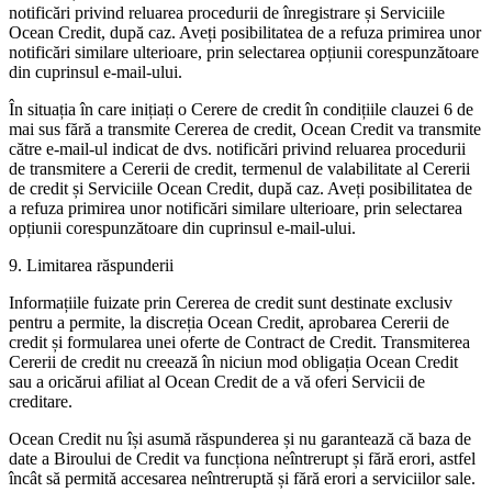
notificări privind reluarea procedurii de înregistrare și Serviciile
Ocean Credit, după caz. Aveți posibilitatea de a refuza primirea unor
notificări similare ulterioare, prin selectarea opțiunii corespunzătoare
din cuprinsul e-mail-ului.
În situația în care inițiați o Cerere de credit în condițiile clauzei 6 de
mai sus fără a transmite Cererea de credit, Ocean Credit va transmite
către e-mail-ul indicat de dvs. notificări privind reluarea procedurii
de transmitere a Cererii de credit, termenul de valabilitate al Cererii
de credit și Serviciile Ocean Credit, după caz. Aveți posibilitatea de
a refuza primirea unor notificări similare ulterioare, prin selectarea
opțiunii corespunzătoare din cuprinsul e-mail-ului.
9. Limitarea răspunderii
Informațiile fuizate prin Cererea de credit sunt destinate exclusiv
pentru a permite, la discreția Ocean Credit, aprobarea Cererii de
credit și formularea unei oferte de Contract de Credit. Transmiterea
Cererii de credit nu creează în niciun mod obligația Ocean Credit
sau a oricărui afiliat al Ocean Credit de a vă oferi Servicii de
creditare.
Ocean Credit nu își asumă răspunderea și nu garantează că baza de
date a Biroului de Credit va funcționa neîntrerupt și fără erori, astfel
încât să permită accesarea neîntreruptă și fără erori a serviciilor sale.