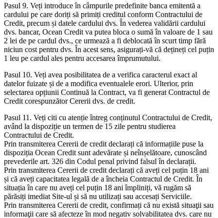
Pasul 9. Veți introduce în câmpurile predefinite banca emitentă a
cardului pe care doriți să primiți creditul conform Contractului de
Credit, precum și datele cardului dvs. În vederea validării cardului
dvs. bancar, Ocean Credit va putea bloca o sumă în valoare de 1 sau
2 lei de pe cardul dvs., ce urmează a fi deblocată în scurt timp fără
niciun cost pentru dvs. În acest sens, asigurați-vă că dețineți cel puțin
1 leu pe cardul ales pentru accesarea împrumutului.
Pasul 10. Veți avea posibilitatea de a verifica caracterul exact al
datelor fuizate și de a modifica eventualele erori. Ulterior, prin
selectarea opțiunii Continuă la Contract, va fi generat Contractul de
Credit corespunzător Cererii dvs. de credit.
Pasul 11. Veți citi cu atenție întreg conținutul Contractului de Credit,
având la dispoziție un termen de 15 zile pentru studierea
Contractului de Credit.
Prin transmiterea Cererii de credit declarați că informațiile puse la
dispoziția Ocean Credit sunt adevărate și neînșelătoare, cunoscând
prevederile art. 326 din Codul penal privind falsul în declarații.
Prin transmiterea Cererii de credit declarați că aveți cel puțin 18 ani
și că aveți capacitatea legală de a încheia Contractul de Credit. În
situația în care nu aveți cel puțin 18 ani împliniți, vă rugăm să
părăsiți imediat Site-ul și să nu utilizați sau accesați Serviciile.
Prin transmiterea Cererii de credit, confirmați că nu există situaţii sau
informaţii care să afecteze în mod negativ solvabilitatea dvs. care nu