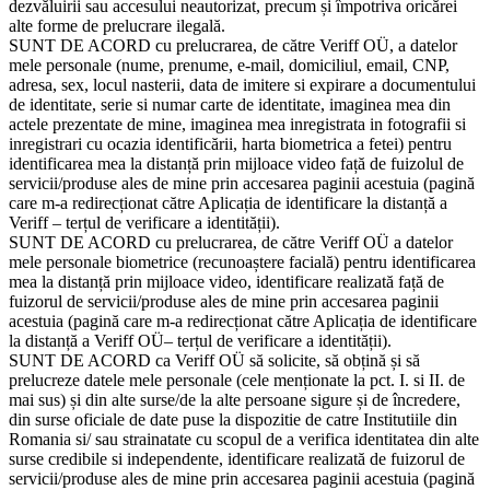
dezvăluirii sau accesului neautorizat, precum și împotriva oricărei
alte forme de prelucrare ilegală.
SUNT DE ACORD cu prelucrarea, de către Veriff OÜ, a datelor
mele personale (nume, prenume, e-mail, domiciliul, email, CNP,
adresa, sex, locul nasterii, data de imitere si expirare a documentului
de identitate, serie si numar carte de identitate, imaginea mea din
actele prezentate de mine, imaginea mea inregistrata in fotografii si
inregistrari cu ocazia identificării, harta biometrica a fetei) pentru
identificarea mea la distanță prin mijloace video față de fuizolul de
servicii/produse ales de mine prin accesarea paginii acestuia (pagină
care m-a redirecționat către Aplicația de identificare la distanță a
Veriff – terțul de verificare a identității).
SUNT DE ACORD cu prelucrarea, de către Veriff OÜ a datelor
mele personale biometrice (recunoaștere facială) pentru identificarea
mea la distanță prin mijloace video, identificare realizată față de
fuizorul de servicii/produse ales de mine prin accesarea paginii
acestuia (pagină care m-a redirecționat către Aplicația de identificare
la distanță a Veriff OÜ– terțul de verificare a identității).
SUNT DE ACORD ca Veriff OÜ să solicite, să obțină și să
prelucreze datele mele personale (cele menționate la pct. I. si II. de
mai sus) și din alte surse/de la alte persoane sigure și de încredere,
din surse oficiale de date puse la dispozitie de catre Institutiile din
Romania si/ sau strainatate cu scopul de a verifica identitatea din alte
surse credibile si independente, identificare realizată de fuizorul de
servicii/produse ales de mine prin accesarea paginii acestuia (pagină