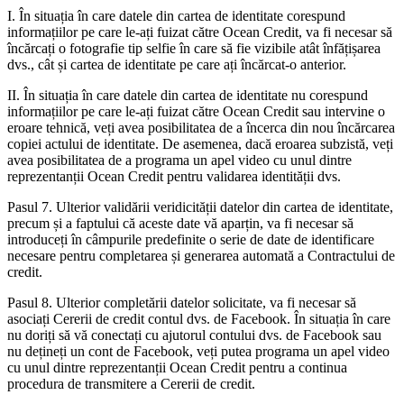
I. În situația în care datele din cartea de identitate corespund
informațiilor pe care le-ați fuizat către Ocean Credit, va fi necesar să
încărcați o fotografie tip selfie în care să fie vizibile atât înfățișarea
dvs., cât și cartea de identitate pe care ați încărcat-o anterior.
II. În situația în care datele din cartea de identitate nu corespund
informațiilor pe care le-ați fuizat către Ocean Credit sau intervine o
eroare tehnică, veți avea posibilitatea de a încerca din nou încărcarea
copiei actului de identitate. De asemenea, dacă eroarea subzistă, veți
avea posibilitatea de a programa un apel video cu unul dintre
reprezentanții Ocean Credit pentru validarea identității dvs.
Pasul 7. Ulterior validării veridicității datelor din cartea de identitate,
precum și a faptului că aceste date vă aparțin, va fi necesar să
introduceți în câmpurile predefinite o serie de date de identificare
necesare pentru completarea și generarea automată a Contractului de
credit.
Pasul 8. Ulterior completării datelor solicitate, va fi necesar să
asociați Cererii de credit contul dvs. de Facebook. În situația în care
nu doriți să vă conectați cu ajutorul contului dvs. de Facebook sau
nu dețineți un cont de Facebook, veți putea programa un apel video
cu unul dintre reprezentanții Ocean Credit pentru a continua
procedura de transmitere a Cererii de credit.