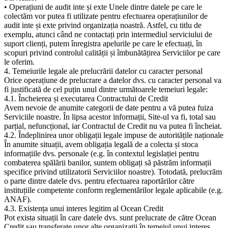
• Operațiuni de audit inte și exte Unele dintre datele pe care le
colectăm vor putea fi utilizate pentru efectuarea operațiunilor de
audit inte și exte privind organizația noastră. Astfel, cu titlu de
exemplu, atunci când ne contactați prin intermediul serviciului de
suport clienți, putem înregistra apelurile pe care le efectuați, în
scopuri privind controlul calității și îmbunătățirea Serviciilor pe care
le oferim.
4. Temeiurile legale ale prelucrării datelor cu caracter personal
Orice operațiune de prelucrare a datelor dvs. cu caracter personal va
fi justificată de cel puțin unul dintre următoarele temeiuri legale:
4.1. Încheierea și executarea Contractului de Credit
Avem nevoie de anumite categorii de date pentru a vă putea fuiza
Serviciile noastre. În lipsa acestor informații, Site-ul va fi, total sau
parțial, nefuncțional, iar Contractul de Credit nu va putea fi încheiat.
4.2. Îndeplinirea unor obligații legale impuse de autoritățile naționale
În anumite situații, avem obligația legală de a colecta și stoca
informațiile dvs. personale (e.g. în contextul legislației pentru
combaterea spălării banilor, suntem obligați să păstrăm informații
specifice privind utilizatorii Serviciilor noastre). Totodată, prelucrăm
o parte dintre datele dvs. pentru efectuarea raportărilor către
instituțiile competente conform reglementărilor legale aplicabile (e.g.
ANAF).
4.3. Existența unui interes legitim al Ocean Credit
Pot exista situații în care datele dvs. sunt prelucrate de către Ocean
Credit sau transferate unor alte organizații în temeiul unui interes