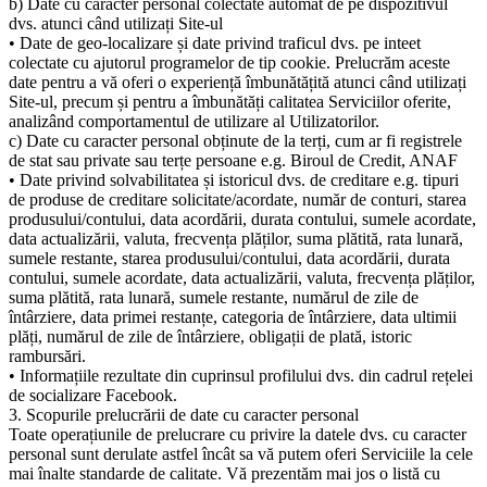
b) Date cu caracter personal colectate automat de pe dispozitivul
dvs. atunci când utilizați Site-ul
• Date de geo-localizare și date privind traficul dvs. pe inteet
colectate cu ajutorul programelor de tip cookie. Prelucrăm aceste
date pentru a vă oferi o experiență îmbunătățită atunci când utilizați
Site-ul, precum și pentru a îmbunătăți calitatea Serviciilor oferite,
analizând comportamentul de utilizare al Utilizatorilor.
c) Date cu caracter personal obținute de la terți, cum ar fi registrele
de stat sau private sau terțe persoane e.g. Biroul de Credit, ANAF
• Date privind solvabilitatea și istoricul dvs. de creditare e.g. tipuri
de produse de creditare solicitate/acordate, număr de conturi, starea
produsului/contului, data acordării, durata contului, sumele acordate,
data actualizării, valuta, frecvența plăților, suma plătită, rata lunară,
sumele restante, starea produsului/contului, data acordării, durata
contului, sumele acordate, data actualizării, valuta, frecvența plăților,
suma plătită, rata lunară, sumele restante, numărul de zile de
întârziere, data primei restanțe, categoria de întârziere, data ultimii
plăți, numărul de zile de întârziere, obligații de plată, istoric
rambursări.
• Informațiile rezultate din cuprinsul profilului dvs. din cadrul rețelei
de socializare Facebook.
3. Scopurile prelucrării de date cu caracter personal
Toate operațiunile de prelucrare cu privire la datele dvs. cu caracter
personal sunt derulate astfel încât sa vă putem oferi Serviciile la cele
mai înalte standarde de calitate. Vă prezentăm mai jos o listă cu