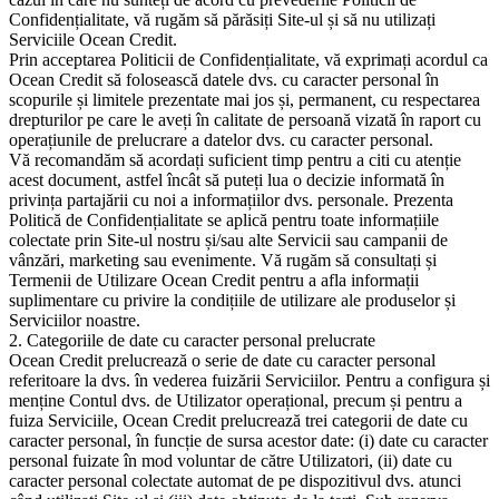
Confidențialitate, vă rugăm să părăsiți Site-ul și să nu utilizați
Serviciile Ocean Credit.
Prin acceptarea Politicii de Confidențialitate, vă exprimați acordul ca
Ocean Credit să folosească datele dvs. cu caracter personal în
scopurile și limitele prezentate mai jos și, permanent, cu respectarea
drepturilor pe care le aveți în calitate de persoană vizată în raport cu
operațiunile de prelucrare a datelor dvs. cu caracter personal.
Vă recomandăm să acordați suficient timp pentru a citi cu atenție
acest document, astfel încât să puteți lua o decizie informată în
privința partajării cu noi a informațiilor dvs. personale. Prezenta
Politică de Confidențialitate se aplică pentru toate informațiile
colectate prin Site-ul nostru și/sau alte Servicii sau campanii de
vânzări, marketing sau evenimente. Vă rugăm să consultați și
Termenii de Utilizare Ocean Credit pentru a afla informații
suplimentare cu privire la condițiile de utilizare ale produselor și
Serviciilor noastre.
2. Categoriile de date cu caracter personal prelucrate
Ocean Credit prelucrează o serie de date cu caracter personal
referitoare la dvs. în vederea fuizării Serviciilor. Pentru a configura și
menține Contul dvs. de Utilizator operațional, precum și pentru a
fuiza Serviciile, Ocean Credit prelucrează trei categorii de date cu
caracter personal, în funcție de sursa acestor date: (i) date cu caracter
personal fuizate în mod voluntar de către Utilizatori, (ii) date cu
caracter personal colectate automat de pe dispozitivul dvs. atunci