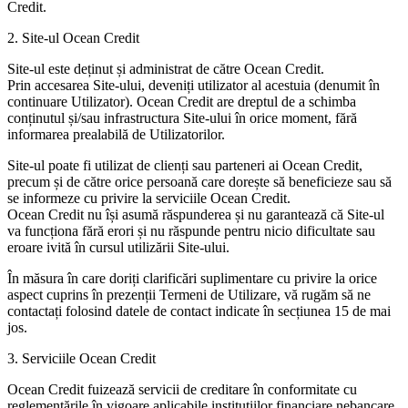
Credit.
2. Site-ul Ocean Credit
Site-ul este deținut și administrat de către Ocean Credit.
Prin accesarea Site-ului, deveniți utilizator al acestuia (denumit în
continuare Utilizator). Ocean Credit are dreptul de a schimba
conținutul și/sau infrastructura Site-ului în orice moment, fără
informarea prealabilă de Utilizatorilor.
Site-ul poate fi utilizat de clienți sau parteneri ai Ocean Credit,
precum și de către orice persoană care dorește să beneficieze sau să
se informeze cu privire la serviciile Ocean Credit.
Ocean Credit nu își asumă răspunderea și nu garantează că Site-ul
va funcționa fără erori și nu răspunde pentru nicio dificultate sau
eroare ivită în cursul utilizării Site-ului.
În măsura în care doriți clarificări suplimentare cu privire la orice
aspect cuprins în prezenții Termeni de Utilizare, vă rugăm să ne
contactați folosind datele de contact indicate în secțiunea 15 de mai
jos.
3. Serviciile Ocean Credit
Ocean Credit fuizează servicii de creditare în conformitate cu
reglementările în vigoare aplicabile instituțiilor financiare nebancare