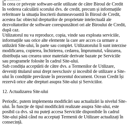
În ceea ce privește software-urile utilizate de către Biroul de Credit
în vederea calculării scorului dvs. de credit, precum și informațiile
referitoare la situația înscrierii dumneavoastră în Biroul de Credit,
acestea fac obiectul drepturilor de proprietate intelectuală ale
dezvoltatorilor de software corespunzători ori ale Biroului de Credit,
după caz.
Utilizatorul nu va reproduce, copia, vinde sau exploata serviciile,
informațiile sau orice alte elemente la care are acces ca urmare a
utilizării Site-ului, în parte sau complet. Utilizatorului îi sunt interzise
modificarea, copierea, închirierea, cedarea, împrumutul, vânzarea,
distribuția sau crearea unor materiale derivate bazate pe Serviciile
sau programele folosite în cadrul Site-ului.
Sub condiția acceptării de către dvs. a Termenilor de Utilizare,
deveniți titularul unui drept neexclusiv și incesibil de utilizare a Site-
ului în condițiile prevăzute în prezentul document. Ocean Credit își
rezervă orice alte drepturi asupra Site-ului și Serviciilor.
12. Actualizarea Site-ului
Periodic, putem implementa modificări sau actualizări la nivelul Site-
ului. În funcție de tipul modificării realizate asupra Site-ului, este
posibil ca dvs. să nu puteți accesa Serviciile disponibile în cadrul
Site-ului până când nu acceptați Termenii de Utilizare actualizați în
consecință.