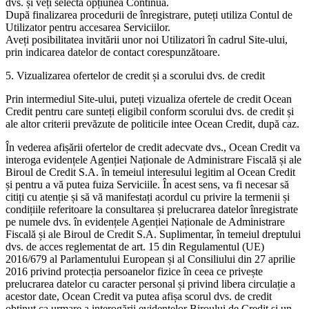
dvs. și veți selecta opțiunea Continuă.
După finalizarea procedurii de înregistrare, puteți utiliza Contul de
Utilizator pentru accesarea Serviciilor.
Aveți posibilitatea invitării unor noi Utilizatori în cadrul Site-ului,
prin indicarea datelor de contact corespunzătoare.
5. Vizualizarea ofertelor de credit și a scorului dvs. de credit
Prin intermediul Site-ului, puteți vizualiza ofertele de credit Ocean
Credit pentru care sunteți eligibil conform scorului dvs. de credit și
ale altor criterii prevăzute de politicile intee Ocean Credit, după caz.
În vederea afișării ofertelor de credit adecvate dvs., Ocean Credit va
interoga evidențele Agenției Naționale de Administrare Fiscală și ale
Biroul de Credit S.A. în temeiul interesului legitim al Ocean Credit
și pentru a vă putea fuiza Serviciile. În acest sens, va fi necesar să
citiți cu atenție și să vă manifestați acordul cu privire la termenii și
condițiile referitoare la consultarea și prelucrarea datelor înregistrate
pe numele dvs. în evidențele Agenției Naționale de Administrare
Fiscală și ale Biroul de Credit S.A. Suplimentar, în temeiul dreptului
dvs. de acces reglementat de art. 15 din Regulamentul (UE)
2016/679 al Parlamentului European și al Consiliului din 27 aprilie
2016 privind protecția persoanelor fizice în ceea ce privește
prelucrarea datelor cu caracter personal și privind libera circulație a
acestor date, Ocean Credit va putea afișa scorul dvs. de credit
obținut ca urmare a interogării evidențelor Biroului de Credit și un