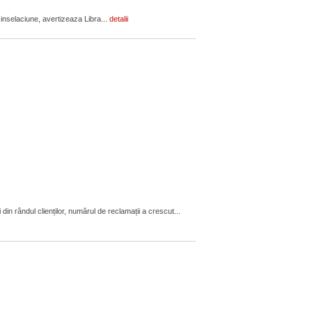
 inselaciune, avertizeaza Libra...
detalii
in rândul clienților, numărul de reclamații a crescut...