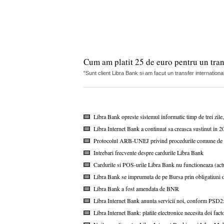
Cum am platit 25 de euro pentru un trans
"Sunt client Libra Bank si am facut un transfer internationa
Libra Bank opreste sistemul informatic timp de trei zile
Libra Internet Bank a continuat sa creasca sustinut in 20
Protocolul ARB-UNEJ privind procedurile comune de com
Intrebari frecvente despre cardurile Libra Bank
Cardurile si POS-urile Libra Bank nu functioneaza (actu
Libra Bank se imprumuta de pe Bursa prin obligatiuni 
Libra Bank a fost amendata de BNR
Libra Internet Bank anunta servicii noi, conform PSD2: it
Libra Internet Bank: platile electronice necesita doi fa