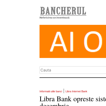
Nefericirea se inventează.
|
Informatii utile banci
Libra Internet Bank
Libra Bank opreste sist
decembrie