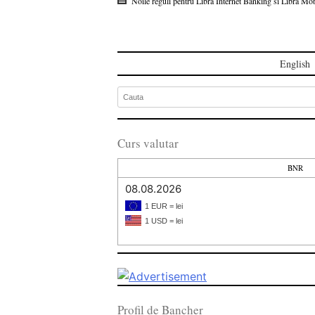
Noile reguli pentru Libra Internet Banking si Libra Mo
English
Curs valutar
BNR
08.08.2026
1 EUR = lei
1 USD = lei
Profil de Bancher