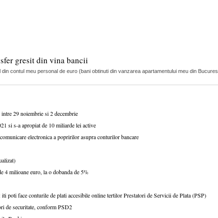
fer gresit din vina bancii
l din contul meu personal de euro (bani obtinuti din vanzarea apartamentului meu din Bucuresti,
, intre 29 noiembrie si 2 decembrie
21 si s-a apropiat de 10 miliarde lei active
unicare electronica a popririlor asupra conturilor bancare
alizat)
de 4 milioane euro, la o dobanda de 5%
i poti face conturile de plati accesibile online tertilor Prestatori de Servicii de Plata (PSP)
ctori de securitate, conform PSD2