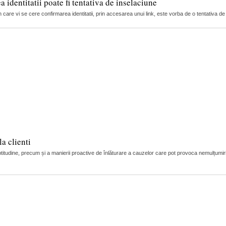
 identitatii poate fi tentativa de inselaciune
 care vi se cere confirmarea identitatii, prin accesarea unui link, este vorba de o tentativa de
a clienti
itudine, precum și a manierii proactive de înlăturare a cauzelor care pot provoca nemulțumiri d