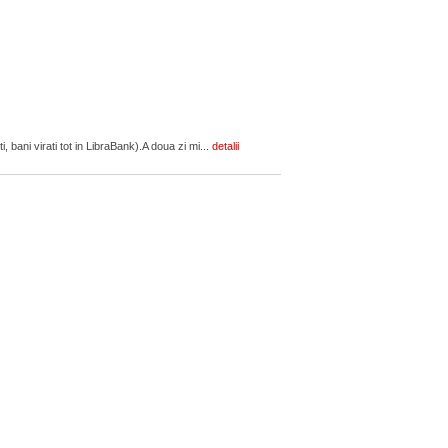
 bani virati tot in LibraBank).A doua zi mi...
detalii