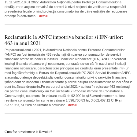
15.11.2021-10.01.2022, Autoritatea Naţională pentru Protecţia Consumatorilor a
desfăşurat o acţiune tematică de control la nivel naţional de verificare a respectării
prevederilor legale privind protecţia consumatorilor de către entitățile de recuperare
creanțe în activitatea...
detalii
Reclamatiile la ANPC impotriva bancilor si IFN-urilor:
463 in anul 2021
Pe parcursul anului 2021, la Autoritatea Nationala pentru Protectia Consumatorilor
(ANPC) au fost înregistrate 463 reclamații din partea consumatorilor de servicii
financiare oferite de banci si Institutii Financiare Nebancare (IFN).ANPC a verificat
instituții financiare bancare și nebancare, constatându-se că, în cazul unei instituții
financiare nebancare, caracteristicile principale ale creditului erau prezentate într- un
mod înșelător/ambiguu.Extras din Raportul anual ANPC 2021:Servicii financiareANPC
a acordat o atenție deosebită plângerilor consumatorilor privind serviciile financiare,
ținând cont de impactului financiar foarte puternic asupra consumatorilor atunci când le
sunt încălcate drepturile.Pe parcursul anului 2021:• au fost înregistrate 463 reclamații
din partea consumatorilor;• au fost încheiate 7 Procese Verbale de Constatare a
Contravenției, cu amenzi în valoare totală de 92.000 lei și 5 avertismente;• au fost
restituite consumatorilor sume în valoare 1.396.760,83 lei, 3.662.407,12 CHF și
3.377.937,73 Euro ca urmare a acțiunilor...
detalii
Cum fac o reclamatie la Revolut?