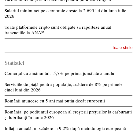
Salariul minim net pe economie crește la 2.699 lei din luna iulie
2026
Toate platformele cripto sunt obligate să raporteze anual
tranzacțiile la ANAF
Toate stirile
Statistici
Comerțul cu amănuntul, -5,7% pe prima jumătate a anului
Serviciile de piață pentru populație, scădere de 8% pe primele
cinci luni din 2026
Românii muncesc cu 5 ani mai puțin decât europenii
România, pe podiumul european al creșterii prețurilor la carburanți
și lubrifianți în iunie 2026
Inflația anuală, în scădere la 9,2% după metodologia europeană