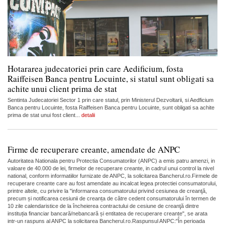
Hotararea judecatoriei prin care Aedificium, fosta
Raiffeisen Banca pentru Locuinte, si statul sunt obligati sa
achite unui client prima de stat
Sentinta Judecatoriei Sector 1 prin care statul, prin Ministerul Dezvoltarii, si Aedficium
Banca pentru Locuinte, fosta Raiffeisen Banca pentru Locuinte, sunt obligati sa achite
prima de stat unui fost client...
detalii
Firme de recuperare creante, amendate de ANPC
Autoritatea Nationala pentru Protectia Consumatorilor (ANPC) a emis patru amenzi, in
valoare de 40.000 de lei, firmelor de recuperare creante, in cadrul unui control la nivel
national, conform informatiilor furnizate de ANPC, la solicitarea Bancherul.ro.Firmele de
recuperare creante care au fost amendate au incalcat legea protectiei consumatorului,
printre altele, cu privire la "informarea consumatorului privind cesiunea de creanţă,
precum și notificarea cesiunii de creanța de către cedent consumatorului în termen de
10 zile calendaristice de la încheierea contractului de cesiune de creanţă dintre
instituția financiar bancară/nebancară și entitatea de recuperare creanțe", se arata
intr-un raspuns al ANPC la solicitarea Bancherul.ro.Raspunsul ANPC:"În perioada