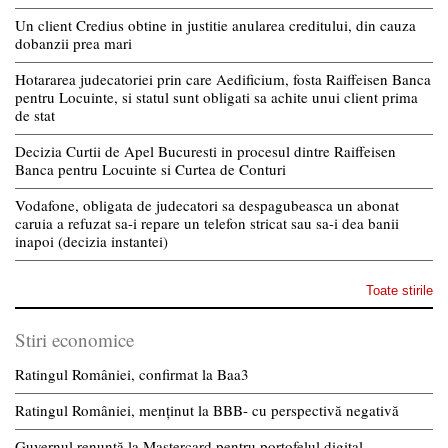
Un client Credius obtine in justitie anularea creditului, din cauza
dobanzii prea mari
Hotararea judecatoriei prin care Aedificium, fosta Raiffeisen Banca
pentru Locuinte, si statul sunt obligati sa achite unui client prima
de stat
Decizia Curtii de Apel Bucuresti in procesul dintre Raiffeisen
Banca pentru Locuinte si Curtea de Conturi
Vodafone, obligata de judecatori sa despagubeasca un abonat
caruia a refuzat sa-i repare un telefon stricat sau sa-i dea banii
inapoi (decizia instantei)
Toate stirile
Stiri economice
Ratingul României, confirmat la Baa3
Ratingul României, menținut la BBB- cu perspectivă negativă
Guvernul renunță la Mastercard pentru portofelul digital