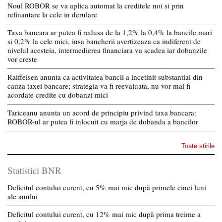
Noul ROBOR se va aplica automat la creditele noi si prin
refinantare la cele in derulare
Taxa bancara ar putea fi redusa de la 1,2% la 0,4% la bancile mari
si 0,2% la cele mici, insa bancherii avertizeaza ca indiferent de
nivelul acesteia, intermedierea financiara va scadea iar dobanzile
vor creste
Raiffeisen anunta ca activitatea bancii a incetinit substantial din
cauza taxei bancare; strategia va fi reevaluata, nu vor mai fi
acordate credite cu dobanzi mici
Tariceanu anunta un acord de principiu privind taxa bancara:
ROBOR-ul ar putea fi inlocuit cu marja de dobanda a bancilor
Toate stirile
Statistici BNR
Deficitul contului curent, cu 5% mai mic după primele cinci luni
ale anului
Deficitul contului curent, cu 12% mai mic după prima treime a