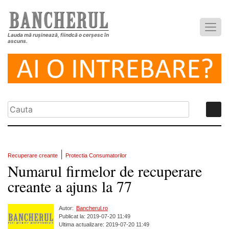
Lauda mă rușinează, fiindcă o cerșesc în
ascuns.
|
Recuperare creante
Protectia Consumatorilor
Numarul firmelor de recuperare
creante a ajuns la 77
Autor:
Bancherul.ro
Publicat la: 2019-07-20 11:49
Ultima actualizare: 2019-07-20 11:49