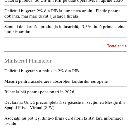
Datoria publică, 60,2% din PIB pe date operative, în aprilie 2026
Deficitul bugetar, 2% din PIB la jumătatea anului. Plățile pentru
dobânzi, mai mari decât ajustarea fiscală
Semnal de alarmă - producția industrială, -3,3% după primele cinci
luni ale anului
Toate stirile
Ministerul Finantelor
Deficitul bugetar s-a redus la 2% din PIB
Măsuri pentru accelerarea absorbției fondurilor europene
Bilete la băi pentru pensionari în 2026
Declarația Unică precompletată se găsește în secțiunea Mesaje din
Spațiul Privat Virtual (SPV)
Asociații nu pot ieși dintr-o firmă cu datorii la stat fără informarea
fiscului