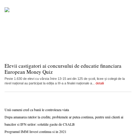
Elevii castigatori ai concursului de educatie financiara
European Money Quiz
Peste 1.630 de elevi cu vârsta între 13-15 ani din 125 de școli, licee și colegii de la
nivel național au participat la ediția a III-a a finalei naționale a...
detalii
Unii oameni cred ca banii le controleaza viata
Dupa amanarea ratelor la credite, problemele ar putea continua, pentru unii clienti ai
bancilor si IFN-urilor: solutiile gasite de CSALB
Programul IMM Invest continua si in 2021