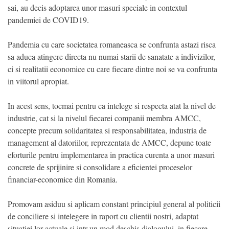
sai, au decis adoptarea unor masuri speciale in contextul
pandemiei de COVID19.
Pandemia cu care societatea romaneasca se confrunta astazi risca
sa aduca atingere directa nu numai starii de sanatate a indivizilor,
ci si realitatii economice cu care fiecare dintre noi se va confrunta
in viitorul apropiat.
In acest sens, tocmai pentru ca intelege si respecta atat la nivel de
industrie, cat si la nivelul fiecarei companii membra AMCC,
concepte precum solidaritatea si responsabilitatea, industria de
management al datoriilor, reprezentata de AMCC, depune toate
eforturile pentru implementarea in practica curenta a unor masuri
concrete de sprijinire si consolidare a eficientei proceselor
financiar-economice din Romania.
Promovam asiduu si aplicam constant principiul general al politicii
de conciliere si intelegere in raport cu clientii nostri, adaptat
situatiei lor actuale si intr-un mod deschis dialogului, in fiecare