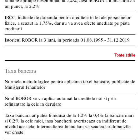
ramane aproape neschimbat, la 2,4%, desi ROBOR s-a micsorat cu
un punct, la 2,2%
IRCC, indicele de dobanda pentru creditele in lei ale persoanelor
fizice, a scazut la 1,75%, dar nu va avea efecte imediate pe piata
creditarii
Istoricul ROBOR la 3 luni, in perioada 01.08.1995 - 31.12.2019
Toate stirile
Taxa bancara
Normele metodologice pentru aplicarea taxei bancare, publicate de
Ministerul Finantelor
Noul ROBOR se va aplica automat la creditele noi si prin
refinantare la cele in derulare
Taxa bancara ar putea fi redusa de la 1,2% la 0,4% la bancile mari
si 0,2% la cele mici, insa bancherii avertizeaza ca indiferent de
nivelul acesteia, intermedierea financiara va scadea iar dobanzile
vor creste