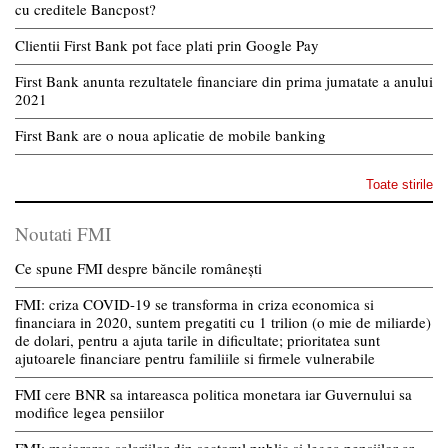
cu creditele Bancpost?
Clientii First Bank pot face plati prin Google Pay
First Bank anunta rezultatele financiare din prima jumatate a anului
2021
First Bank are o noua aplicatie de mobile banking
Toate stirile
Noutati FMI
Ce spune FMI despre băncile românești
FMI: criza COVID-19 se transforma in criza economica si
financiara in 2020, suntem pregatiti cu 1 trilion (o mie de miliarde)
de dolari, pentru a ajuta tarile in dificultate; prioritatea sunt
ajutoarele financiare pentru familiile si firmele vulnerabile
FMI cere BNR sa intareasca politica monetara iar Guvernului sa
modifice legea pensiilor
FMI: majorarea salariilor din sectorul public si legea pensiilor ar