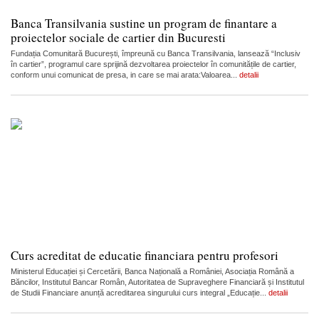
Banca Transilvania sustine un program de finantare a
proiectelor sociale de cartier din Bucuresti
Fundația Comunitară București, împreună cu Banca Transilvania, lansează “Inclusiv
în cartier”, programul care sprijină dezvoltarea proiectelor în comunitățile de cartier,
conform unui comunicat de presa, in care se mai arata:Valoarea...
detalii
Curs acreditat de educatie financiara pentru profesori
Ministerul Educației și Cercetării, Banca Națională a României, Asociația Română a
Băncilor, Institutul Bancar Român, Autoritatea de Supraveghere Financiară și Institutul
de Studii Financiare anunță acreditarea singurului curs integral „Educație...
detalii