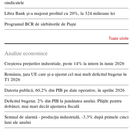
sindicatele
Libra Bank și-a majorat profitul cu 20%, la 324 milioane lei
Programul BCR de sărbătorile de Paște
Toate stirile
Analize economice
Creșterea prețurilor industriale, peste 14% la intern în iunie 2026
România, țara UE care și-a ajustat cel mai mult deficitul bugetar în
T1 2026
Datoria publică, 60,2% din PIB pe date operative, în aprilie 2026
Deficitul bugetar, 2% din PIB la jumătatea anului. Plățile pentru
dobânzi, mai mari decât ajustarea fiscală
Semnal de alarmă - producția industrială, -3,3% după primele cinci
luni ale anului