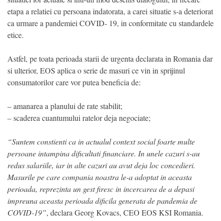
etapa a relatiei cu persoana indatorata, a carei situatie s-a deteriorat
ca urmare a pandemiei COVID- 19, in conformitate cu standardele
etice.
Astfel, pe toata perioada starii de urgenta declarata in Romania dar
si ulterior, EOS aplica o serie de masuri ce vin in sprijinul
consumatorilor care vor putea beneficia de:
– amanarea a planului de rate stabilit;
– scaderea cuantumului ratelor deja negociate;
“Suntem constienti ca in actualul context social foarte multe
persoane intampina dificultati financiare. In unele cazuri s-au
redus salariile, iar in alte cazuri au avut deja loc concedieri.
Masurile pe care compania noastra le-a adoptat in aceasta
perioada, reprezinta un gest firesc in incercarea de a depasi
impreuna aceasta perioada dificila generata de pandemia de
COVID-19”
, declara Georg Kovacs, CEO EOS KSI Romania.