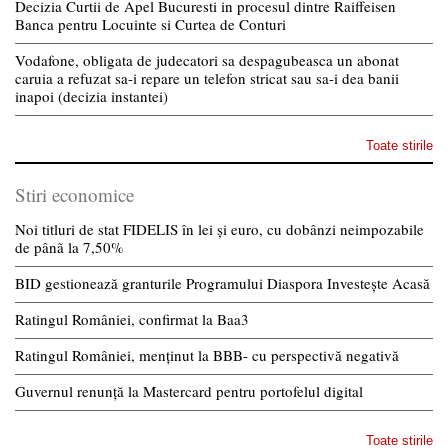
Decizia Curtii de Apel Bucuresti in procesul dintre Raiffeisen
Banca pentru Locuinte si Curtea de Conturi
Vodafone, obligata de judecatori sa despagubeasca un abonat
caruia a refuzat sa-i repare un telefon stricat sau sa-i dea banii
inapoi (decizia instantei)
Toate stirile
Stiri economice
Noi titluri de stat FIDELIS în lei și euro, cu dobânzi neimpozabile
de pânã la 7,50%
BID gestionează granturile Programului Diaspora Investește Acasă
Ratingul României, confirmat la Baa3
Ratingul României, menținut la BBB- cu perspectivă negativă
Guvernul renunță la Mastercard pentru portofelul digital
Toate stirile