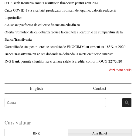
OTP Bank Romania anunta rezultatele financiare pentru anul 2020
Criza COVID-19 a avantajat producatorii romani de legume, datorita reducerii
importurilor
S-a lansat platforma de educatie financiara edu-fin.ro
Oferta promotionala cu dobanzi reduse la creditele si cardurile de cumparaturi de la
Banca Transilvania
Garantiile de stat pentru credite acordate de FNGCIMM au crescut cu 185% in 2020
Banca Transilvania nu aplica dobanda la dobanda la ratele creditelor amanate
ING Bank permite clientilor sa-si amane ratele la credite, conform OUG 227/2020
Vezi toate stirile
English
Contact
Curs valutar
BNR
Alte Banci