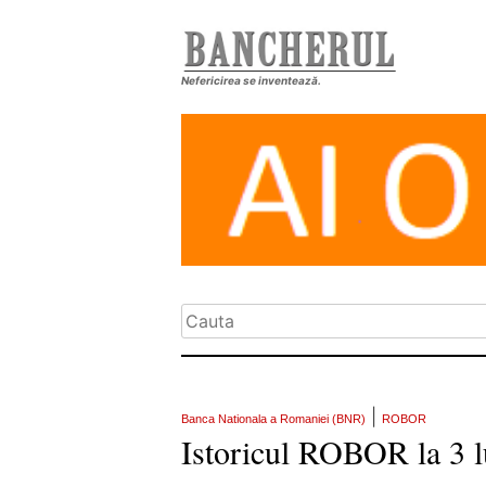
Nefericirea se inventează.
|
Banca Nationala a Romaniei (BNR)
ROBOR
Istoricul ROBOR la 3 l