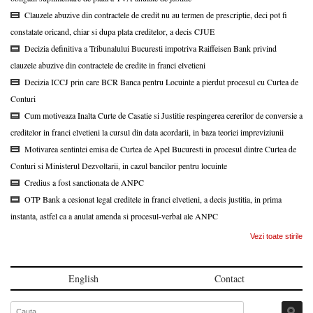
Clauzele abuzive din contractele de credit nu au termen de prescriptie, deci pot fi
constatate oricand, chiar si dupa plata creditelor, a decis CJUE
Decizia definitiva a Tribunalului Bucuresti impotriva Raiffeisen Bank privind
clauzele abuzive din contractele de credite in franci elvetieni
Decizia ICCJ prin care BCR Banca pentru Locuinte a pierdut procesul cu Curtea de
Conturi
Cum motiveaza Inalta Curte de Casatie si Justitie respingerea cererilor de conversie a
creditelor in franci elvetieni la cursul din data acordarii, in baza teoriei impreviziunii
Motivarea sentintei emisa de Curtea de Apel Bucuresti in procesul dintre Curtea de
Conturi si Ministerul Dezvoltarii, in cazul bancilor pentru locuinte
Credius a fost sanctionata de ANPC
OTP Bank a cesionat legal creditele in franci elvetieni, a decis justitia, in prima
instanta, astfel ca a anulat amenda si procesul-verbal ale ANPC
Vezi toate stirile
English
Contact