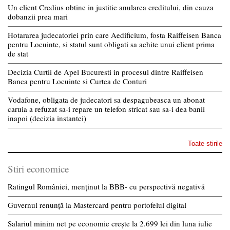
Un client Credius obtine in justitie anularea creditului, din cauza
dobanzii prea mari
Hotararea judecatoriei prin care Aedificium, fosta Raiffeisen Banca
pentru Locuinte, si statul sunt obligati sa achite unui client prima
de stat
Decizia Curtii de Apel Bucuresti in procesul dintre Raiffeisen
Banca pentru Locuinte si Curtea de Conturi
Vodafone, obligata de judecatori sa despagubeasca un abonat
caruia a refuzat sa-i repare un telefon stricat sau sa-i dea banii
inapoi (decizia instantei)
Toate stirile
Stiri economice
Ratingul României, menținut la BBB- cu perspectivă negativă
Guvernul renunță la Mastercard pentru portofelul digital
Salariul minim net pe economie crește la 2.699 lei din luna iulie