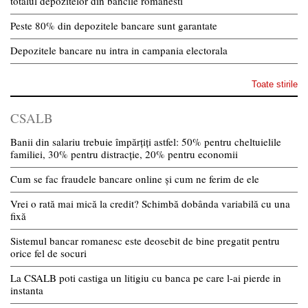
totalul depozitelor din bancile romanesti
Peste 80% din depozitele bancare sunt garantate
Depozitele bancare nu intra in campania electorala
Toate stirile
CSALB
Banii din salariu trebuie împărțiți astfel: 50% pentru cheltuielile
familiei, 30% pentru distracție, 20% pentru economii
Cum se fac fraudele bancare online și cum ne ferim de ele
Vrei o rată mai mică la credit? Schimbă dobânda variabilă cu una
fixă
Sistemul bancar romanesc este deosebit de bine pregatit pentru
orice fel de socuri
La CSALB poti castiga un litigiu cu banca pe care l-ai pierde in
instanta