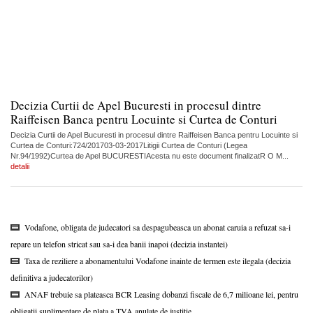
Decizia Curtii de Apel Bucuresti in procesul dintre
Raiffeisen Banca pentru Locuinte si Curtea de Conturi
Decizia Curtii de Apel Bucuresti in procesul dintre Raiffeisen Banca pentru Locuinte si
Curtea de Conturi:724/201703-03-2017Litigii Curtea de Conturi (Legea
Nr.94/1992)Curtea de Apel BUCURESTIAcesta nu este document finalizatR O M...
detalii
Vodafone, obligata de judecatori sa despagubeasca un abonat caruia a refuzat sa-i
repare un telefon stricat sau sa-i dea banii inapoi (decizia instantei)
Taxa de reziliere a abonamentului Vodafone inainte de termen este ilegala (decizia
definitiva a judecatorilor)
ANAF trebuie sa plateasca BCR Leasing dobanzi fiscale de 6,7 milioane lei, pentru
obligatii suplimentare de plata a TVA anulate de justitie