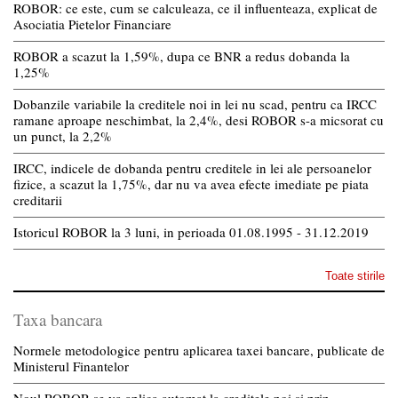
ROBOR: ce este, cum se calculeaza, ce il influenteaza, explicat de
Asociatia Pietelor Financiare
ROBOR a scazut la 1,59%, dupa ce BNR a redus dobanda la
1,25%
Dobanzile variabile la creditele noi in lei nu scad, pentru ca IRCC
ramane aproape neschimbat, la 2,4%, desi ROBOR s-a micsorat cu
un punct, la 2,2%
IRCC, indicele de dobanda pentru creditele in lei ale persoanelor
fizice, a scazut la 1,75%, dar nu va avea efecte imediate pe piata
creditarii
Istoricul ROBOR la 3 luni, in perioada 01.08.1995 - 31.12.2019
Toate stirile
Taxa bancara
Normele metodologice pentru aplicarea taxei bancare, publicate de
Ministerul Finantelor
Noul ROBOR se va aplica automat la creditele noi si prin