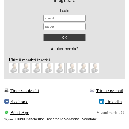
Inregistrare
Login
Ai uitat parola?
Ultimii membri inscrisi
Tipareste detalii
Trimite pe mail
Facebook
LinkedIn
WhatsApp
Vizualizari:
961
Taguri:
Clubul Bancherilor
reclamatie Vodafone
Vodafone