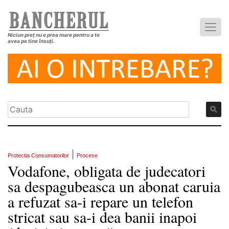
Niciun preț nu e prea mare pentru a te
avea pe tine însuți.
|
Protectia Consumatorilor
Procese
Vodafone, obligata de judecatori
sa despagubeasca un abonat caruia
a refuzat sa-i repare un telefon
stricat sau sa-i dea banii inapoi