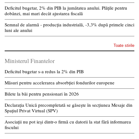
Deficitul bugetar, 2% din PIB la jumătatea anului. Plățile pentru
dobânzi, mai mari decât ajustarea fiscală
Semnal de alarmă - producția industrială, -3,3% după primele cinci
luni ale anului
Toate stirile
Ministerul Finantelor
Deficitul bugetar s-a redus la 2% din PIB
Măsuri pentru accelerarea absorbției fondurilor europene
Bilete la băi pentru pensionari în 2026
Declarația Unică precompletată se găsește în secțiunea Mesaje din
Spațiul Privat Virtual (SPV)
Asociații nu pot ieși dintr-o firmă cu datorii la stat fără informarea
fiscului