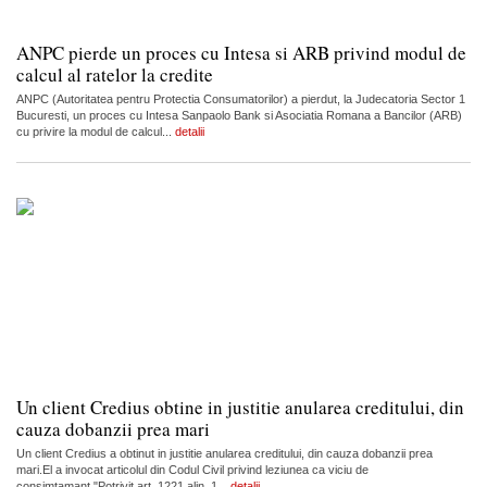
ANPC pierde un proces cu Intesa si ARB privind modul de
calcul al ratelor la credite
ANPC (Autoritatea pentru Protectia Consumatorilor) a pierdut, la Judecatoria Sector 1
Bucuresti, un proces cu Intesa Sanpaolo Bank si Asociatia Romana a Bancilor (ARB)
cu privire la modul de calcul...
detalii
Un client Credius obtine in justitie anularea creditului, din
cauza dobanzii prea mari
Un client Credius a obtinut in justitie anularea creditului, din cauza dobanzii prea
mari.El a invocat articolul din Codul Civil privind leziunea ca viciu de
consimtamant."Potrivit art. 1221 alin. 1...
detalii