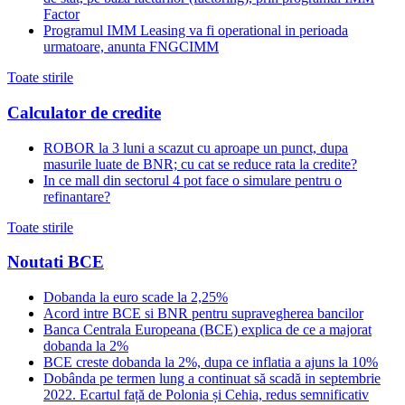
Factor
Programul IMM Leasing va fi operational in perioada
urmatoare, anunta FNGCIMM
Toate stirile
Calculator de credite
ROBOR la 3 luni a scazut cu aproape un punct, dupa
masurile luate de BNR; cu cat se reduce rata la credite?
In ce mall din sectorul 4 pot face o simulare pentru o
refinantare?
Toate stirile
Noutati BCE
Dobanda la euro scade la 2,25%
Acord intre BCE si BNR pentru supravegherea bancilor
Banca Centrala Europeana (BCE) explica de ce a majorat
dobanda la 2%
BCE creste dobanda la 2%, dupa ce inflatia a ajuns la 10%
Dobânda pe termen lung a continuat să scadă in septembrie
2022. Ecartul față de Polonia și Cehia, redus semnificativ