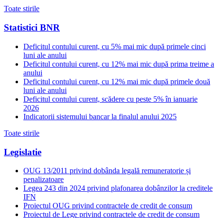
Toate stirile
Statistici BNR
Deficitul contului curent, cu 5% mai mic după primele cinci
luni ale anului
Deficitul contului curent, cu 12% mai mic după prima treime a
anului
Deficitul contului curent, cu 12% mai mic după primele două
luni ale anului
Deficitul contului curent, scădere cu peste 5% în ianuarie
2026
Indicatorii sistemului bancar la finalul anului 2025
Toate stirile
Legislatie
OUG 13/2011 privind dobânda legală remuneratorie și
penalizatoare
Legea 243 din 2024 privind plafonarea dobânzilor la creditele
IFN
Proiectul OUG privind contractele de credit de consum
Proiectul de Lege privind contractele de credit de consum