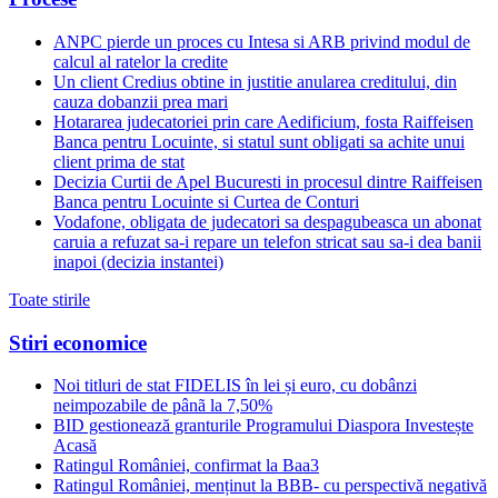
ANPC pierde un proces cu Intesa si ARB privind modul de
calcul al ratelor la credite
Un client Credius obtine in justitie anularea creditului, din
cauza dobanzii prea mari
Hotararea judecatoriei prin care Aedificium, fosta Raiffeisen
Banca pentru Locuinte, si statul sunt obligati sa achite unui
client prima de stat
Decizia Curtii de Apel Bucuresti in procesul dintre Raiffeisen
Banca pentru Locuinte si Curtea de Conturi
Vodafone, obligata de judecatori sa despagubeasca un abonat
caruia a refuzat sa-i repare un telefon stricat sau sa-i dea banii
inapoi (decizia instantei)
Toate stirile
Stiri economice
Noi titluri de stat FIDELIS în lei și euro, cu dobânzi
neimpozabile de pânã la 7,50%
BID gestionează granturile Programului Diaspora Investește
Acasă
Ratingul României, confirmat la Baa3
Ratingul României, menținut la BBB- cu perspectivă negativă