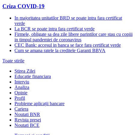
Criza COVID-19
In majoritatea unitatilor BRD se poate intra fara certificat
verde
La BCR se poate intra fara certificat verde
Firmele, obligate sa dea zile libere parintilor care stau cu copiii
in timpul pandemiei de coronavirus
CEC Bank: accesul in banca se face fara certificat verde
Cum se amana ratele la creditele Garanti BBVA
Toate stirile
Stirea Zilei
Educatie financiara
Interviu
Analiza
Opinie
Profil
Probleme aplicații bancare
Cariera
Noutati BNR
Revista presei
Noutati BCE