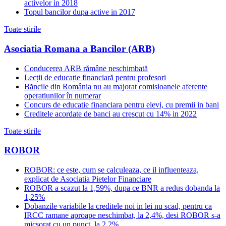
activelor in 2018
Topul bancilor dupa active in 2017
Toate stirile
Asociatia Romana a Bancilor (ARB)
Conducerea ARB rămâne neschimbată
Lecții de educație financiară pentru profesori
Băncile din România nu au majorat comisioanele aferente
operațiunilor în numerar
Concurs de educatie financiara pentru elevi, cu premii in bani
Creditele acordate de banci au crescut cu 14% in 2022
Toate stirile
ROBOR
ROBOR: ce este, cum se calculeaza, ce il influenteaza,
explicat de Asociatia Pietelor Financiare
ROBOR a scazut la 1,59%, dupa ce BNR a redus dobanda la
1,25%
Dobanzile variabile la creditele noi in lei nu scad, pentru ca
IRCC ramane aproape neschimbat, la 2,4%, desi ROBOR s-a
micsorat cu un punct, la 2,2%