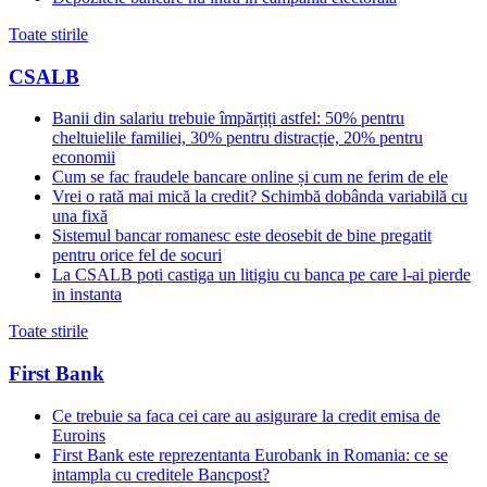
Toate stirile
CSALB
Banii din salariu trebuie împărțiți astfel: 50% pentru
cheltuielile familiei, 30% pentru distracție, 20% pentru
economii
Cum se fac fraudele bancare online și cum ne ferim de ele
Vrei o rată mai mică la credit? Schimbă dobânda variabilă cu
una fixă
Sistemul bancar romanesc este deosebit de bine pregatit
pentru orice fel de socuri
La CSALB poti castiga un litigiu cu banca pe care l-ai pierde
in instanta
Toate stirile
First Bank
Ce trebuie sa faca cei care au asigurare la credit emisa de
Euroins
First Bank este reprezentanta Eurobank in Romania: ce se
intampla cu creditele Bancpost?