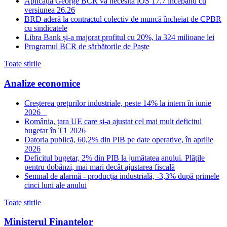
Aplicația George BCR va necesita iOS 17.7 începând cu
versiunea 26.26
BRD aderă la contractul colectiv de muncă încheiat de CPBR
cu sindicatele
Libra Bank și-a majorat profitul cu 20%, la 324 milioane lei
Programul BCR de sărbătorile de Paște
Toate stirile
Analize economice
Creșterea prețurilor industriale, peste 14% la intern în iunie
2026
România, țara UE care și-a ajustat cel mai mult deficitul
bugetar în T1 2026
Datoria publică, 60,2% din PIB pe date operative, în aprilie
2026
Deficitul bugetar, 2% din PIB la jumătatea anului. Plățile
pentru dobânzi, mai mari decât ajustarea fiscală
Semnal de alarmă - producția industrială, -3,3% după primele
cinci luni ale anului
Toate stirile
Ministerul Finantelor