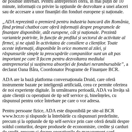
de posibile întrebări. Pentru antreprenori oferă, în mai puțin de 10
minute, informații cu privire la opțiunile de dezvoltare a unei afaceri
sau de accesare a unor finanțări din fonduri europene și naționale.
„ADA reprezintă o premieră pentru industria bancară din România,
fiind primul chatbot care oferă informații despre programele de
finanțare disponibile, atât europene, cât și naționale. Prezintă
variantele potrivite, în funcție de profilul și sectorul de activitate al
firmei, și ne ajută în activitatea de consiliere a clienților. Toate
aceste informații, disponibile în orice moment al zilei, și
răspunsurile simple la preocupările companiilor sunt un alt pas
important pe care îl facem pentru dezvoltarea mediului
antreprenorial și susținerea absorției de fonduri nerambursabile”
, a
declarat Oana Bâra, Coordonator Programe de Finanțare BCR.
ADA are la bază platforma conversaționala Druid, care oferă
instrumente bazate pe inteligență artificială, ceea ce permite oferirea
de noi experiențe digitale. În următoarea perioadă, ADA va învăța să
ajute clienții cu operațiuni de tip self service și, bineînțeles, cu
răspunsul pentru orice întrebare pe care o vor adresa.
Pentru persoane fizice, ADA este disponibilă pe site-ul BCR
www.bcr.ro și răspunde la întrebările cu răspunsuri predefinite,
precum și la opțiunile de tip self-service prin care oferă detalii despre
soldul conturilor, despre produsele de economisire, credite și carduri
de credit, precum și despre operațiunile de management card,