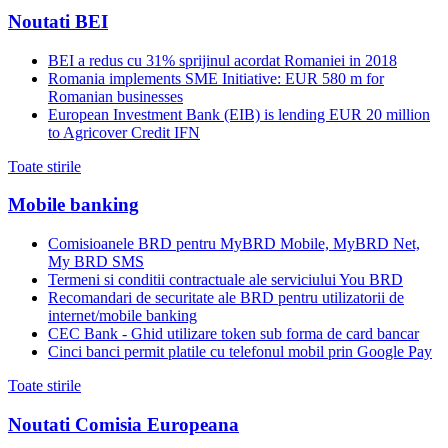
Noutati BEI
BEI a redus cu 31% sprijinul acordat Romaniei in 2018
Romania implements SME Initiative: EUR 580 m for
Romanian businesses
European Investment Bank (EIB) is lending EUR 20 million
to Agricover Credit IFN
Toate stirile
Mobile banking
Comisioanele BRD pentru MyBRD Mobile, MyBRD Net,
My BRD SMS
Termeni si conditii contractuale ale serviciului You BRD
Recomandari de securitate ale BRD pentru utilizatorii de
internet/mobile banking
CEC Bank - Ghid utilizare token sub forma de card bancar
Cinci banci permit platile cu telefonul mobil prin Google Pay
Toate stirile
Noutati Comisia Europeana