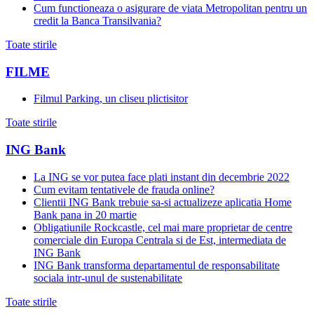
Cum functioneaza o asigurare de viata Metropolitan pentru un
credit la Banca Transilvania?
Toate stirile
FILME
Filmul Parking, un cliseu plictisitor
Toate stirile
ING Bank
La ING se vor putea face plati instant din decembrie 2022
Cum evitam tentativele de frauda online?
Clientii ING Bank trebuie sa-si actualizeze aplicatia Home
Bank pana in 20 martie
Obligatiunile Rockcastle, cel mai mare proprietar de centre
comerciale din Europa Centrala si de Est, intermediata de
ING Bank
ING Bank transforma departamentul de responsabilitate
sociala intr-unul de sustenabilitate
Toate stirile