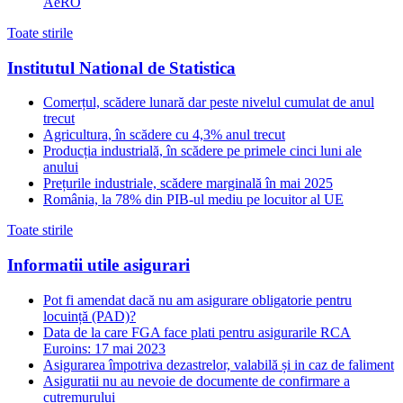
AeRO
Toate stirile
Institutul National de Statistica
Comerțul, scădere lunară dar peste nivelul cumulat de anul
trecut
Agricultura, în scădere cu 4,3% anul trecut
Producția industrială, în scădere pe primele cinci luni ale
anului
Prețurile industriale, scădere marginală în mai 2025
România, la 78% din PIB-ul mediu pe locuitor al UE
Toate stirile
Informatii utile asigurari
Pot fi amendat dacă nu am asigurare obligatorie pentru
locuință (PAD)?
Data de la care FGA face plati pentru asigurarile RCA
Euroins: 17 mai 2023
Asigurarea împotriva dezastrelor, valabilă și in caz de faliment
Asiguratii nu au nevoie de documente de confirmare a
cutremurului