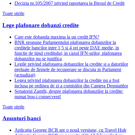
Decizia nr.105/2007 privind raportarea la Biroul de Credit
Toate stirile
Lege plafonare dobanzi credite
Care este dobanda maxima la un credit IFN?
BNR propune Parlamentului plafonarea dobanzilor la
creditele bancilor intre 1,5 si 4 ori peste DAE medie, in
functie de tipul creditului; in cazul IFN-urilor, plafonarea
dobanzilor nu se justifica
Legile privind plafonarea dobanzilor la credite si a datoriilor
preluate de firmele de recuperare se discuta in Parlament
(actualizat)
Legea privind plafonarea dobanzilor la credite nu a fost
inclusa pe ordinea de zi a comisiilor din Camera Deputatilor
Senatorul Zamfir, despre plafonarea dobanzilor la credite:
numai bou-i consecvent!
Toate stirile
Anunturi banci
Aplicația George BCR are o nouă versiune, cu Travel Hub