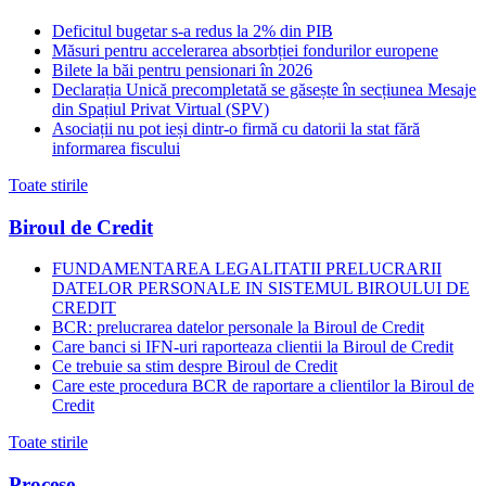
Deficitul bugetar s-a redus la 2% din PIB
Măsuri pentru accelerarea absorbției fondurilor europene
Bilete la băi pentru pensionari în 2026
Declarația Unică precompletată se găsește în secțiunea Mesaje
din Spațiul Privat Virtual (SPV)
Asociații nu pot ieși dintr-o firmă cu datorii la stat fără
informarea fiscului
Toate stirile
Biroul de Credit
FUNDAMENTAREA LEGALITATII PRELUCRARII
DATELOR PERSONALE IN SISTEMUL BIROULUI DE
CREDIT
BCR: prelucrarea datelor personale la Biroul de Credit
Care banci si IFN-uri raporteaza clientii la Biroul de Credit
Ce trebuie sa stim despre Biroul de Credit
Care este procedura BCR de raportare a clientilor la Biroul de
Credit
Toate stirile
Procese