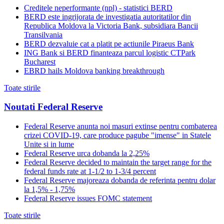
Creditele neperformante (npl) - statistici BERD
BERD este ingrijorata de investigatia autoritatilor din
Republica Moldova la Victoria Bank, subsidiara Bancii
Transilvania
BERD dezvaluie cat a platit pe actiunile Piraeus Bank
ING Bank si BERD finanteaza parcul logistic CTPark
Bucharest
EBRD hails Moldova banking breakthrough
Toate stirile
Noutati Federal Reserve
Federal Reserve anunta noi masuri extinse pentru combaterea
crizei COVID-19, care produce pagube "imense" in Statele
Unite si in lume
Federal Reserve urca dobanda la 2,25%
Federal Reserve decided to maintain the target range for the
federal funds rate at 1-1/2 to 1-3/4 percent
Federal Reserve majoreaza dobanda de referinta pentru dolar
la 1,5% - 1,75%
Federal Reserve issues FOMC statement
Toate stirile