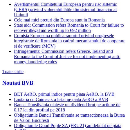
Avertismentul Comitetului European pentru risc sistemic
(CERS) privind vulnerabilitățile din sistemul financiar al
Uniunii
Cele mai mici preturi din Europa sunt in Romania
State aid: Commission refers Romania to Court for failure to
recover illegal aid worth up to €92 million
Comisia Europeana publica raportul privind progresele
inregistrate de Romania in cadrul mecanismului de cooperare
si de verificare (MCV)
Infringements: Commission refers Greece, Ireland and
Romania to the Court of Justice for not implementing anti-
money laundering rules
Toate stirile
Noutati BVB
BET AeRO, primul indice pentru piata AeRO, la BVB
Laptaria cu Caimac s-a listat pe piata AeRO a BVB
Banca Transilvania plateste un dividend brut pe actiune de
0,17 lei din profitul pe 2018
Obligatiunile Bancii Transilvania se tranzactioneaza la Bursa
de Valori Bucuresti
Obligatiunile Good Pople SA (FRU21) au debutat pe piata