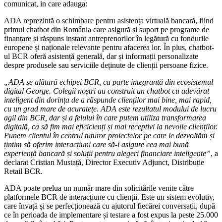
comunicat, in care adauga:
ADA reprezintă o schimbare pentru asistența virtuală bancară, fiind
primul chatbot din România care asigură și suport pe programe de
finanțare și răspuns instant antreprenorilor în legătură cu fondurile
europene și naționale relevante pentru afacerea lor. În plus, chatbot-
ul BCR oferă asistență generală, dar și informații personalizate
despre produsele sau serviciile deținute de clienții persoane fizice.
„ADA se alătură echipei BCR, ca parte integrantă din ecosistemul
digital George. Colegii noștri au construit un chatbot cu adevărat
inteligent din dorința de a răspunde clienților mai bine, mai rapid,
cu un grad mare de acuratețe. ADA este rezultatul modului de lucru
agil din BCR, dar și a felului în care putem utiliza transformarea
digitală, ca să fim mai eficicienți și mai receptivi la nevoile clienților.
Punem clientul în centrul tuturor proiectelor pe care le dezvoltăm și
țintim să oferim interacțiuni care să-i asigure cea mai bună
experiență bancară și soluții pentru alegeri financiare inteligente”
, a
declarat Cristian Mustață, Director Executiv Adjunct, Distribuție
Retail BCR.
ADA poate prelua un număr mare din solicitările venite către
platformele BCR de interacțiune cu clienții. Este un sistem evolutiv,
care învață și se perfecționează cu ajutorul fiecărei conversații, după
ce în perioada de implementare și testare a fost expus la peste 25.000