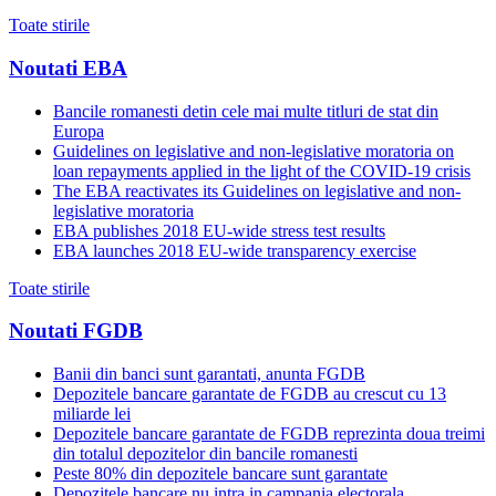
Toate stirile
Noutati EBA
Bancile romanesti detin cele mai multe titluri de stat din
Europa
Guidelines on legislative and non-legislative moratoria on
loan repayments applied in the light of the COVID-19 crisis
The EBA reactivates its Guidelines on legislative and non-
legislative moratoria
EBA publishes 2018 EU-wide stress test results
EBA launches 2018 EU-wide transparency exercise
Toate stirile
Noutati FGDB
Banii din banci sunt garantati, anunta FGDB
Depozitele bancare garantate de FGDB au crescut cu 13
miliarde lei
Depozitele bancare garantate de FGDB reprezinta doua treimi
din totalul depozitelor din bancile romanesti
Peste 80% din depozitele bancare sunt garantate
Depozitele bancare nu intra in campania electorala