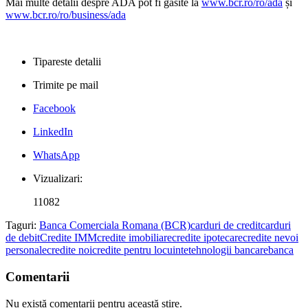
Mai multe detalii despre ADA pot fi găsite la
www.bcr.ro/ro/ada
și
www.bcr.ro/ro/business/ada
Tipareste detalii
Trimite pe mail
Facebook
LinkedIn
WhatsApp
Vizualizari:
11082
Taguri:
Banca Comerciala Romana (BCR)
carduri de credit
carduri
de debit
Credite IMM
credite imobiliare
credite ipotecare
credite nevoi
personale
credite noi
credite pentru locuinte
tehnologii bancare
banca
Comentarii
Nu există comentarii pentru această știre.