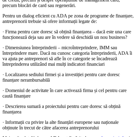
precum blocări de card sau regenerări.
Pentru un dialog eficient cu ADA pe zona de programe de finanțare,
antreprenorii trebuie să ofere informații legate de:
· Firma pentru care doresc să obțină finanțarea – dacă este una care
funcționează deja sau are în vedere să deschidă un nou business?
· Dimensiunea întreprinderii – microîntreprindere, IMM sau
întreprindere mare. Dacă nu cunosc categoria întreprinderii, ADA îi
va ajuta pe antreprenori să afle în ce categorie se încadrează
întreprinderea utilizând mai mulți indicatori financiari
· Localizarea sediului firmei și a investiției pentru care doresc
finanțare nerambursabilă
· Domeniul de activitate în care activează firma și cel pentru care
caută finanțare
· Descrierea sumară a proiectului pentru care doresc să obțină
finanțarea
· Informații cu privire la alte finanțări europene sau naționale
obținute în trecut de către afacerea antreprenorului