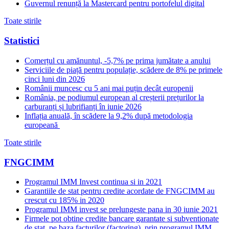
Guvernul renunță la Mastercard pentru portofelul digital
Toate stirile
Statistici
Comerțul cu amănuntul, -5,7% pe prima jumătate a anului
Serviciile de piață pentru populație, scădere de 8% pe primele
cinci luni din 2026
Românii muncesc cu 5 ani mai puțin decât europenii
România, pe podiumul european al creșterii prețurilor la
carburanți și lubrifianți în iunie 2026
Inflația anuală, în scădere la 9,2% după metodologia
europeană
Toate stirile
FNGCIMM
Programul IMM Invest continua si in 2021
Garantiile de stat pentru credite acordate de FNGCIMM au
crescut cu 185% in 2020
Programul IMM invest se prelungeste pana in 30 iunie 2021
Firmele pot obtine credite bancare garantate si subventionate
de stat, pe baza facturilor (factoring), prin programul IMM