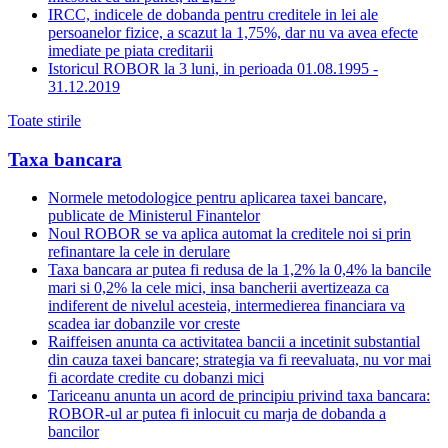
IRCC, indicele de dobanda pentru creditele in lei ale
persoanelor fizice, a scazut la 1,75%, dar nu va avea efecte
imediate pe piata creditarii
Istoricul ROBOR la 3 luni, in perioada 01.08.1995 -
31.12.2019
Toate stirile
Taxa bancara
Normele metodologice pentru aplicarea taxei bancare,
publicate de Ministerul Finantelor
Noul ROBOR se va aplica automat la creditele noi si prin
refinantare la cele in derulare
Taxa bancara ar putea fi redusa de la 1,2% la 0,4% la bancile
mari si 0,2% la cele mici, insa bancherii avertizeaza ca
indiferent de nivelul acesteia, intermedierea financiara va
scadea iar dobanzile vor creste
Raiffeisen anunta ca activitatea bancii a incetinit substantial
din cauza taxei bancare; strategia va fi reevaluata, nu vor mai
fi acordate credite cu dobanzi mici
Tariceanu anunta un acord de principiu privind taxa bancara:
ROBOR-ul ar putea fi inlocuit cu marja de dobanda a
bancilor