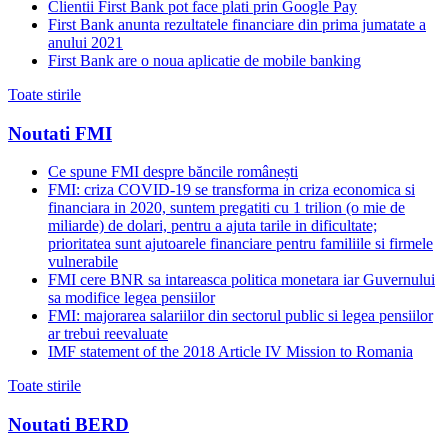
Clientii First Bank pot face plati prin Google Pay
First Bank anunta rezultatele financiare din prima jumatate a
anului 2021
First Bank are o noua aplicatie de mobile banking
Toate stirile
Noutati FMI
Ce spune FMI despre băncile românești
FMI: criza COVID-19 se transforma in criza economica si
financiara in 2020, suntem pregatiti cu 1 trilion (o mie de
miliarde) de dolari, pentru a ajuta tarile in dificultate;
prioritatea sunt ajutoarele financiare pentru familiile si firmele
vulnerabile
FMI cere BNR sa intareasca politica monetara iar Guvernului
sa modifice legea pensiilor
FMI: majorarea salariilor din sectorul public si legea pensiilor
ar trebui reevaluate
IMF statement of the 2018 Article IV Mission to Romania
Toate stirile
Noutati BERD