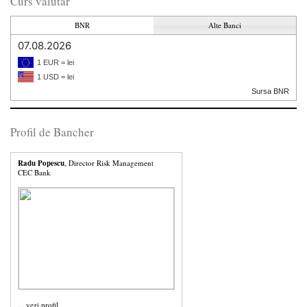
Curs valutar
BNR
Alte Banci
07.08.2026
1 EUR = lei
1 USD = lei
Sursa BNR
Profil de Bancher
Radu Popescu
, Director Risk Management
CEC Bank
...
vezi profil