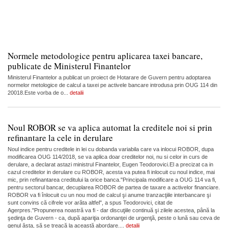
Normele metodologice pentru aplicarea taxei bancare,
publicate de Ministerul Finantelor
Ministerul Finantelor a publicat un proiect de Hotarare de Guvern pentru adoptarea
normelor metologice de calcul a taxei pe activele bancare introdusa prin OUG 114 din
20018.Este vorba de o...
detalii
Noul ROBOR se va aplica automat la creditele noi si prin
refinantare la cele in derulare
Noul indice pentru creditele in lei cu dobanda variabila care va inlocui ROBOR, dupa
modificarea OUG 114/2018, se va aplica doar creditelor noi, nu si celor in curs de
derulare, a declarat astazi ministrul Finantelor, Eugen Teodorovici.El a precizat ca in
cazul creditelor in derulare cu ROBOR, acesta va putea fi inlocuit cu noul indice, mai
mic, prin refinantarea creditului la orice banca."Principala modificare a OUG 114 va fi,
pentru sectorul bancar, decuplarea ROBOR de partea de taxare a activelor financiare.
ROBOR va fi înlocuit cu un nou mod de calcul şi anume tranzacţiile interbancare şi
sunt convins că cifrele vor arăta altfel", a spus Teodorovici, citat de
Agerpres."Propunerea noastră va fi - dar discuţiile continuă şi zilele acestea, până la
şedinţa de Guvern - ca, după apariţia ordonanţei de urgenţă, peste o lună sau ceva de
genul ăsta, să se treacă la această abordare....
detalii