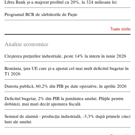
Libra Bank și-a majorat profitul cu 20%, la 324 milioane lei
Programul BCR de sărbătorile de Paște
Toate stirile
Analize economice
Creșterea prețurilor industriale, peste 14% la intern în iunie 2026
România, țara UE care și-a ajustat cel mai mult deficitul bugetar în
T1 2026
Datoria publică, 60,2% din PIB pe date operative, în aprilie 2026
Deficitul bugetar, 2% din PIB la jumătatea anului. Plățile pentru
dobânzi, mai mari decât ajustarea fiscală
Semnal de alarmă - producția industrială, -3,3% după primele cinci
luni ale anului