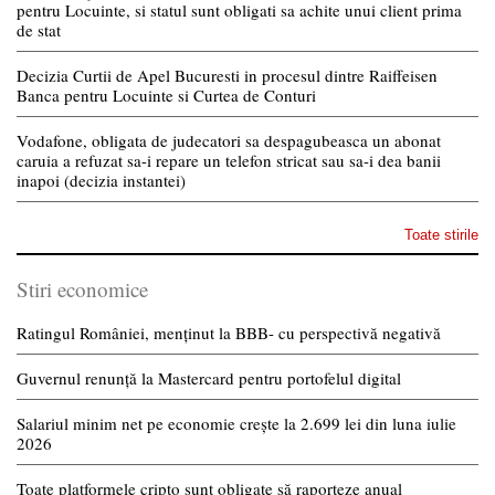
pentru Locuinte, si statul sunt obligati sa achite unui client prima
de stat
Decizia Curtii de Apel Bucuresti in procesul dintre Raiffeisen
Banca pentru Locuinte si Curtea de Conturi
Vodafone, obligata de judecatori sa despagubeasca un abonat
caruia a refuzat sa-i repare un telefon stricat sau sa-i dea banii
inapoi (decizia instantei)
Toate stirile
Stiri economice
Ratingul României, menținut la BBB- cu perspectivă negativă
Guvernul renunță la Mastercard pentru portofelul digital
Salariul minim net pe economie crește la 2.699 lei din luna iulie
2026
Toate platformele cripto sunt obligate să raporteze anual