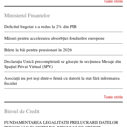
Toate stirile
Ministerul Finantelor
Deficitul bugetar s-a redus la 2% din PIB
Măsuri pentru accelerarea absorbției fondurilor europene
Bilete la băi pentru pensionari în 2026
Declarația Unică precompletată se găsește în secțiunea Mesaje din
Spațiul Privat Virtual (SPV)
Asociații nu pot ieși dintr-o firmă cu datorii la stat fără informarea
fiscului
Toate stirile
Biroul de Credit
FUNDAMENTAREA LEGALITATII PRELUCRARII DATELOR