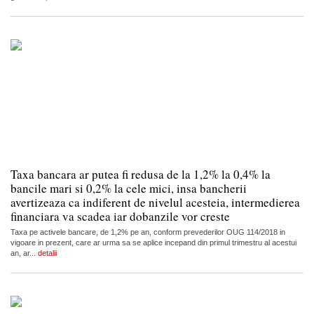
Taxa bancara ar putea fi redusa de la 1,2% la 0,4% la
bancile mari si 0,2% la cele mici, insa bancherii
avertizeaza ca indiferent de nivelul acesteia, intermedierea
financiara va scadea iar dobanzile vor creste
Taxa pe activele bancare, de 1,2% pe an, conform prevederilor OUG 114/2018 in
vigoare in prezent, care ar urma sa se aplice incepand din primul trimestru al acestui
an, ar...
detalii