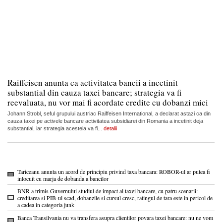
Raiffeisen anunta ca activitatea bancii a incetinit
substantial din cauza taxei bancare; strategia va fi
reevaluata, nu vor mai fi acordate credite cu dobanzi mici
Johann Strobl, seful grupului austriac Raiffeisen International, a declarat astazi ca din
cauza taxei pe activele bancare activitatea subsidiarei din Romania a incetinit deja
substantial, iar strategia acesteia va fi...
detalii
Tariceanu anunta un acord de principiu privind taxa bancara: ROBOR-ul ar putea fi
inlocuit cu marja de dobanda a bancilor
BNR a trimis Guvernului studiul de impact al taxei bancare, cu patru scenarii:
creditarea si PIB-ul scad, dobanzile si cursul cresc, ratingul de tara este in pericol de
a cadea in categoria junk
Banca Transilvania nu va transfera asupra clientilor povara taxei bancare: nu ne vom