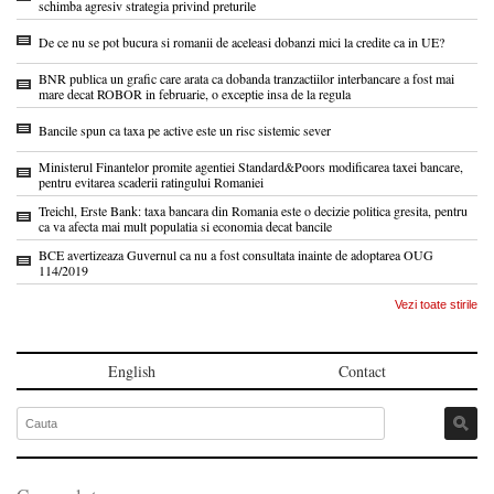
schimba agresiv strategia privind preturile
De ce nu se pot bucura si romanii de aceleasi dobanzi mici la credite ca in UE?
BNR publica un grafic care arata ca dobanda tranzactiilor interbancare a fost mai
mare decat ROBOR in februarie, o exceptie insa de la regula
Bancile spun ca taxa pe active este un risc sistemic sever
Ministerul Finantelor promite agentiei Standard&Poors modificarea taxei bancare,
pentru evitarea scaderii ratingului Romaniei
Treichl, Erste Bank: taxa bancara din Romania este o decizie politica gresita, pentru
ca va afecta mai mult populatia si economia decat bancile
BCE avertizeaza Guvernul ca nu a fost consultata inainte de adoptarea OUG
114/2019
Vezi toate stirile
English
Contact