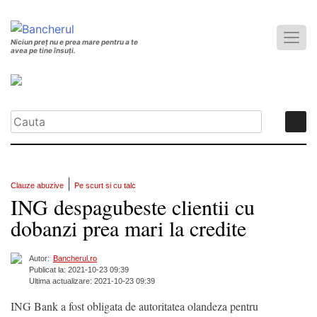
Niciun preț nu e prea mare pentru a te
avea pe tine însuți.
|
Clauze abuzive
Pe scurt si cu talc
ING despagubeste clientii cu
dobanzi prea mari la credite
Autor:
Bancherul.ro
Publicat la: 2021-10-23 09:39
Ultima actualizare: 2021-10-23 09:39
ING Bank a fost obligata de autoritatea olandeza pentru