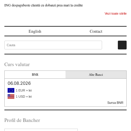
ING despagubeste clientii cu dobanzi prea mari la credite
Vezi toate stirile
English
Contact
Curs valutar
BNR
Alte Banci
06.08.2026
1 EUR = lei
1 USD = lei
Sursa BNR
Profil de Bancher