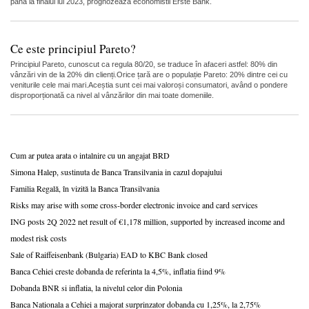
pana la finalul lui 2023, prognozeaza economistii Erste Bank.
Ce este principiul Pareto?
Principiul Pareto, cunoscut ca regula 80/20, se traduce în afaceri astfel: 80% din
vânzări vin de la 20% din clienți.Orice țară are o populație Pareto: 20% dintre cei cu
veniturile cele mai mari.Aceștia sunt cei mai valoroși consumatori, având o pondere
disproporționată ca nivel al vânzărilor din mai toate domeniile.
Cum ar putea arata o intalnire cu un angajat BRD
Simona Halep, sustinuta de Banca Transilvania in cazul dopajului
Familia Regală, în vizită la Banca Transilvania
Risks may arise with some cross-border electronic invoice and card services
ING posts 2Q 2022 net result of €1,178 million, supported by increased income and
modest risk costs
Sale of Raiffeisenbank (Bulgaria) EAD to KBC Bank closed
Banca Cehiei creste dobanda de referinta la 4,5%, inflatia fiind 9%
Dobanda BNR si inflatia, la nivelul celor din Polonia
Banca Nationala a Cehiei a majorat surprinzator dobanda cu 1,25%, la 2,75%