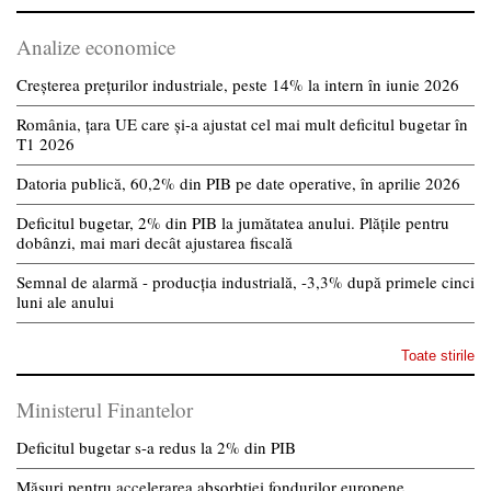
Analize economice
Creșterea prețurilor industriale, peste 14% la intern în iunie 2026
România, țara UE care și-a ajustat cel mai mult deficitul bugetar în
T1 2026
Datoria publică, 60,2% din PIB pe date operative, în aprilie 2026
Deficitul bugetar, 2% din PIB la jumătatea anului. Plățile pentru
dobânzi, mai mari decât ajustarea fiscală
Semnal de alarmă - producția industrială, -3,3% după primele cinci
luni ale anului
Toate stirile
Ministerul Finantelor
Deficitul bugetar s-a redus la 2% din PIB
Măsuri pentru accelerarea absorbției fondurilor europene