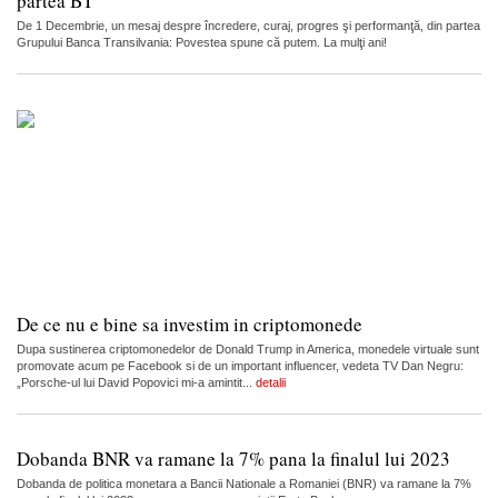
partea BT
De 1 Decembrie, un mesaj despre încredere, curaj, progres şi performanţă, din partea
Grupului Banca Transilvania: Povestea spune că putem. La mulţi ani!
De ce nu e bine sa investim in criptomonede
Dupa sustinerea criptomonedelor de Donald Trump in America, monedele virtuale sunt
promovate acum pe Facebook si de un important influencer, vedeta TV Dan Negru:
„Porsche-ul lui David Popovici mi-a amintit...
detalii
Dobanda BNR va ramane la 7% pana la finalul lui 2023
Dobanda de politica monetara a Bancii Nationale a Romaniei (BNR) va ramane la 7%