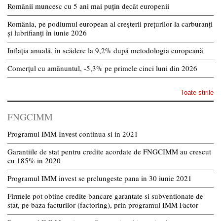
Românii muncesc cu 5 ani mai puțin decât europenii
România, pe podiumul european al creșterii prețurilor la carburanți
și lubrifianți în iunie 2026
Inflația anuală, în scădere la 9,2% după metodologia europeană
Comerțul cu amănuntul, -5,3% pe primele cinci luni din 2026
Toate stirile
FNGCIMM
Programul IMM Invest continua si in 2021
Garantiile de stat pentru credite acordate de FNGCIMM au crescut
cu 185% in 2020
Programul IMM invest se prelungeste pana in 30 iunie 2021
Firmele pot obtine credite bancare garantate si subventionate de
stat, pe baza facturilor (factoring), prin programul IMM Factor