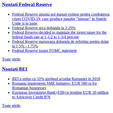
Noutati Federal Reserve
Federal Reserve anunta noi masuri extinse pentru combaterea
crizei COVID-19, care produce pagube "imense" in Statele
Unite si in lume
Federal Reserve urca dobanda la 2,25%
Federal Reserve decided to maintain the target range for the
federal funds rate at 1-1/2 to 1-3/4 percent
Federal Reserve majoreaza dobanda de referinta pentru dolar
la 1,5% - 1,75%
Federal Reserve issues FOMC statement
Toate stirile
Noutati BEI
BEI a redus cu 31% sprijinul acordat Romaniei in 2018
Romania implements SME Initiative: EUR 580 m for
Romanian businesses
European Investment Bank (EIB) is lending EUR 20 million
to Agricover Credit IFN
Toate stirile