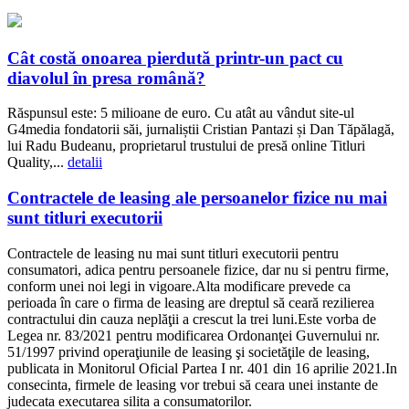
Cât costă onoarea pierdută printr-un pact cu
diavolul în presa română?
Răspunsul este: 5 milioane de euro. Cu atât au vândut site-ul
G4media fondatorii săi, jurnaliștii Cristian Pantazi și Dan Tăpălagă,
lui Radu Budeanu, proprietarul trustului de presă online Titluri
Quality,...
detalii
Contractele de leasing ale persoanelor fizice nu mai
sunt titluri executorii
Contractele de leasing nu mai sunt titluri executorii pentru
consumatori, adica pentru persoanele fizice, dar nu si pentru firme,
conform unei noi legi in vigoare.Alta modificare prevede ca
perioada în care o firma de leasing are dreptul să ceară rezilierea
contractului din cauza neplăţii a crescut la trei luni.Este vorba de
Legea nr. 83/2021 pentru modificarea Ordonanţei Guvernului nr.
51/1997 privind operaţiunile de leasing şi societăţile de leasing,
publicata in Monitorul Oficial Partea I nr. 401 din 16 aprilie 2021.In
consecinta, firmele de leasing vor trebui să ceara unei instante de
judecata executarea silita a consumatorilor.