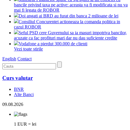
bancile privind taxa pe active: aceasta va fi modificata si nu va
mai fi legata de ROBOR
Doi angati ai BRD au furat din banca 2 milioane de lei
Consiliul Concurentei actioneaza la comanda politica in
cazul ROBOR
Seful PSD cere Guvernului sa ia masuri impotriva bancilor,
acuzate ca fac profituri mari dar nu dau suficiente credite
Vodafone a pierdut 300.000 de clienti
Vezi toate stirile
English
Contact
Curs valutar
BNR
Alte Banci
09.08.2026
1 EUR = lei