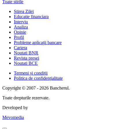
Toate stirile
Stirea Zilei
Educatie financiara
Interviu
Analiza
Opinie
Profil
Probleme aplicații bancare
Cariera
Noutati BNR
Revista presei
Noutati BCE
Termeni și condiții
Politica de confidențialitate
Copyright © 2007 - 2026 Bancherul.
Toate drepturile rezervate.
Developed by
Mevomedia