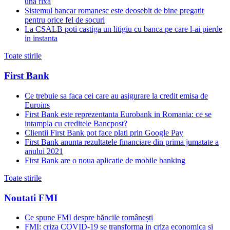
una fixă
Sistemul bancar romanesc este deosebit de bine pregatit
pentru orice fel de socuri
La CSALB poti castiga un litigiu cu banca pe care l-ai pierde
in instanta
Toate stirile
First Bank
Ce trebuie sa faca cei care au asigurare la credit emisa de
Euroins
First Bank este reprezentanta Eurobank in Romania: ce se
intampla cu creditele Bancpost?
Clientii First Bank pot face plati prin Google Pay
First Bank anunta rezultatele financiare din prima jumatate a
anului 2021
First Bank are o noua aplicatie de mobile banking
Toate stirile
Noutati FMI
Ce spune FMI despre băncile românești
FMI: criza COVID-19 se transforma in criza economica si