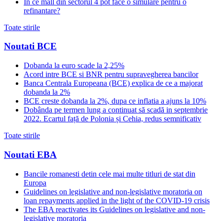
In ce mall din sectorul 4 pot face o simulare pentru o
refinantare?
Toate stirile
Noutati BCE
Dobanda la euro scade la 2,25%
Acord intre BCE si BNR pentru supravegherea bancilor
Banca Centrala Europeana (BCE) explica de ce a majorat
dobanda la 2%
BCE creste dobanda la 2%, dupa ce inflatia a ajuns la 10%
Dobânda pe termen lung a continuat să scadă in septembrie
2022. Ecartul față de Polonia și Cehia, redus semnificativ
Toate stirile
Noutati EBA
Bancile romanesti detin cele mai multe titluri de stat din
Europa
Guidelines on legislative and non-legislative moratoria on
loan repayments applied in the light of the COVID-19 crisis
The EBA reactivates its Guidelines on legislative and non-
legislative moratoria