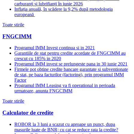
carburanți și lubrifianți în iunie 2026
Inflația anuală, în scădere la 9,2% după metodologia
europeană
Toate stirile
FNGCIMM
Programul IMM Invest continua si in 2021
Garantiile de stat pentru credite acordate de FNGCIMM au
crescut cu 185% in 2020
Programul IMM invest se prelungeste pana in 30 iunie 2021
Firmele pot obtine credite bancare garantate si subventionate
de stat, pe baza facturilor (factoring), prin programul IMM
Factor
Programul IMM Leasing va fi operational in perioada
urmatoare, anunta FNGCIMM
Toate stirile
Calculator de credite
ROBOR la 3 luni a scazut cu aproape un punct, dupa
masurile luate de BNR; cu cat se reduce rata la credite?