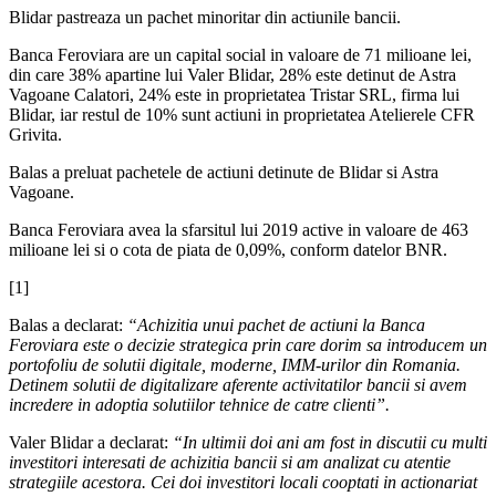
Blidar pastreaza un pachet minoritar din actiunile bancii.
Banca Feroviara are un capital social in valoare de 71 milioane lei,
din care 38% apartine lui Valer Blidar, 28% este detinut de Astra
Vagoane Calatori, 24% este in proprietatea Tristar SRL, firma lui
Blidar, iar restul de 10% sunt actiuni in proprietatea Atelierele CFR
Grivita.
Balas a preluat pachetele de actiuni detinute de Blidar si Astra
Vagoane.
Banca Feroviara avea la sfarsitul lui 2019 active in valoare de 463
milioane lei si o cota de piata de 0,09%, conform datelor BNR.
[1]
Balas a declarat:
“Achizitia unui pachet de actiuni la Banca
Feroviara este o decizie strategica prin care dorim sa introducem un
portofoliu de solutii digitale, moderne, IMM-urilor din Romania.
Detinem solutii de digitalizare aferente activitatilor bancii si avem
incredere in adoptia solutiilor tehnice de catre clienti”.
Valer Blidar a declarat:
“In ultimii doi ani am fost in discutii cu multi
investitori interesati de achizitia bancii si am analizat cu atentie
strategiile acestora. Cei doi investitori locali cooptati in actionariat