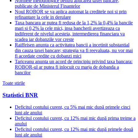
Normele metodologice pentru aplicarea taxei bancare,
publicate de Ministerul Finantelor
Noul ROBOR se va aplica automat la creditele noi si prin
refinantare la cele in derulare
Taxa bancara ar putea fi redusa de la 1,2% la 0,4% la bancile
mari si 0,2% la cele mici, insa bancherii avertizeaza ca
indiferent de nivelul acesteia, intermedierea financiara va
scadea iar dobanzile vor creste
Raiffeisen anunta ca activitatea bancii a incetinit substantial
din cauza taxei bancare; strategia va fi reevaluata, nu vor mai
fi acordate credite cu dobanzi mici
Tariceanu anunta un acord de principiu privind taxa bancara:
ROBOR-ul ar putea fi inlocuit cu marja de dobanda a
bancilor
Toate stirile
Statistici BNR
Deficitul contului curent, cu 5% mai mic după primele cinci
luni ale anului
Deficitul contului curent, cu 12% mai mic după prima treime a
anului
Deficitul contului curent, cu 12% mai mic după primele două
luni ale anului