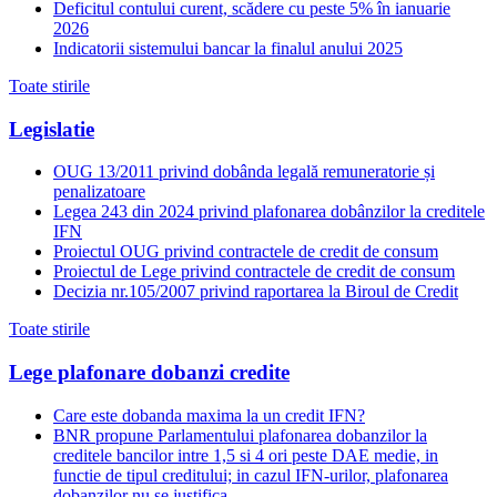
Deficitul contului curent, scădere cu peste 5% în ianuarie
2026
Indicatorii sistemului bancar la finalul anului 2025
Toate stirile
Legislatie
OUG 13/2011 privind dobânda legală remuneratorie și
penalizatoare
Legea 243 din 2024 privind plafonarea dobânzilor la creditele
IFN
Proiectul OUG privind contractele de credit de consum
Proiectul de Lege privind contractele de credit de consum
Decizia nr.105/2007 privind raportarea la Biroul de Credit
Toate stirile
Lege plafonare dobanzi credite
Care este dobanda maxima la un credit IFN?
BNR propune Parlamentului plafonarea dobanzilor la
creditele bancilor intre 1,5 si 4 ori peste DAE medie, in
functie de tipul creditului; in cazul IFN-urilor, plafonarea
dobanzilor nu se justifica