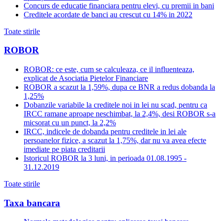
Concurs de educatie financiara pentru elevi, cu premii in bani
Creditele acordate de banci au crescut cu 14% in 2022
Toate stirile
ROBOR
ROBOR: ce este, cum se calculeaza, ce il influenteaza,
explicat de Asociatia Pietelor Financiare
ROBOR a scazut la 1,59%, dupa ce BNR a redus dobanda la
1,25%
Dobanzile variabile la creditele noi in lei nu scad, pentru ca
IRCC ramane aproape neschimbat, la 2,4%, desi ROBOR s-a
micsorat cu un punct, la 2,2%
IRCC, indicele de dobanda pentru creditele in lei ale
persoanelor fizice, a scazut la 1,75%, dar nu va avea efecte
imediate pe piata creditarii
Istoricul ROBOR la 3 luni, in perioada 01.08.1995 -
31.12.2019
Toate stirile
Taxa bancara