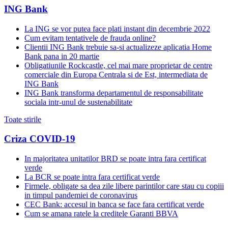
ING Bank
La ING se vor putea face plati instant din decembrie 2022
Cum evitam tentativele de frauda online?
Clientii ING Bank trebuie sa-si actualizeze aplicatia Home
Bank pana in 20 martie
Obligatiunile Rockcastle, cel mai mare proprietar de centre
comerciale din Europa Centrala si de Est, intermediata de
ING Bank
ING Bank transforma departamentul de responsabilitate
sociala intr-unul de sustenabilitate
Toate stirile
Criza COVID-19
In majoritatea unitatilor BRD se poate intra fara certificat
verde
La BCR se poate intra fara certificat verde
Firmele, obligate sa dea zile libere parintilor care stau cu copiii
in timpul pandemiei de coronavirus
CEC Bank: accesul in banca se face fara certificat verde
Cum se amana ratele la creditele Garanti BBVA