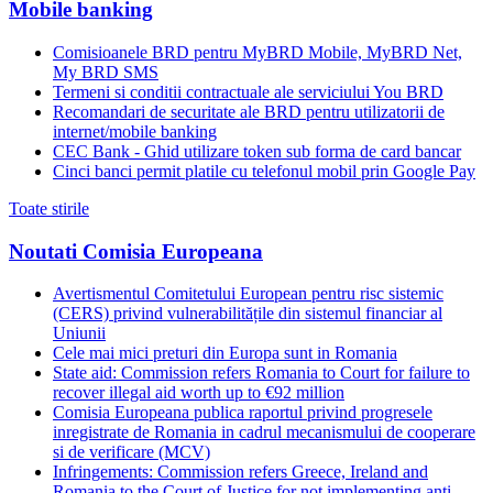
Mobile banking
Comisioanele BRD pentru MyBRD Mobile, MyBRD Net,
My BRD SMS
Termeni si conditii contractuale ale serviciului You BRD
Recomandari de securitate ale BRD pentru utilizatorii de
internet/mobile banking
CEC Bank - Ghid utilizare token sub forma de card bancar
Cinci banci permit platile cu telefonul mobil prin Google Pay
Toate stirile
Noutati Comisia Europeana
Avertismentul Comitetului European pentru risc sistemic
(CERS) privind vulnerabilitățile din sistemul financiar al
Uniunii
Cele mai mici preturi din Europa sunt in Romania
State aid: Commission refers Romania to Court for failure to
recover illegal aid worth up to €92 million
Comisia Europeana publica raportul privind progresele
inregistrate de Romania in cadrul mecanismului de cooperare
si de verificare (MCV)
Infringements: Commission refers Greece, Ireland and
Romania to the Court of Justice for not implementing anti-