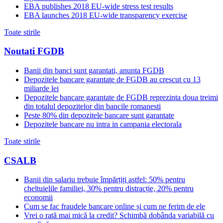
EBA publishes 2018 EU-wide stress test results
EBA launches 2018 EU-wide transparency exercise
Toate stirile
Noutati FGDB
Banii din banci sunt garantati, anunta FGDB
Depozitele bancare garantate de FGDB au crescut cu 13
miliarde lei
Depozitele bancare garantate de FGDB reprezinta doua treimi
din totalul depozitelor din bancile romanesti
Peste 80% din depozitele bancare sunt garantate
Depozitele bancare nu intra in campania electorala
Toate stirile
CSALB
Banii din salariu trebuie împărțiți astfel: 50% pentru
cheltuielile familiei, 30% pentru distracție, 20% pentru
economii
Cum se fac fraudele bancare online și cum ne ferim de ele
Vrei o rată mai mică la credit? Schimbă dobânda variabilă cu