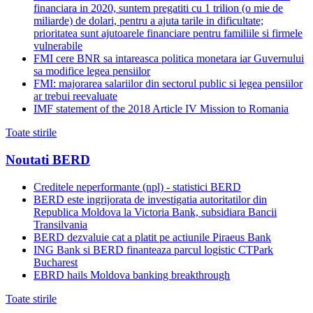
financiara in 2020, suntem pregatiti cu 1 trilion (o mie de
miliarde) de dolari, pentru a ajuta tarile in dificultate;
prioritatea sunt ajutoarele financiare pentru familiile si firmele
vulnerabile
FMI cere BNR sa intareasca politica monetara iar Guvernului
sa modifice legea pensiilor
FMI: majorarea salariilor din sectorul public si legea pensiilor
ar trebui reevaluate
IMF statement of the 2018 Article IV Mission to Romania
Toate stirile
Noutati BERD
Creditele neperformante (npl) - statistici BERD
BERD este ingrijorata de investigatia autoritatilor din
Republica Moldova la Victoria Bank, subsidiara Bancii
Transilvania
BERD dezvaluie cat a platit pe actiunile Piraeus Bank
ING Bank si BERD finanteaza parcul logistic CTPark
Bucharest
EBRD hails Moldova banking breakthrough
Toate stirile