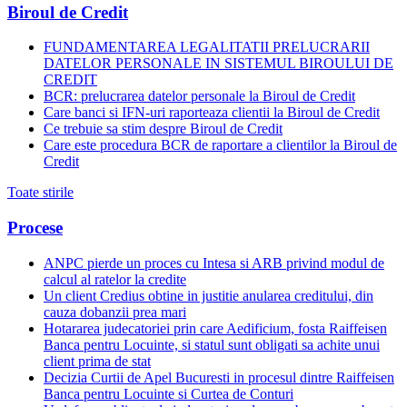
Biroul de Credit
FUNDAMENTAREA LEGALITATII PRELUCRARII
DATELOR PERSONALE IN SISTEMUL BIROULUI DE
CREDIT
BCR: prelucrarea datelor personale la Biroul de Credit
Care banci si IFN-uri raporteaza clientii la Biroul de Credit
Ce trebuie sa stim despre Biroul de Credit
Care este procedura BCR de raportare a clientilor la Biroul de
Credit
Toate stirile
Procese
ANPC pierde un proces cu Intesa si ARB privind modul de
calcul al ratelor la credite
Un client Credius obtine in justitie anularea creditului, din
cauza dobanzii prea mari
Hotararea judecatoriei prin care Aedificium, fosta Raiffeisen
Banca pentru Locuinte, si statul sunt obligati sa achite unui
client prima de stat
Decizia Curtii de Apel Bucuresti in procesul dintre Raiffeisen
Banca pentru Locuinte si Curtea de Conturi