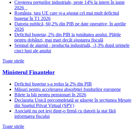
Creșterea prețurilor industriale, peste 14% la intern în iunie
2026
România, țara UE care și-a ajustat cel mai mult deficitul
bugetar în T1 2026
Datoria publică, 60,2% din PIB pe date operative, în aprilie
2026
Deficitul bugetar, 2% din PIB la jumătatea anului. Plățile
pentru dobânzi, mai mari decât ajustarea fiscală
Semnal de alarmă - producția industrială, -3,3% după primele
cinci luni ale anului
Toate stirile
Ministerul Finantelor
Deficitul bugetar s-a redus la 2% din PIB
Măsuri pentru accelerarea absorbției fondurilor europene
Bilete la băi pentru pensionari în 2026
Declarația Unică precompletată se găsește în secțiunea Mesaje
din Spațiul Privat Virtual (SPV)
Asociații nu pot ieși dintr-o firmă cu datorii la stat fără
informarea fiscului
Toate stirile