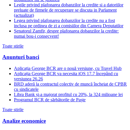
Legile privind plafonarea dobanzilor la credite si a datoriilor
preluate de firmele de recuperare se discuta in Parlament
(actualizat)
Legea privind plafonarea dobanzilor la credite nu a fost
inclusa pe ordinea de zi a comisiilor din Camera Deputatilor
Senatorul Zamfir, despre plafonarea dobanzilor la credite:
numai bou-i consecvent!
Toate stirile
Anunturi banci
Aplicația George BCR are o nouă versiune, cu Travel Hub
Aplicația George BCR va necesita iOS 17.7 începând cu
versiunea 26.26
BRD aderă la contractul colectiv de muncă încheiat de CPBR
cu sindicatele
Libra Bank și-a majorat profitul cu 20%, la 324 milioane lei
Programul BCR de sărbătorile de Paște
Toate stirile
Analize economice