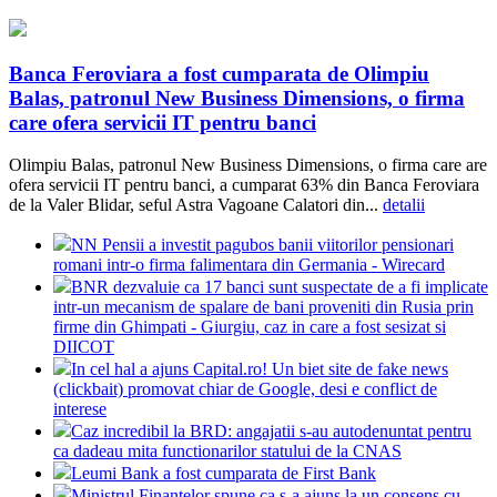
Banca Feroviara a fost cumparata de Olimpiu
Balas, patronul New Business Dimensions, o firma
care ofera servicii IT pentru banci
Olimpiu Balas, patronul New Business Dimensions, o firma care are
ofera servicii IT pentru banci, a cumparat 63% din Banca Feroviara
de la Valer Blidar, seful Astra Vagoane Calatori din...
detalii
NN Pensii a investit pagubos banii viitorilor pensionari
romani intr-o firma falimentara din Germania - Wirecard
BNR dezvaluie ca 17 banci sunt suspectate de a fi implicate
intr-un mecanism de spalare de bani proveniti din Rusia prin
firme din Ghimpati - Giurgiu, caz in care a fost sesizat si
DIICOT
In cel hal a ajuns Capital.ro! Un biet site de fake news
(clickbait) promovat chiar de Google, desi e conflict de
interese
Caz incredibil la BRD: angajatii s-au autodenuntat pentru
ca dadeau mita functionarilor statului de la CNAS
Leumi Bank a fost cumparata de First Bank
Ministrul Finantelor spune ca s-a ajuns la un consens cu