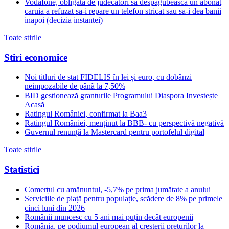
Vodafone, obligata de judecatori sa despagubeasca un abonat
caruia a refuzat sa-i repare un telefon stricat sau sa-i dea banii
inapoi (decizia instantei)
Toate stirile
Stiri economice
Noi titluri de stat FIDELIS în lei și euro, cu dobânzi
neimpozabile de pânã la 7,50%
BID gestionează granturile Programului Diaspora Investește
Acasă
Ratingul României, confirmat la Baa3
Ratingul României, menținut la BBB- cu perspectivă negativă
Guvernul renunță la Mastercard pentru portofelul digital
Toate stirile
Statistici
Comerțul cu amănuntul, -5,7% pe prima jumătate a anului
Serviciile de piață pentru populație, scădere de 8% pe primele
cinci luni din 2026
Românii muncesc cu 5 ani mai puțin decât europenii
România, pe podiumul european al creșterii prețurilor la