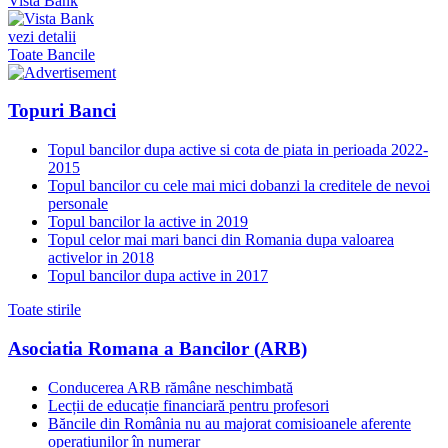
Vista Bank
vezi detalii
Toate Bancile
Topuri Banci
Topul bancilor dupa active si cota de piata in perioada 2022-
2015
Topul bancilor cu cele mai mici dobanzi la creditele de nevoi
personale
Topul bancilor la active in 2019
Topul celor mai mari banci din Romania dupa valoarea
activelor in 2018
Topul bancilor dupa active in 2017
Toate stirile
Asociatia Romana a Bancilor (ARB)
Conducerea ARB rămâne neschimbată
Lecții de educație financiară pentru profesori
Băncile din România nu au majorat comisioanele aferente
operațiunilor în numerar