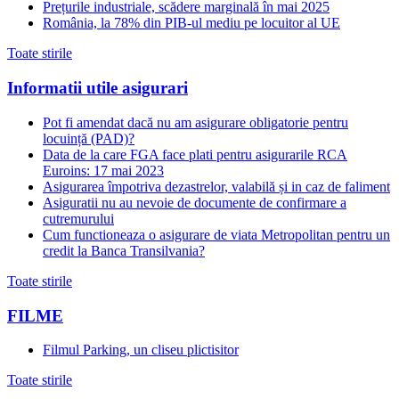
Prețurile industriale, scădere marginală în mai 2025
România, la 78% din PIB-ul mediu pe locuitor al UE
Toate stirile
Informatii utile asigurari
Pot fi amendat dacă nu am asigurare obligatorie pentru
locuință (PAD)?
Data de la care FGA face plati pentru asigurarile RCA
Euroins: 17 mai 2023
Asigurarea împotriva dezastrelor, valabilă și in caz de faliment
Asiguratii nu au nevoie de documente de confirmare a
cutremurului
Cum functioneaza o asigurare de viata Metropolitan pentru un
credit la Banca Transilvania?
Toate stirile
FILME
Filmul Parking, un cliseu plictisitor
Toate stirile