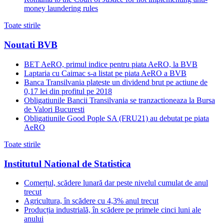
money laundering rules
Toate stirile
Noutati BVB
BET AeRO, primul indice pentru piata AeRO, la BVB
Laptaria cu Caimac s-a listat pe piata AeRO a BVB
Banca Transilvania plateste un dividend brut pe actiune de
0,17 lei din profitul pe 2018
Obligatiunile Bancii Transilvania se tranzactioneaza la Bursa
de Valori Bucuresti
Obligatiunile Good Pople SA (FRU21) au debutat pe piata
AeRO
Toate stirile
Institutul National de Statistica
Comerțul, scădere lunară dar peste nivelul cumulat de anul
trecut
Agricultura, în scădere cu 4,3% anul trecut
Producția industrială, în scădere pe primele cinci luni ale
anului