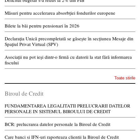
Deficitul bugetar s-a redus la 2% din PIB
Măsuri pentru accelerarea absorbției fondurilor europene
Bilete la băi pentru pensionari în 2026
Declarația Unică precompletată se găsește în secțiunea Mesaje din
Spațiul Privat Virtual (SPV)
Asociații nu pot ieși dintr-o firmă cu datorii la stat fără informarea
fiscului
Toate stirile
Biroul de Credit
FUNDAMENTAREA LEGALITATII PRELUCRARII DATELOR
PERSONALE IN SISTEMUL BIROULUI DE CREDIT
BCR: prelucrarea datelor personale la Biroul de Credit
Care banci si IFN-uri raporteaza clientii la Biroul de Credit