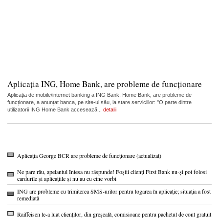
Aplicația ING, Home Bank, are probleme de funcționare
Aplicația de mobile/internet banking a ING Bank, Home Bank, are probleme de
funcționare, a anunțat banca, pe site-ul său, la stare serviciilor: "O parte dintre
utilizatorii ING Home Bank accesează...
detalii
Aplicația George BCR are probleme de funcționare (actualizat)
Ne pare rău, apelantul Intesa nu răspunde! Foștii clienți First Bank nu-și pot folosi
cardurile și aplicațiile și nu au cu cine vorbi
ING are probleme cu trimiterea SMS-urilor pentru logarea în aplicație; situația a fost
remediată
Raiffeisen le-a luat clienților, din greșeală, comisioane pentru pachetul de cont gratuit