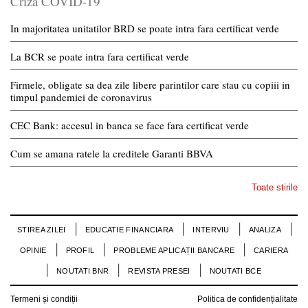
Criza COVID-19
In majoritatea unitatilor BRD se poate intra fara certificat verde
La BCR se poate intra fara certificat verde
Firmele, obligate sa dea zile libere parintilor care stau cu copiii in
timpul pandemiei de coronavirus
CEC Bank: accesul in banca se face fara certificat verde
Cum se amana ratele la creditele Garanti BBVA
Toate stirile
STIREA ZILEI
EDUCATIE FINANCIARA
INTERVIU
ANALIZA
OPINIE
PROFIL
PROBLEME APLICAȚII BANCARE
CARIERA
NOUTATI BNR
REVISTA PRESEI
NOUTATI BCE
Termeni și condiții
Politica de confidențialitate