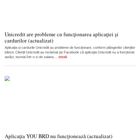
Unicredit are probleme cu funcționarea aplicației și
cardurilor (actualizat)
Aplicația și cardurile Unicredit au probleme de funcționare, conform plângerilor clienților
băncii. Clienții Unicredit au reclamat pe Facebook că aplicația Unicredit nu a funcționat
astăzi, tocmai într-o zi de salariu....
detalii
Aplicația YOU BRD nu funcționează (actualizat)