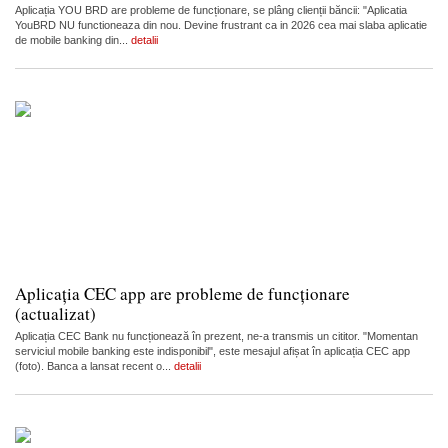
Aplicația YOU BRD are probleme de funcționare, se plâng clienții băncii: "Aplicatia
YouBRD NU functioneaza din nou. Devine frustrant ca in 2026 cea mai slaba aplicatie
de mobile banking din...
detalii
Aplicația CEC app are probleme de funcționare
(actualizat)
Aplicația CEC Bank nu funcționează în prezent, ne-a transmis un cititor. "Momentan
serviciul mobile banking este indisponibil", este mesajul afișat în aplicația CEC app
(foto). Banca a lansat recent o...
detalii