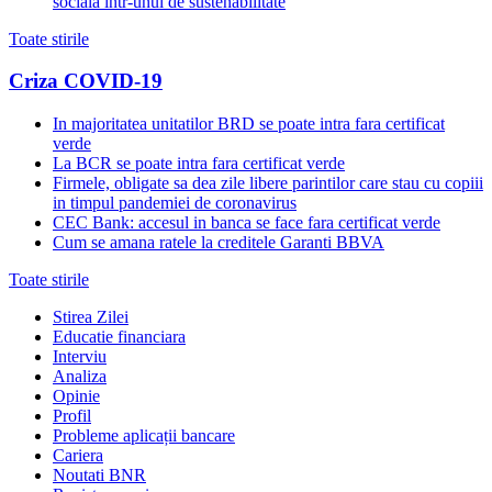
sociala intr-unul de sustenabilitate
Toate stirile
Criza COVID-19
In majoritatea unitatilor BRD se poate intra fara certificat
verde
La BCR se poate intra fara certificat verde
Firmele, obligate sa dea zile libere parintilor care stau cu copiii
in timpul pandemiei de coronavirus
CEC Bank: accesul in banca se face fara certificat verde
Cum se amana ratele la creditele Garanti BBVA
Toate stirile
Stirea Zilei
Educatie financiara
Interviu
Analiza
Opinie
Profil
Probleme aplicații bancare
Cariera
Noutati BNR