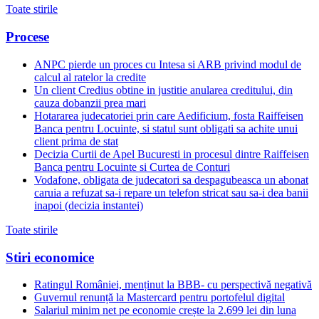
Toate stirile
Procese
ANPC pierde un proces cu Intesa si ARB privind modul de
calcul al ratelor la credite
Un client Credius obtine in justitie anularea creditului, din
cauza dobanzii prea mari
Hotararea judecatoriei prin care Aedificium, fosta Raiffeisen
Banca pentru Locuinte, si statul sunt obligati sa achite unui
client prima de stat
Decizia Curtii de Apel Bucuresti in procesul dintre Raiffeisen
Banca pentru Locuinte si Curtea de Conturi
Vodafone, obligata de judecatori sa despagubeasca un abonat
caruia a refuzat sa-i repare un telefon stricat sau sa-i dea banii
inapoi (decizia instantei)
Toate stirile
Stiri economice
Ratingul României, menținut la BBB- cu perspectivă negativă
Guvernul renunță la Mastercard pentru portofelul digital
Salariul minim net pe economie crește la 2.699 lei din luna