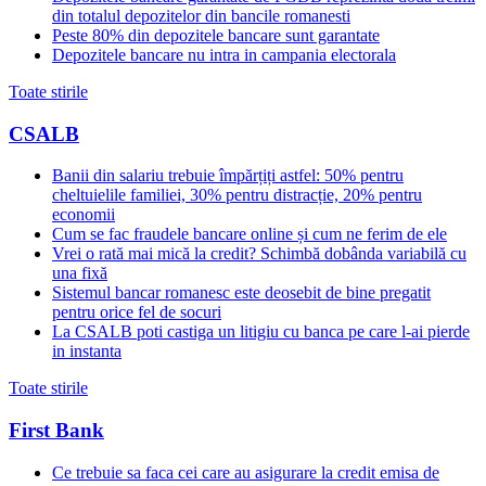
din totalul depozitelor din bancile romanesti
Peste 80% din depozitele bancare sunt garantate
Depozitele bancare nu intra in campania electorala
Toate stirile
CSALB
Banii din salariu trebuie împărțiți astfel: 50% pentru
cheltuielile familiei, 30% pentru distracție, 20% pentru
economii
Cum se fac fraudele bancare online și cum ne ferim de ele
Vrei o rată mai mică la credit? Schimbă dobânda variabilă cu
una fixă
Sistemul bancar romanesc este deosebit de bine pregatit
pentru orice fel de socuri
La CSALB poti castiga un litigiu cu banca pe care l-ai pierde
in instanta
Toate stirile
First Bank
Ce trebuie sa faca cei care au asigurare la credit emisa de