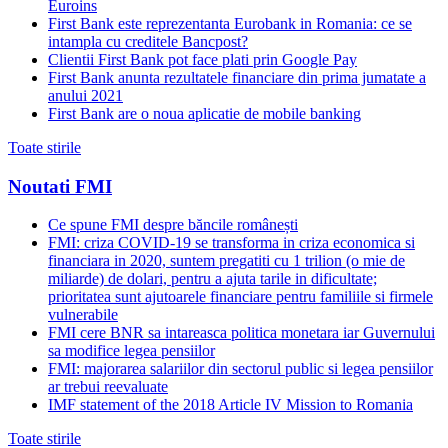
Euroins
First Bank este reprezentanta Eurobank in Romania: ce se
intampla cu creditele Bancpost?
Clientii First Bank pot face plati prin Google Pay
First Bank anunta rezultatele financiare din prima jumatate a
anului 2021
First Bank are o noua aplicatie de mobile banking
Toate stirile
Noutati FMI
Ce spune FMI despre băncile românești
FMI: criza COVID-19 se transforma in criza economica si
financiara in 2020, suntem pregatiti cu 1 trilion (o mie de
miliarde) de dolari, pentru a ajuta tarile in dificultate;
prioritatea sunt ajutoarele financiare pentru familiile si firmele
vulnerabile
FMI cere BNR sa intareasca politica monetara iar Guvernului
sa modifice legea pensiilor
FMI: majorarea salariilor din sectorul public si legea pensiilor
ar trebui reevaluate
IMF statement of the 2018 Article IV Mission to Romania
Toate stirile