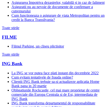
Asigurarea împotriva dezastrelor, valabilă și in caz de faliment
Asiguratii nu au nevoie de documente de confirmare a
cutremurului
Cum functioneaza o asigurare de viata Metropolitan pentru un
credit la Banca Transilvania?
Toate stirile
FILME
Filmul Parking, un cliseu plictisitor
Toate stirile
ING Bank
La ING se vor putea face plati instant din decembrie 2022
Cum evitam tentativele de frauda online?
Clientii ING Bank trebuie sa-si actualizeze aplicatia Home
Bank pana in 20 martie
Obligatiunile Rockcastle, cel mai mare proprietar de centre
comerciale din Europa Centrala si de Est, intermediata de
ING Bank
ING Bank transforma departamentul de responsabilitate