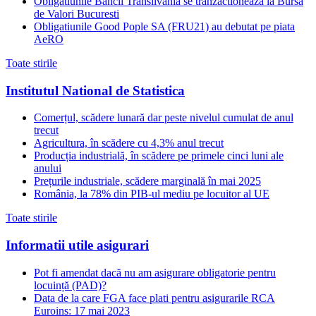
Obligatiunile Bancii Transilvania se tranzactioneaza la Bursa
de Valori Bucuresti
Obligatiunile Good Pople SA (FRU21) au debutat pe piata
AeRO
Toate stirile
Institutul National de Statistica
Comerțul, scădere lunară dar peste nivelul cumulat de anul
trecut
Agricultura, în scădere cu 4,3% anul trecut
Producția industrială, în scădere pe primele cinci luni ale
anului
Prețurile industriale, scădere marginală în mai 2025
România, la 78% din PIB-ul mediu pe locuitor al UE
Toate stirile
Informatii utile asigurari
Pot fi amendat dacă nu am asigurare obligatorie pentru
locuință (PAD)?
Data de la care FGA face plati pentru asigurarile RCA
Euroins: 17 mai 2023