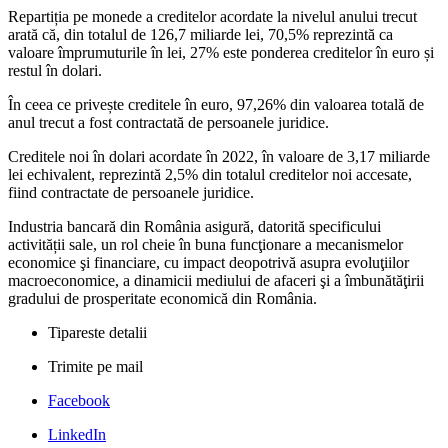
Repartiția pe monede a creditelor acordate la nivelul anului trecut
arată că, din totalul de 126,7 miliarde lei, 70,5% reprezintă ca
valoare împrumuturile în lei, 27% este ponderea creditelor în euro și
restul în dolari.
În ceea ce privește creditele în euro, 97,26% din valoarea totală de
anul trecut a fost contractată de persoanele juridice.
Creditele noi în dolari acordate în 2022, în valoare de 3,17 miliarde
lei echivalent, reprezintă 2,5% din totalul creditelor noi accesate,
fiind contractate de persoanele juridice.
Industria bancară din România asigură, datorită specificului
activității sale, un rol cheie în buna funcţionare a mecanismelor
economice şi financiare, cu impact deopotrivă asupra evoluţiilor
macroeconomice, a dinamicii mediului de afaceri şi a îmbunătăţirii
gradului de prosperitate economică din România.
Tipareste detalii
Trimite pe mail
Facebook
LinkedIn