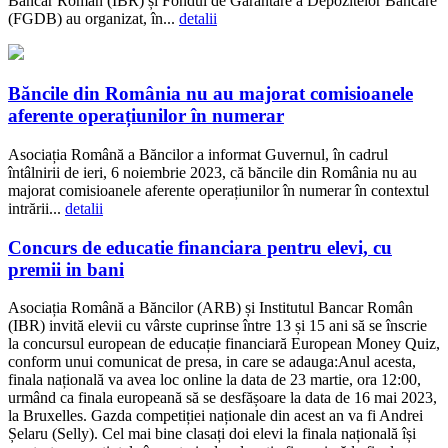
Bancar Român (IBR) și Fondul de Garantare a Depozitelor Bancare
(FGDB) au organizat, în...
detalii
Băncile din România nu au majorat comisioanele
aferente operațiunilor în numerar
Asociația Română a Băncilor a informat Guvernul, în cadrul
întâlnirii de ieri, 6 noiembrie 2023, că băncile din România nu au
majorat comisioanele aferente operațiunilor în numerar în contextul
intrării...
detalii
Concurs de educatie financiara pentru elevi, cu
premii in bani
Asociația Română a Băncilor (ARB) și Institutul Bancar Român
(IBR) invită elevii cu vârste cuprinse între 13 și 15 ani să se înscrie
la concursul european de educație financiară European Money Quiz,
conform unui comunicat de presa, in care se adauga:Anul acesta,
finala națională va avea loc online la data de 23 martie, ora 12:00,
urmând ca finala europeană să se desfășoare la data de 16 mai 2023,
la Bruxelles. Gazda competiției naționale din acest an va fi Andrei
Șelaru (Selly). Cel mai bine clasați doi elevi la finala națională își