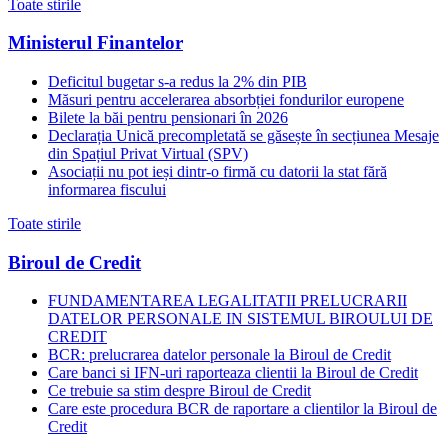
Toate stirile
Ministerul Finantelor
Deficitul bugetar s-a redus la 2% din PIB
Măsuri pentru accelerarea absorbției fondurilor europene
Bilete la băi pentru pensionari în 2026
Declarația Unică precompletată se găsește în secțiunea Mesaje
din Spațiul Privat Virtual (SPV)
Asociații nu pot ieși dintr-o firmă cu datorii la stat fără
informarea fiscului
Toate stirile
Biroul de Credit
FUNDAMENTAREA LEGALITATII PRELUCRARII
DATELOR PERSONALE IN SISTEMUL BIROULUI DE
CREDIT
BCR: prelucrarea datelor personale la Biroul de Credit
Care banci si IFN-uri raporteaza clientii la Biroul de Credit
Ce trebuie sa stim despre Biroul de Credit
Care este procedura BCR de raportare a clientilor la Biroul de
Credit