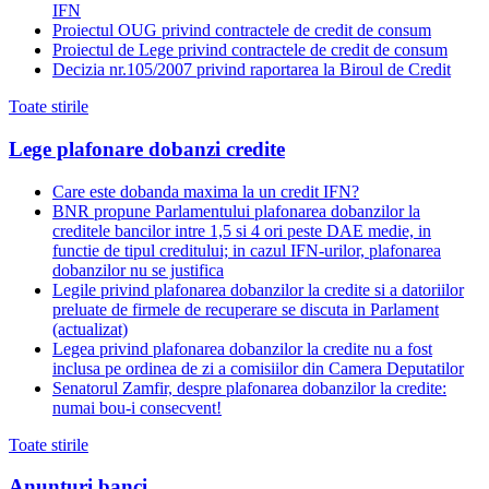
IFN
Proiectul OUG privind contractele de credit de consum
Proiectul de Lege privind contractele de credit de consum
Decizia nr.105/2007 privind raportarea la Biroul de Credit
Toate stirile
Lege plafonare dobanzi credite
Care este dobanda maxima la un credit IFN?
BNR propune Parlamentului plafonarea dobanzilor la
creditele bancilor intre 1,5 si 4 ori peste DAE medie, in
functie de tipul creditului; in cazul IFN-urilor, plafonarea
dobanzilor nu se justifica
Legile privind plafonarea dobanzilor la credite si a datoriilor
preluate de firmele de recuperare se discuta in Parlament
(actualizat)
Legea privind plafonarea dobanzilor la credite nu a fost
inclusa pe ordinea de zi a comisiilor din Camera Deputatilor
Senatorul Zamfir, despre plafonarea dobanzilor la credite:
numai bou-i consecvent!
Toate stirile
Anunturi banci