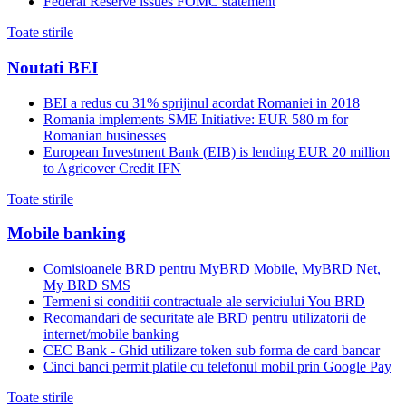
Federal Reserve issues FOMC statement
Toate stirile
Noutati BEI
BEI a redus cu 31% sprijinul acordat Romaniei in 2018
Romania implements SME Initiative: EUR 580 m for
Romanian businesses
European Investment Bank (EIB) is lending EUR 20 million
to Agricover Credit IFN
Toate stirile
Mobile banking
Comisioanele BRD pentru MyBRD Mobile, MyBRD Net,
My BRD SMS
Termeni si conditii contractuale ale serviciului You BRD
Recomandari de securitate ale BRD pentru utilizatorii de
internet/mobile banking
CEC Bank - Ghid utilizare token sub forma de card bancar
Cinci banci permit platile cu telefonul mobil prin Google Pay
Toate stirile