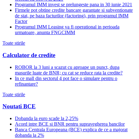
Programul IMM invest se prelungeste pana in 30 iunie 2021
Firmele pot obtine credite bancare garantate si subventionate
de stat, pe baza facturilor (factoring), prin programul IMM
Factor
Programul IMM Leasing va fi operational in perioada
urmatoare, anunta FNGCIMM
Toate stirile
Calculator de credite
ROBOR la 3 luni a scazut cu aproape un punct, dupa
masurile luate de BNR; cu cat se reduce rata la credite?
In ce mall din sectorul 4 pot face o simulare pentru o
refinantare?
Toate stirile
Noutati BCE
Dobanda la euro scade la 2,25%
Acord intre BCE si BNR pentru supravegherea bancilor
Banca Centrala Europeana (BCE) explica de ce a majorat
dobanda la 2%