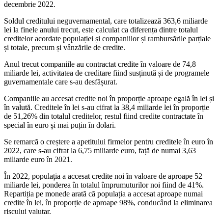
decembrie 2022.
Soldul creditului neguvernamental, care totalizează 363,6 miliarde
lei la finele anului trecut, este calculat ca diferența dintre totalul
creditelor acordate populației și companiilor și rambursările parțiale
și totale, precum și vânzările de credite.
Anul trecut companiile au contractat credite în valoare de 74,8
miliarde lei, activitatea de creditare fiind susținută și de programele
guvernamentale care s-au desfășurat.
Companiile au accesat credite noi în proporție aproape egală în lei și
în valută. Creditele în lei s-au cifrat la 38,4 miliarde lei în proporție
de 51,26% din totalul creditelor, restul fiind credite contractate în
special în euro și mai puțin în dolari.
Se remarcă o creștere a apetitului firmelor pentru creditele în euro în
2022, care s-au cifrat la 6,75 miliarde euro, față de numai 3,63
miliarde euro în 2021.
În 2022, populația a accesat credite noi în valoare de aproape 52
miliarde lei, ponderea în totalul împrumuturilor noi fiind de 41%.
Repartiția pe monede arată că populația a accesat aproape numai
credite în lei, în proporție de aproape 98%, conducând la eliminarea
riscului valutar.