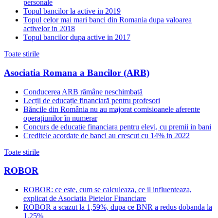
personale
Topul bancilor la active in 2019
Topul celor mai mari banci din Romania dupa valoarea
activelor in 2018
Topul bancilor dupa active in 2017
Toate stirile
Asociatia Romana a Bancilor (ARB)
Conducerea ARB rămâne neschimbată
Lecții de educație financiară pentru profesori
Băncile din România nu au majorat comisioanele aferente
operațiunilor în numerar
Concurs de educatie financiara pentru elevi, cu premii in bani
Creditele acordate de banci au crescut cu 14% in 2022
Toate stirile
ROBOR
ROBOR: ce este, cum se calculeaza, ce il influenteaza,
explicat de Asociatia Pietelor Financiare
ROBOR a scazut la 1,59%, dupa ce BNR a redus dobanda la
1,25%