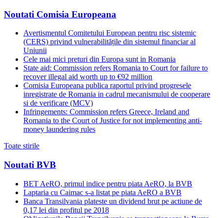
Noutati Comisia Europeana
Avertismentul Comitetului European pentru risc sistemic
(CERS) privind vulnerabilitățile din sistemul financiar al
Uniunii
Cele mai mici preturi din Europa sunt in Romania
State aid: Commission refers Romania to Court for failure to
recover illegal aid worth up to €92 million
Comisia Europeana publica raportul privind progresele
inregistrate de Romania in cadrul mecanismului de cooperare
si de verificare (MCV)
Infringements: Commission refers Greece, Ireland and
Romania to the Court of Justice for not implementing anti-
money laundering rules
Toate stirile
Noutati BVB
BET AeRO, primul indice pentru piata AeRO, la BVB
Laptaria cu Caimac s-a listat pe piata AeRO a BVB
Banca Transilvania plateste un dividend brut pe actiune de
0,17 lei din profitul pe 2018