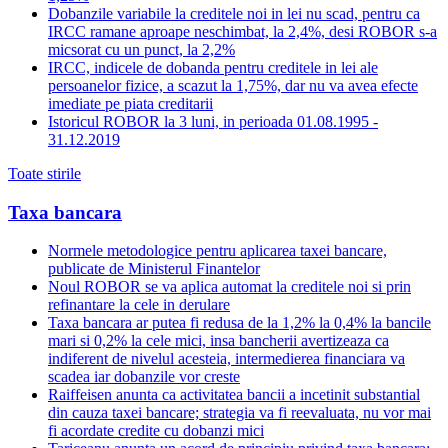
Dobanzile variabile la creditele noi in lei nu scad, pentru ca
IRCC ramane aproape neschimbat, la 2,4%, desi ROBOR s-a
micsorat cu un punct, la 2,2%
IRCC, indicele de dobanda pentru creditele in lei ale
persoanelor fizice, a scazut la 1,75%, dar nu va avea efecte
imediate pe piata creditarii
Istoricul ROBOR la 3 luni, in perioada 01.08.1995 -
31.12.2019
Toate stirile
Taxa bancara
Normele metodologice pentru aplicarea taxei bancare,
publicate de Ministerul Finantelor
Noul ROBOR se va aplica automat la creditele noi si prin
refinantare la cele in derulare
Taxa bancara ar putea fi redusa de la 1,2% la 0,4% la bancile
mari si 0,2% la cele mici, insa bancherii avertizeaza ca
indiferent de nivelul acesteia, intermedierea financiara va
scadea iar dobanzile vor creste
Raiffeisen anunta ca activitatea bancii a incetinit substantial
din cauza taxei bancare; strategia va fi reevaluata, nu vor mai
fi acordate credite cu dobanzi mici