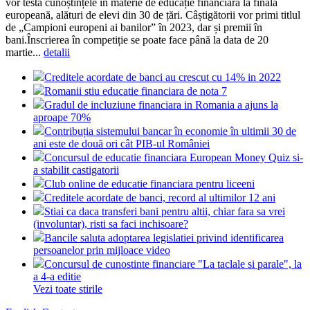
vor testa cunoștințele în materie de educație financiară la finala
europeană, alături de elevi din 30 de țări. Câștigătorii vor primi titlul
de „Campioni europeni ai banilor” în 2023, dar și premii în
bani.Înscrierea în competiție se poate face până la data de 20
martie...
detalii
Creditele acordate de banci au crescut cu 14% in 2022
Romanii stiu educatie financiara de nota 7
Gradul de incluziune financiara in Romania a ajuns la
aproape 70%
Contribuția sistemului bancar în economie în ultimii 30 de
ani este de două ori cât PIB-ul României
Concursul de educatie financiara European Money Quiz si-
a stabilit castigatorii
Club online de educatie financiara pentru liceeni
Creditele acordate de banci, record al ultimilor 12 ani
Stiai ca daca transferi bani pentru altii, chiar fara sa vrei
(involuntar), risti sa faci inchisoare?
Bancile saluta adoptarea legislatiei privind identificarea
persoanelor prin mijloace video
Concursul de cunostinte financiare "La taclale si parale", la
a 4-a editie
Vezi toate stirile