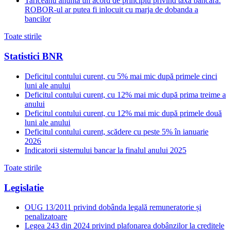
Tariceanu anunta un acord de principiu privind taxa bancara:
ROBOR-ul ar putea fi inlocuit cu marja de dobanda a
bancilor
Toate stirile
Statistici BNR
Deficitul contului curent, cu 5% mai mic după primele cinci
luni ale anului
Deficitul contului curent, cu 12% mai mic după prima treime a
anului
Deficitul contului curent, cu 12% mai mic după primele două
luni ale anului
Deficitul contului curent, scădere cu peste 5% în ianuarie
2026
Indicatorii sistemului bancar la finalul anului 2025
Toate stirile
Legislatie
OUG 13/2011 privind dobânda legală remuneratorie și
penalizatoare
Legea 243 din 2024 privind plafonarea dobânzilor la creditele