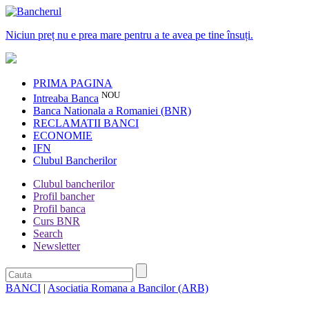
Niciun preț nu e prea mare pentru a te avea pe tine însuți.
PRIMA PAGINA
NOU
Intreaba Banca
Banca Nationala a Romaniei (BNR)
RECLAMATII BANCI
ECONOMIE
IFN
Clubul Bancherilor
Clubul bancherilor
Profil bancher
Profil banca
Curs BNR
Search
Newsletter
BANCI
|
Asociatia Romana a Bancilor (ARB)