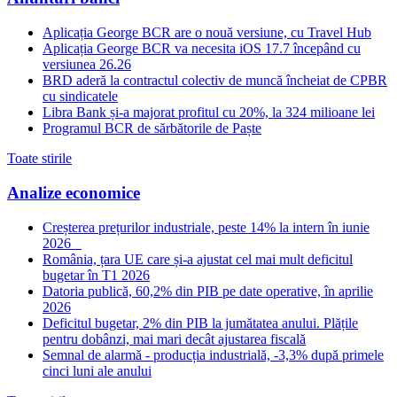
Aplicația George BCR are o nouă versiune, cu Travel Hub
Aplicația George BCR va necesita iOS 17.7 începând cu
versiunea 26.26
BRD aderă la contractul colectiv de muncă încheiat de CPBR
cu sindicatele
Libra Bank și-a majorat profitul cu 20%, la 324 milioane lei
Programul BCR de sărbătorile de Paște
Toate stirile
Analize economice
Creșterea prețurilor industriale, peste 14% la intern în iunie
2026
România, țara UE care și-a ajustat cel mai mult deficitul
bugetar în T1 2026
Datoria publică, 60,2% din PIB pe date operative, în aprilie
2026
Deficitul bugetar, 2% din PIB la jumătatea anului. Plățile
pentru dobânzi, mai mari decât ajustarea fiscală
Semnal de alarmă - producția industrială, -3,3% după primele
cinci luni ale anului