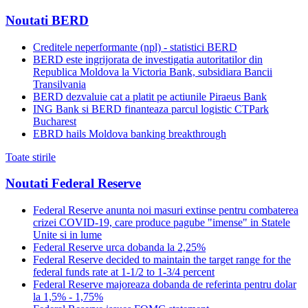
Noutati BERD
Creditele neperformante (npl) - statistici BERD
BERD este ingrijorata de investigatia autoritatilor din
Republica Moldova la Victoria Bank, subsidiara Bancii
Transilvania
BERD dezvaluie cat a platit pe actiunile Piraeus Bank
ING Bank si BERD finanteaza parcul logistic CTPark
Bucharest
EBRD hails Moldova banking breakthrough
Toate stirile
Noutati Federal Reserve
Federal Reserve anunta noi masuri extinse pentru combaterea
crizei COVID-19, care produce pagube "imense" in Statele
Unite si in lume
Federal Reserve urca dobanda la 2,25%
Federal Reserve decided to maintain the target range for the
federal funds rate at 1-1/2 to 1-3/4 percent
Federal Reserve majoreaza dobanda de referinta pentru dolar
la 1,5% - 1,75%