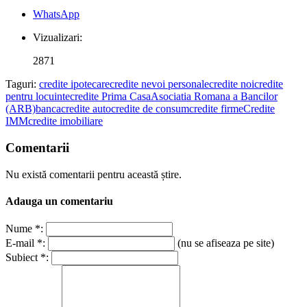
WhatsApp
Vizualizari:
2871
Taguri:
credite ipotecare
credite nevoi personale
credite noi
credite
pentru locuinte
credite Prima Casa
Asociatia Romana a Bancilor
(ARB)
banca
credite auto
credite de consum
credite firme
Credite
IMM
credite imobiliare
Comentarii
Nu există comentarii pentru această știre.
Adauga un comentariu
Nume *:
E-mail *:
(nu se afiseaza pe site)
Subiect *: