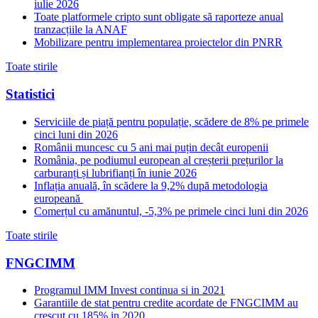
iulie 2026
Toate platformele cripto sunt obligate să raporteze anual
tranzacțiile la ANAF
Mobilizare pentru implementarea proiectelor din PNRR
Toate stirile
Statistici
Serviciile de piață pentru populație, scădere de 8% pe primele
cinci luni din 2026
Românii muncesc cu 5 ani mai puțin decât europenii
România, pe podiumul european al creșterii prețurilor la
carburanți și lubrifianți în iunie 2026
Inflația anuală, în scădere la 9,2% după metodologia
europeană
Comerțul cu amănuntul, -5,3% pe primele cinci luni din 2026
Toate stirile
FNGCIMM
Programul IMM Invest continua si in 2021
Garantiile de stat pentru credite acordate de FNGCIMM au
crescut cu 185% in 2020