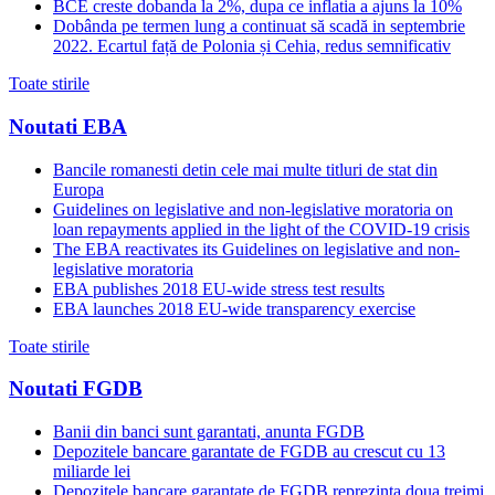
BCE creste dobanda la 2%, dupa ce inflatia a ajuns la 10%
Dobânda pe termen lung a continuat să scadă in septembrie
2022. Ecartul față de Polonia și Cehia, redus semnificativ
Toate stirile
Noutati EBA
Bancile romanesti detin cele mai multe titluri de stat din
Europa
Guidelines on legislative and non-legislative moratoria on
loan repayments applied in the light of the COVID-19 crisis
The EBA reactivates its Guidelines on legislative and non-
legislative moratoria
EBA publishes 2018 EU-wide stress test results
EBA launches 2018 EU-wide transparency exercise
Toate stirile
Noutati FGDB
Banii din banci sunt garantati, anunta FGDB
Depozitele bancare garantate de FGDB au crescut cu 13
miliarde lei
Depozitele bancare garantate de FGDB reprezinta doua treimi