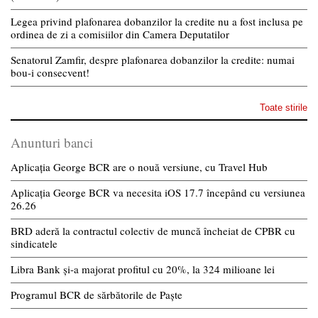
Legea privind plafonarea dobanzilor la credite nu a fost inclusa pe
ordinea de zi a comisiilor din Camera Deputatilor
Senatorul Zamfir, despre plafonarea dobanzilor la credite: numai
bou-i consecvent!
Toate stirile
Anunturi banci
Aplicația George BCR are o nouă versiune, cu Travel Hub
Aplicația George BCR va necesita iOS 17.7 începând cu versiunea
26.26
BRD aderă la contractul colectiv de muncă încheiat de CPBR cu
sindicatele
Libra Bank și-a majorat profitul cu 20%, la 324 milioane lei
Programul BCR de sărbătorile de Paște