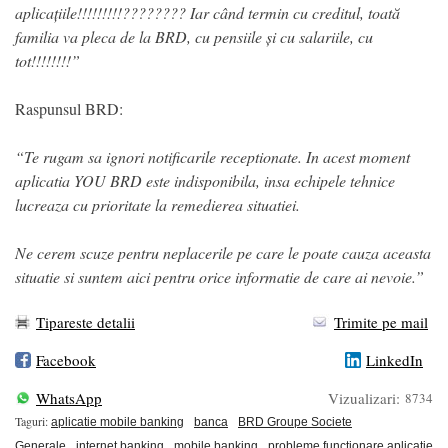
aplicațiile!!!!!!!!!???????? Iar când termin cu creditul, toată
familia va pleca de la BRD, cu pensiile și cu salariile, cu
tot!!!!!!!!”
Raspunsul BRD:
“Te rugam sa ignori notificarile receptionate. In acest moment
aplicatia YOU BRD este indisponibila, insa echipele tehnice
lucreaza cu prioritate la remedierea situatiei.
Ne cerem scuze pentru neplacerile pe care le poate cauza aceasta
situatie si suntem aici pentru orice informatie de care ai nevoie.”
Tipareste detalii
Trimite pe mail
Facebook
LinkedIn
WhatsApp
Vizualizari:
8734
Taguri:
aplicatie mobile banking
banca
BRD Groupe Societe
Generale
internet banking
mobile banking
probleme functionare aplicatie