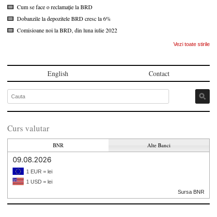
Cum se face o reclamație la BRD
Dobanzile la depozitele BRD cresc la 6%
Comisioane noi la BRD, din luna iulie 2022
Vezi toate stirile
English
Contact
Curs valutar
BNR
Alte Banci
09.08.2026
1 EUR = lei
1 USD = lei
Sursa BNR