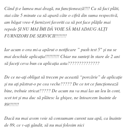
Când ți-e lumea mai dragă, nu funcționează!!!! Ca să faci plăti,
stai câte 5 minute ca să apară câte o cifră din suma respectivă,
am băgat vreo 4 furnizori favoriti ca să pot face plățile mai
repede ȘI NU MAI ÎMI DĂ VOIE SĂ MAI ADAUG ALȚI
FURNIZORI DE SERVICII!!!!!!!!
Iar acum o ora mi-a apărut o notificare ” push test 5″ și nu se
mai deschide aplicația!!!!!!!!!! Chiar nu sunteți în stare de 2 ani
să faceți ceva bun cu aplicația asta??????????????
De ce ne-ați obligat să trecem pe această “porcărie” de aplicație
și nu ați păstrat-o pe cea veche????? De ce tot ce funcționează
bine, trebuie stricat????? De acum nu va mai las un leu în cont,
scot tot și ma duc să plătesc la ghișee, ne întoarcem înainte de
89!!!!!!!
Dacă nu mai avem voie să consumam curent sau apă, ca înainte
de 89, ce v-ați gândit, să nu mai folosim nici