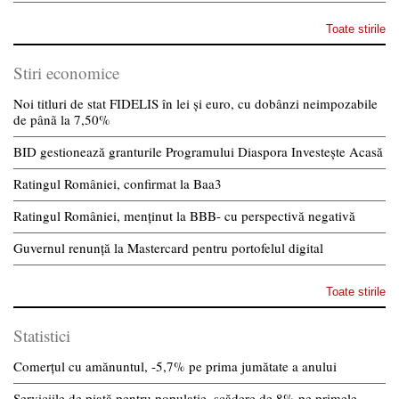
Toate stirile
Stiri economice
Noi titluri de stat FIDELIS în lei și euro, cu dobânzi neimpozabile
de pânã la 7,50%
BID gestionează granturile Programului Diaspora Investește Acasă
Ratingul României, confirmat la Baa3
Ratingul României, menținut la BBB- cu perspectivă negativă
Guvernul renunță la Mastercard pentru portofelul digital
Toate stirile
Statistici
Comerțul cu amănuntul, -5,7% pe prima jumătate a anului
Serviciile de piață pentru populație, scădere de 8% pe primele