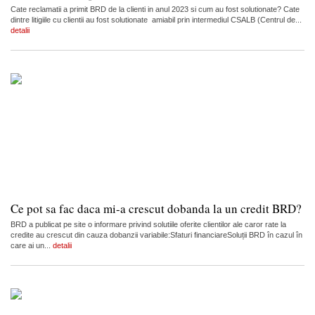
Cate reclamatii a primit BRD de la clienti in anul 2023 si cum au fost solutionate? Cate
dintre litigiile cu clientii au fost solutionate amiabil prin intermediul CSALB (Centrul de...
detalii
Ce pot sa fac daca mi-a crescut dobanda la un credit BRD?
BRD a publicat pe site o informare privind solutiile oferite clientilor ale caror rate la
credite au crescut din cauza dobanzii variabile:Sfaturi financiareSoluții BRD în cazul în
care ai un...
detalii