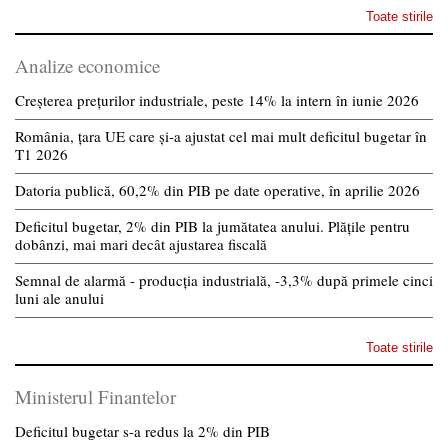
Toate stirile
Analize economice
Creșterea prețurilor industriale, peste 14% la intern în iunie 2026
România, țara UE care și-a ajustat cel mai mult deficitul bugetar în
T1 2026
Datoria publică, 60,2% din PIB pe date operative, în aprilie 2026
Deficitul bugetar, 2% din PIB la jumătatea anului. Plățile pentru
dobânzi, mai mari decât ajustarea fiscală
Semnal de alarmă - producția industrială, -3,3% după primele cinci
luni ale anului
Toate stirile
Ministerul Finantelor
Deficitul bugetar s-a redus la 2% din PIB