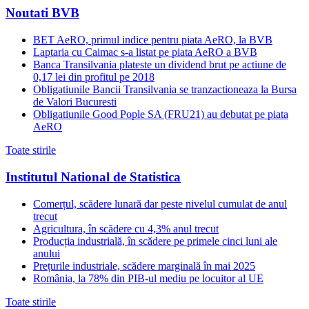
Noutati BVB
BET AeRO, primul indice pentru piata AeRO, la BVB
Laptaria cu Caimac s-a listat pe piata AeRO a BVB
Banca Transilvania plateste un dividend brut pe actiune de
0,17 lei din profitul pe 2018
Obligatiunile Bancii Transilvania se tranzactioneaza la Bursa
de Valori Bucuresti
Obligatiunile Good Pople SA (FRU21) au debutat pe piata
AeRO
Toate stirile
Institutul National de Statistica
Comerțul, scădere lunară dar peste nivelul cumulat de anul
trecut
Agricultura, în scădere cu 4,3% anul trecut
Producția industrială, în scădere pe primele cinci luni ale
anului
Prețurile industriale, scădere marginală în mai 2025
România, la 78% din PIB-ul mediu pe locuitor al UE
Toate stirile