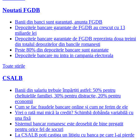
Noutati FGDB
Banii din banci sunt garantati, anunta FGDB
Depozitele bancare garantate de FGDB au crescut cu 13
miliarde lei
Depozitele bancare garantate de FGDB reprezinta doua treimi
din totalul depozitelor din bancile romanesti
Peste 80% din depozitele bancare sunt garantate
Depozitele bancare nu intra in campania electorala
Toate stirile
CSALB
Banii din salariu trebuie împărțiți astfel: 50% pentru
cheltuielile familiei, 30% pentru distracție, 20% pentru
economii
Cum se fac fraudele bancare online și cum ne ferim de ele
Vrei o rată mai mică la credit? Schimbă dobânda variabilă cu
una fixă
Sistemul bancar romanesc este deosebit de bine pregatit
pentru orice fel de socuri
La CSALB poti castiga un litigiu cu banca pe care l-ai pierde