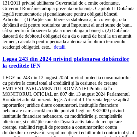
131/2011 privind abilitarea Guvernului de a emite ordonanțe,
Guvernul României adoptă prezenta ordonanță. Capitolul I Dobânda
legală remuneratorie și penalizatoare pentru obligații bănești
Articolul 1 (1) Părțile sunt libere să stabilească, în convenții, rata
dobânzii atât pentru restituirea unui împrumut al unei sume de bani,
cât și pentru întârzierea la plata unei obligații bănești. (2) Dobânda
datorată de debitorul obligației de a da o sumă de bani la un anumit
termen, calculată pentru perioada anterioară împlinirii termenului
scadenței obligației, este...
detalii
Legea 243 din 2024 privind plafonarea dobânzilor
la creditele IFN
LEGE nr. 243 din 12 august 2024 privind protecția consumatorilor
cu privire la costul total al creditării și la cesiunea de creanțe
EMITENT PARLAMENTUL ROMÂNIEI Publicată în
MONITORUL OFICIAL nr. 807 din 13 august 2024 Parlamentul
României adoptă prezenta lege. Articolul 1 Prezenta lege se aplică
raporturilor juridice dintre consumatori, instituțiile financiare
nebancare care acordă credite potrivit Legii nr. 93/2009 privind
instituțiile financiare nebancare, cu modificările și completările
ulterioare, și entitățile care desfășoară activitatea de recuperare
creanțe, stabilind reguli de protecție a consumatorilor contra
dobânzilor excesive în scopul menținerii echilibrului contractual și al