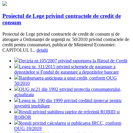
Proiectul de Lege privind contractele de credit de
consum
Proiectul de Lege privind contractele de credit de consum și de
abrogare a Ordonanței de urgență nr. 50/2010 privind contractele de
credit pentru consumatori, publicat de Ministerul Economiei:
CAPITOLUL I...
detalii
Decizia nr.105/2007 privind raportarea la Biroul de Credit
Legea nr. 311/2015 privind schemele de garantare a
depozitelor şi Fondul de garantare a depozitelor bancare
Rambursarea anticipata a unui credit, conform OUG
50/2010
OUG nr.21 din 1992 privind protectia consumatorului,
actualizata
Legea nr. 190 din 1999 privind creditul ipotecar pentru
investiții imobiliare
Reguli privind stabilirea ratelor de referinţă ROBID şi
ROBOR
Reguli privind calcularea si publicarea IRCC, conform
OUG 19/2019