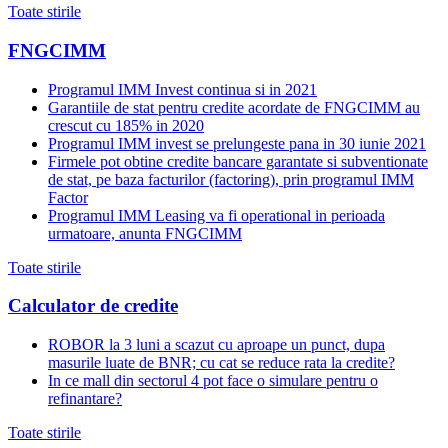
Toate stirile
FNGCIMM
Programul IMM Invest continua si in 2021
Garantiile de stat pentru credite acordate de FNGCIMM au
crescut cu 185% in 2020
Programul IMM invest se prelungeste pana in 30 iunie 2021
Firmele pot obtine credite bancare garantate si subventionate
de stat, pe baza facturilor (factoring), prin programul IMM
Factor
Programul IMM Leasing va fi operational in perioada
urmatoare, anunta FNGCIMM
Toate stirile
Calculator de credite
ROBOR la 3 luni a scazut cu aproape un punct, dupa
masurile luate de BNR; cu cat se reduce rata la credite?
In ce mall din sectorul 4 pot face o simulare pentru o
refinantare?
Toate stirile