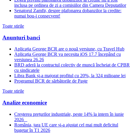
inclusa pe ordinea de zi a comisiilor din Camera Deputatilor
Senatorul Zamfir, despre plafonarea dobanzilor la credite:
numai bou-i consecvent!
Toate stirile
Anunturi banci
Aplicația George BCR are o nouă versiune, cu Travel Hub
Aplicația George BCR va necesita iOS 17.7 începând cu
versiunea 26.26
BRD aderă la contractul colectiv de muncă încheiat de CPBR
cu sindicatele
Libra Bank și-a majorat profitul cu 20%, la 324 milioane lei
Programul BCR de sărbătorile de Paște
Toate stirile
Analize economice
Creșterea prețurilor industriale, peste 14% la intern în iunie
2026
România, țara UE care și-a ajustat cel mai mult deficitul
bugetar în T1 2026