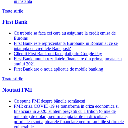
in instanta
Toate stirile
First Bank
Ce trebuie sa faca cei care au asigurare la credit emisa de
Euroins
First Bank este reprezentanta Eurobank in Romania: ce se
intampla cu creditele Bancpost?
Clientii First Bank pot face plati prin Google Pay
First Bank anunta rezultatele financiare din prima jumatate a
anului 2021
First Bank are o noua aplicatie de mobile banking
Toate stirile
Noutati FMI
Ce spune FMI despre băncile românești
FMI: criza COVID-19 se transforma in criza economica si
financiara in 2020, suntem pregatiti cu 1 trilion (o mie de
miliarde) de dolari, pentru a ajuta tarile in dificultate;
prioritatea sunt ajutoarele financiare pentru familiile si firmele
vulnerabile