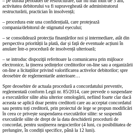
– pe durata perioadei de restructurare, dar nu mai mult de 3 ani,
activitatea debitorului va fi supravegheată de administratorul
restructurării, practician în insolvență;
– procedura este una confidențială, care protejează
compania/debitorul de stigmatul eșecului;
– se consolidează protecția finanțărilor noi și intermediare, atât din
perspectiva priorității la plată, dar și față de eventuale acțiuni în
anulare într-o procedură de insolvență ulterioară;
– se introduc dispoziţii referitoare la comunicarea prin mijloace
electronice, la ținerea ședințelor creditorilor on-line sau a organizării
on-line a licitațiilor privind valorificarea activelor debitorilor; spre
deosebire de reglementarile anterioare…
Spre deosebire de actuala procedură a concordatului preventiv,
reglementată conform Legii nr. 85/2014, care prevede o suspendare
a executărilor silite abia ulterior omologării, nefiind foarte clar dacă
aceasta se aplică doar pentru creditorii care au acceptat concordatul
sau pentru toți creditorii, prin proiectul de lege se propun modificări
în ceea ce privește suspendarea executărilor silite: se suspendă
executările silite de drept de la data deschiderii procedurii de
concordat, pentru susținerea negocierilor (4 luni, cu posibilitatea de
prelungire, în condiții specifice, până la 12 luni).