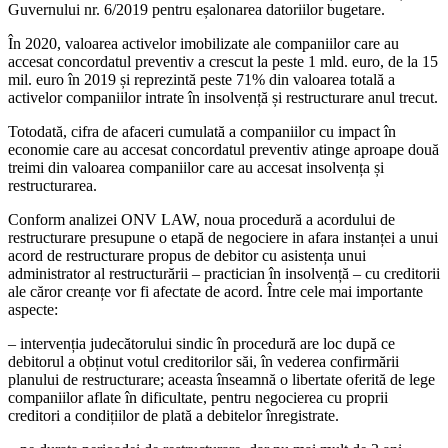
Guvernului nr. 6/2019 pentru eșalonarea datoriilor bugetare.
În 2020, valoarea activelor imobilizate ale companiilor care au
accesat concordatul preventiv a crescut la peste 1 mld. euro, de la 15
mil. euro în 2019 și reprezintă peste 71% din valoarea totală a
activelor companiilor intrate în insolvență și restructurare anul trecut.
Totodată, cifra de afaceri cumulată a companiilor cu impact în
economie care au accesat concordatul preventiv atinge aproape două
treimi din valoarea companiilor care au accesat insolvența și
restructurarea.
Conform analizei ONV LAW, noua procedură a acordului de
restructurare presupune o etapă de negociere in afara instanței a unui
acord de restructurare propus de debitor cu asistența unui
administrator al restructurării – practician în insolvență – cu creditorii
ale căror creanțe vor fi afectate de acord. Între cele mai importante
aspecte:
– intervenția judecătorului sindic în procedură are loc după ce
debitorul a obținut votul creditorilor săi, în vederea confirmării
planului de restructurare; aceasta înseamnă o libertate oferită de lege
companiilor aflate în dificultate, pentru negocierea cu proprii
creditori a condițiilor de plată a debitelor înregistrate.