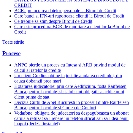
CREDIT
BCR: prelucrarea datelor personale la Biroul de Credit
Care banci si IFN-uri raporteaza clientii la Biroul de Credit
Ce trebuie sa stim despre Biroul de Credit
Care este procedura BCR de raportare a clientilor la Biroul de
Credit
Toate stirile
Procese
ANPC pierde un proces cu Intesa si ARB privind modul de
calcul al ratelor la credite
Un client Credius obtine in justitie anularea creditului, din
cauza dobanzii prea mari
Hotararea judecatoriei prin care Aedificium, fosta Raiffeisen
Banca pentru Locuinte, si statul sunt obligati sa achite unui
client prima de stat
Decizia Curtii de Apel Bucuresti in procesul dintre Raiffeisen
Banca pentru Locuinte si Curtea de Conturi
Vodafone, obligata de judecatori sa despagubeasca un abonat
caruia a refuzat sa-i repare un telefon stricat sau sa-i dea banii
inapoi (decizia instantei)