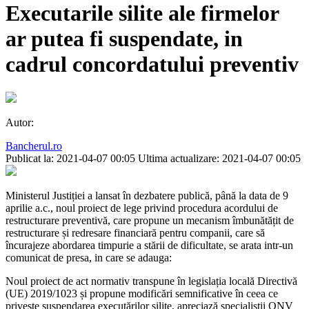
Executarile silite ale firmelor
ar putea fi suspendate, in
cadrul concordatului preventiv
Autor:
Bancherul.ro
Publicat la: 2021-04-07 00:05
Ultima actualizare: 2021-04-07 00:05
Ministerul Justiției a lansat în dezbatere publică, până la data de 9
aprilie a.c., noul proiect de lege privind procedura acordului de
restructurare preventivă, care propune un mecanism îmbunătățit de
restructurare și redresare financiară pentru companii, care să
încurajeze abordarea timpurie a stării de dificultate, se arata intr-un
comunicat de presa, in care se adauga:
Noul proiect de act normativ transpune în legislația locală Directivă
(UE) 2019/1023 și propune modificări semnificative în ceea ce
privește suspendarea executărilor silite, apreciază specialiștii ONV