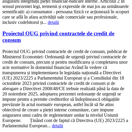
asigurării integrității pieței financiar-bancare interne. Articolul 2 În
sensul prezentei legi, termenii și expresiile de mai jos au următoarele
semnificații: a) consumator - persoana fizică ce acționează în scopuri
care se află în afara activității sale comerciale sau profesionale,
inclusiv codebitorul și...
detalii
Proiectul OUG privind contractele de credit de
consum
Proiectul OUG privind contractele de credit de consum, publicat de
Ministerul Economiei: Ordonanță de urgență privind contractele de
credit de consum, precum și pentru modificarea și completarea unor
acte normative în domeniul financiar Având în vedere că
transpunerea și implementarea în legislația națională a Directivei
(UE) 2023/2225 a Parlamentului European și a Consiliului din 18
octombrie 2023 privind contractele de credit de consum și de
abrogare a Directivei 2008/48/CE trebuie realizată până la data de
20 noiembrie 2025, adoptarea prezentei ordonanțe de urgență se
impune pentru a permite creditorilor să îndeplinească obligațiile
prevăzute în actul normativ european, astfel încât să fie atins
obiectivul de creare a pieței interne comunitare, care impune
asigurarea unui cadru de reglementare unitar la nivelul Uniunii
Europene. Ținând cont de faptul că Directiva (UE) 2023/2225 a
Parlamentului European...
detalii