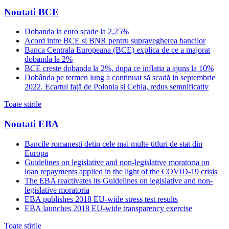
Noutati BCE
Dobanda la euro scade la 2,25%
Acord intre BCE si BNR pentru supravegherea bancilor
Banca Centrala Europeana (BCE) explica de ce a majorat
dobanda la 2%
BCE creste dobanda la 2%, dupa ce inflatia a ajuns la 10%
Dobânda pe termen lung a continuat să scadă in septembrie
2022. Ecartul față de Polonia și Cehia, redus semnificativ
Toate stirile
Noutati EBA
Bancile romanesti detin cele mai multe titluri de stat din
Europa
Guidelines on legislative and non-legislative moratoria on
loan repayments applied in the light of the COVID-19 crisis
The EBA reactivates its Guidelines on legislative and non-
legislative moratoria
EBA publishes 2018 EU-wide stress test results
EBA launches 2018 EU-wide transparency exercise
Toate stirile