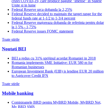
crizei COVID-19, care produce pagube "imense" in Statele
Unite si in lume
Federal Reserve urca dobanda la 2,25%
Federal Reserve decided to maintain the target range for the
federal funds rate at 1-1/2 to 1-3/4 percent
Federal Reserve majoreaza dobanda de referinta pentru dolar
la 1,5% - 1,75%
Federal Reserve issues FOMC statement
Toate stirile
Noutati BEI
BEI a redus cu 31% sprijinul acordat Romaniei in 2018
Romania implements SME Initiative: EUR 580 m for
Romanian businesses
European Investment Bank (EIB) is lending EUR 20 million
to Agricover Credit IFN
Toate stirile
Mobile banking
Comisioanele BRD pentru MyBRD Mobile, MyBRD Net,
My BRD SMS