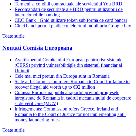
Termeni si conditii contractuale ale serviciului You BRD
Recomandari de securitate ale BRD pentru utilizatorii de
internet/mobile banking
CEC Bank - Ghid utilizare token sub forma de card bancar
Cinci banci permit platile cu telefonul mobil prin Google Pay
Toate stirile
Noutati Comisia Europeana
Avertismentul Comitetului European pentru risc sistemic
(CERS) privind vulnerabilitățile din sistemul financiar al
Uniunii
Cele mai mici preturi din Europa sunt in Romania
State aid: Commission refers Romania to Court for failure to
recover illegal aid worth up to €92 million
Comisia Europeana publica raportul privind progresele
inregistrate de Romania in cadrul mecanismului de cooperare
si de verificare (MCV)
Infringements: Commission refers Greece, Ireland and
Romania to the Court of Justice for not implementing anti-
money laundering rules
Toate stirile