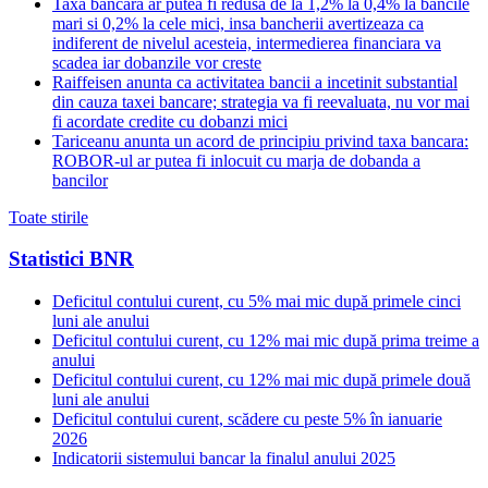
Taxa bancara ar putea fi redusa de la 1,2% la 0,4% la bancile
mari si 0,2% la cele mici, insa bancherii avertizeaza ca
indiferent de nivelul acesteia, intermedierea financiara va
scadea iar dobanzile vor creste
Raiffeisen anunta ca activitatea bancii a incetinit substantial
din cauza taxei bancare; strategia va fi reevaluata, nu vor mai
fi acordate credite cu dobanzi mici
Tariceanu anunta un acord de principiu privind taxa bancara:
ROBOR-ul ar putea fi inlocuit cu marja de dobanda a
bancilor
Toate stirile
Statistici BNR
Deficitul contului curent, cu 5% mai mic după primele cinci
luni ale anului
Deficitul contului curent, cu 12% mai mic după prima treime a
anului
Deficitul contului curent, cu 12% mai mic după primele două
luni ale anului
Deficitul contului curent, scădere cu peste 5% în ianuarie
2026
Indicatorii sistemului bancar la finalul anului 2025