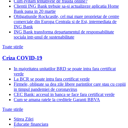
Cum evitam tentativele de frauda online?
Clientii ING Bank trebuie sa-si actualizeze aplicatia Home
Bank pana in 20 martie
Obligatiunile Rockcastle, cel mai mare proprietar de centre
comerciale din Europa Centrala si de Est, intermediata de
ING Bank
ING Bank transforma departamentul de responsabilitate
sociala intr-unul de sustenabilitate
Toate stirile
Criza COVID-19
In majoritatea unitatilor BRD se poate intra fara certificat
verde
La BCR se poate intra fara certificat verde
Firmele, obligate sa dea zile libere parintilor care stau cu copiii
in timpul pandemiei de coronavirus
CEC Bank: accesul in banca se face fara certificat verde
Cum se amana ratele la creditele Garanti BBVA
Toate stirile
Stirea Zilei
Educatie financiara