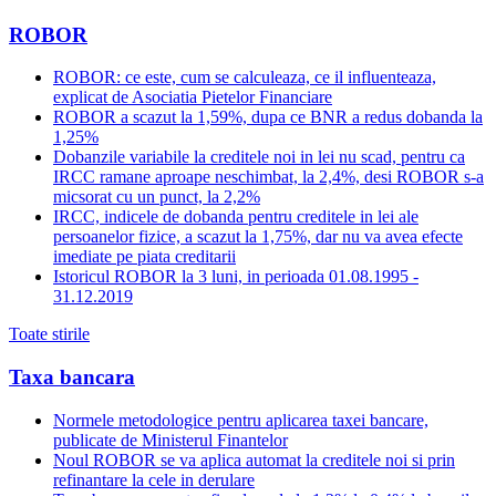
ROBOR
ROBOR: ce este, cum se calculeaza, ce il influenteaza,
explicat de Asociatia Pietelor Financiare
ROBOR a scazut la 1,59%, dupa ce BNR a redus dobanda la
1,25%
Dobanzile variabile la creditele noi in lei nu scad, pentru ca
IRCC ramane aproape neschimbat, la 2,4%, desi ROBOR s-a
micsorat cu un punct, la 2,2%
IRCC, indicele de dobanda pentru creditele in lei ale
persoanelor fizice, a scazut la 1,75%, dar nu va avea efecte
imediate pe piata creditarii
Istoricul ROBOR la 3 luni, in perioada 01.08.1995 -
31.12.2019
Toate stirile
Taxa bancara
Normele metodologice pentru aplicarea taxei bancare,
publicate de Ministerul Finantelor
Noul ROBOR se va aplica automat la creditele noi si prin
refinantare la cele in derulare