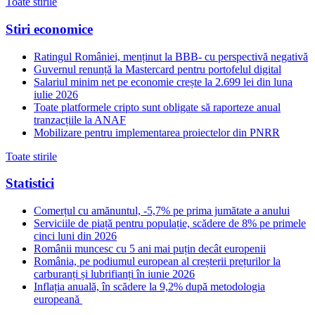
Toate stirile
Stiri economice
Ratingul României, menținut la BBB- cu perspectivă negativă
Guvernul renunță la Mastercard pentru portofelul digital
Salariul minim net pe economie crește la 2.699 lei din luna
iulie 2026
Toate platformele cripto sunt obligate să raporteze anual
tranzacțiile la ANAF
Mobilizare pentru implementarea proiectelor din PNRR
Toate stirile
Statistici
Comerțul cu amănuntul, -5,7% pe prima jumătate a anului
Serviciile de piață pentru populație, scădere de 8% pe primele
cinci luni din 2026
Românii muncesc cu 5 ani mai puțin decât europenii
România, pe podiumul european al creșterii prețurilor la
carburanți și lubrifianți în iunie 2026
Inflația anuală, în scădere la 9,2% după metodologia
europeană