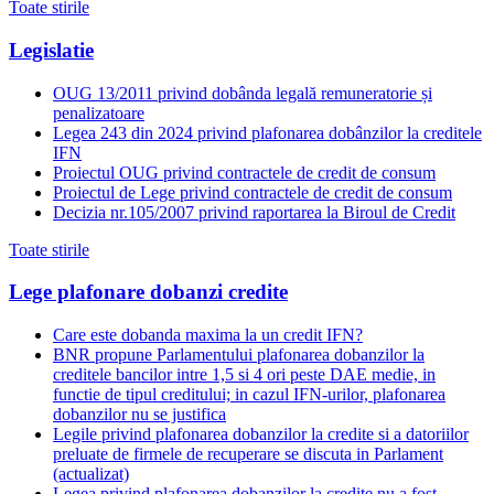
Toate stirile
Legislatie
OUG 13/2011 privind dobânda legală remuneratorie și
penalizatoare
Legea 243 din 2024 privind plafonarea dobânzilor la creditele
IFN
Proiectul OUG privind contractele de credit de consum
Proiectul de Lege privind contractele de credit de consum
Decizia nr.105/2007 privind raportarea la Biroul de Credit
Toate stirile
Lege plafonare dobanzi credite
Care este dobanda maxima la un credit IFN?
BNR propune Parlamentului plafonarea dobanzilor la
creditele bancilor intre 1,5 si 4 ori peste DAE medie, in
functie de tipul creditului; in cazul IFN-urilor, plafonarea
dobanzilor nu se justifica
Legile privind plafonarea dobanzilor la credite si a datoriilor
preluate de firmele de recuperare se discuta in Parlament
(actualizat)
Legea privind plafonarea dobanzilor la credite nu a fost