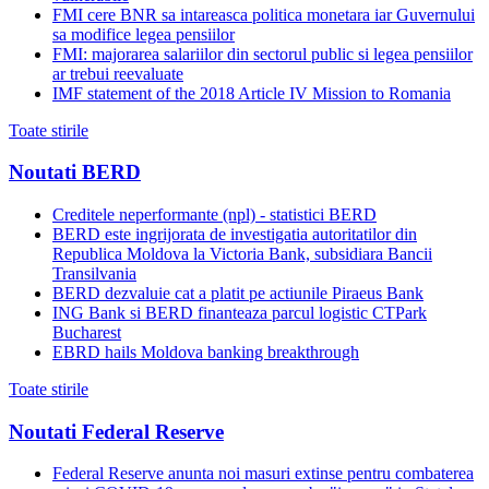
FMI cere BNR sa intareasca politica monetara iar Guvernului
sa modifice legea pensiilor
FMI: majorarea salariilor din sectorul public si legea pensiilor
ar trebui reevaluate
IMF statement of the 2018 Article IV Mission to Romania
Toate stirile
Noutati BERD
Creditele neperformante (npl) - statistici BERD
BERD este ingrijorata de investigatia autoritatilor din
Republica Moldova la Victoria Bank, subsidiara Bancii
Transilvania
BERD dezvaluie cat a platit pe actiunile Piraeus Bank
ING Bank si BERD finanteaza parcul logistic CTPark
Bucharest
EBRD hails Moldova banking breakthrough
Toate stirile
Noutati Federal Reserve
Federal Reserve anunta noi masuri extinse pentru combaterea