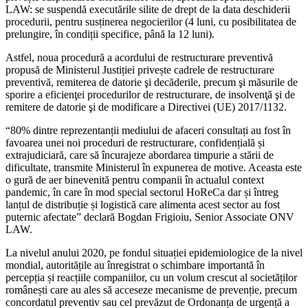
LAW: se suspendă executările silite de drept de la data deschiderii
procedurii, pentru susținerea negocierilor (4 luni, cu posibilitatea de
prelungire, în condiții specifice, până la 12 luni).
Astfel, noua procedură a acordului de restructurare preventivă
propusă de Ministerul Justiției privește cadrele de restructurare
preventivă, remiterea de datorie şi decăderile, precum şi măsurile de
sporire a eficienţei procedurilor de restructurare, de insolvenţă şi de
remitere de datorie şi de modificare a Directivei (UE) 2017/1132.
“80% dintre reprezentanții mediului de afaceri consultați au fost în
favoarea unei noi proceduri de restructurare, confidențială și
extrajudiciară, care să încurajeze abordarea timpurie a stării de
dificultate, transmite Ministerul în expunerea de motive. Aceasta este
o gură de aer binevenită pentru companii în actualul context
pandemic, în care în mod special sectorul HoReCa dar și întreg
lanțul de distribuție și logistică care alimenta acest sector au fost
puternic afectate” declară Bogdan Frigioiu, Senior Associate ONV
LAW.
La nivelul anului 2020, pe fondul situației epidemiologice de la nivel
mondial, autoritățile au înregistrat o schimbare importantă în
percepția și reacțiile companiilor, cu un volum crescut al societăților
românești care au ales să acceseze mecanisme de prevenție, precum
concordatul preventiv sau cel prevăzut de Ordonanța de urgență a