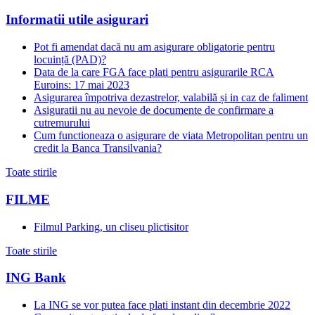
Informatii utile asigurari
Pot fi amendat dacă nu am asigurare obligatorie pentru
locuință (PAD)?
Data de la care FGA face plati pentru asigurarile RCA
Euroins: 17 mai 2023
Asigurarea împotriva dezastrelor, valabilă și in caz de faliment
Asiguratii nu au nevoie de documente de confirmare a
cutremurului
Cum functioneaza o asigurare de viata Metropolitan pentru un
credit la Banca Transilvania?
Toate stirile
FILME
Filmul Parking, un cliseu plictisitor
Toate stirile
ING Bank
La ING se vor putea face plati instant din decembrie 2022