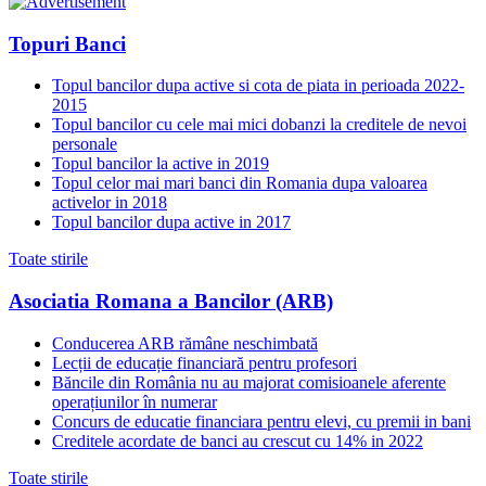
Topuri Banci
Topul bancilor dupa active si cota de piata in perioada 2022-
2015
Topul bancilor cu cele mai mici dobanzi la creditele de nevoi
personale
Topul bancilor la active in 2019
Topul celor mai mari banci din Romania dupa valoarea
activelor in 2018
Topul bancilor dupa active in 2017
Toate stirile
Asociatia Romana a Bancilor (ARB)
Conducerea ARB rămâne neschimbată
Lecții de educație financiară pentru profesori
Băncile din România nu au majorat comisioanele aferente
operațiunilor în numerar
Concurs de educatie financiara pentru elevi, cu premii in bani
Creditele acordate de banci au crescut cu 14% in 2022
Toate stirile