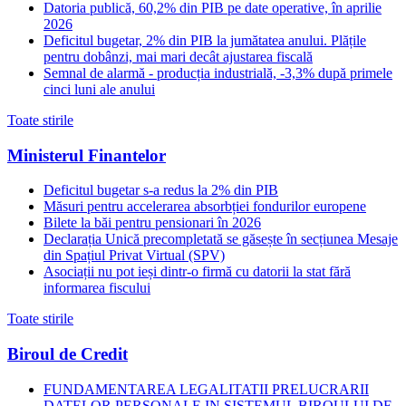
Datoria publică, 60,2% din PIB pe date operative, în aprilie
2026
Deficitul bugetar, 2% din PIB la jumătatea anului. Plățile
pentru dobânzi, mai mari decât ajustarea fiscală
Semnal de alarmă - producția industrială, -3,3% după primele
cinci luni ale anului
Toate stirile
Ministerul Finantelor
Deficitul bugetar s-a redus la 2% din PIB
Măsuri pentru accelerarea absorbției fondurilor europene
Bilete la băi pentru pensionari în 2026
Declarația Unică precompletată se găsește în secțiunea Mesaje
din Spațiul Privat Virtual (SPV)
Asociații nu pot ieși dintr-o firmă cu datorii la stat fără
informarea fiscului
Toate stirile
Biroul de Credit
FUNDAMENTAREA LEGALITATII PRELUCRARII
DATELOR PERSONALE IN SISTEMUL BIROULUI DE