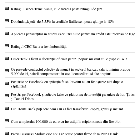
Ratingul Banca Transilvania, cu o treaptă peste ratingul de țară
Dobânda „lejeră” de 5,55% la creditele Raiffeisen poate ajunge la 18%
Aplicarea penalităților în timpul executării silite pentru un credit este interzisă de lege
Ratingul CEC Bank a fost îmbunătățit
Omer Tetik a făcut o declarație oficială pentru popor: nu sunt eu, e țeapă cu AI!
Ce prevede contractul colectiv de muncă în sectorul bancar: salariu minim brut de
5.000 de lei, salarii compensatorii în cazul concedierii și alte drepturi
Postările pe Facebook cu aplicația falsă Revolut nu au fost șterse nici după o
săptămână
Postări pe Facebook și articole false cu platforme de investiții garantate de Ion Țiriac
și Daniel Dineș
Din Home Bank poți cere bani sau să faci transferuri Ropay, gratis și instant
Cum am pierdut 100.000 de euro cu investiții în criptomonede din Revolut
Patria Business Mobile este noua aplicație pentru firme de la Patria Bank