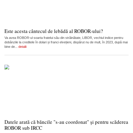
Este acesta cântecul de lebădă al ROBOR-ului?
Va avea ROBOR-ul soarta fratelui său din străinătate, LIBOR, vechiul indice pentru
dobânzile la creditele în dolari și franci elvețieni, dispărut nu de mult, în 2023, după mai
bine de...
detalii
Datele arată că băncile "s-au coordonat" și pentru scăderea
ROBOR sub IRCC