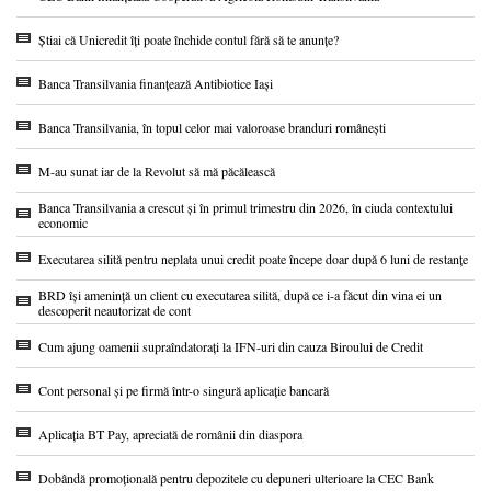
Știai că Unicredit îți poate închide contul fără să te anunțe?
Banca Transilvania finanțează Antibiotice Iași
Banca Transilvania, în topul celor mai valoroase branduri românești
M-au sunat iar de la Revolut să mă păcălească
Banca Transilvania a crescut și în primul trimestru din 2026, în ciuda contextului
economic
Executarea silită pentru neplata unui credit poate începe doar după 6 luni de restanțe
BRD își amenință un client cu executarea silită, după ce i-a făcut din vina ei un
descoperit neautorizat de cont
Cum ajung oamenii supraîndatorați la IFN-uri din cauza Biroului de Credit
Cont personal și pe firmă într-o singură aplicație bancară
Aplicația BT Pay, apreciată de românii din diaspora
Dobândă promoțională pentru depozitele cu depuneri ulterioare la CEC Bank