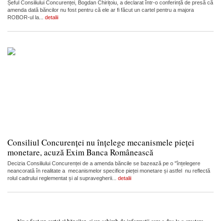
Șeful Consiliului Concurenței, Bogdan Chirițoiu, a declarat într-o conferință de presă că
amenda dată băncilor nu fost pentru că ele ar fi făcut un cartel pentru a majora
ROBOR-ul la...
detalii
Consiliul Concurenței nu înțelege mecanismele pieței
monetare, acuză Exim Banca Românească
Decizia Consiliului Concurenței de a amenda băncile se bazează pe o "înțelegere
neancorată în realitate a mecanismelor specifice pieței monetare și astfel nu reflectă
rolul cadrului reglementat și al supravegherii...
detalii
Nu a fost un cartel al băncilor, ci un schimb de informații care a dus la o creștere