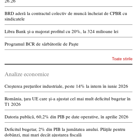
26.26
BRD aderă la contractul colectiv de muncă încheiat de CPBR cu
sindicatele
Libra Bank și-a majorat profitul cu 20%, la 324 milioane lei
Programul BCR de sărbătorile de Paște
Toate stirile
Analize economice
Creșterea prețurilor industriale, peste 14% la intern în iunie 2026
România, țara UE care și-a ajustat cel mai mult deficitul bugetar în
T1 2026
Datoria publică, 60,2% din PIB pe date operative, în aprilie 2026
Deficitul bugetar, 2% din PIB la jumătatea anului. Plățile pentru
dobânzi, mai mari decât ajustarea fiscală