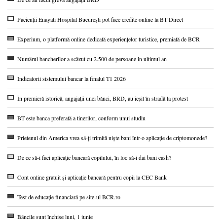
Pacienții Enayati Hospital București pot face credite online la BT Direct
Experium, o platformă online dedicată experiențelor turistice, premiată de BCR
Numărul bancherilor a scăzut cu 2.500 de persoane în ultimul an
Indicatorii sistemului bancar la finalul T1 2026
În premieră istorică, angajații unei bănci, BRD, au ieșit în stradă la protest
BT este banca preferată a tinerilor, conform unui studiu
Prietenul din America vrea să-ți trimită niște bani într-o aplicație de criptomonede?
De ce să-i faci aplicație bancară copilului, în loc să-i dai bani cash?
Cont online gratuit și aplicație bancară pentru copii la CEC Bank
Test de educație financiară pe site-ul BCR.ro
Băncile sunt închise luni, 1 iunie