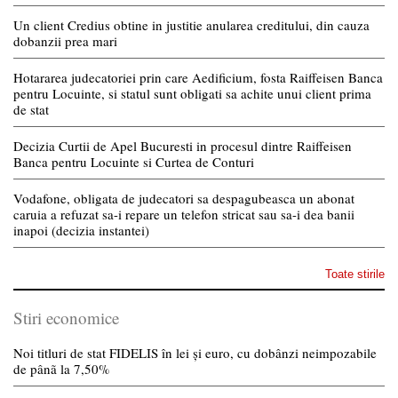
Un client Credius obtine in justitie anularea creditului, din cauza
dobanzii prea mari
Hotararea judecatoriei prin care Aedificium, fosta Raiffeisen Banca
pentru Locuinte, si statul sunt obligati sa achite unui client prima
de stat
Decizia Curtii de Apel Bucuresti in procesul dintre Raiffeisen
Banca pentru Locuinte si Curtea de Conturi
Vodafone, obligata de judecatori sa despagubeasca un abonat
caruia a refuzat sa-i repare un telefon stricat sau sa-i dea banii
inapoi (decizia instantei)
Toate stirile
Stiri economice
Noi titluri de stat FIDELIS în lei și euro, cu dobânzi neimpozabile
de pânã la 7,50%