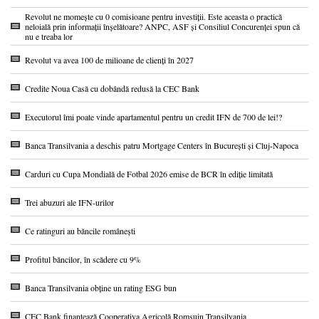
Revolut ne momește cu 0 comisioane pentru investiții. Este aceasta o practică
neloială prin informații înșelătoare? ANPC, ASF și Consiliul Concurenței spun că
nu e treaba lor
Revolut va avea 100 de milioane de clienți în 2027
Credite Noua Casă cu dobândă redusă la CEC Bank
Executorul îmi poate vinde apartamentul pentru un credit IFN de 700 de lei!?
Banca Transilvania a deschis patru Mortgage Centers în București și Cluj-Napoca
Carduri cu Cupa Mondială de Fotbal 2026 emise de BCR în ediție limitată
Trei abuzuri ale IFN-urilor
Ce ratinguri au băncile românești
Profitul băncilor, în scădere cu 9%
Banca Transilvania obține un rating ESG bun
CEC Bank finanțează Cooperativa Agricolă Romsuin Transilvania