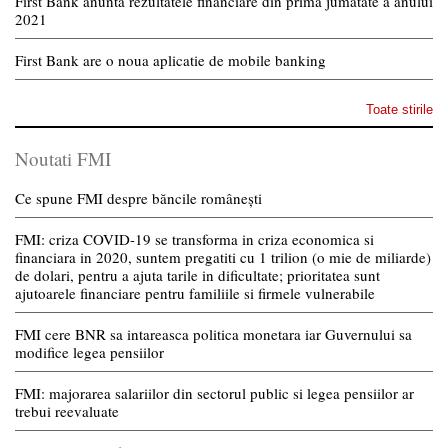
First Bank anunta rezultatele financiare din prima jumatate a anului
2021
First Bank are o noua aplicatie de mobile banking
Toate stirile
Noutati FMI
Ce spune FMI despre băncile românești
FMI: criza COVID-19 se transforma in criza economica si
financiara in 2020, suntem pregatiti cu 1 trilion (o mie de miliarde)
de dolari, pentru a ajuta tarile in dificultate; prioritatea sunt
ajutoarele financiare pentru familiile si firmele vulnerabile
FMI cere BNR sa intareasca politica monetara iar Guvernului sa
modifice legea pensiilor
FMI: majorarea salariilor din sectorul public si legea pensiilor ar
trebui reevaluate