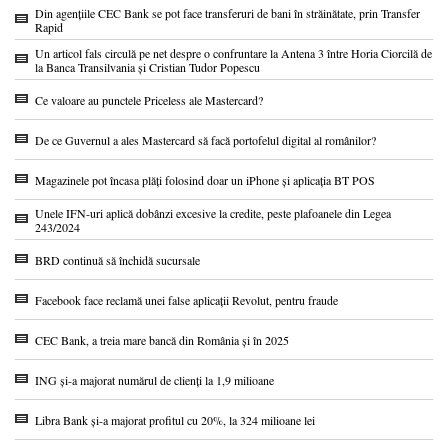
Din agențiile CEC Bank se pot face transferuri de bani în străinătate, prin Transfer
Rapid
Un articol fals circulă pe net despre o confruntare la Antena 3 între Horia Ciorcilă de
la Banca Transilvania și Cristian Tudor Popescu
Ce valoare au punctele Priceless ale Mastercard?
De ce Guvernul a ales Mastercard să facă portofelul digital al românilor?
Magazinele pot încasa plăți folosind doar un iPhone și aplicația BT POS
Unele IFN-uri aplică dobânzi excesive la credite, peste plafoanele din Legea
243/2024
BRD continuă să închidă sucursale
Facebook face reclamă unei false aplicații Revolut, pentru fraude
CEC Bank, a treia mare bancă din România și în 2025
ING și-a majorat numărul de clienți la 1,9 milioane
Libra Bank și-a majorat profitul cu 20%, la 324 milioane lei