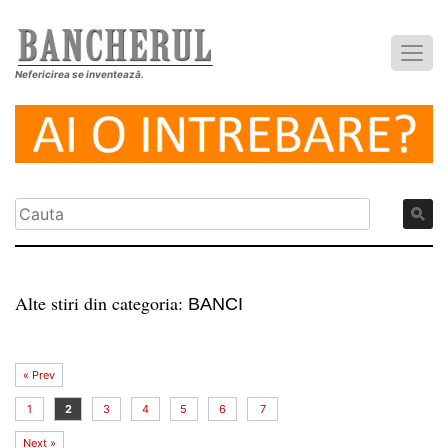
Nefericirea se inventează.
Alte stiri din categoria:
BANCI
« Prev
1
2
3
4
5
6
7
Next »