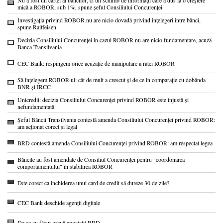
mică a ROBOR, sub 1%, spune șeful Consiliului Concurenței
Investigația privind ROBOR nu are nicio dovadă privind înțelegeri între bănci,
spune Raiffeisen
Decizia Consiliului Concurenței în cazul ROBOR nu are nicio fundamentare, acuză
Banca Transilvania
CEC Bank: respingem orice acuzație de manipulare a ratei ROBOR
Să înțelegem ROBOR-ul: cât de mult a crescut și de ce în comparație cu dobânda
BNR și IRCC
Unicredit: decizia Consiliului Concurenței privind ROBOR este injustă și
nefundamentată
Șeful Băncii Transilvania contestă amenda Consiliului Concurenței privind ROBOR:
am acționat corect și legal
BRD contestă amenda Consiliului Concurenței privind ROBOR: am respectat legea
Băncile au fost amendate de Consiliul Concurenței pentru "coordonarea
comportamentului" în stabilirea ROBOR
Este corect ca închiderea unui card de credit să dureze 30 de zile?
CEC Bank deschide agenții digitale
De ce au făcut grevă angajații BRD