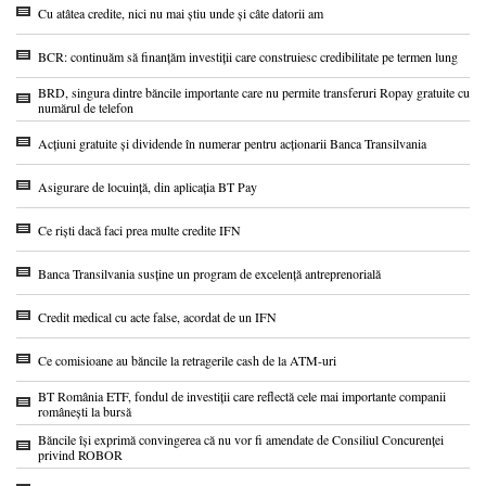
Cu atâtea credite, nici nu mai știu unde și câte datorii am
BCR: continuăm să finanțăm investiții care construiesc credibilitate pe termen lung
BRD, singura dintre băncile importante care nu permite transferuri Ropay gratuite cu
numărul de telefon
Acțiuni gratuite și dividende în numerar pentru acționarii Banca Transilvania
Asigurare de locuință, din aplicația BT Pay
Ce riști dacă faci prea multe credite IFN
Banca Transilvania susține un program de excelență antreprenorială
Credit medical cu acte false, acordat de un IFN
Ce comisioane au băncile la retragerile cash de la ATM-uri
BT România ETF, fondul de investiții care reflectă cele mai importante companii
românești la bursă
Băncile își exprimă convingerea că nu vor fi amendate de Consiliul Concurenței
privind ROBOR