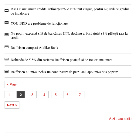
Dacă ai mai multe credite, refinanțează-le într-unul singur, pentru a-ți reduce gradul
de îndatorare
YOU BRD are probleme de funcționare
Nu poți fi executat silit de bancă sau IFN, dacă nu ai fost ajutat să-ți plătești rata la
credit
Raiffeisen cumpără Addiko Bank
Dobânda de 5,5% din reclama Raiffeisen poate fi și de trei ori mai mare
Raiffeisen nu mi-a închis un cont inactiv de patru ani, apoi mi-a pus poprire
« Prev
1
2
3
4
5
6
7
Next »
Vezi toate stirile