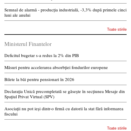
Semnal de alarmă - producția industrială, -3,3% după primele cinci
luni ale anului
Toate stirile
Ministerul Finantelor
Deficitul bugetar s-a redus la 2% din PIB
Măsuri pentru accelerarea absorbției fondurilor europene
Bilete la băi pentru pensionari în 2026
Declarația Unică precompletată se găsește în secțiunea Mesaje din
Spațiul Privat Virtual (SPV)
Asociații nu pot ieși dintr-o firmă cu datorii la stat fără informarea
fiscului
Toate stirile