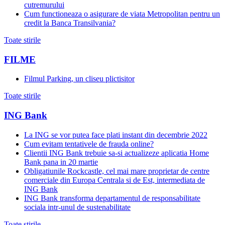
cutremurului
Cum functioneaza o asigurare de viata Metropolitan pentru un
credit la Banca Transilvania?
Toate stirile
FILME
Filmul Parking, un cliseu plictisitor
Toate stirile
ING Bank
La ING se vor putea face plati instant din decembrie 2022
Cum evitam tentativele de frauda online?
Clientii ING Bank trebuie sa-si actualizeze aplicatia Home
Bank pana in 20 martie
Obligatiunile Rockcastle, cel mai mare proprietar de centre
comerciale din Europa Centrala si de Est, intermediata de
ING Bank
ING Bank transforma departamentul de responsabilitate
sociala intr-unul de sustenabilitate
Toate stirile