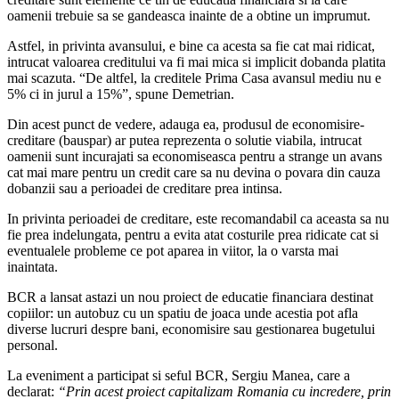
oamenii trebuie sa se gandeasca inainte de a obtine un imprumut.
Astfel, in privinta avansului, e bine ca acesta sa fie cat mai ridicat,
intrucat valoarea creditului va fi mai mica si implicit dobanda platita
mai scazuta. “De altfel, la creditele Prima Casa avansul mediu nu e
5% ci in jurul a 15%”, spune Demetrian.
Din acest punct de vedere, adauga ea, produsul de economisire-
creditare (bauspar) ar putea reprezenta o solutie viabila, intrucat
oamenii sunt incurajati sa economiseasca pentru a strange un avans
cat mai mare pentru un credit care sa nu devina o povara din cauza
dobanzii sau a perioadei de creditare prea intinsa.
In privinta perioadei de creditare, este recomandabil ca aceasta sa nu
fie prea indelungata, pentru a evita atat costurile prea ridicate cat si
eventualele probleme ce pot aparea in viitor, la o varsta mai
inaintata.
BCR a lansat astazi un nou proiect de educatie financiara destinat
copiilor: un autobuz cu un spatiu de joaca unde acestia pot afla
diverse lucruri despre bani, economisire sau gestionarea bugetului
personal.
La eveniment a participat si seful BCR, Sergiu Manea, care a
declarat:
“Prin acest proiect capitalizam Romania cu incredere, prin