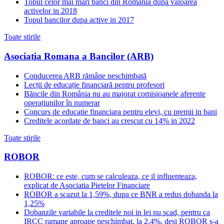
Topul celor mai mari banci din Romania dupa valoarea
activelor in 2018
Topul bancilor dupa active in 2017
Toate stirile
Asociatia Romana a Bancilor (ARB)
Conducerea ARB rămâne neschimbată
Lecții de educație financiară pentru profesori
Băncile din România nu au majorat comisioanele aferente
operațiunilor în numerar
Concurs de educatie financiara pentru elevi, cu premii in bani
Creditele acordate de banci au crescut cu 14% in 2022
Toate stirile
ROBOR
ROBOR: ce este, cum se calculeaza, ce il influenteaza,
explicat de Asociatia Pietelor Financiare
ROBOR a scazut la 1,59%, dupa ce BNR a redus dobanda la
1,25%
Dobanzile variabile la creditele noi in lei nu scad, pentru ca
IRCC ramane aproape neschimbat, la 2,4%, desi ROBOR s-a