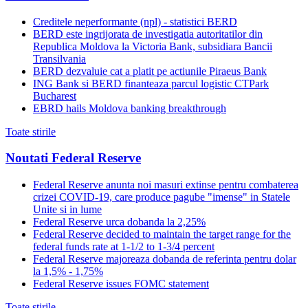
Creditele neperformante (npl) - statistici BERD
BERD este ingrijorata de investigatia autoritatilor din
Republica Moldova la Victoria Bank, subsidiara Bancii
Transilvania
BERD dezvaluie cat a platit pe actiunile Piraeus Bank
ING Bank si BERD finanteaza parcul logistic CTPark
Bucharest
EBRD hails Moldova banking breakthrough
Toate stirile
Noutati Federal Reserve
Federal Reserve anunta noi masuri extinse pentru combaterea
crizei COVID-19, care produce pagube "imense" in Statele
Unite si in lume
Federal Reserve urca dobanda la 2,25%
Federal Reserve decided to maintain the target range for the
federal funds rate at 1-1/2 to 1-3/4 percent
Federal Reserve majoreaza dobanda de referinta pentru dolar
la 1,5% - 1,75%
Federal Reserve issues FOMC statement
Toate stirile