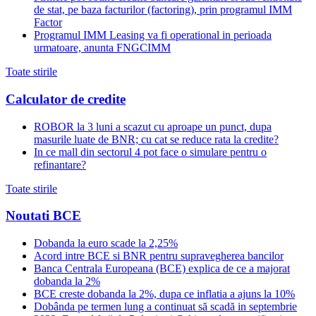
de stat, pe baza facturilor (factoring), prin programul IMM
Factor
Programul IMM Leasing va fi operational in perioada
urmatoare, anunta FNGCIMM
Toate stirile
Calculator de credite
ROBOR la 3 luni a scazut cu aproape un punct, dupa
masurile luate de BNR; cu cat se reduce rata la credite?
In ce mall din sectorul 4 pot face o simulare pentru o
refinantare?
Toate stirile
Noutati BCE
Dobanda la euro scade la 2,25%
Acord intre BCE si BNR pentru supravegherea bancilor
Banca Centrala Europeana (BCE) explica de ce a majorat
dobanda la 2%
BCE creste dobanda la 2%, dupa ce inflatia a ajuns la 10%
Dobânda pe termen lung a continuat să scadă in septembrie