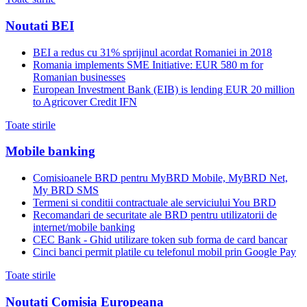
Noutati BEI
BEI a redus cu 31% sprijinul acordat Romaniei in 2018
Romania implements SME Initiative: EUR 580 m for
Romanian businesses
European Investment Bank (EIB) is lending EUR 20 million
to Agricover Credit IFN
Toate stirile
Mobile banking
Comisioanele BRD pentru MyBRD Mobile, MyBRD Net,
My BRD SMS
Termeni si conditii contractuale ale serviciului You BRD
Recomandari de securitate ale BRD pentru utilizatorii de
internet/mobile banking
CEC Bank - Ghid utilizare token sub forma de card bancar
Cinci banci permit platile cu telefonul mobil prin Google Pay
Toate stirile
Noutati Comisia Europeana