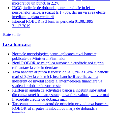
micsorat cu un punct, la 2,2%
IRCC, indicele de dobanda pentru creditele in lei ale
persoanelor fizice, a scazut la 1,75%, dar nu va avea efecte
imediate pe piata creditarii
Istoricul ROBOR la 3 luni, in perioada 01.08.1995 -
31.12.2019
Toate stirile
Taxa bancara
Normele metodologice pentru aplicarea taxei bancare,
publicate de Ministerul Finantelor
Noul ROBOR se va aplica automat la creditele noi si prin
refinantare la cele in derulare
Taxa bancara ar putea fi redusa de la 1,2% la 0,4% la bancile
mari si 0,2% la cele mici, insa bancherii avertizeaza ca
indiferent de nivelul acesteia, intermedierea financiara va
scadea iar dobanzile vor creste
Raiffeisen anunta ca activitatea bancii a incetinit substantial
din cauza taxei bancare; strategia va fi reevaluata, nu vor mai
fi acordate credite cu dobanzi mici
Tariceanu anunta un acord de principiu privind taxa bancara:
ROBOR-ul ar putea fi inlocuit cu marja de dobanda a
bancilor