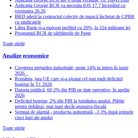
Aplicația George BCR va necesita iOS 17.7 începând cu
versiunea 26.26
BRD aderă la contractul colectiv de muncă încheiat de CPBR
cu sindicatele
Libra Bank și-a majorat profitul cu 20%, la 324 milioane lei
Programul BCR de sărbătorile de Paște
Toate stirile
Analize economice
Creșterea prețurilor industriale, peste 14% la intern în iunie
2026
România, țara UE care și-a ajustat cel mai mult deficitul
bugetar în T1 2026
Datoria publică, 60,2% din PIB pe date operative, în aprilie
2026
Deficitul bugetar, 2% din PIB la jumătatea anului. Plățile
pentru dobânzi, mai mari decât ajustarea fiscală
Semnal de alarmă - producția industrială, -3,3% după primele
cinci luni ale anului
Toate stirile