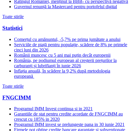
Ratingul României, menținut la BBB- cu perspectivă negativă
Guvernul renunță la Mastercard pentru portofelul digital
Toate stirile
Statistici
Comerțul cu amănuntul, -5,7% pe prima jumătate a anului
Serviciile de piață pentru populație, scădere de 8% pe primele
cinci luni din 2026
Românii muncesc cu 5 ani mai puțin decât europenii
România, pe podiumul european al creșterii prețurilor la
carburanți și lubrifianți în iunie 2026
Inflația anuală, în scădere la 9,2% după metodologia
europeană
Toate stirile
FNGCIMM
Programul IMM Invest continua si in 2021
Garantiile de stat pentru credite acordate de FNGCIMM au
crescut cu 185% in 2020
Programul IMM invest se prelungeste pana in 30 iunie 2021
Firmele pot obtine credite bancare garantate si subventionate