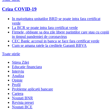
Criza COVID-19
In majoritatea unitatilor BRD se poate intra fara certificat
verde
La BCR se poate intra fara certificat verde
Firmele, obligate sa dea zile libere parintilor care stau cu copiii
in timpul pandemiei de coronavirus
CEC Bank: accesul in banca se face fara certificat verde
Cum se amana ratele la creditele Garanti BBVA
Toate stirile
Stirea Zilei
Educatie financiara
Interviu
Analiza
Opinie
Profil
Probleme aplicații bancare
Cariera
Noutati BNR
Revista presei
Noutati BCE