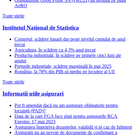
Obligatiunile Good Pople SA (FRU21) au debutat pe piata
AeRO
Toate stirile
Institutul National de Statistica
Comerțul, scădere lunară dar peste nivelul cumulat de anul
trecut
Agricultura, în scădere cu 4,3% anul trecut
Producția industrială, în scădere pe primele cinci luni ale
anului
Prețurile industriale, scădere marginală în mai 2025
România, la 78% din PIB-ul mediu pe locuitor al UE
Toate stirile
Informatii utile asigurari
Pot fi amendat dacă nu am asigurare obligatorie pentru
locuință (PAD)?
Data de la care FGA face plati pentru asigurarile RCA
Euroins: 17 mai 2023
Asigurarea împotriva dezastrelor, valabilă și in caz de faliment
Asiguratii nu au nevoie de documente de confirmare a