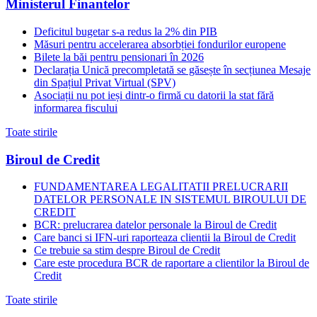
Ministerul Finantelor
Deficitul bugetar s-a redus la 2% din PIB
Măsuri pentru accelerarea absorbției fondurilor europene
Bilete la băi pentru pensionari în 2026
Declarația Unică precompletată se găsește în secțiunea Mesaje
din Spațiul Privat Virtual (SPV)
Asociații nu pot ieși dintr-o firmă cu datorii la stat fără
informarea fiscului
Toate stirile
Biroul de Credit
FUNDAMENTAREA LEGALITATII PRELUCRARII
DATELOR PERSONALE IN SISTEMUL BIROULUI DE
CREDIT
BCR: prelucrarea datelor personale la Biroul de Credit
Care banci si IFN-uri raporteaza clientii la Biroul de Credit
Ce trebuie sa stim despre Biroul de Credit
Care este procedura BCR de raportare a clientilor la Biroul de
Credit
Toate stirile