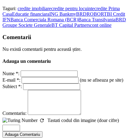
Taguri:
credite imobiliare
credite pentru locuinte
credite Prima
Casa
Educatie financiara
ING Bank
myBRD
ROBOR
TBI Credit
IFN
Banca Comerciala Romana (BCR)
Banca Transilvania
BRD
Groupe Societe Generale
BT Capital Partners
cont online
Comentarii
Nu există comentarii pentru această știre.
Adauga un comentariu
Nume *:
E-mail *:
(nu se afiseaza pe site)
Subiect *:
Comentariu:
Tastati codul din imagine (doar cifre)