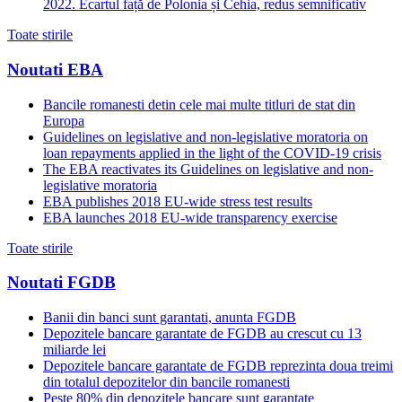
2022. Ecartul față de Polonia și Cehia, redus semnificativ
Toate stirile
Noutati EBA
Bancile romanesti detin cele mai multe titluri de stat din
Europa
Guidelines on legislative and non-legislative moratoria on
loan repayments applied in the light of the COVID-19 crisis
The EBA reactivates its Guidelines on legislative and non-
legislative moratoria
EBA publishes 2018 EU-wide stress test results
EBA launches 2018 EU-wide transparency exercise
Toate stirile
Noutati FGDB
Banii din banci sunt garantati, anunta FGDB
Depozitele bancare garantate de FGDB au crescut cu 13
miliarde lei
Depozitele bancare garantate de FGDB reprezinta doua treimi
din totalul depozitelor din bancile romanesti
Peste 80% din depozitele bancare sunt garantate