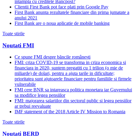
intampla cu creditele Bancpost?
Clientii First Bank pot face plati prin Google Pay
First Bank anunta rezultatele financiare din prima jumatate a
anului 2021
First Bank are o noua aplicatie de mobile banking
Toate stirile
Noutati FMI
Ce spune FMI despre băncile românești
FMI: criza COVID-19 se transforma in criza economica si
financiara in 2020, suntem pregatiti cu 1 trilion (o mie de
miliarde) de dolari, pentru a ajuta tarile in dificultate;
prioritatea sunt ajutoarele financiare pentru familiile si firmele
vulnerabile
FMI cere BNR sa intareasca politica monetara iar Guvernului
sa modifice legea pensiilor
FMI: majorarea salariilor din sectorul public si legea pensiilor
ar trebui reevaluate
IMF statement of the 2018 Article IV Mission to Romania
Toate stirile
Noutati BERD