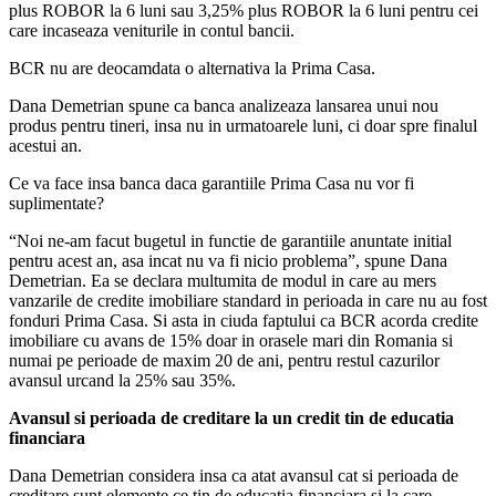
plus ROBOR la 6 luni sau 3,25% plus ROBOR la 6 luni pentru cei
care incaseaza veniturile in contul bancii.
BCR nu are deocamdata o alternativa la Prima Casa.
Dana Demetrian spune ca banca analizeaza lansarea unui nou
produs pentru tineri, insa nu in urmatoarele luni, ci doar spre finalul
acestui an.
Ce va face insa banca daca garantiile Prima Casa nu vor fi
suplimentate?
“Noi ne-am facut bugetul in functie de garantiile anuntate initial
pentru acest an, asa incat nu va fi nicio problema”, spune Dana
Demetrian. Ea se declara multumita de modul in care au mers
vanzarile de credite imobiliare standard in perioada in care nu au fost
fonduri Prima Casa. Si asta in ciuda faptului ca BCR acorda credite
imobiliare cu avans de 15% doar in orasele mari din Romania si
numai pe perioade de maxim 20 de ani, pentru restul cazurilor
avansul urcand la 25% sau 35%.
Avansul si perioada de creditare la un credit tin de educatia
financiara
Dana Demetrian considera insa ca atat avansul cat si perioada de
creditare sunt elemente ce tin de educatia financiara si la care