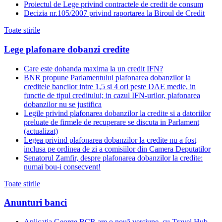
Proiectul de Lege privind contractele de credit de consum
Decizia nr.105/2007 privind raportarea la Biroul de Credit
Toate stirile
Lege plafonare dobanzi credite
Care este dobanda maxima la un credit IFN?
BNR propune Parlamentului plafonarea dobanzilor la
creditele bancilor intre 1,5 si 4 ori peste DAE medie, in
functie de tipul creditului; in cazul IFN-urilor, plafonarea
dobanzilor nu se justifica
Legile privind plafonarea dobanzilor la credite si a datoriilor
preluate de firmele de recuperare se discuta in Parlament
(actualizat)
Legea privind plafonarea dobanzilor la credite nu a fost
inclusa pe ordinea de zi a comisiilor din Camera Deputatilor
Senatorul Zamfir, despre plafonarea dobanzilor la credite:
numai bou-i consecvent!
Toate stirile
Anunturi banci
Aplicația George BCR are o nouă versiune, cu Travel Hub