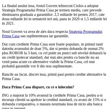
La finalul anului insa, fostul Guvern tehnocrat Ciolos a adoptat
Strategia Programului Prima Casa pe termen mediu, care prevede
diminuarea graduala a garantiilor: 2,5 miliarde lei pentru 2017, cate
doua miliarde lei in urmatorii trei ani, pana in 2020 si 1,5 miliarde lei
in 2021.
Noul Guvern va avea de ales daca respecta
Strategia Programului
Prima Casa
sau suplimenteaza iar garantiile.
Dar cum creditele Prima Casa sunt foarte populare, in primul rand
datorita avansului de doar 5%, dar si pentru dobanda de numai 2%
plus ROBOR la 3 luni, cu cel putin un punct sub nivelul dobanzii la
un credit ipotecar standard, dar mai ales pentru ca bancile nu au
venit pana acum cu alternative viabile la Prima Casa, cel mai
probabil garantiile vor fi din nou suplimentate.
Bancile au facut, discret insa, primii pasi pentru credite alternative la
Prima Casa.
Daca Prima Casa dispare, cu ce o inlocuim?
ING a majorat la 10% avansul la creditele Prima Casa, pentru a-si
incuraja clientii sa apeleze la creditul standard, cu avans de 15% si o
dobanda comparativa, o masura neurmata insa de nicio alta banca
pana in prezent.