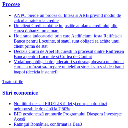
Procese
ANPC pierde un proces cu Intesa si ARB privind modul de
calcul al ratelor la credite
Un client Credius obtine in justitie anularea creditului, din
cauza dobanzii prea mari
Hotararea judecatoriei prin care Aedificium, fosta Raiffeisen
Banca pentru Locuinte, si statul sunt obligati sa achite unui
client prima de stat
Decizia Curtii de Apel Bucuresti in procesul dintre Raiffeisen
Banca pentru Locuinte si Curtea de Conturi
Vodafone, obligata de judecatori sa despagubeasca un abonat
caruia a refuzat sa-i repare un telefon stricat sau sa-i dea banii
inapoi (decizia instantei)
Toate stirile
Stiri economice
Noi titluri de stat FIDELIS în lei și euro, cu dobânzi
neimpozabile de pânã la 7,50%
BID gestionează granturile Programului Diaspora Investește
Acasă
Ratingul României, confirmat la Baa3