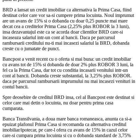
BRD a lansat un credit imobiliar ca alternativa la Prima Casa, fiind
destinat celor care vor sa-si cumpere prima locuinta. Noul imprumut
are un avans de 15% si o dobanda cu doar 0,25 puncte mai mare
decat cea a creditelor Prima Casa (2,25% plus ROBOR la 3 luni),
insa dezavantajul este ca se acorda doar clientilor BRD care-si
incaseaza salariul intr-un cont al bancii. Daca pe parcursul
rambursarii creditului nu-ti mai incasezi salariul la BRD, dobanda
creste cu o jumatate de punct.
Bancpost a venit recent cu o oferta si mai buna: un credit imobiliar
cu avans tot de 15% si dobanda de doar 2% plus ROBOR 3 luni, la
fel ca la Prima Casa, dar tot cu conditia incasarii venitului intr-un
cont al bancii. Dobanda creste substantial, la 3,25% plus ROBOR.
daca pe parcursul rambursarii imprumului nu mai incasezi venituri in
contul bancii.
Spre deosebire de creditul BRD insa, cel al Bancpost este destinat si
celor care mai detin o locuinta, nu doar pentru prima casa
cumparata.
Banca Transilvania, a doua mare banca romaneasca, anunta ca si-a
epuizat plafonul Prima Casa si recomanda ca alternativa creditul
imobiliar/ipotecar, pe care-l ofera cu avans de 15% in cazul celor
care-si cumpara prima locuinta si cu o dobanda standard de 3,75%