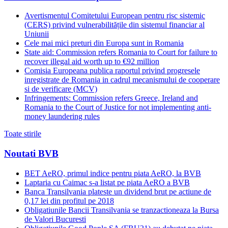
Avertismentul Comitetului European pentru risc sistemic
(CERS) privind vulnerabilitățile din sistemul financiar al
Uniunii
Cele mai mici preturi din Europa sunt in Romania
State aid: Commission refers Romania to Court for failure to
recover illegal aid worth up to €92 million
Comisia Europeana publica raportul privind progresele
inregistrate de Romania in cadrul mecanismului de cooperare
si de verificare (MCV)
Infringements: Commission refers Greece, Ireland and
Romania to the Court of Justice for not implementing anti-
money laundering rules
Toate stirile
Noutati BVB
BET AeRO, primul indice pentru piata AeRO, la BVB
Laptaria cu Caimac s-a listat pe piata AeRO a BVB
Banca Transilvania plateste un dividend brut pe actiune de
0,17 lei din profitul pe 2018
Obligatiunile Bancii Transilvania se tranzactioneaza la Bursa
de Valori Bucuresti