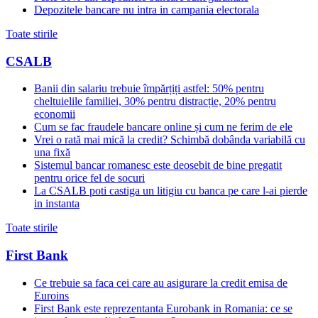
Depozitele bancare nu intra in campania electorala
Toate stirile
CSALB
Banii din salariu trebuie împărțiți astfel: 50% pentru
cheltuielile familiei, 30% pentru distracție, 20% pentru
economii
Cum se fac fraudele bancare online și cum ne ferim de ele
Vrei o rată mai mică la credit? Schimbă dobânda variabilă cu
una fixă
Sistemul bancar romanesc este deosebit de bine pregatit
pentru orice fel de socuri
La CSALB poti castiga un litigiu cu banca pe care l-ai pierde
in instanta
Toate stirile
First Bank
Ce trebuie sa faca cei care au asigurare la credit emisa de
Euroins
First Bank este reprezentanta Eurobank in Romania: ce se