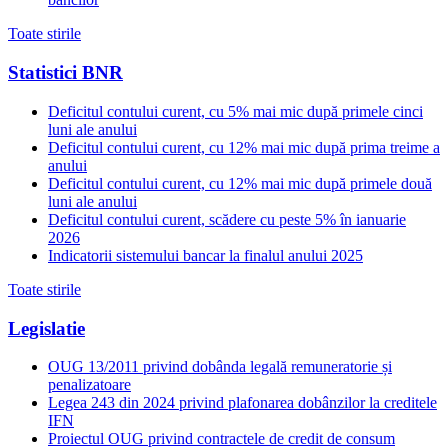
Toate stirile
Statistici BNR
Deficitul contului curent, cu 5% mai mic după primele cinci
luni ale anului
Deficitul contului curent, cu 12% mai mic după prima treime a
anului
Deficitul contului curent, cu 12% mai mic după primele două
luni ale anului
Deficitul contului curent, scădere cu peste 5% în ianuarie
2026
Indicatorii sistemului bancar la finalul anului 2025
Toate stirile
Legislatie
OUG 13/2011 privind dobânda legală remuneratorie și
penalizatoare
Legea 243 din 2024 privind plafonarea dobânzilor la creditele
IFN
Proiectul OUG privind contractele de credit de consum