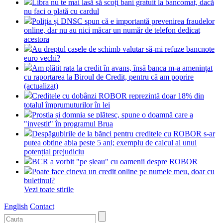
Libra nu te mai lasă să scoți bani gratuit la bancomat, dacă
nu faci o plată cu cardul
Poliția și DNSC spun că e importantă prevenirea fraudelor
online, dar nu au nici măcar un număr de telefon dedicat
acestora
Au dreptul casele de schimb valutar să-mi refuze bancnote
euro vechi?
Am plătit rata la credit în avans, însă banca m-a amenințat
cu raportarea la Biroul de Credit, pentru că am poprire
(actualizat)
Creditele cu dobânzi ROBOR reprezintă doar 18% din
totalul împrumuturilor în lei
Prostia și domnia se plătesc, spune o doamnă care a
"investit" în programul Brua
Despăgubirile de la bănci pentru creditele cu ROBOR s-ar
putea obține abia peste 5 ani; exemplu de calcul al unui
potențial prejudiciu
BCR a vorbit "pe șleau" cu oamenii despre ROBOR
Poate face cineva un credit online pe numele meu, doar cu
buletinul?
Vezi toate stirile
English
Contact