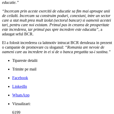
educatie.”
“Incercam prin aceste exercitii de educatie sa fim mai aproape unii
de ceilalti. Incercam sa construim poduri, conexiuni, intre un sector
care a stat mult prea mult izolat (sectorul bancar) si oamenii acestei
tari, pentru care noi existam. Primul pas in crearea de prosperitate
este increderea, iar primul pas spre incredere este educatia”
, a
adaugat seful BCR.
El a folosit increderea ca laitmotiv intrucat BCR deruleaza in prezent
o campanie de promovare cu sloganul:
“Romania are nevoie de
oameni care au incredere in ei si de o banca pregatita sa-i sustina.”
Tipareste detalii
Trimite pe mail
Facebook
LinkedIn
WhatsApp
Vizualizari:
6199