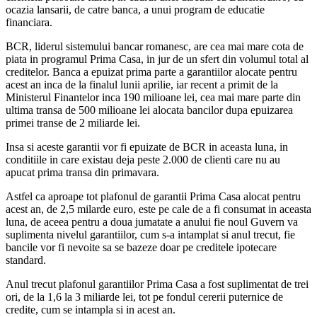
ocazia lansarii, de catre banca, a unui program de educatie
financiara.
BCR, liderul sistemului bancar romanesc, are cea mai mare cota de
piata in programul Prima Casa, in jur de un sfert din volumul total al
creditelor. Banca a epuizat prima parte a garantiilor alocate pentru
acest an inca de la finalul lunii aprilie, iar recent a primit de la
Ministerul Finantelor inca 190 milioane lei, cea mai mare parte din
ultima transa de 500 milioane lei alocata bancilor dupa epuizarea
primei transe de 2 miliarde lei.
Insa si aceste garantii vor fi epuizate de BCR in aceasta luna, in
conditiile in care existau deja peste 2.000 de clienti care nu au
apucat prima transa din primavara.
Astfel ca aproape tot plafonul de garantii Prima Casa alocat pentru
acest an, de 2,5 milarde euro, este pe cale de a fi consumat in aceasta
luna, de aceea pentru a doua jumatate a anului fie noul Guvern va
suplimenta nivelul garantiilor, cum s-a intamplat si anul trecut, fie
bancile vor fi nevoite sa se bazeze doar pe creditele ipotecare
standard.
Anul trecut plafonul garantiilor Prima Casa a fost suplimentat de trei
ori, de la 1,6 la 3 miliarde lei, tot pe fondul cererii puternice de
credite, cum se intampla si in acest an.