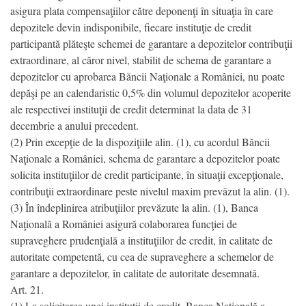
asigura plata compensaţiilor către deponenţi în situaţia în care
depozitele devin indisponibile, fiecare instituţie de credit
participantă plăteşte schemei de garantare a depozitelor contribuţii
extraordinare, al căror nivel, stabilit de schema de garantare a
depozitelor cu aprobarea Băncii Naţionale a României, nu poate
depăşi pe an calendaristic 0,5% din volumul depozitelor acoperite
ale respectivei instituţii de credit determinat la data de 31
decembrie a anului precedent.
(2) Prin excepţie de la dispoziţiile alin. (1), cu acordul Băncii
Naţionale a României, schema de garantare a depozitelor poate
solicita instituţiilor de credit participante, în situaţii excepţionale,
contribuţii extraordinare peste nivelul maxim prevăzut la alin. (1).
(3) În îndeplinirea atribuţiilor prevăzute la alin. (1), Banca
Naţională a României asigură colaborarea funcţiei de
supraveghere prudenţială a instituţiilor de credit, în calitate de
autoritate competentă, cu cea de supraveghere a schemelor de
garantare a depozitelor, în calitate de autoritate desemnată.
Art. 21.
(1) La solicitarea unei instituţii de credit, Banca Naţională a