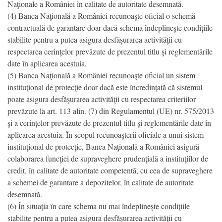
Naţionale a României în calitate de autoritate desemnată.
(4) Banca Naţională a României recunoaşte oficial o schemă
contractuală de garantare doar dacă schema îndeplineşte condiţiile
stabilite pentru a putea asigura desfăşurarea activităţii cu
respectarea cerinţelor prevăzute de prezentul titlu şi reglementările
date în aplicarea acestuia.
(5) Banca Naţională a României recunoaşte oficial un sistem
instituţional de protecţie doar dacă este încredinţată că sistemul
poate asigura desfăşurarea activităţii cu respectarea criteriilor
prevăzute la art. 113 alin. (7) din Regulamentul (UE) nr. 575/2013
şi a cerinţelor prevăzute de prezentul titlu şi reglementările date în
aplicarea acestuia. În scopul recunoaşterii oficiale a unui sistem
instituţional de protecţie, Banca Naţională a României asigură
colaborarea funcţiei de supraveghere prudenţială a instituţiilor de
credit, în calitate de autoritate competentă, cu cea de supraveghere
a schemei de garantare a depozitelor, în calitate de autoritate
desemnată.
(6) În situaţia în care schema nu mai îndeplineşte condiţiile
stabilite pentru a putea asigura desfăşurarea activităţii cu