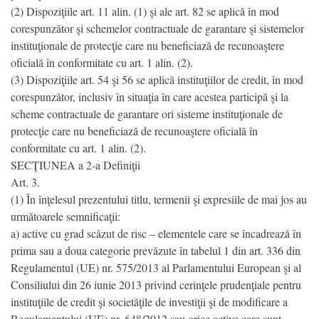
(2) Dispoziţiile art. 11 alin. (1) şi ale art. 82 se aplică în mod
corespunzător şi schemelor contractuale de garantare şi sistemelor
instituţionale de protecţie care nu beneficiază de recunoaştere
oficială în conformitate cu art. 1 alin. (2).
(3) Dispoziţiile art. 54 şi 56 se aplică instituţiilor de credit, în mod
corespunzător, inclusiv în situaţia în care acestea participă şi la
scheme contractuale de garantare ori sisteme instituţionale de
protecţie care nu beneficiază de recunoaştere oficială în
conformitate cu art. 1 alin. (2).
SECŢIUNEA a 2-a Definiţii
Art. 3.
(1) În înţelesul prezentului titlu, termenii şi expresiile de mai jos au
următoarele semnificaţii:
a) active cu grad scăzut de risc – elementele care se încadrează în
prima sau a doua categorie prevăzute în tabelul 1 din art. 336 din
Regulamentul (UE) nr. 575/2013 al Parlamentului European şi al
Consiliului din 26 iunie 2013 privind cerinţele prudenţiale pentru
instituţiile de credit şi societăţile de investiţii şi de modificare a
Regulamentului (UE) nr. 648/2012 sau orice active care sunt