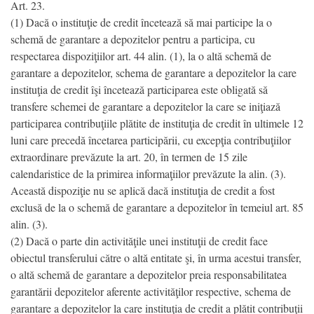
Art. 23.
(1) Dacă o instituţie de credit încetează să mai participe la o
schemă de garantare a depozitelor pentru a participa, cu
respectarea dispoziţiilor art. 44 alin. (1), la o altă schemă de
garantare a depozitelor, schema de garantare a depozitelor la care
instituţia de credit îşi încetează participarea este obligată să
transfere schemei de garantare a depozitelor la care se iniţiază
participarea contribuţiile plătite de instituţia de credit în ultimele 12
luni care precedă încetarea participării, cu excepţia contribuţiilor
extraordinare prevăzute la art. 20, în termen de 15 zile
calendaristice de la primirea informaţiilor prevăzute la alin. (3).
Această dispoziţie nu se aplică dacă instituţia de credit a fost
exclusă de la o schemă de garantare a depozitelor în temeiul art. 85
alin. (3).
(2) Dacă o parte din activităţile unei instituţii de credit face
obiectul transferului către o altă entitate şi, în urma acestui transfer,
o altă schemă de garantare a depozitelor preia responsabilitatea
garantării depozitelor aferente activităţilor respective, schema de
garantare a depozitelor la care instituţia de credit a plătit contribuţii