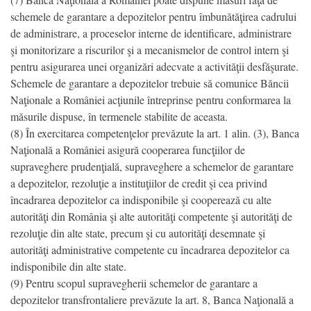
schemele de garantare a depozitelor pentru îmbunătăţirea cadrului
de administrare, a proceselor interne de identificare, administrare
şi monitorizare a riscurilor şi a mecanismelor de control intern şi
pentru asigurarea unei organizări adecvate a activităţii desfăşurate.
Schemele de garantare a depozitelor trebuie să comunice Băncii
Naţionale a României acţiunile întreprinse pentru conformarea la
măsurile dispuse, în termenele stabilite de aceasta.
(8) În exercitarea competenţelor prevăzute la art. 1 alin. (3), Banca
Naţională a României asigură cooperarea funcţiilor de
supraveghere prudenţială, supraveghere a schemelor de garantare
a depozitelor, rezoluţie a instituţiilor de credit şi cea privind
încadrarea depozitelor ca indisponibile şi cooperează cu alte
autorităţi din România şi alte autorităţi competente şi autorităţi de
rezoluţie din alte state, precum şi cu autorităţi desemnate şi
autorităţi administrative competente cu încadrarea depozitelor ca
indisponibile din alte state.
(9) Pentru scopul supravegherii schemelor de garantare a
depozitelor transfrontaliere prevăzute la art. 8, Banca Naţională a