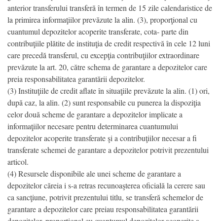
anterior transferului transferă în termen de 15 zile calendaristice de
la primirea informaţiilor prevăzute la alin. (3), proporţional cu
cuantumul depozitelor acoperite transferate, cota- parte din
contribuţiile plătite de instituţia de credit respectivă în cele 12 luni
care precedă transferul, cu excepţia contribuţiilor extraordinare
prevăzute la art. 20, către schema de garantare a depozitelor care
preia responsabilitatea garantării depozitelor.
(3) Instituţiile de credit aflate în situaţiile prevăzute la alin. (1) ori,
după caz, la alin. (2) sunt responsabile cu punerea la dispoziţia
celor două scheme de garantare a depozitelor implicate a
informaţiilor necesare pentru determinarea cuantumului
depozitelor acoperite transferate şi a contribuţiilor necesar a fi
transferate schemei de garantare a depozitelor potrivit prezentului
articol.
(4) Resursele disponibile ale unei scheme de garantare a
depozitelor căreia i s-a retras recunoaşterea oficială la cerere sau
ca sancţiune, potrivit prezentului titlu, se transferă schemelor de
garantare a depozitelor care preiau responsabilitatea garantării
depozitelor, proporţional cu cuantumul depozitelor acoperite a