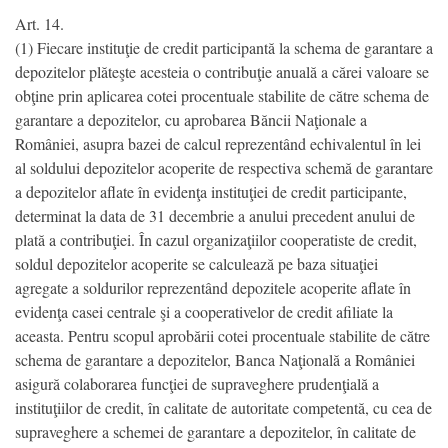
Art. 14.
(1) Fiecare instituţie de credit participantă la schema de garantare a
depozitelor plăteşte acesteia o contribuţie anuală a cărei valoare se
obţine prin aplicarea cotei procentuale stabilite de către schema de
garantare a depozitelor, cu aprobarea Băncii Naţionale a
României, asupra bazei de calcul reprezentând echivalentul în lei
al soldului depozitelor acoperite de respectiva schemă de garantare
a depozitelor aflate în evidenţa instituţiei de credit participante,
determinat la data de 31 decembrie a anului precedent anului de
plată a contribuţiei. În cazul organizaţiilor cooperatiste de credit,
soldul depozitelor acoperite se calculează pe baza situaţiei
agregate a soldurilor reprezentând depozitele acoperite aflate în
evidenţa casei centrale şi a cooperativelor de credit afiliate la
aceasta. Pentru scopul aprobării cotei procentuale stabilite de către
schema de garantare a depozitelor, Banca Naţională a României
asigură colaborarea funcţiei de supraveghere prudenţială a
instituţiilor de credit, în calitate de autoritate competentă, cu cea de
supraveghere a schemei de garantare a depozitelor, în calitate de