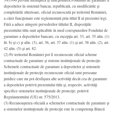
depozitelor în sistemul bancar, republicată, cu modificările şi
completările ulterioare, oficial recunoscută pe teritoriul României,
a cărei funcţionare este reglementată prin titlul II al prezentei legi.
Fără a aduce atingere prevederilor titlului II, dispoziţiile
prezentului titlu sunt aplicabile în mod corespunzător Fondului de
garantare a depozitelor bancare, cu excepţia art. 33, art. 35 alin. (1)
lit. b) şi c) şi alin. (3), art. 36, art. 37 alin. (1) şi art. 38 alin. (2), art.
42 alin. (5) şi art. 82.
(2) Pe teritoriul României pot fi recunoscute oficial scheme
contractuale de garantare şi sisteme instituţionale de protecţie.
Schemele contractuale de garantare a depozitelor şi sistemele
instituţionale de protecţie recunoscute oficial sunt persoane
juridice care nu pot desfăşura alte activităţi decât cea de garantare
a depozitelor potrivit prezentului titlu şi, respectiv, activităţi
specifice sistemelor instituţionale de protecţie, potrivit
Regulamentului (UE) nr. 575/2013.
(3) Recunoaşterea oficială a schemelor contractuale de garantare şi
a sistemelor instituţionale de protecţie este în competenţa Băncii