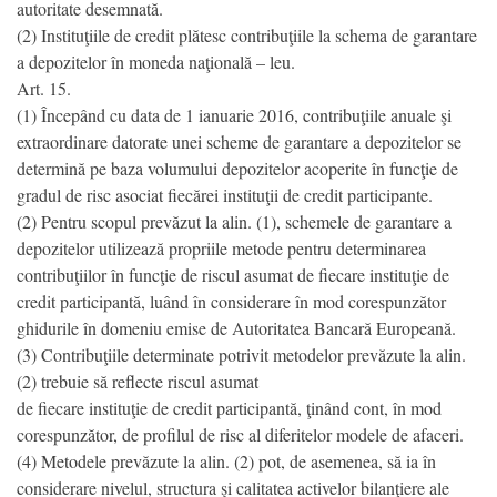
autoritate desemnată.
(2) Instituţiile de credit plătesc contribuţiile la schema de garantare
a depozitelor în moneda naţională – leu.
Art. 15.
(1) Începând cu data de 1 ianuarie 2016, contribuţiile anuale şi
extraordinare datorate unei scheme de garantare a depozitelor se
determină pe baza volumului depozitelor acoperite în funcţie de
gradul de risc asociat fiecărei instituţii de credit participante.
(2) Pentru scopul prevăzut la alin. (1), schemele de garantare a
depozitelor utilizează propriile metode pentru determinarea
contribuţiilor în funcţie de riscul asumat de fiecare instituţie de
credit participantă, luând în considerare în mod corespunzător
ghidurile în domeniu emise de Autoritatea Bancară Europeană.
(3) Contribuţiile determinate potrivit metodelor prevăzute la alin.
(2) trebuie să reflecte riscul asumat
de fiecare instituţie de credit participantă, ţinând cont, în mod
corespunzător, de profilul de risc al diferitelor modele de afaceri.
(4) Metodele prevăzute la alin. (2) pot, de asemenea, să ia în
considerare nivelul, structura şi calitatea activelor bilanţiere ale