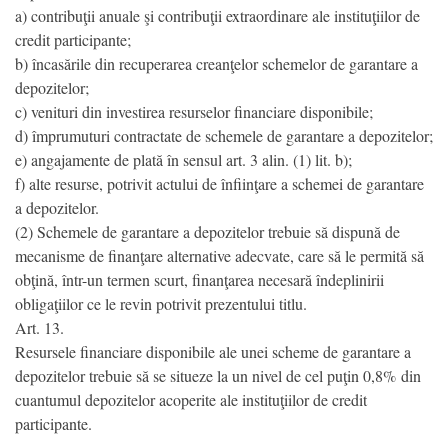
a) contribuţii anuale şi contribuţii extraordinare ale instituţiilor de
credit participante;
b) încasările din recuperarea creanţelor schemelor de garantare a
depozitelor;
c) venituri din investirea resurselor financiare disponibile;
d) împrumuturi contractate de schemele de garantare a depozitelor;
e) angajamente de plată în sensul art. 3 alin. (1) lit. b);
f) alte resurse, potrivit actului de înfiinţare a schemei de garantare
a depozitelor.
(2) Schemele de garantare a depozitelor trebuie să dispună de
mecanisme de finanţare alternative adecvate, care să le permită să
obţină, într-un termen scurt, finanţarea necesară îndeplinirii
obligaţiilor ce le revin potrivit prezentului titlu.
Art. 13.
Resursele financiare disponibile ale unei scheme de garantare a
depozitelor trebuie să se situeze la un nivel de cel puţin 0,8% din
cuantumul depozitelor acoperite ale instituţiilor de credit
participante.