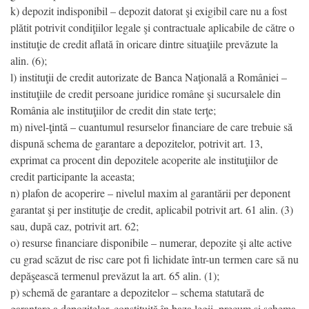
k) depozit indisponibil – depozit datorat şi exigibil care nu a fost
plătit potrivit condiţiilor legale şi contractuale aplicabile de către o
instituţie de credit aflată în oricare dintre situaţiile prevăzute la
alin. (6);
l) instituţii de credit autorizate de Banca Naţională a României –
instituţiile de credit persoane juridice române şi sucursalele din
România ale instituţiilor de credit din state terţe;
m) nivel-ţintă – cuantumul resurselor financiare de care trebuie să
dispună schema de garantare a depozitelor, potrivit art. 13,
exprimat ca procent din depozitele acoperite ale instituţiilor de
credit participante la aceasta;
n) plafon de acoperire – nivelul maxim al garantării per deponent
garantat şi per instituţie de credit, aplicabil potrivit art. 61 alin. (3)
sau, după caz, potrivit art. 62;
o) resurse financiare disponibile – numerar, depozite şi alte active
cu grad scăzut de risc care pot fi lichidate într-un termen care să nu
depăşească termenul prevăzut la art. 65 alin. (1);
p) schemă de garantare a depozitelor – schema statutară de
garantare a depozitelor, constituită în baza legii, precum şi schema