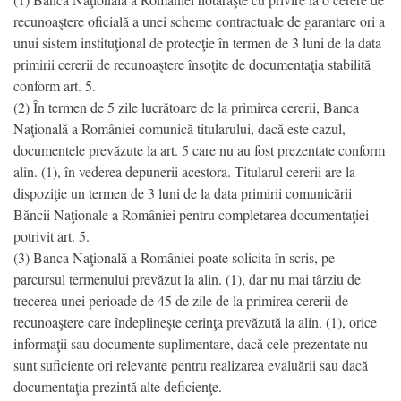
recunoaştere oficială a unei scheme contractuale de garantare ori a
unui sistem instituţional de protecţie în termen de 3 luni de la data
primirii cererii de recunoaştere însoţite de documentaţia stabilită
conform art. 5.
(2) În termen de 5 zile lucrătoare de la primirea cererii, Banca
Naţională a României comunică titularului, dacă este cazul,
documentele prevăzute la art. 5 care nu au fost prezentate conform
alin. (1), în vederea depunerii acestora. Titularul cererii are la
dispoziţie un termen de 3 luni de la data primirii comunicării
Băncii Naţionale a României pentru completarea documentaţiei
potrivit art. 5.
(3) Banca Naţională a României poate solicita în scris, pe
parcursul termenului prevăzut la alin. (1), dar nu mai târziu de
trecerea unei perioade de 45 de zile de la primirea cererii de
recunoaştere care îndeplineşte cerinţa prevăzută la alin. (1), orice
informaţii sau documente suplimentare, dacă cele prezentate nu
sunt suficiente ori relevante pentru realizarea evaluării sau dacă
documentaţia prezintă alte deficienţe.