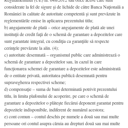
considerate la fel de sigure şi de lichide de către Banca Naţională a
României în calitate de autoritate competentă şi sunt prevăzute în
reglementările emise în aplicarea prezentului titlu;
b) angajamente de plată – orice angajamente de plată ale unei
instituţii de credit faţă de o schemă de garantare a depozitelor care
sunt garantate integral, cu condiţia ca garanţiile să respecte
cerinţele prevăzute la alin. (4);
c) autoritate desemnată – organismul public care administrează o
schemă de garantare a depozitelor sau, în cazul în care
funcţionarea schemei de garantare a depozitelor este administrată
de o entitate privată, autoritatea publică desemnată pentru
supravegherea respectivei scheme;
d) compensaţie – suma de bani determinată potrivit prezentului
titlu, în limita plafonului de acoperire, pe care o schemă de
garantare a depozitelor o plăteşte fiecărui deponent garantat pentru
depozitele indisponibile, indiferent de numărul acestora;
e) cont comun – contul deschis pe numele a două sau mai multe
persoane ori contul asupra căruia au drepturi două sau mai multe