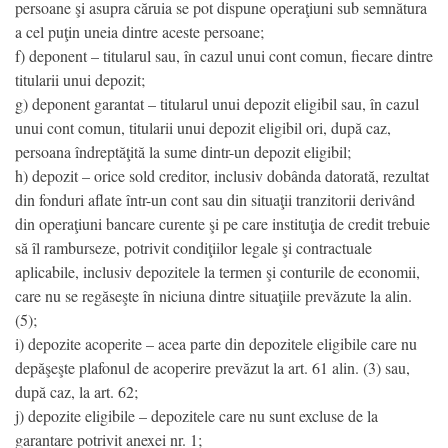
persoane şi asupra căruia se pot dispune operaţiuni sub semnătura
a cel puţin uneia dintre aceste persoane;
f) deponent – titularul sau, în cazul unui cont comun, fiecare dintre
titularii unui depozit;
g) deponent garantat – titularul unui depozit eligibil sau, în cazul
unui cont comun, titularii unui depozit eligibil ori, după caz,
persoana îndreptăţită la sume dintr-un depozit eligibil;
h) depozit – orice sold creditor, inclusiv dobânda datorată, rezultat
din fonduri aflate într-un cont sau din situaţii tranzitorii derivând
din operaţiuni bancare curente şi pe care instituţia de credit trebuie
să îl ramburseze, potrivit condiţiilor legale şi contractuale
aplicabile, inclusiv depozitele la termen şi conturile de economii,
care nu se regăseşte în niciuna dintre situaţiile prevăzute la alin.
(5);
i) depozite acoperite – acea parte din depozitele eligibile care nu
depăşeşte plafonul de acoperire prevăzut la art. 61 alin. (3) sau,
după caz, la art. 62;
j) depozite eligibile – depozitele care nu sunt excluse de la
garantare potrivit anexei nr. 1;