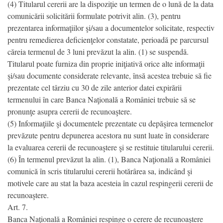
(4) Titularul cererii are la dispoziţie un termen de o lună de la data
comunicării solicitării formulate potrivit alin. (3), pentru
prezentarea informaţiilor şi/sau a documentelor solicitate, respectiv
pentru remedierea deficienţelor constatate, perioadă pe parcursul
căreia termenul de 3 luni prevăzut la alin. (1) se suspendă.
Titularul poate furniza din proprie iniţiativă orice alte informaţii
şi/sau documente considerate relevante, însă acestea trebuie să fie
prezentate cel târziu cu 30 de zile anterior datei expirării
termenului în care Banca Naţională a României trebuie să se
pronunţe asupra cererii de recunoaştere.
(5) Informaţiile şi documentele prezentate cu depăşirea termenelor
prevăzute pentru depunerea acestora nu sunt luate în considerare
la evaluarea cererii de recunoaştere şi se restituie titularului cererii.
(6) În termenul prevăzut la alin. (1), Banca Naţională a României
comunică în scris titularului cererii hotărârea sa, indicând şi
motivele care au stat la baza acesteia în cazul respingerii cererii de
recunoaştere.
Art. 7.
Banca Naţională a României respinge o cerere de recunoaştere