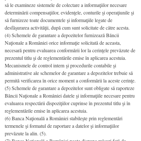
să le examineze sistemele de colectare a informaţiilor necesare
determinării compensaţiilor, evidenţele, conturile şi operaţiunile şi
să furnizeze toate documentele şi informaţiile legate de
desfăşurarea activităţii, după cum sunt solicitate de către acesta.
(4) Schemele de garantare a depozitelor furnizează Băncii
Naţionale a României orice informaţie solicitată de aceasta,
necesară pentru evaluarea conformării lor la cerinţele prevăzute de
prezentul titlu şi de reglementările emise în aplicarea acestuia.
Mecanismele de control intern şi procedurile contabile şi
administrative ale schemelor de garantare a depozitelor trebuie să
permită verificarea în orice moment a conformării la aceste cerinţe.
(5) Schemele de garantare a depozitelor sunt obligate să raporteze
Băncii Naţionale a României datele şi informaţiile necesare pentru
evaluarea respectării dispoziţiilor cuprinse în prezentul titlu şi în
reglementările emise în aplicarea acestuia.
(6) Banca Naţională a României stabileşte prin reglementări
termenele şi formatul de raportare a datelor şi informaţiilor
prevăzute la alin. (5).
(7) Banca Naţională a României poate dispune măsuri faţă de