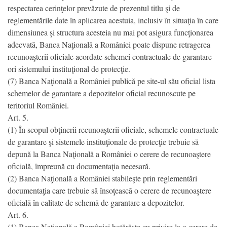
respectarea cerinţelor prevăzute de prezentul titlu şi de
reglementările date în aplicarea acestuia, inclusiv în situaţia în care
dimensiunea şi structura acesteia nu mai pot asigura funcţionarea
adecvată, Banca Naţională a României poate dispune retragerea
recunoaşterii oficiale acordate schemei contractuale de garantare
ori sistemului instituţional de protecţie.
(7) Banca Naţională a României publică pe site-ul său oficial lista
schemelor de garantare a depozitelor oficial recunoscute pe
teritoriul României.
Art. 5.
(1) În scopul obţinerii recunoaşterii oficiale, schemele contractuale
de garantare şi sistemele instituţionale de protecţie trebuie să
depună la Banca Naţională a României o cerere de recunoaştere
oficială, împreună cu documentaţia necesară.
(2) Banca Naţională a României stabileşte prin reglementări
documentaţia care trebuie să însoţească o cerere de recunoaştere
oficială în calitate de schemă de garantare a depozitelor.
Art. 6.
(1) Banca Naţională a României hotărăşte cu privire la o cerere de