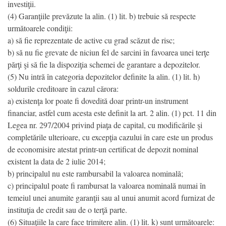
investiţii.
(4) Garanţiile prevăzute la alin. (1) lit. b) trebuie să respecte
următoarele condiţii:
a) să fie reprezentate de active cu grad scăzut de risc;
b) să nu fie grevate de niciun fel de sarcini în favoarea unei terţe
părţi şi să fie la dispoziţia schemei de garantare a depozitelor.
(5) Nu intră în categoria depozitelor definite la alin. (1) lit. h)
soldurile creditoare în cazul cărora:
a) existenţa lor poate fi dovedită doar printr-un instrument
financiar, astfel cum acesta este definit la art. 2 alin. (1) pct. 11 din
Legea nr. 297/2004 privind piaţa de capital, cu modificările şi
completările ulterioare, cu excepţia cazului în care este un produs
de economisire atestat printr-un certificat de depozit nominal
existent la data de 2 iulie 2014;
b) principalul nu este rambursabil la valoarea nominală;
c) principalul poate fi rambursat la valoarea nominală numai în
temeiul unei anumite garanţii sau al unui anumit acord furnizat de
instituţia de credit sau de o terţă parte.
(6) Situaţiile la care face trimitere alin. (1) lit. k) sunt următoarele: