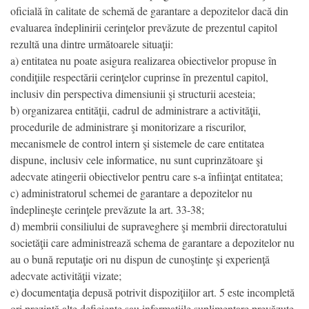
oficială în calitate de schemă de garantare a depozitelor dacă din
evaluarea îndeplinirii cerinţelor prevăzute de prezentul capitol
rezultă una dintre următoarele situaţii:
a) entitatea nu poate asigura realizarea obiectivelor propuse în
condiţiile respectării cerinţelor cuprinse în prezentul capitol,
inclusiv din perspectiva dimensiunii şi structurii acesteia;
b) organizarea entităţii, cadrul de administrare a activităţii,
procedurile de administrare şi monitorizare a riscurilor,
mecanismele de control intern şi sistemele de care entitatea
dispune, inclusiv cele informatice, nu sunt cuprinzătoare şi
adecvate atingerii obiectivelor pentru care s-a înfiinţat entitatea;
c) administratorul schemei de garantare a depozitelor nu
îndeplineşte cerinţele prevăzute la art. 33-38;
d) membrii consiliului de supraveghere şi membrii directoratului
societăţii care administrează schema de garantare a depozitelor nu
au o bună reputaţie ori nu dispun de cunoştinţe şi experienţă
adecvate activităţii vizate;
e) documentaţia depusă potrivit dispoziţiilor art. 5 este incompletă
ori prezintă alte deficienţe sau informaţiile suplimentare prevăzute