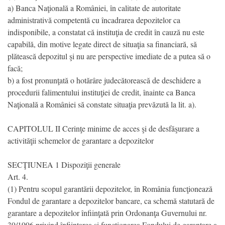
a) Banca Naţională a României, în calitate de autoritate
administrativă competentă cu încadrarea depozitelor ca
indisponibile, a constatat că instituţia de credit în cauză nu este
capabilă, din motive legate direct de situaţia sa financiară, să
plătească depozitul şi nu are perspective imediate de a putea să o
facă;
b) a fost pronunţată o hotărâre judecătorească de deschidere a
procedurii falimentului instituţiei de credit, înainte ca Banca
Naţională a României să constate situaţia prevăzută la lit. a).
CAPITOLUL II Cerinţe minime de acces şi de desfăşurare a
activităţii schemelor de garantare a depozitelor
SECŢIUNEA 1 Dispoziţii generale
Art. 4.
(1) Pentru scopul garantării depozitelor, în România funcţionează
Fondul de garantare a depozitelor bancare, ca schemă statutară de
garantare a depozitelor înfiinţată prin Ordonanţa Guvernului nr.
39/1996 privind înfiinţarea şi funcţionarea Fondului de garantare a