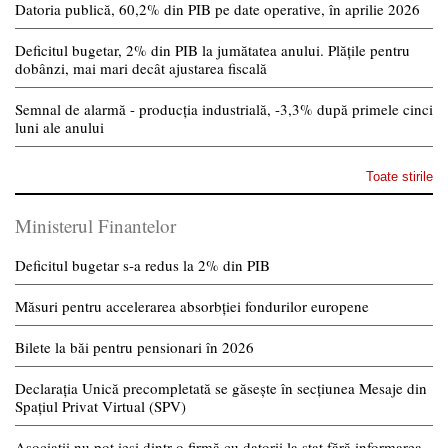
Datoria publică, 60,2% din PIB pe date operative, în aprilie 2026
Deficitul bugetar, 2% din PIB la jumătatea anului. Plățile pentru
dobânzi, mai mari decât ajustarea fiscală
Semnal de alarmă - producția industrială, -3,3% după primele cinci
luni ale anului
Toate stirile
Ministerul Finantelor
Deficitul bugetar s-a redus la 2% din PIB
Măsuri pentru accelerarea absorbției fondurilor europene
Bilete la băi pentru pensionari în 2026
Declarația Unică precompletată se găsește în secțiunea Mesaje din
Spațiul Privat Virtual (SPV)
Asociații nu pot ieși dintr-o firmă cu datorii la stat fără informarea