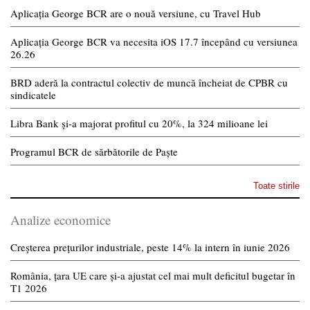
Aplicația George BCR are o nouă versiune, cu Travel Hub
Aplicația George BCR va necesita iOS 17.7 începând cu versiunea
26.26
BRD aderă la contractul colectiv de muncă încheiat de CPBR cu
sindicatele
Libra Bank și-a majorat profitul cu 20%, la 324 milioane lei
Programul BCR de sărbătorile de Paște
Toate stirile
Analize economice
Creșterea prețurilor industriale, peste 14% la intern în iunie 2026
România, țara UE care și-a ajustat cel mai mult deficitul bugetar în
T1 2026