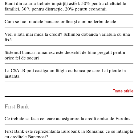
Banii din salariu trebuie împărțiți astfel: 50% pentru cheltuielile
familiei, 30% pentru distracție, 20% pentru economii
Cum se fac fraudele bancare online și cum ne ferim de ele
Vrei o rată mai mică la credit? Schimbă dobânda variabilă cu una
fixă
Sistemul bancar romanesc este deosebit de bine pregatit pentru
orice fel de socuri
La CSALB poti castiga un litigiu cu banca pe care l-ai pierde in
instanta
Toate stirile
First Bank
Ce trebuie sa faca cei care au asigurare la credit emisa de Euroins
First Bank este reprezentanta Eurobank in Romania: ce se intampla
cu creditele Bancpost?