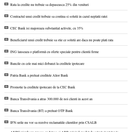
Rata la credite nu trebuie sa depaseasca 25% din venituri
Contractul unui credit trebuie sa contina si solutii in cazul neplatii ratei
CEC Bank isi majoreaza substantial activele, cu 35%
Beneficiarul unui credit trebuie sa stie ce solutii are daca nu poate plati rata
ING lanseaza o platformă cu oferte speciale pentru clientii firme
Bancile cu cele mai mici dobanzi la creditele ipotecare
Patria Bank a preluat creditele Alior Bank
Promotie la creditele ipotecare de la CEC Bank
Banca Transilvania a atras 300.000 de noi clienti in acest an
Banca Transilvania (BT) a preluat OTP Bank
IFN-urile nu vor sa rezolve reclamatiile clientilor prin CSALB
ANPC pierde un proces cu Intesa si ARB privind modul de calcul al ratelor la