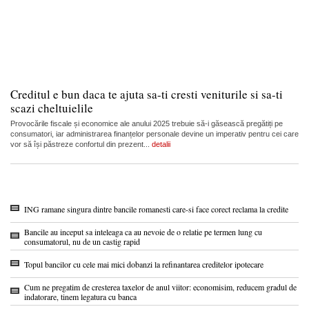
Creditul e bun daca te ajuta sa-ti cresti veniturile si sa-ti
scazi cheltuielile
Provocările fiscale și economice ale anului 2025 trebuie să-i găsească pregătiți pe
consumatori, iar administrarea finanțelor personale devine un imperativ pentru cei care
vor să își păstreze confortul din prezent...
detalii
ING ramane singura dintre bancile romanesti care-si face corect reclama la credite
Bancile au inceput sa inteleaga ca au nevoie de o relatie pe termen lung cu
consumatorul, nu de un castig rapid
Topul bancilor cu cele mai mici dobanzi la refinantarea creditelor ipotecare
Cum ne pregatim de cresterea taxelor de anul viitor: economisim, reducem gradul de
indatorare, tinem legatura cu banca