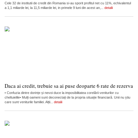
Cele 32 de institutii de credit din Romania si-au sporit profitul net cu 11%, echivalentul
a 1,1 miliarde lei, la 11,5 miliarde lei, in primele 9 luni din acest an,...
detalii
Daca ai credit, trebuie sa ai puse deoparte 6 rate de rezerva
• Confuzia dintre dorințe și nevoi duce la imposibilitatea corelării veniturilor cu
cheltuielile• Mulți oameni sunt deconectați de la propria situație financiară. Unii nu știu
care sunt veniturile familiei. Alții...
detalii