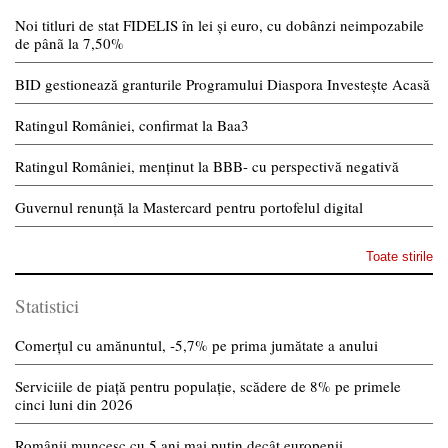
Noi titluri de stat FIDELIS în lei și euro, cu dobânzi neimpozabile
de pânã la 7,50%
BID gestionează granturile Programului Diaspora Investește Acasă
Ratingul României, confirmat la Baa3
Ratingul României, menținut la BBB- cu perspectivă negativă
Guvernul renunță la Mastercard pentru portofelul digital
Toate stirile
Statistici
Comerțul cu amănuntul, -5,7% pe prima jumătate a anului
Serviciile de piață pentru populație, scădere de 8% pe primele
cinci luni din 2026
Românii muncesc cu 5 ani mai puțin decât europenii