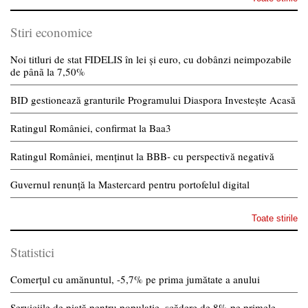
Stiri economice
Noi titluri de stat FIDELIS în lei și euro, cu dobânzi neimpozabile
de pânã la 7,50%
BID gestionează granturile Programului Diaspora Investește Acasă
Ratingul României, confirmat la Baa3
Ratingul României, menținut la BBB- cu perspectivă negativă
Guvernul renunță la Mastercard pentru portofelul digital
Toate stirile
Statistici
Comerțul cu amănuntul, -5,7% pe prima jumătate a anului
Serviciile de piață pentru populație, scădere de 8% pe primele