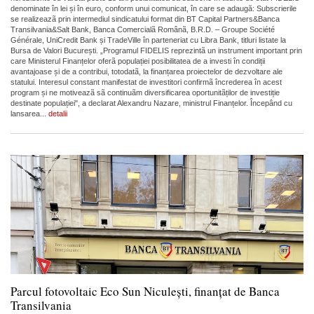
denominate în lei și în euro, conform unui comunicat, în care se adaugă: Subscrierile
se realizeazã prin intermediul sindicatului format din BT Capital Partners&Banca
Transilvania&Salt Bank, Banca Comercialã Românã, B.R.D. – Groupe Société
Générale, UniCredit Bank și TradeVille în parteneriat cu Libra Bank, titluri listate la
Bursa de Valori București. „Programul FIDELIS reprezintã un instrument important prin
care Ministerul Finanțelor oferã populației posibilitatea de a investi în condiții
avantajoase și de a contribui, totodatã, la finanțarea proiectelor de dezvoltare ale
statului. Interesul constant manifestat de investitori confirmã încrederea în acest
program și ne motiveazã sã continuãm diversificarea oportunitãților de investiție
destinate populației", a declarat Alexandru Nazare, ministrul Finanțelor. Începând cu
lansarea...
detalii
Parcul fotovoltaic Eco Sun Niculești, finanțat de Banca
Transilvania