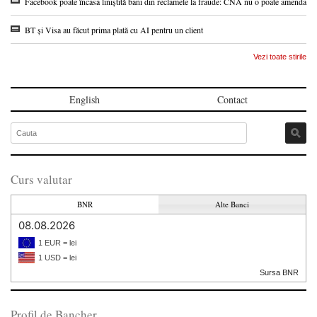
Facebook poate încasa liniștită bani din reclamele la fraude: CNA nu o poate amenda
BT și Visa au făcut prima plată cu AI pentru un client
Vezi toate stirile
English
Contact
Curs valutar
BNR
Alte Banci
08.08.2026
1 EUR = lei
1 USD = lei
Sursa BNR
Profil de Bancher