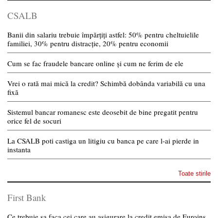
CSALB
Banii din salariu trebuie împărțiți astfel: 50% pentru cheltuielile
familiei, 30% pentru distracție, 20% pentru economii
Cum se fac fraudele bancare online și cum ne ferim de ele
Vrei o rată mai mică la credit? Schimbă dobânda variabilă cu una
fixă
Sistemul bancar romanesc este deosebit de bine pregatit pentru
orice fel de socuri
La CSALB poti castiga un litigiu cu banca pe care l-ai pierde in
instanta
Toate stirile
First Bank
Ce trebuie sa faca cei care au asigurare la credit emisa de Euroins