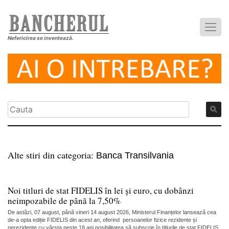
Nefericirea se inventează.
Alte stiri din categoria:
Banca Transilvania
Noi titluri de stat FIDELIS în lei și euro, cu dobânzi
neimpozabile de pânã la 7,50%
De astãzi, 07 august, pânã vineri 14 august 2026, Ministerul Finanțelor lanseazã cea
de-a opta ediție FIDELIS din acest an, oferind persoanelor fizice rezidente și
nerezidente cu vârsta peste 18 ani posibilitatea sã subscrie în titlurile de stat FIDELIS