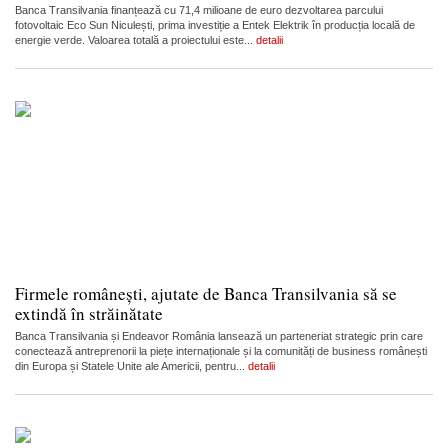
Banca Transilvania finanțează cu 71,4 milioane de euro dezvoltarea parcului
fotovoltaic Eco Sun Niculești, prima investiție a Entek Elektrik în producția locală de
energie verde. Valoarea totală a proiectului este...
detalii
Firmele românești, ajutate de Banca Transilvania să se
extindă în străinătate
Banca Transilvania și Endeavor România lansează un parteneriat strategic prin care
conectează antreprenorii la piețe internaționale și la comunități de business românești
din Europa și Statele Unite ale Americii, pentru...
detalii