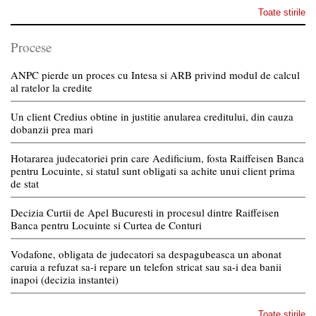
Toate stirile
Procese
ANPC pierde un proces cu Intesa si ARB privind modul de calcul
al ratelor la credite
Un client Credius obtine in justitie anularea creditului, din cauza
dobanzii prea mari
Hotararea judecatoriei prin care Aedificium, fosta Raiffeisen Banca
pentru Locuinte, si statul sunt obligati sa achite unui client prima
de stat
Decizia Curtii de Apel Bucuresti in procesul dintre Raiffeisen
Banca pentru Locuinte si Curtea de Conturi
Vodafone, obligata de judecatori sa despagubeasca un abonat
caruia a refuzat sa-i repare un telefon stricat sau sa-i dea banii
inapoi (decizia instantei)
Toate stirile