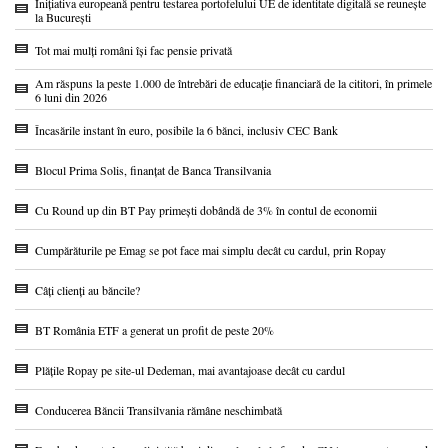
Inițiativa europeană pentru testarea portofelului UE de identitate digitală se reunește
la București
Tot mai mulți români își fac pensie privată
Am răspuns la peste 1.000 de întrebări de educație financiară de la cititori, în primele
6 luni din 2026
Încasările instant în euro, posibile la 6 bănci, inclusiv CEC Bank
Blocul Prima Solis, finanțat de Banca Transilvania
Cu Round up din BT Pay primești dobândă de 3% în contul de economii
Cumpărăturile pe Emag se pot face mai simplu decât cu cardul, prin Ropay
Câți clienți au băncile?
BT România ETF a generat un profit de peste 20%
Plățile Ropay pe site-ul Dedeman, mai avantajoase decât cu cardul
Conducerea Băncii Transilvania rămâne neschimbată