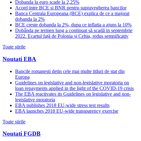
Dobanda la euro scade la 2,25%
Acord intre BCE si BNR pentru supravegherea bancilor
Banca Centrala Europeana (BCE) explica de ce a majorat
dobanda la 2%
BCE creste dobanda la 2%, dupa ce inflatia a ajuns la 10%
Dobânda pe termen lung a continuat să scadă in septembrie
2022. Ecartul față de Polonia și Cehia, redus semnificativ
Toate stirile
Noutati EBA
Bancile romanesti detin cele mai multe titluri de stat din
Europa
Guidelines on legislative and non-legislative moratoria on
loan repayments applied in the light of the COVID-19 crisis
The EBA reactivates its Guidelines on legislative and non-
legislative moratoria
EBA publishes 2018 EU-wide stress test results
EBA launches 2018 EU-wide transparency exercise
Toate stirile
Noutati FGDB