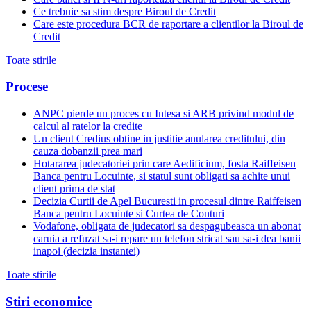
Ce trebuie sa stim despre Biroul de Credit
Care este procedura BCR de raportare a clientilor la Biroul de
Credit
Toate stirile
Procese
ANPC pierde un proces cu Intesa si ARB privind modul de
calcul al ratelor la credite
Un client Credius obtine in justitie anularea creditului, din
cauza dobanzii prea mari
Hotararea judecatoriei prin care Aedificium, fosta Raiffeisen
Banca pentru Locuinte, si statul sunt obligati sa achite unui
client prima de stat
Decizia Curtii de Apel Bucuresti in procesul dintre Raiffeisen
Banca pentru Locuinte si Curtea de Conturi
Vodafone, obligata de judecatori sa despagubeasca un abonat
caruia a refuzat sa-i repare un telefon stricat sau sa-i dea banii
inapoi (decizia instantei)
Toate stirile
Stiri economice