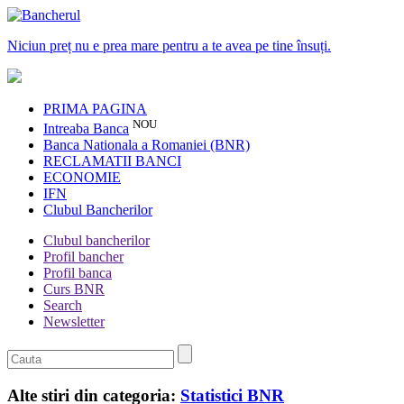
Niciun preț nu e prea mare pentru a te avea pe tine însuți.
PRIMA PAGINA
NOU
Intreaba Banca
Banca Nationala a Romaniei (BNR)
RECLAMATII BANCI
ECONOMIE
IFN
Clubul Bancherilor
Clubul bancherilor
Profil bancher
Profil banca
Curs BNR
Search
Newsletter
Alte stiri din categoria:
Statistici BNR