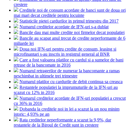
crestere
Creditele noi de consum acordate de banci sunt de doua ori
mai mari decat creditele pentru locuinte
Statisticile pietei cardurilor in primul trimestru din 2017
Numarul creditelor acordate de IFN-uri s-a dublat
Bancile dau mai multe credite noi firmelor decat populatiei
Bancile au scapat anul trecut de credite neperformante de 6
miliarde lei
Doua noi IFN-uri pentru credite de consum, leasing si
microfinantari s-au inscris in registrul general al BNR
Care a fost valoarea platilor cu cardul si a sumelor de bani
retrase de la bancomate in 2016
Numarul retragerilor de numerar la bancomante a ramas
neschimbat in ultimele trei trimestre
Numarul platilor cu cardurile de debit continua sa creasca
Restantele populatiei la imprumuturile de la IFN-uri au
scazut cu 12% in 2016
Numarul creditelor acordate de IFN-uri populatiei a crescut
cu 36% in 2016
Dobanda la creditele noi in lei a scazut la un nou minim
istoric: 4,93% pe an
Rata creditelor neperformante a scazut la 9,9%, dar
restantele de la Biroul de Credit sunt in crestere