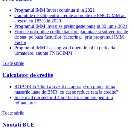
Programul IMM Invest continua si in 2021
Garantiile de stat pentru credite acordate de FNGCIMM au
crescut cu 185% in 2020
Programul IMM invest se prelungeste pana in 30 iunie 2021
Firmele pot obtine credite bancare garantate si subventionate
de stat, pe baza facturilor (factoring), prin programul IMM
Factor
Programul IMM Leasing va fi operational in perioada
urmatoare, anunta FNGCIMM
Toate stirile
Calculator de credite
ROBOR la 3 luni a scazut cu aproape un punct, dupa
masurile luate de BNR; cu cat se reduce rata la credite?
In ce mall din sectorul 4 pot face o simulare pentru o
refinantare?
Toate stirile
Noutati BCE