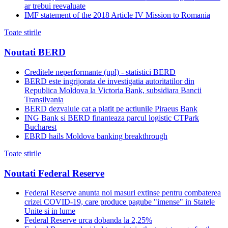
ar trebui reevaluate
IMF statement of the 2018 Article IV Mission to Romania
Toate stirile
Noutati BERD
Creditele neperformante (npl) - statistici BERD
BERD este ingrijorata de investigatia autoritatilor din
Republica Moldova la Victoria Bank, subsidiara Bancii
Transilvania
BERD dezvaluie cat a platit pe actiunile Piraeus Bank
ING Bank si BERD finanteaza parcul logistic CTPark
Bucharest
EBRD hails Moldova banking breakthrough
Toate stirile
Noutati Federal Reserve
Federal Reserve anunta noi masuri extinse pentru combaterea
crizei COVID-19, care produce pagube "imense" in Statele
Unite si in lume
Federal Reserve urca dobanda la 2,25%