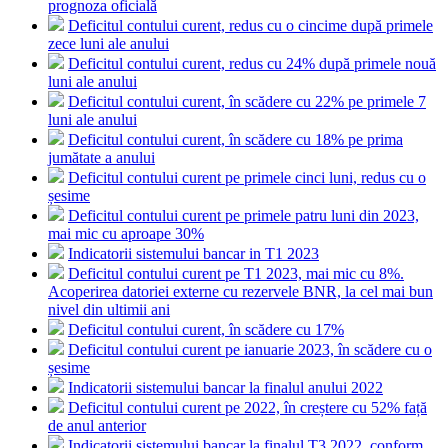
prognoza oficială
Deficitul contului curent, redus cu o cincime după primele
zece luni ale anului
Deficitul contului curent, redus cu 24% după primele nouă
luni ale anului
Deficitul contului curent, în scădere cu 22% pe primele 7
luni ale anului
Deficitul contului curent, în scădere cu 18% pe prima
jumătate a anului
Deficitul contului curent pe primele cinci luni, redus cu o
șesime
Deficitul contului curent pe primele patru luni din 2023,
mai mic cu aproape 30%
Indicatorii sistemului bancar in T1 2023
Deficitul contului curent pe T1 2023, mai mic cu 8%.
Acoperirea datoriei externe cu rezervele BNR, la cel mai bun
nivel din ultimii ani
Deficitul contului curent, în scădere cu 17%
Deficitul contului curent pe ianuarie 2023, în scădere cu o
șesime
Indicatorii sistemului bancar la finalul anului 2022
Deficitul contului curent pe 2022, în creștere cu 52% față
de anul anterior
Indicatorii sistemului bancar la finalul T3 2022, conform