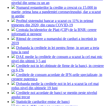
nivelul din urma cu un an
Numarul restantierilor la credite a crescut cu 15.000 in
martie, prima luna a pandemiei coronavirusului, dar a scazut
in aprilie
Profitul sistemului bancar a scazut cu 11% in primul
trimestru din 2020, din cauza COVID-19
Centrala Incidentelor de Plati (CIP) de la BNR: cerere
informatii si stergere
Ritmul de crestere a numarului de carduri a incetinit in
2019
Dobanda la creditele in lei pentru firme, in urcare a treia
luna la rand
DAE medie la creditele de consum a scazut la cel mai mic
nivel din ultimii 3,5 ani
Creditele noi in lei obtinute de firme de la banci, in crestere
cu 6,1%
Creditele de consum acordate de IFN-urile specializate, in
crestere puternica
Dobanda medie la creditele noi in lei a scazut la cel mai
redus nivel din ultimele 19 luni
Creditele noi acordate de banci se mentin peste nivelul
anului trecut
Statisticile cardurilor emise de banci