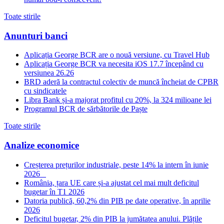
Toate stirile
Anunturi banci
Aplicația George BCR are o nouă versiune, cu Travel Hub
Aplicația George BCR va necesita iOS 17.7 începând cu
versiunea 26.26
BRD aderă la contractul colectiv de muncă încheiat de CPBR
cu sindicatele
Libra Bank și-a majorat profitul cu 20%, la 324 milioane lei
Programul BCR de sărbătorile de Paște
Toate stirile
Analize economice
Creșterea prețurilor industriale, peste 14% la intern în iunie
2026
România, țara UE care și-a ajustat cel mai mult deficitul
bugetar în T1 2026
Datoria publică, 60,2% din PIB pe date operative, în aprilie
2026
Deficitul bugetar, 2% din PIB la jumătatea anului. Plățile