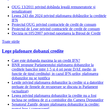
OUG 13/2011 privind dobânda legală remuneratorie și
penalizatoare
Legea 243 din 2024 privind plafonarea dobânzilor la creditele
IFN
Proiectul OUG privind contractele de credit de consum
Proiectul de Lege privind contractele de credit de consum
Decizia nr.105/2007 privind raportarea la Biroul de Credit
Toate stirile
Lege plafonare dobanzi credite
Care este dobanda maxima la un credit IFN?
BNR propune Parlamentului plafonarea dobanzilor la
creditele bancilor intre 1,5 si 4 ori peste DAE medie, in
functie de tipul creditului; in cazul IFN-urilor, plafonarea
dobanzilor nu se justifica
Legile privind plafonarea dobanzilor la credite si a datoriilor
preluate de firmele de recuperare se discuta in Parlament
(actualizat)
Legea privind plafonarea dobanzilor la credite nu a fost
inclusa pe ordinea de zi a comisiilor din Camera Deputatilor
Senatorul Zamfir, despre plafonarea dobanzilor la credite:
numai bou-i consecvent!