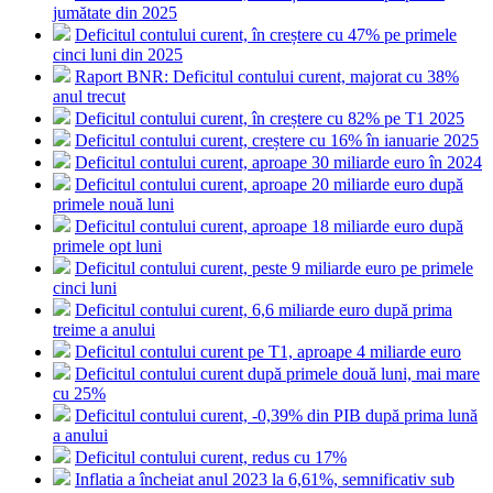
jumătate din 2025
Deficitul contului curent, în creștere cu 47% pe primele
cinci luni din 2025
Raport BNR: Deficitul contului curent, majorat cu 38%
anul trecut
Deficitul contului curent, în creștere cu 82% pe T1 2025
Deficitul contului curent, creștere cu 16% în ianuarie 2025
Deficitul contului curent, aproape 30 miliarde euro în 2024
Deficitul contului curent, aproape 20 miliarde euro după
primele nouă luni
Deficitul contului curent, aproape 18 miliarde euro după
primele opt luni
Deficitul contului curent, peste 9 miliarde euro pe primele
cinci luni
Deficitul contului curent, 6,6 miliarde euro după prima
treime a anului
Deficitul contului curent pe T1, aproape 4 miliarde euro
Deficitul contului curent după primele două luni, mai mare
cu 25%
Deficitul contului curent, -0,39% din PIB după prima lună
a anului
Deficitul contului curent, redus cu 17%
Inflatia a încheiat anul 2023 la 6,61%, semnificativ sub