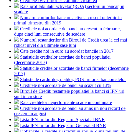
Creditele IFN-urilor isi continua cresterea
Rata profitabilitatii activelor (ROA) sectorului bancar, in
scadere
Numarul cardurilor bancare active a crescut puternic in
primul trimestru din 2019
Creditele noi acordate de banci au crescut in februarie,
dupa cinci luni consecutive de scadere
Numarul restantierilor din Biroul de Credit urca la cel mai
ridicat nivel din ultimele sase luni
Cate credite noi in euro au acordat bancile in 2017
Statisticile creditelor acordate de banci populatiei
(decembrie 2017)
Statisticile creditelor acordate de banci firmelor (decembrie
2017)
Statisticile cardurilor, platilor, POS-urilor si bancomatelor
Creditele noi acordate de banci au scazut cu 13%
Biroul de Credit: restantele populatiei la banci si IFN-uri
sunt in crestere
Rata creditelor neperformante scade in continuare
Creditele noi acordate de banci au atins un nou record de
crestere in august
Lista IFN-urilor din Registrul Special al BNR
Lista IFN-urilor din Registrul General al BNR
Dobanzile la credite au scazut in aprilie, dupa trei luni de