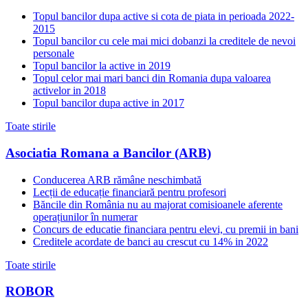
Topul bancilor dupa active si cota de piata in perioada 2022-
2015
Topul bancilor cu cele mai mici dobanzi la creditele de nevoi
personale
Topul bancilor la active in 2019
Topul celor mai mari banci din Romania dupa valoarea
activelor in 2018
Topul bancilor dupa active in 2017
Toate stirile
Asociatia Romana a Bancilor (ARB)
Conducerea ARB rămâne neschimbată
Lecții de educație financiară pentru profesori
Băncile din România nu au majorat comisioanele aferente
operațiunilor în numerar
Concurs de educatie financiara pentru elevi, cu premii in bani
Creditele acordate de banci au crescut cu 14% in 2022
Toate stirile
ROBOR