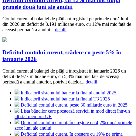
Deficitul contului curent, cu 12% mai mic după
primele două luni ale anului
Contul curent al balanței de plăți a înregistrat pe primele două luni
din 2026 un deficit de 3.191 milioane euro, cu 12% mai mic față de
aceeași perioadă a anului...
detalii
Deficitul contului curent, scădere cu peste 5% în
ianuarie 2026
Contul curent al balanței de plăți a înregistrat în ianuarie 2026 un
deficit de 977 milioane euro, cu 5,3% mai mic față de aceeași
perioadă a anului anterior, potrivit datelor...
detalii
Indicatorii sistemului bancar la finalul anului 2025
Indicatorii sistemului bancar la finalul T3 2025
Deficitul contului curent, peste 30 miliarde euro în 2025
Lista băncilor care prestează servicii în mod direct într-un
alt stat membru UE
Deficitul contului curent, în creștere cu 4,2% după primele
zece luni ale anului
Deficitul contului curent, în creștere cu 19% pe prima