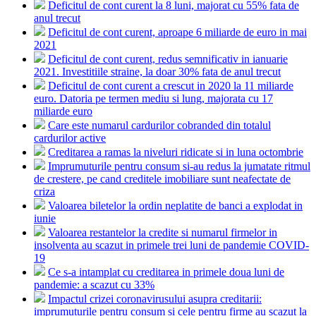
Deficitul de cont curent la 8 luni, majorat cu 55% fata de
anul trecut
Deficitul de cont curent, aproape 6 miliarde de euro in mai
2021
Deficitul de cont curent, redus semnificativ in ianuarie
2021. Investitiile straine, la doar 30% fata de anul trecut
Deficitul de cont curent a crescut in 2020 la 11 miliarde
euro. Datoria pe termen mediu si lung, majorata cu 17
miliarde euro
Care este numarul cardurilor cobranded din totalul
cardurilor active
Creditarea a ramas la niveluri ridicate si in luna octombrie
Imprumuturile pentru consum si-au redus la jumatate ritmul
de crestere, pe cand creditele imobiliare sunt neafectate de
criza
Valoarea biletelor la ordin neplatite de banci a explodat in
iunie
Valoarea restantelor la credite si numarul firmelor in
insolventa au scazut in primele trei luni de pandemie COVID-
19
Ce s-a intamplat cu creditarea in primele doua luni de
pandemie: a scazut cu 33%
Impactul crizei coronavirusului asupra creditarii:
imprumuturile pentru consum si cele pentru firme au scazut la