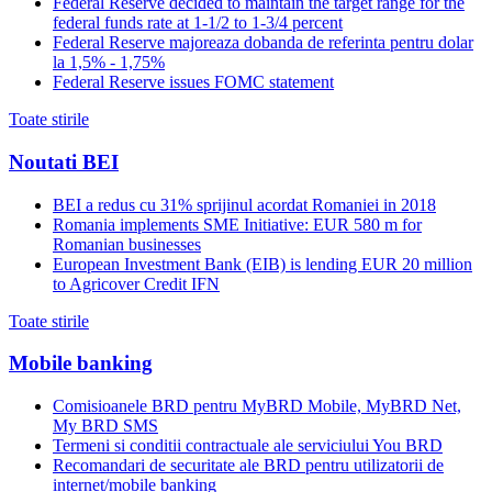
Federal Reserve decided to maintain the target range for the
federal funds rate at 1-1/2 to 1-3/4 percent
Federal Reserve majoreaza dobanda de referinta pentru dolar
la 1,5% - 1,75%
Federal Reserve issues FOMC statement
Toate stirile
Noutati BEI
BEI a redus cu 31% sprijinul acordat Romaniei in 2018
Romania implements SME Initiative: EUR 580 m for
Romanian businesses
European Investment Bank (EIB) is lending EUR 20 million
to Agricover Credit IFN
Toate stirile
Mobile banking
Comisioanele BRD pentru MyBRD Mobile, MyBRD Net,
My BRD SMS
Termeni si conditii contractuale ale serviciului You BRD
Recomandari de securitate ale BRD pentru utilizatorii de
internet/mobile banking