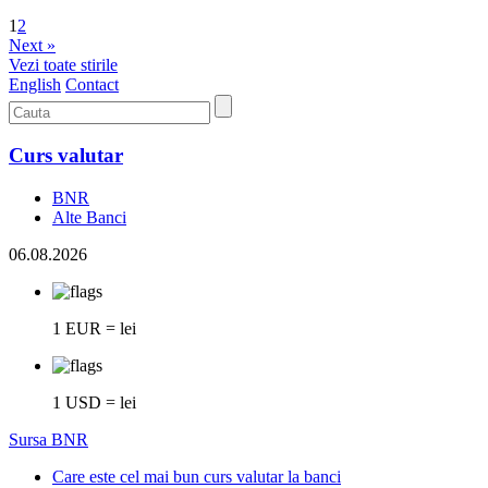
1
2
Next »
Vezi toate stirile
English
Contact
Curs valutar
BNR
Alte Banci
06.08.2026
1 EUR = lei
1 USD = lei
Sursa BNR
Care este cel mai bun curs valutar la banci