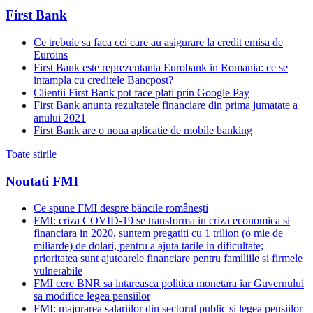
First Bank
Ce trebuie sa faca cei care au asigurare la credit emisa de
Euroins
First Bank este reprezentanta Eurobank in Romania: ce se
intampla cu creditele Bancpost?
Clientii First Bank pot face plati prin Google Pay
First Bank anunta rezultatele financiare din prima jumatate a
anului 2021
First Bank are o noua aplicatie de mobile banking
Toate stirile
Noutati FMI
Ce spune FMI despre băncile românești
FMI: criza COVID-19 se transforma in criza economica si
financiara in 2020, suntem pregatiti cu 1 trilion (o mie de
miliarde) de dolari, pentru a ajuta tarile in dificultate;
prioritatea sunt ajutoarele financiare pentru familiile si firmele
vulnerabile
FMI cere BNR sa intareasca politica monetara iar Guvernului
sa modifice legea pensiilor
FMI: majorarea salariilor din sectorul public si legea pensiilor