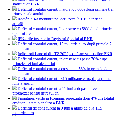
statisticilor BNR
Deficitul contului curent, majorat cu 60% după primele trei
trimestre ale anului
România s-a menținut pe locul zece în UE la inflația
anuală
Deficitul contului curent, în creștere cu 58% după primele
opt luni ale anului
IFN-urile inscrise in Registrul Special al BNR
Deficitul contului curent, 15 miliarde euro după primele 7
luni ale anului
Indicatorii bancari din T2 2022, conform statisticilor BNR
Deficitul contului curent, in crestere cu peste 70% dupa
primele trei luni ale anului
Deficitul contului curent a crescut cu 56% in primele doua
luni ale anului
Deficitul contului curent - 815 milioane euro, dupa prima
luna a anului
Deficitul contului curent la 11 luni a depasit nivelul
prognozat pentru intregul an
Finantarea verde in Romania reprezinta doar 4% din totalul
creditarii, arata o analiza a BNR
Deficitul de cont curent la 9 luni a ajuns deja la 11,5
miliarde euro