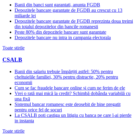
Banii din banci sunt garantati, anunta FGDB
Depozitele bancare garantate de FGDB au crescut cu 13
miliarde lei
Depozitele bancare garantate de FGDB reprezinta doua treimi
din totalul depozitelor din bancile romanesti
Peste 80% din depozitele bancare sunt garantate
Depozitele bancare nu intra in campania electorala
Toate stirile
CSALB
Banii din salariu trebuie împărțiți astfel: 50% pentru
cheltuielile familiei, 30% pentru distracție, 20% pentru
economii
Cum se fac fraudele bancare online și cum ne ferim de ele
Vrei o rată mai mică la credit? Schimbă dobânda variabilă cu
una fixă
Sistemul bancar romanesc este deosebit de bine pregatit
pentru orice fel de socuri
La CSALB poti castiga un litigiu cu banca pe care l-ai pierde
in instanta
Toate stirile