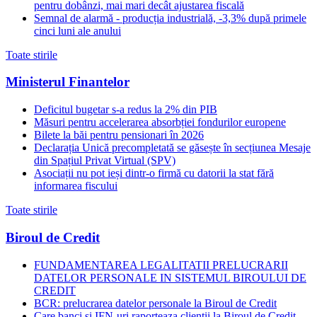
pentru dobânzi, mai mari decât ajustarea fiscală
Semnal de alarmă - producția industrială, -3,3% după primele
cinci luni ale anului
Toate stirile
Ministerul Finantelor
Deficitul bugetar s-a redus la 2% din PIB
Măsuri pentru accelerarea absorbției fondurilor europene
Bilete la băi pentru pensionari în 2026
Declarația Unică precompletată se găsește în secțiunea Mesaje
din Spațiul Privat Virtual (SPV)
Asociații nu pot ieși dintr-o firmă cu datorii la stat fără
informarea fiscului
Toate stirile
Biroul de Credit
FUNDAMENTAREA LEGALITATII PRELUCRARII
DATELOR PERSONALE IN SISTEMUL BIROULUI DE
CREDIT
BCR: prelucrarea datelor personale la Biroul de Credit
Care banci si IFN-uri raporteaza clientii la Biroul de Credit