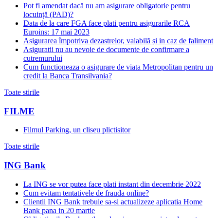
Pot fi amendat dacă nu am asigurare obligatorie pentru
locuință (PAD)?
Data de la care FGA face plati pentru asigurarile RCA
Euroins: 17 mai 2023
Asigurarea împotriva dezastrelor, valabilă și in caz de faliment
Asiguratii nu au nevoie de documente de confirmare a
cutremurului
Cum functioneaza o asigurare de viata Metropolitan pentru un
credit la Banca Transilvania?
Toate stirile
FILME
Filmul Parking, un cliseu plictisitor
Toate stirile
ING Bank
La ING se vor putea face plati instant din decembrie 2022
Cum evitam tentativele de frauda online?
Clientii ING Bank trebuie sa-si actualizeze aplicatia Home
Bank pana in 20 martie