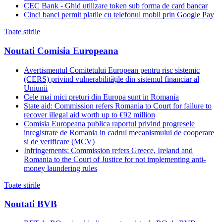
CEC Bank - Ghid utilizare token sub forma de card bancar
Cinci banci permit platile cu telefonul mobil prin Google Pay
Toate stirile
Noutati Comisia Europeana
Avertismentul Comitetului European pentru risc sistemic
(CERS) privind vulnerabilitățile din sistemul financiar al
Uniunii
Cele mai mici preturi din Europa sunt in Romania
State aid: Commission refers Romania to Court for failure to
recover illegal aid worth up to €92 million
Comisia Europeana publica raportul privind progresele
inregistrate de Romania in cadrul mecanismului de cooperare
si de verificare (MCV)
Infringements: Commission refers Greece, Ireland and
Romania to the Court of Justice for not implementing anti-
money laundering rules
Toate stirile
Noutati BVB