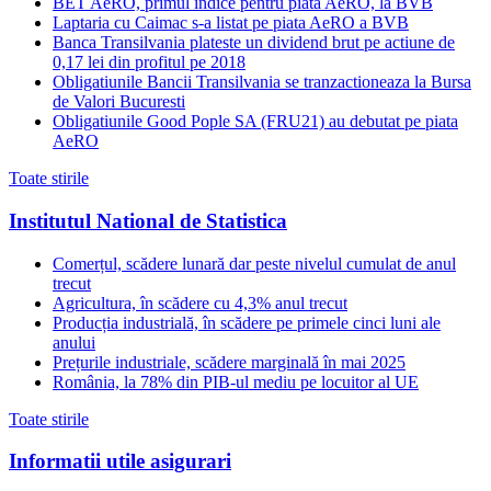
BET AeRO, primul indice pentru piata AeRO, la BVB
Laptaria cu Caimac s-a listat pe piata AeRO a BVB
Banca Transilvania plateste un dividend brut pe actiune de
0,17 lei din profitul pe 2018
Obligatiunile Bancii Transilvania se tranzactioneaza la Bursa
de Valori Bucuresti
Obligatiunile Good Pople SA (FRU21) au debutat pe piata
AeRO
Toate stirile
Institutul National de Statistica
Comerțul, scădere lunară dar peste nivelul cumulat de anul
trecut
Agricultura, în scădere cu 4,3% anul trecut
Producția industrială, în scădere pe primele cinci luni ale
anului
Prețurile industriale, scădere marginală în mai 2025
România, la 78% din PIB-ul mediu pe locuitor al UE
Toate stirile
Informatii utile asigurari