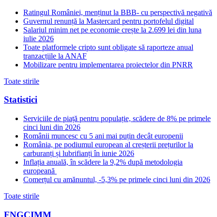
Ratingul României, menținut la BBB- cu perspectivă negativă
Guvernul renunță la Mastercard pentru portofelul digital
Salariul minim net pe economie crește la 2.699 lei din luna
iulie 2026
Toate platformele cripto sunt obligate să raporteze anual
tranzacțiile la ANAF
Mobilizare pentru implementarea proiectelor din PNRR
Toate stirile
Statistici
Serviciile de piață pentru populație, scădere de 8% pe primele
cinci luni din 2026
Românii muncesc cu 5 ani mai puțin decât europenii
România, pe podiumul european al creșterii prețurilor la
carburanți și lubrifianți în iunie 2026
Inflația anuală, în scădere la 9,2% după metodologia
europeană
Comerțul cu amănuntul, -5,3% pe primele cinci luni din 2026
Toate stirile
FNGCIMM