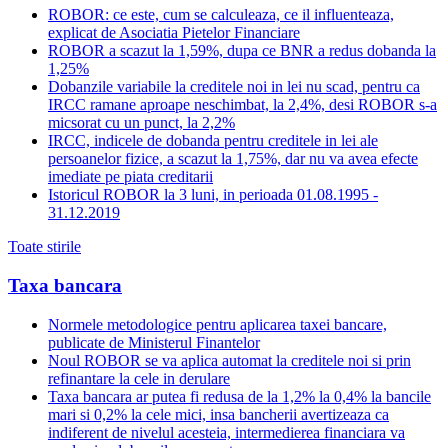
ROBOR: ce este, cum se calculeaza, ce il influenteaza,
explicat de Asociatia Pietelor Financiare
ROBOR a scazut la 1,59%, dupa ce BNR a redus dobanda la
1,25%
Dobanzile variabile la creditele noi in lei nu scad, pentru ca
IRCC ramane aproape neschimbat, la 2,4%, desi ROBOR s-a
micsorat cu un punct, la 2,2%
IRCC, indicele de dobanda pentru creditele in lei ale
persoanelor fizice, a scazut la 1,75%, dar nu va avea efecte
imediate pe piata creditarii
Istoricul ROBOR la 3 luni, in perioada 01.08.1995 -
31.12.2019
Toate stirile
Taxa bancara
Normele metodologice pentru aplicarea taxei bancare,
publicate de Ministerul Finantelor
Noul ROBOR se va aplica automat la creditele noi si prin
refinantare la cele in derulare
Taxa bancara ar putea fi redusa de la 1,2% la 0,4% la bancile
mari si 0,2% la cele mici, insa bancherii avertizeaza ca
indiferent de nivelul acesteia, intermedierea financiara va