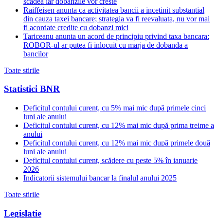
scadea iar dobanzile vor creste
Raiffeisen anunta ca activitatea bancii a incetinit substantial
din cauza taxei bancare; strategia va fi reevaluata, nu vor mai
fi acordate credite cu dobanzi mici
Tariceanu anunta un acord de principiu privind taxa bancara:
ROBOR-ul ar putea fi inlocuit cu marja de dobanda a
bancilor
Toate stirile
Statistici BNR
Deficitul contului curent, cu 5% mai mic după primele cinci
luni ale anului
Deficitul contului curent, cu 12% mai mic după prima treime a
anului
Deficitul contului curent, cu 12% mai mic după primele două
luni ale anului
Deficitul contului curent, scădere cu peste 5% în ianuarie
2026
Indicatorii sistemului bancar la finalul anului 2025
Toate stirile
Legislatie