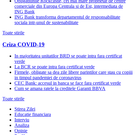
Obligatiunile Rockcastle, cel mai mare proprietar de centre
comerciale din Europa Centrala si de Est, intermediata de
ING Bank
ING Bank transforma departamentul de responsabilitate
sociala intr-unul de sustenabilitate
Toate stirile
Criza COVID-19
In majoritatea unitatilor BRD se poate intra fara certificat
verde
La BCR se poate intra fara certificat verde
Firmele, obligate sa dea zile libere parintilor care stau cu copiii
in timpul pandemiei de coronavirus
CEC Bank: accesul in banca se face fara certificat verde
Cum se amana ratele la creditele Garanti BBVA
Toate stirile
Stirea Zilei
Educatie financiara
Interviu
Analiza
Opinie