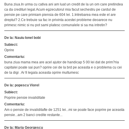
Buna ziua.In urma cu cativa ani am luat un credit de la un om care pretindea
ca da credituri legal.Acum egzecutorul mia facut sechestru pe cardul de
pensie pe care primiam piensia de 604 lei. 1.Intrebarea mea este el are
dreptul? 2.Ce trebuie sa fac in privinta acestei probleme deoarece nu
primesc nimic si nu pot sami platesc comunalele si sa ma intretin?
De la: Nauiu Ionel bobi
Subiect:
Oprire
Comentariu:
buna ziua mama mea are acel ajutor de handicap 5 00 lei dat de prim?ria
capitalei poate sai pun? oprire cei de la brd pe aceasta e o problema cu cei
de la digi . Ar fi legala aceasta oprire multumesc
De la: popescu Viorel
Subiect:
Poprire pensie invaliditate
Comentariu:
Am o pensie de invaliditafte de 1251 lei...mi se poate face poprire pe aceasta
pensie...am 2 banci credite restante...
De la: Maria Georgescu