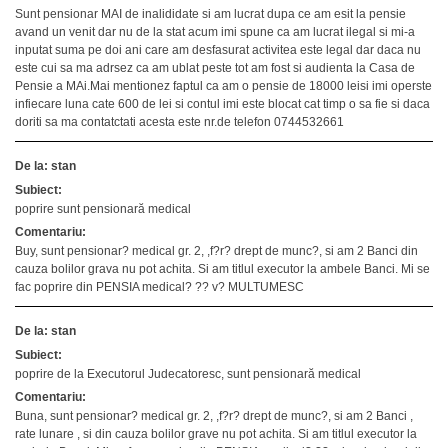
Sunt pensionar MAI de inalididate si am lucrat dupa ce am esit la pensie
avand un venit dar nu de la stat acum imi spune ca am lucrat ilegal si mi-a
inputat suma pe doi ani care am desfasurat activitea este legal dar daca nu
este cui sa ma adrsez ca am ublat peste tot am fost si audienta la Casa de
Pensie a MAi.Mai mentionez faptul ca am o pensie de 18000 leisi imi operste
infiecare luna cate 600 de lei si contul imi este blocat cat timp o sa fie si daca
doriti sa ma contatctati acesta este nr.de telefon 0744532661
De la: stan
Subiect:
poprire sunt pensionară medical
Comentariu:
Buy, sunt pensionar? medical gr. 2, ,f?r? drept de munc?, si am 2 Banci din
cauza bolilor grava nu pot achita. Si am titlul executor la ambele Banci. Mi se
fac poprire din PENSIA medical? ?? v? MULTUMESC
De la: stan
Subiect:
poprire de la Executorul Judecatoresc, sunt pensionară medical
Comentariu:
Buna, sunt pensionar? medical gr. 2, ,f?r? drept de munc?, si am 2 Banci ,
rate lunare , si din cauza bolilor grave nu pot achita. Si am titlul executor la