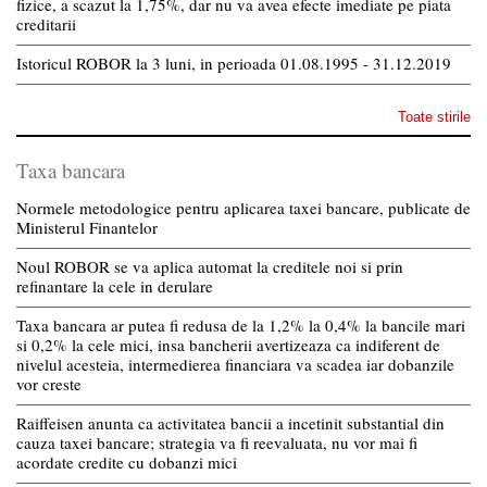
fizice, a scazut la 1,75%, dar nu va avea efecte imediate pe piata
creditarii
Istoricul ROBOR la 3 luni, in perioada 01.08.1995 - 31.12.2019
Toate stirile
Taxa bancara
Normele metodologice pentru aplicarea taxei bancare, publicate de
Ministerul Finantelor
Noul ROBOR se va aplica automat la creditele noi si prin
refinantare la cele in derulare
Taxa bancara ar putea fi redusa de la 1,2% la 0,4% la bancile mari
si 0,2% la cele mici, insa bancherii avertizeaza ca indiferent de
nivelul acesteia, intermedierea financiara va scadea iar dobanzile
vor creste
Raiffeisen anunta ca activitatea bancii a incetinit substantial din
cauza taxei bancare; strategia va fi reevaluata, nu vor mai fi
acordate credite cu dobanzi mici