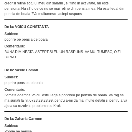
credit ii retine sotului meu din salariu , el fiind in activitate, nu este
pensionar.Nu sTiu de ce nu se mai retine din pensia mea. Nu este legal din
pensia de boala ?Va multumesc , astept raspuns.
De la: VOICU CONSTANTA
Subiect:
poprire pe pensia de boala
Comentariu:
BUNA DIMINEATA, ASTEPT SI EU UN RASPUNS. VA MULTUMESC, O ZI
BUNA !
De la: Vasile Coman
Subiect:
poprire pensie de boala
Comentariu:
Stimata doamna Voicu, este ilegala poprirea pe pensia de boala. Va rog sa
ma sunati la nr. 0723.29.28.99, pentru a-mi da mai multe detalii si pentru a va
ajuta sa rezolvati problema cu Kruk.
De la: Zaharia Carmen
Subiect:
Poprie pe pensie