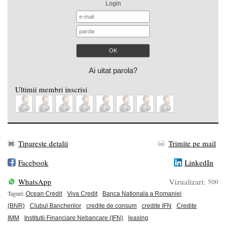
Login
Ai uitat parola?
Ultimii membri inscrisi
Tipareste detalii
Trimite pe mail
Facebook
LinkedIn
WhatsApp
Vizualizari:
500
Taguri:
Ocean Credit
Viva Credit
Banca Nationala a Romaniei
(BNR)
Clubul Bancherilor
credite de consum
credite IFN
Credite
IMM
Institutii Financiare Nebancare (IFN)
leasing