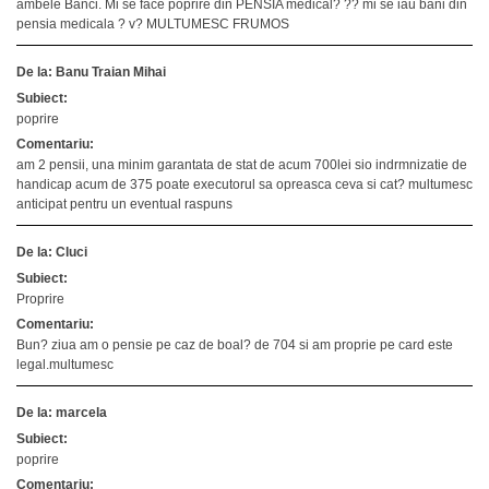
ambele Banci. Mi se face poprire din PENSIA medical? ?? mi se iau bani din
pensia medicala ? v? MULTUMESC FRUMOS
De la: Banu Traian Mihai
Subiect:
poprire
Comentariu:
am 2 pensii, una minim garantata de stat de acum 700lei sio indrmnizatie de
handicap acum de 375 poate executorul sa opreasca ceva si cat? multumesc
anticipat pentru un eventual raspuns
De la: Cluci
Subiect:
Proprire
Comentariu:
Bun? ziua am o pensie pe caz de boal? de 704 si am proprie pe card este
legal.multumesc
De la: marcela
Subiect:
poprire
Comentariu: