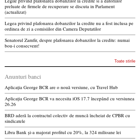
Legile privind plafonarea dobanzilor la credite si a datoriilor
preluate de firmele de recuperare se discuta in Parlament
(actualizat)
Legea privind plafonarea dobanzilor la credite nu a fost inclusa pe
ordinea de zi a comisiilor din Camera Deputatilor
Senatorul Zamfir, despre plafonarea dobanzilor la credite: numai
bou-i consecvent!
Toate stirile
Anunturi banci
Aplicația George BCR are o nouă versiune, cu Travel Hub
Aplicația George BCR va necesita iOS 17.7 începând cu versiunea
26.26
BRD aderă la contractul colectiv de muncă încheiat de CPBR cu
sindicatele
Libra Bank și-a majorat profitul cu 20%, la 324 milioane lei