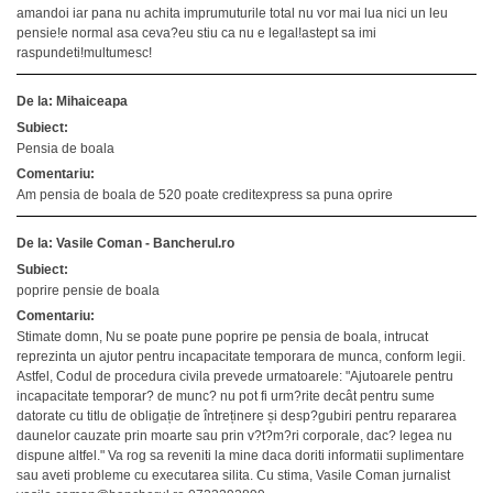
amandoi iar pana nu achita imprumuturile total nu vor mai lua nici un leu
pensie!e normal asa ceva?eu stiu ca nu e legal!astept sa imi
raspundeti!multumesc!
De la: Mihaiceapa
Subiect:
Pensia de boala
Comentariu:
Am pensia de boala de 520 poate creditexpress sa puna oprire
De la: Vasile Coman - Bancherul.ro
Subiect:
poprire pensie de boala
Comentariu:
Stimate domn, Nu se poate pune poprire pe pensia de boala, intrucat
reprezinta un ajutor pentru incapacitate temporara de munca, conform legii.
Astfel, Codul de procedura civila prevede urmatoarele: "Ajutoarele pentru
incapacitate temporar? de munc? nu pot fi urm?rite decât pentru sume
datorate cu titlu de obligație de întreținere și desp?gubiri pentru repararea
daunelor cauzate prin moarte sau prin v?t?m?ri corporale, dac? legea nu
dispune altfel." Va rog sa reveniti la mine daca doriti informatii suplimentare
sau aveti probleme cu executarea silita. Cu stima, Vasile Coman jurnalist