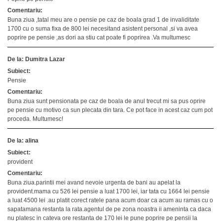
Comentariu:
Buna ziua ,tatal meu are o pensie pe caz de boala grad 1 de invaliditate
1700 cu o suma fixa de 800 lei necesitand asistent personal ,si va avea
poprire pe pensie ,as dori aa stiu cat poate fi poprirea .Va multumesc
De la: Dumitra Lazar
Subiect:
Pensie
Comentariu:
Buna ziua sunt pensionata pe caz de boala de anul trecut mi sa pus oprire
pe pensie cu motivo ca sun plecata din tara. Ce pot face in acest caz cum pot
proceda. Multumesc!
De la: alina
Subiect:
provident
Comentariu:
Buna ziua.parintii mei avand nevoie urgenta de bani au apelat la
provident.mama cu 526 lei pensie a luat 1700 lei, iar tata cu 1664 lei pensie
a luat 4500 lei .au platit corect ratele pana acum doar ca acum au ramas cu o
sapatamana restanta la rata.agentul de pe zona noastra ii ameninta ca daca
nu platesc in cateva ore restanta de 170 lei le pune poprire pe pensii la