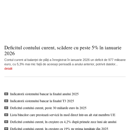
Deficitul contului curent, scădere cu peste 5% în ianuarie
2026
Contul curent al balanței de plăți a înregistrat în ianuarie 2026 un deficit de 977 milioane
euro, cu 5,3% mai mic față de aceeași perioadă a anului anterior, potrivit datelor...
detalii
Indicatorii sistemului bancar la finalul anului 2025
Indicatorii sistemului bancar la finalul T3 2025
Deficitul contului curent, peste 30 miliarde euro în 2025
Lista băncilor care prestează servicii în mod direct într-un alt stat membru UE
Deficitul contului curent, în creștere cu 4,2% după primele zece luni ale anului
Deficitul contului curent, în creștere cu 19% pe prima jumătate din 2025