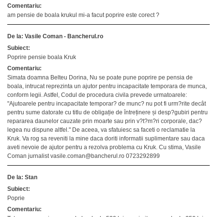
Comentariu:
am pensie de boala krukul mi-a facut poprire este corect ?
De la: Vasile Coman - Bancherul.ro
Subiect:
Poprire pensie boala Kruk
Comentariu:
Simata doamna Belteu Dorina, Nu se poate pune poprire pe pensia de
boala, intrucat reprezinta un ajutor pentru incapacitate temporara de munca,
conform legii. Astfel, Codul de procedura civila prevede urmatoarele:
"Ajutoarele pentru incapacitate temporar? de munc? nu pot fi urm?rite decât
pentru sume datorate cu titlu de obligație de întreținere și desp?gubiri pentru
repararea daunelor cauzate prin moarte sau prin v?t?m?ri corporale, dac?
legea nu dispune altfel." De aceea, va sfatuiesc sa faceti o reclamatie la
Kruk. Va rog sa reveniti la mine daca doriti informatii suplimentare sau daca
aveti nevoie de ajutor pentru a rezolva problema cu Kruk. Cu stima, Vasile
Coman jurnalist vasile.coman@bancherul.ro 0723292899
De la: Stan
Subiect:
Poprie
Comentariu: