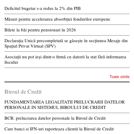
Deficitul bugetar s-a redus la 2% din PIB
Măsuri pentru accelerarea absorbției fondurilor europene
Bilete la băi pentru pensionari în 2026
Declarația Unică precompletată se găsește în secțiunea Mesaje din
Spațiul Privat Virtual (SPV)
Asociații nu pot ieși dintr-o firmă cu datorii la stat fără informarea
fiscului
Toate stirile
Biroul de Credit
FUNDAMENTAREA LEGALITATII PRELUCRARII DATELOR
PERSONALE IN SISTEMUL BIROULUI DE CREDIT
BCR: prelucrarea datelor personale la Biroul de Credit
Care banci si IFN-uri raporteaza clientii la Biroul de Credit