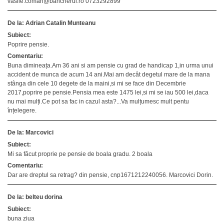
vasile.coman@bancherul.ro 0723292899
De la: Adrian Catalin Munteanu
Subiect:
Poprire pensie.
Comentariu:
Buna dimineața.Am 36 ani si am pensie cu grad de handicap 1,in urma unui
accident de munca de acum 14 ani.Mai am decât degetul mare de la mana
stânga din cele 10 degete de la maini,si mi se face din Decembrie
2017,poprire pe pensie.Pensia mea este 1475 lei,si mi se iau 500 lei,daca
nu mai mulți.Ce pot sa fac in cazul asta?...Va mulțumesc mult pentu
înțelegere.
De la: Marcovici
Subiect:
Mi sa făcut proprie pe pensie de boala gradu. 2 boala
Comentariu:
Dar are dreptul sa retrag? din pensie, cnp1671212240056. Marcovici Dorin.
De la: belteu dorina
Subiect:
buna ziua