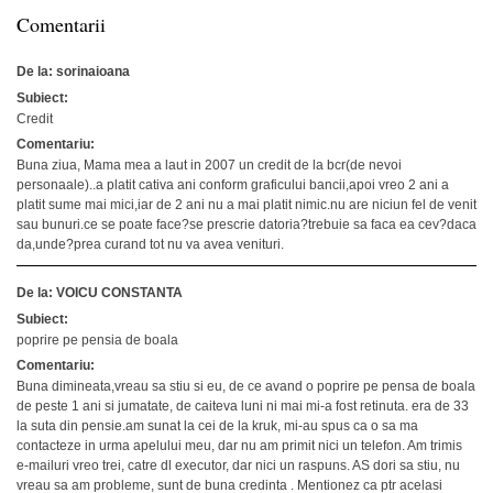
Comentarii
De la: sorinaioana
Subiect:
Credit
Comentariu:
Buna ziua, Mama mea a laut in 2007 un credit de la bcr(de nevoi
personaale)..a platit cativa ani conform graficului bancii,apoi vreo 2 ani a
platit sume mai mici,iar de 2 ani nu a mai platit nimic.nu are niciun fel de venit
sau bunuri.ce se poate face?se prescrie datoria?trebuie sa faca ea cev?daca
da,unde?prea curand tot nu va avea venituri.
De la: VOICU CONSTANTA
Subiect:
poprire pe pensia de boala
Comentariu:
Buna dimineata,vreau sa stiu si eu, de ce avand o poprire pe pensa de boala
de peste 1 ani si jumatate, de caiteva luni ni mai mi-a fost retinuta. era de 33
la suta din pensie.am sunat la cei de la kruk, mi-au spus ca o sa ma
contacteze in urma apelului meu, dar nu am primit nici un telefon. Am trimis
e-mailuri vreo trei, catre dl executor, dar nici un raspuns. AS dori sa stiu, nu
vreau sa am probleme, sunt de buna credinta . Mentionez ca ptr acelasi