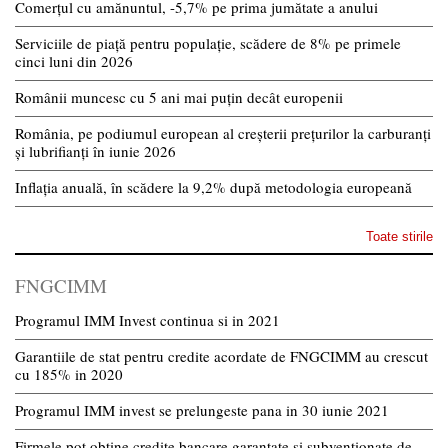
Comerțul cu amănuntul, -5,7% pe prima jumătate a anului
Serviciile de piață pentru populație, scădere de 8% pe primele
cinci luni din 2026
Românii muncesc cu 5 ani mai puțin decât europenii
România, pe podiumul european al creșterii prețurilor la carburanți
și lubrifianți în iunie 2026
Inflația anuală, în scădere la 9,2% după metodologia europeană
Toate stirile
FNGCIMM
Programul IMM Invest continua si in 2021
Garantiile de stat pentru credite acordate de FNGCIMM au crescut
cu 185% in 2020
Programul IMM invest se prelungeste pana in 30 iunie 2021
Firmele pot obtine credite bancare garantate si subventionate de