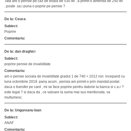
Tata are o pensie pe caz de boala de 530 lei ..a primit o amenda de 250 lei
..poate .sa.i puna o poprie pe pensie ?
De la: Ceuca
Subiect:
Poprire
Comentariu:
De la: dan draghici
Subiect:
poprire pensie de invaliditate
Comentariu:
am o pensie sociala de invaliditate gradul 1 de 740 + 1012 ron. incepand cu
luna octombrie 2019. pana acum , pensia am primit-o prin mandat postal.
daca o transfer pe card , mi se face poprire pentru datorie la banca si c.a.r ?
este legal ? si daca da , ce valoare la suma mai sus mentionata. va
multumesc.
De la: Ungureanu Ioan
Subiect:
ANAF
Comentariu: