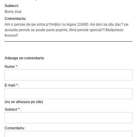
Subiect:
Buna ziua
Comentariu:
Am o pensie de pe urma p?rinților cu legea 118/90. Asi dori sa știu dac? pe
aceasta pensie se poate pune poprire, fiind pensie special?! Mulțumesc
frumos!!
Adauga un comentariu
Nume *:
E-mail *:
(nu se afiseaza pe site)
Subiect *:
Comentariu: