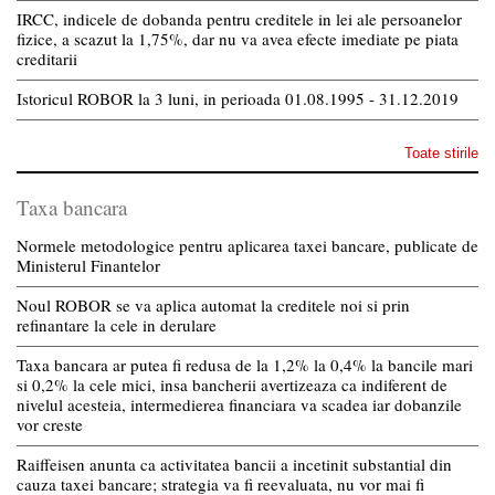
IRCC, indicele de dobanda pentru creditele in lei ale persoanelor
fizice, a scazut la 1,75%, dar nu va avea efecte imediate pe piata
creditarii
Istoricul ROBOR la 3 luni, in perioada 01.08.1995 - 31.12.2019
Toate stirile
Taxa bancara
Normele metodologice pentru aplicarea taxei bancare, publicate de
Ministerul Finantelor
Noul ROBOR se va aplica automat la creditele noi si prin
refinantare la cele in derulare
Taxa bancara ar putea fi redusa de la 1,2% la 0,4% la bancile mari
si 0,2% la cele mici, insa bancherii avertizeaza ca indiferent de
nivelul acesteia, intermedierea financiara va scadea iar dobanzile
vor creste
Raiffeisen anunta ca activitatea bancii a incetinit substantial din
cauza taxei bancare; strategia va fi reevaluata, nu vor mai fi