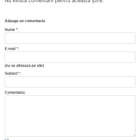
Nu există comentarii pentru această știre.
Adauga un comentariu
Nume *:
E-mail *:
(nu se afiseaza pe site)
Subiect *:
Comentariu: