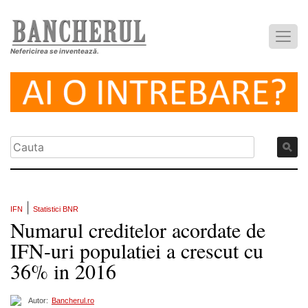
Nefericirea se inventează.
|
IFN
Statistici BNR
Numarul creditelor acordate de
IFN-uri populatiei a crescut cu
36% in 2016
Autor:
Bancherul.ro