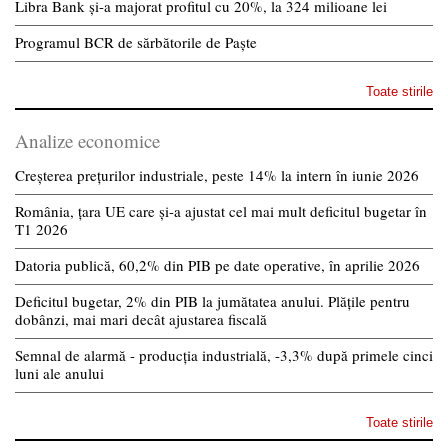
Libra Bank și-a majorat profitul cu 20%, la 324 milioane lei
Programul BCR de sărbătorile de Paște
Toate stirile
Analize economice
Creșterea prețurilor industriale, peste 14% la intern în iunie 2026
România, țara UE care și-a ajustat cel mai mult deficitul bugetar în
T1 2026
Datoria publică, 60,2% din PIB pe date operative, în aprilie 2026
Deficitul bugetar, 2% din PIB la jumătatea anului. Plățile pentru
dobânzi, mai mari decât ajustarea fiscală
Semnal de alarmă - producția industrială, -3,3% după primele cinci
luni ale anului
Toate stirile