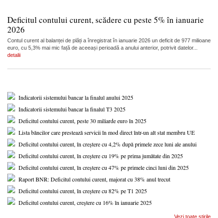
Deficitul contului curent, scădere cu peste 5% în ianuarie
2026
Contul curent al balanței de plăți a înregistrat în ianuarie 2026 un deficit de 977 milioane
euro, cu 5,3% mai mic față de aceeași perioadă a anului anterior, potrivit datelor...
detalii
Indicatorii sistemului bancar la finalul anului 2025
Indicatorii sistemului bancar la finalul T3 2025
Deficitul contului curent, peste 30 miliarde euro în 2025
Lista băncilor care prestează servicii în mod direct într-un alt stat membru UE
Deficitul contului curent, în creștere cu 4,2% după primele zece luni ale anului
Deficitul contului curent, în creștere cu 19% pe prima jumătate din 2025
Deficitul contului curent, în creștere cu 47% pe primele cinci luni din 2025
Raport BNR: Deficitul contului curent, majorat cu 38% anul trecut
Deficitul contului curent, în creștere cu 82% pe T1 2025
Deficitul contului curent, creștere cu 16% în ianuarie 2025
Vezi toate stirile