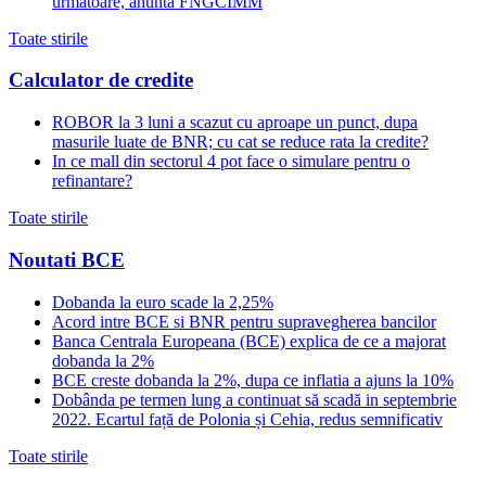
urmatoare, anunta FNGCIMM
Toate stirile
Calculator de credite
ROBOR la 3 luni a scazut cu aproape un punct, dupa
masurile luate de BNR; cu cat se reduce rata la credite?
In ce mall din sectorul 4 pot face o simulare pentru o
refinantare?
Toate stirile
Noutati BCE
Dobanda la euro scade la 2,25%
Acord intre BCE si BNR pentru supravegherea bancilor
Banca Centrala Europeana (BCE) explica de ce a majorat
dobanda la 2%
BCE creste dobanda la 2%, dupa ce inflatia a ajuns la 10%
Dobânda pe termen lung a continuat să scadă in septembrie
2022. Ecartul față de Polonia și Cehia, redus semnificativ
Toate stirile