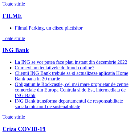
Toate stirile
FILME
Filmul Parking, un cliseu plictisitor
Toate stirile
ING Bank
La ING se vor putea face plati instant din decembrie 2022
Cum evitam tentativele de frauda online?
Clientii ING Bank trebuie sa-si actualizeze aplicatia Home
Bank pana in 20 martie
Obligatiunile Rockcastle, cel mai mare proprietar de centre
comerciale din Europa Centrala si de Est, intermediata de
ING Bank
ING Bank transforma departamentul de responsabilitate
sociala intr-unul de sustenabilitate
Toate stirile
Criza COVID-19