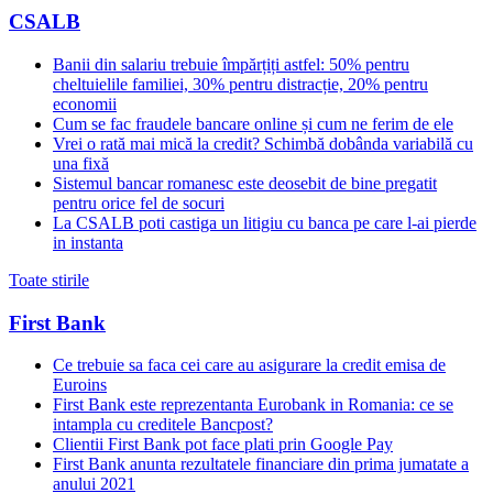
CSALB
Banii din salariu trebuie împărțiți astfel: 50% pentru
cheltuielile familiei, 30% pentru distracție, 20% pentru
economii
Cum se fac fraudele bancare online și cum ne ferim de ele
Vrei o rată mai mică la credit? Schimbă dobânda variabilă cu
una fixă
Sistemul bancar romanesc este deosebit de bine pregatit
pentru orice fel de socuri
La CSALB poti castiga un litigiu cu banca pe care l-ai pierde
in instanta
Toate stirile
First Bank
Ce trebuie sa faca cei care au asigurare la credit emisa de
Euroins
First Bank este reprezentanta Eurobank in Romania: ce se
intampla cu creditele Bancpost?
Clientii First Bank pot face plati prin Google Pay
First Bank anunta rezultatele financiare din prima jumatate a
anului 2021