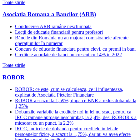
Toate stirile
Asociatia Romana a Bancilor (ARB)
Conducerea ARB rămâne neschimbată
Lecții de educație financiară pentru profesori
Băncile din România nu au majorat comisioanele aferente
operațiunilor în numerar
Concurs de educatie financiara pentru elevi, cu premii in bani
Creditele acordate de banci au crescut cu 14% in 2022
Toate stirile
ROBOR
ROBOR: ce este, cum se calculeaza, ce il influenteaza,
explicat de Asociatia Pietelor Financiare
ROBOR a scazut la 1,59%, dupa ce BNR a redus dobanda la
1,25%
Dobanzile variabile la creditele noi in lei nu scad, pentru ca
IRCC ramane aproape neschimbat, la 2,4%, desi ROBOR s-a
micsorat cu un punct, la 2,2%
IRCC, indicele de dobanda pentru creditele in lei ale
persoanelor fizice, a scazut la 1,75%, dar nu va avea efecte
imediate pe piata creditarii