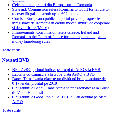
Uniunii
Cele mai mici preturi din Europa sunt in Romania
State aid: Commission refers Romania to Court for failure to
recover illegal aid worth up to €92 million
Comisia Europeana publica raportul privind progresele
inregistrate de Romania in cadrul mecanismului de cooperare
si de verificare (MCV)
Infringements: Commission refers Greece, Ireland and
Romania to the Court of Justice for not implementing anti-
money laundering rules
Toate stirile
Noutati BVB
BET AeRO, primul indice pentru piata AeRO, la BVB
Laptaria cu Caimac s-a listat pe piata AeRO a BVB
Banca Transilvania plateste un dividend brut pe actiune de
0,17 lei din profitul pe 2018
Obligatiunile Bancii Transilvania se tranzactioneaza la Bursa
de Valori Bucuresti
Obligatiunile Good Pople SA (FRU21) au debutat pe piata
AeRO
Toate stirile