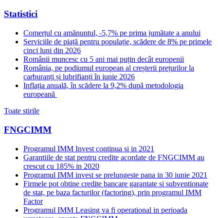
Statistici
Comerțul cu amănuntul, -5,7% pe prima jumătate a anului
Serviciile de piață pentru populație, scădere de 8% pe primele
cinci luni din 2026
Românii muncesc cu 5 ani mai puțin decât europenii
România, pe podiumul european al creșterii prețurilor la
carburanți și lubrifianți în iunie 2026
Inflația anuală, în scădere la 9,2% după metodologia
europeană
Toate stirile
FNGCIMM
Programul IMM Invest continua si in 2021
Garantiile de stat pentru credite acordate de FNGCIMM au
crescut cu 185% in 2020
Programul IMM invest se prelungeste pana in 30 iunie 2021
Firmele pot obtine credite bancare garantate si subventionate
de stat, pe baza facturilor (factoring), prin programul IMM
Factor
Programul IMM Leasing va fi operational in perioada