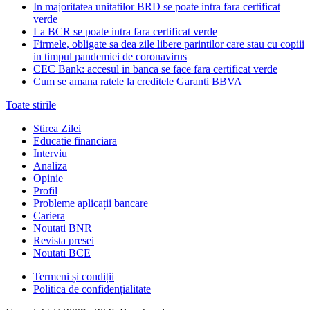
In majoritatea unitatilor BRD se poate intra fara certificat
verde
La BCR se poate intra fara certificat verde
Firmele, obligate sa dea zile libere parintilor care stau cu copiii
in timpul pandemiei de coronavirus
CEC Bank: accesul in banca se face fara certificat verde
Cum se amana ratele la creditele Garanti BBVA
Toate stirile
Stirea Zilei
Educatie financiara
Interviu
Analiza
Opinie
Profil
Probleme aplicații bancare
Cariera
Noutati BNR
Revista presei
Noutati BCE
Termeni și condiții
Politica de confidențialitate