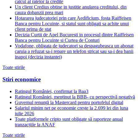
calcul al ratelor la credite
Un client Credius obtine in justitie anularea creditului, din
cauza dobanzii prea mari
Hotararea judecatoriei prin care Aedificium, fosta Raiffeisen
Banca pentru Locuinte, si statul sunt obligati sa achite unui
client prima de stat
Decizia Curtii de Apel Bucuresti in procesul dintre Raiffeisen
Banca pentru Locuinte si Curtea de Conturi
Vodafone, obligata de judecatori sa despagubeasca un abonat
caruia a refuzat sa-i repare un telefon stricat sau sa-i dea banii
inapoi (decizia instantei)
Toate stirile
Stiri economice
Ratingul României, confirmat la Baa3
Ratingul României, menținut la BBB- cu perspectivă negativă
Guvernul renunță la Mastercard pentru portofelul digital
Salariul minim net pe economie crește la 2.699 lei din luna
iulie 2026
Toate platformele cripto sunt obligate să raporteze anual
tranzacțiile la ANAF
Toate stirile