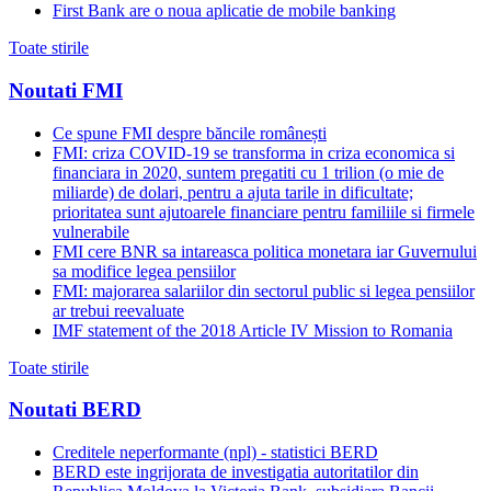
First Bank are o noua aplicatie de mobile banking
Toate stirile
Noutati FMI
Ce spune FMI despre băncile românești
FMI: criza COVID-19 se transforma in criza economica si
financiara in 2020, suntem pregatiti cu 1 trilion (o mie de
miliarde) de dolari, pentru a ajuta tarile in dificultate;
prioritatea sunt ajutoarele financiare pentru familiile si firmele
vulnerabile
FMI cere BNR sa intareasca politica monetara iar Guvernului
sa modifice legea pensiilor
FMI: majorarea salariilor din sectorul public si legea pensiilor
ar trebui reevaluate
IMF statement of the 2018 Article IV Mission to Romania
Toate stirile
Noutati BERD
Creditele neperformante (npl) - statistici BERD
BERD este ingrijorata de investigatia autoritatilor din