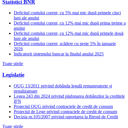
Statistici BNR
Deficitul contului curent, cu 5% mai mic după primele cinci
luni ale anului
Deficitul contului curent, cu 12% mai mic după prima treime a
anului
Deficitul contului curent, cu 12% mai mic după primele două
luni ale anului
Deficitul contului curent, scădere cu peste 5% în ianuarie
2026
Indicatorii sistemului bancar la finalul anului 2025
Toate stirile
Legislatie
OUG 13/2011 privind dobânda legală remuneratorie și
penalizatoare
Legea 243 din 2024 privind plafonarea dobânzilor la creditele
IFN
Proiectul OUG privind contractele de credit de consum
Proiectul de Lege privind contractele de credit de consum
Decizia nr.105/2007 privind raportarea la Biroul de Credit
Toate stirile