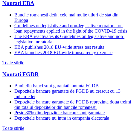
Noutati EBA
Bancile romanesti detin cele mai multe titluri de stat din
Europa
Guidelines on legislative and non-legislative moratoria on
loan repayments applied in the light of the COVID-19 crisis
The EBA reactivates its Guidelines on legislative and non-
legislative moratoria
EBA publishes 2018 EU-wide stress test results
EBA launches 2018 EU-wide transparency exercise
Toate stirile
Noutati FGDB
Banii din banci sunt garantati, anunta FGDB
Depozitele bancare garantate de FGDB au crescut cu 13
miliarde lei
Depozitele bancare garantate de FGDB reprezinta doua treimi
din totalul depozitelor din bancile romanesti
Peste 80% din depozitele bancare sunt garantate
Depozitele bancare nu intra in campania electorala
Toate stirile