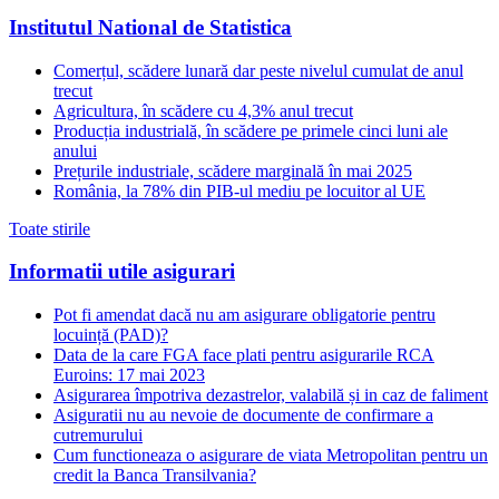
Institutul National de Statistica
Comerțul, scădere lunară dar peste nivelul cumulat de anul
trecut
Agricultura, în scădere cu 4,3% anul trecut
Producția industrială, în scădere pe primele cinci luni ale
anului
Prețurile industriale, scădere marginală în mai 2025
România, la 78% din PIB-ul mediu pe locuitor al UE
Toate stirile
Informatii utile asigurari
Pot fi amendat dacă nu am asigurare obligatorie pentru
locuință (PAD)?
Data de la care FGA face plati pentru asigurarile RCA
Euroins: 17 mai 2023
Asigurarea împotriva dezastrelor, valabilă și in caz de faliment
Asiguratii nu au nevoie de documente de confirmare a
cutremurului
Cum functioneaza o asigurare de viata Metropolitan pentru un
credit la Banca Transilvania?