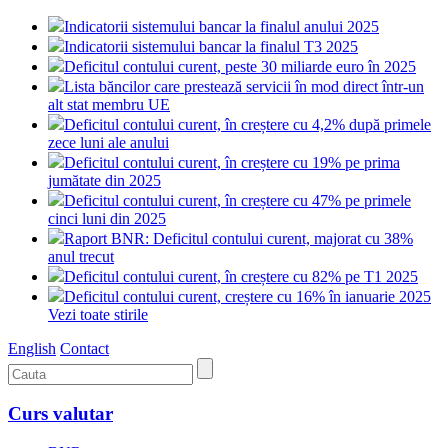
Indicatorii sistemului bancar la finalul anului 2025
Indicatorii sistemului bancar la finalul T3 2025
Deficitul contului curent, peste 30 miliarde euro în 2025
Lista băncilor care prestează servicii în mod direct într-un
alt stat membru UE
Deficitul contului curent, în creștere cu 4,2% după primele
zece luni ale anului
Deficitul contului curent, în creștere cu 19% pe prima
jumătate din 2025
Deficitul contului curent, în creștere cu 47% pe primele
cinci luni din 2025
Raport BNR: Deficitul contului curent, majorat cu 38%
anul trecut
Deficitul contului curent, în creștere cu 82% pe T1 2025
Deficitul contului curent, creștere cu 16% în ianuarie 2025
Vezi toate stirile
English
Contact
Curs valutar