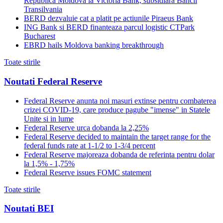
Republica Moldova la Victoria Bank, subsidiara Bancii
Transilvania
BERD dezvaluie cat a platit pe actiunile Piraeus Bank
ING Bank si BERD finanteaza parcul logistic CTPark
Bucharest
EBRD hails Moldova banking breakthrough
Toate stirile
Noutati Federal Reserve
Federal Reserve anunta noi masuri extinse pentru combaterea
crizei COVID-19, care produce pagube "imense" in Statele
Unite si in lume
Federal Reserve urca dobanda la 2,25%
Federal Reserve decided to maintain the target range for the
federal funds rate at 1-1/2 to 1-3/4 percent
Federal Reserve majoreaza dobanda de referinta pentru dolar
la 1,5% - 1,75%
Federal Reserve issues FOMC statement
Toate stirile
Noutati BEI