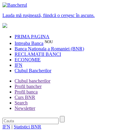
Lauda mă rușinează, fiindcă o cerșesc în ascuns.
PRIMA PAGINA
NOU
Intreaba Banca
Banca Nationala a Romaniei (BNR)
RECLAMATII BANCI
ECONOMIE
IFN
Clubul Bancherilor
Clubul bancherilor
Profil bancher
Profil banca
Curs BNR
Search
Newsletter
IFN
|
Statistici BNR