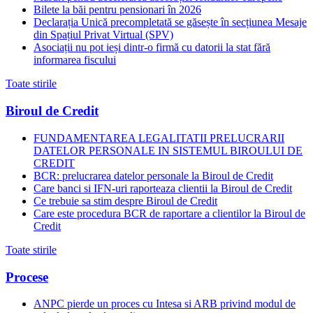
Bilete la băi pentru pensionari în 2026
Declarația Unică precompletată se găsește în secțiunea Mesaje
din Spațiul Privat Virtual (SPV)
Asociații nu pot ieși dintr-o firmă cu datorii la stat fără
informarea fiscului
Toate stirile
Biroul de Credit
FUNDAMENTAREA LEGALITATII PRELUCRARII
DATELOR PERSONALE IN SISTEMUL BIROULUI DE
CREDIT
BCR: prelucrarea datelor personale la Biroul de Credit
Care banci si IFN-uri raporteaza clientii la Biroul de Credit
Ce trebuie sa stim despre Biroul de Credit
Care este procedura BCR de raportare a clientilor la Biroul de
Credit
Toate stirile
Procese
ANPC pierde un proces cu Intesa si ARB privind modul de