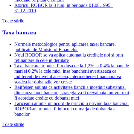
Istoricul ROBOR la 3 luni, in perioada 01.08.1995 -
31.12.2019
Toate stirile
Taxa bancara
Normele metodologice pentru aplicarea taxei bancare,
publicate de Ministerul Finantelor
Noul ROBOR se va aplica automat la creditele noi si prin
refinantare la cele in derulare
Taxa bancara ar putea fi redusa de la 1,2% la 0,4% la bancile
mari si 0,2% la cele mici, insa bancherii avertizeaza ca
indiferent de nivelul acesteia, intermedierea financiara va
scadea iar dobanzile vor creste
Raiffeisen anunta ca activitatea bancii a incetinit substantial
din cauza taxei bancare; strategia va fi reevaluata, nu vor mai
fi acordate credite cu dobanzi mici
Tariceanu anunta un acord de principiu privind taxa bancara:
ROBOR-ul ar putea fi inlocuit cu marja de dobanda a
bancilor
Toate stirile