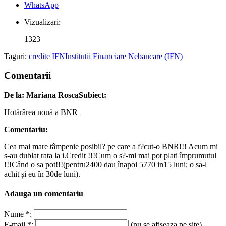
WhatsApp
Vizualizari:
1323
Taguri:
credite IFN
Institutii Financiare Nebancare (IFN)
Comentarii
De la: Mariana Rosca
Subiect:
Hotărârea nouă a BNR
Comentariu:
Cea mai mare tâmpenie posibil? pe care a f?cut-o BNR!!! Acum mi
s-au dublat rata la i.Credit !!!Cum o s?-mi mai pot plati împrumutul
!!!Când o sa pot!!!(pentru2400 dau înapoi 5770 in15 luni; o sa-l
achit și eu în 30de luni).
Adauga un comentariu
Nume *:
E-mail *:
(nu se afiseaza pe site)