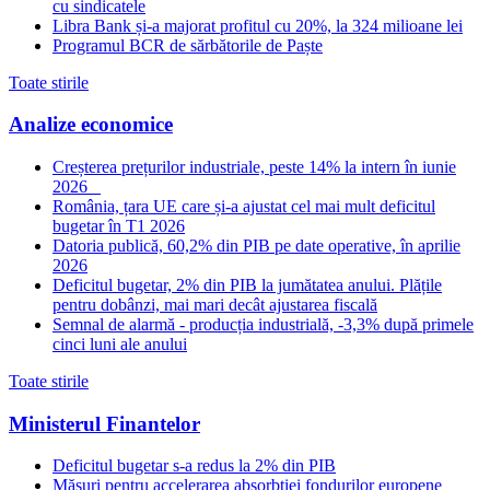
cu sindicatele
Libra Bank și-a majorat profitul cu 20%, la 324 milioane lei
Programul BCR de sărbătorile de Paște
Toate stirile
Analize economice
Creșterea prețurilor industriale, peste 14% la intern în iunie
2026
România, țara UE care și-a ajustat cel mai mult deficitul
bugetar în T1 2026
Datoria publică, 60,2% din PIB pe date operative, în aprilie
2026
Deficitul bugetar, 2% din PIB la jumătatea anului. Plățile
pentru dobânzi, mai mari decât ajustarea fiscală
Semnal de alarmă - producția industrială, -3,3% după primele
cinci luni ale anului
Toate stirile
Ministerul Finantelor
Deficitul bugetar s-a redus la 2% din PIB
Măsuri pentru accelerarea absorbției fondurilor europene