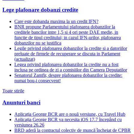
Lege plafonare dobanzi credite
Care este dobanda maxima la un credit IFN?
BNR propune Parlamentului plafonarea dobanzilor la
creditele bancilor intre 1,5 si 4 ori peste DAE medie, in
functie de tipul creditului; in cazul IFN-urilor, plafonarea
dobanzilor nu se justifica
Legile privind plafonarea dobanzilor la credite si a datoriilor
preluate de firmele de recuperare se discuta in Parlament
(actualizat)
Legea privind plafonarea dobanzilor la credite nu a fost
inclusa pe ordinea de zi a comisiilor din Camera Deputatilor
Senatorul Zamfir, despre plafonarea dobanzilor la credite:
numai bou-i consecvent!
Toate stirile
Anunturi banci
Aplicația George BCR are o nouă versiune, cu Travel Hub
Aplicația George BCR va necesita iOS 17.7 începând cu
versiunea 26.26
BRD aderă la contractul colectiv de muncă încheiat de CPBR