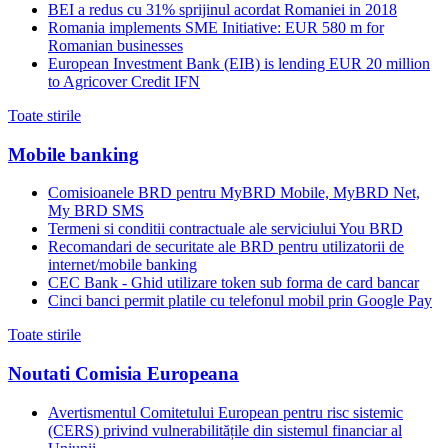
BEI a redus cu 31% sprijinul acordat Romaniei in 2018
Romania implements SME Initiative: EUR 580 m for
Romanian businesses
European Investment Bank (EIB) is lending EUR 20 million
to Agricover Credit IFN
Toate stirile
Mobile banking
Comisioanele BRD pentru MyBRD Mobile, MyBRD Net,
My BRD SMS
Termeni si conditii contractuale ale serviciului You BRD
Recomandari de securitate ale BRD pentru utilizatorii de
internet/mobile banking
CEC Bank - Ghid utilizare token sub forma de card bancar
Cinci banci permit platile cu telefonul mobil prin Google Pay
Toate stirile
Noutati Comisia Europeana
Avertismentul Comitetului European pentru risc sistemic
(CERS) privind vulnerabilitățile din sistemul financiar al