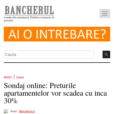
Lauda mă rușinează, fiindcă o cerșesc în
ascuns.
|
BANCI
Opinie
Sondaj online: Preturile
apartamentelor vor scadea cu inca
30%
Autor:
Bancherul.ro