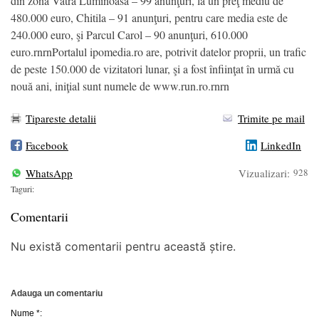
din zona Vatra Luminoasă – 99 anunţuri, la un preţ mediu de
480.000 euro, Chitila – 91 anunţuri, pentru care media este de
240.000 euro, şi Parcul Carol – 90 anunţuri, 610.000
euro.rnrnPortalul ipomedia.ro are, potrivit datelor proprii, un trafic
de peste 150.000 de vizitatori lunar, şi a fost înfiinţat în urmă cu
nouă ani, iniţial sunt numele de www.run.ro.rnrn
Tipareste detalii
Trimite pe mail
Facebook
LinkedIn
WhatsApp
Vizualizari:
928
Taguri:
Comentarii
Nu există comentarii pentru această știre.
Adauga un comentariu
Nume *: