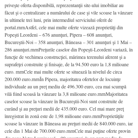
priveşte oferta disponibilă, reprezentanţii site-ului imobiliar au
făcut şi o centralizare a numărului de case şi vile scoase la vânzare
în ultimele trei luni, prin intermediul serviciului oferit de
portal.rnrnAstfel, cele mai multe oferte vizează proprietăţi din
Popeşti Leordeni – 676 anunţuri, Pipera – 608 anunţuri,
Bucureştii-Noi – 358 anunţuri, Băneasa – 301 anunţuri şi 1 Mai –
286 anunţuri.rnrnPreţurile caselor din Popeşti-Leordeni variază, în
funcţie de vechimea construcţiei, mărimea terenului aferent şi a
suprafeţei construite şi finisaje, de la 94.500 euro la 1,8 milioane
euro. rnrnCele mai multe oferte se situează la nivelul de circa
200.000 euro.rnrnÎn Pipera, majoritatea ofertelor de locuinţe
individuale au un preţ mediu de 496.300 euro, cea mai scumpă
vilă fiind scoasă la vânzare la 3,8 milioane euro.rnrnMajoritatea
caselor scoase la vânzare în Bucureştii-Noi sunt construite de
curând şi au preţuri medii de 435.000 euro. Cel mai mare preţ
înregistrat în zonă este de 1,98 milioane euro.rnrnProprietăţile
scoase la vânzare în Băneasa au preţuri medii de 840.000 euro, iar
cele din 1 Mai de 700.000 euro.rnrnCele mai puţine oferte provin