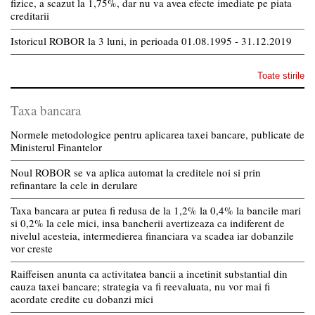
fizice, a scazut la 1,75%, dar nu va avea efecte imediate pe piata
creditarii
Istoricul ROBOR la 3 luni, in perioada 01.08.1995 - 31.12.2019
Toate stirile
Taxa bancara
Normele metodologice pentru aplicarea taxei bancare, publicate de
Ministerul Finantelor
Noul ROBOR se va aplica automat la creditele noi si prin
refinantare la cele in derulare
Taxa bancara ar putea fi redusa de la 1,2% la 0,4% la bancile mari
si 0,2% la cele mici, insa bancherii avertizeaza ca indiferent de
nivelul acesteia, intermedierea financiara va scadea iar dobanzile
vor creste
Raiffeisen anunta ca activitatea bancii a incetinit substantial din
cauza taxei bancare; strategia va fi reevaluata, nu vor mai fi
acordate credite cu dobanzi mici