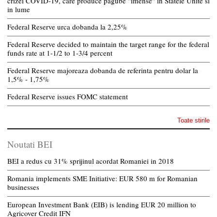
crizei COVID-19, care produce pagube "imense" in Statele Unite si
in lume
Federal Reserve urca dobanda la 2,25%
Federal Reserve decided to maintain the target range for the federal
funds rate at 1-1/2 to 1-3/4 percent
Federal Reserve majoreaza dobanda de referinta pentru dolar la
1,5% - 1,75%
Federal Reserve issues FOMC statement
Toate stirile
Noutati BEI
BEI a redus cu 31% sprijinul acordat Romaniei in 2018
Romania implements SME Initiative: EUR 580 m for Romanian
businesses
European Investment Bank (EIB) is lending EUR 20 million to
Agricover Credit IFN