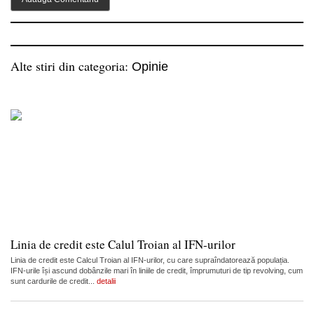
Alte stiri din categoria:
Opinie
Linia de credit este Calul Troian al IFN-urilor
Linia de credit este Calcul Troian al IFN-urilor, cu care supraîndatorează populația.
IFN-urile își ascund dobânzile mari în liniile de credit, împrumuturi de tip revolving, cum
sunt cardurile de credit...
detalii