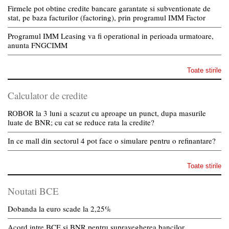
Firmele pot obtine credite bancare garantate si subventionate de
stat, pe baza facturilor (factoring), prin programul IMM Factor
Programul IMM Leasing va fi operational in perioada urmatoare,
anunta FNGCIMM
Toate stirile
Calculator de credite
ROBOR la 3 luni a scazut cu aproape un punct, dupa masurile
luate de BNR; cu cat se reduce rata la credite?
In ce mall din sectorul 4 pot face o simulare pentru o refinantare?
Toate stirile
Noutati BCE
Dobanda la euro scade la 2,25%
Acord intre BCE si BNR pentru supravegherea bancilor