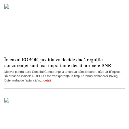
În cazul ROBOR, justiția va decide dacă regulile
concurenței sunt mai importante decât normele BNR
Motivul pentru care Consiliul Concurenței a amendat băncile pentru că s-ar fi înțeles
să crească indicele ROBOR este transparența în timpul stabilirii dobânzilor (fixing).
Este vorba de faptul că în...
detalii