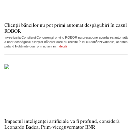
Clienții băncilor nu pot primi automat despăgubiri în cazul
ROBOR
Investigația Consiliului Concurenței privind ROBOR nu presupune acordarea automată
a unor despăgubiri clienților băncilor care au credite în lei cu dobânzi variabile, acestea
putând fi obținute doar prin acțiuni în...
detalii
Impactul inteligenței artificiale va fi profund, consideră
Leonardo Badea, Prim-viceguvernator BNR