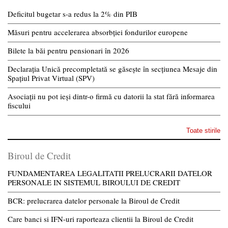
Deficitul bugetar s-a redus la 2% din PIB
Măsuri pentru accelerarea absorbției fondurilor europene
Bilete la băi pentru pensionari în 2026
Declarația Unică precompletată se găsește în secțiunea Mesaje din
Spațiul Privat Virtual (SPV)
Asociații nu pot ieși dintr-o firmă cu datorii la stat fără informarea
fiscului
Toate stirile
Biroul de Credit
FUNDAMENTAREA LEGALITATII PRELUCRARII DATELOR
PERSONALE IN SISTEMUL BIROULUI DE CREDIT
BCR: prelucrarea datelor personale la Biroul de Credit
Care banci si IFN-uri raporteaza clientii la Biroul de Credit