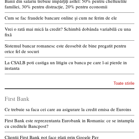
Banii din salariu trebuie împărțiți astfel: 50% pentru cheltuielile
familiei, 30% pentru distracție, 20% pentru economii
Cum se fac fraudele bancare online și cum ne ferim de ele
Vrei o rată mai mică la credit? Schimbă dobânda variabilă cu una
fixă
Sistemul bancar romanesc este deosebit de bine pregatit pentru
orice fel de socuri
La CSALB poti castiga un litigiu cu banca pe care l-ai pierde in
instanta
Toate stirile
First Bank
Ce trebuie sa faca cei care au asigurare la credit emisa de Euroins
First Bank este reprezentanta Eurobank in Romania: ce se intampla
cu creditele Bancpost?
Clientii First Bank pot face plati prin Google Pay