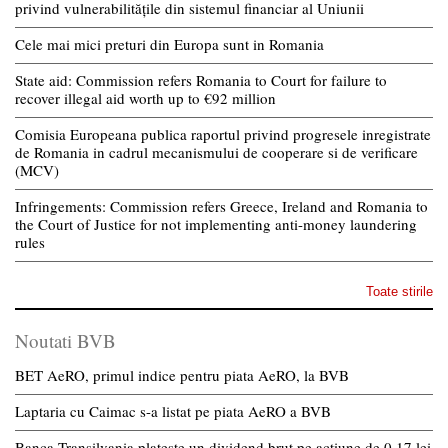
privind vulnerabilitățile din sistemul financiar al Uniunii
Cele mai mici preturi din Europa sunt in Romania
State aid: Commission refers Romania to Court for failure to
recover illegal aid worth up to €92 million
Comisia Europeana publica raportul privind progresele inregistrate
de Romania in cadrul mecanismului de cooperare si de verificare
(MCV)
Infringements: Commission refers Greece, Ireland and Romania to
the Court of Justice for not implementing anti-money laundering
rules
Toate stirile
Noutati BVB
BET AeRO, primul indice pentru piata AeRO, la BVB
Laptaria cu Caimac s-a listat pe piata AeRO a BVB
Banca Transilvania plateste un dividend brut pe actiune de 0,17 lei