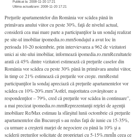
Publicat la: 2008-11-20 17:21
Ultima actualizare: 2008-11-20 17:21
Preţurile apartamentelor din România vor scădea până în
primăvara anului viitor cu peste 30%, faţă de nivelul actual,
consideră cea mai mare parte a participanţilor la un sondaj realizat
pe site-ul imobiliar ipomedia.ro.rnrnSondajul a avut loc în
perioada 10-20 noiembrie, prin intervievarea a 962 de vizitatori
unici ai site-ului imobiliar, informează ipomedia.ro.rnrnRezultatele
arată că 45% dintre vizitatori estimează că preţurile caselor din
România vor scădea cu peste 30% până în primăvara anului viitor,
în timp ce 21% estimează că preţurile vor creşte. rnrnRestul
participanţilor la sondaj apreciază că preţurile apartamentelor vor
scădea cu 10%-20%.rnrn”Astfel, majoritatea covârşitoare a
respondenţilor – 79%, cred că preţurile vor scădea în continuare”,
a mai precizat ipomedia.ro.rnrnReprezentanţii reţelei de agenţii
imobiliare Re/Max estimau la sfârşitul lunii octombrie că preţurile
apartamentelor din Bucureşti s-au redus faţă de iunie cu 15-35%,
ca urmare a creşterii marjei de negociere cu până la 10% şi a
scăderii preţurilor solicitate de proprietari cu 5-15%.rnrnÎn ceea ce