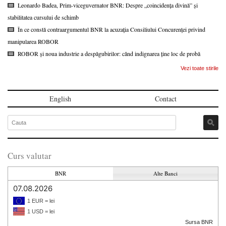
Leonardo Badea, Prim-viceguvernator BNR: Despre „coincidența divină” și
stabilitatea cursului de schimb
În ce constă contraargumentul BNR la acuzația Consiliului Concurenței privind
manipularea ROBOR
ROBOR și noua industrie a despăgubirilor: când indignarea ține loc de probă
Vezi toate stirile
English
Contact
Curs valutar
BNR
Alte Banci
07.08.2026
1 EUR = lei
1 USD = lei
Sursa BNR