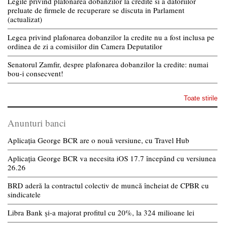
Legile privind plafonarea dobanzilor la credite si a datoriilor
preluate de firmele de recuperare se discuta in Parlament
(actualizat)
Legea privind plafonarea dobanzilor la credite nu a fost inclusa pe
ordinea de zi a comisiilor din Camera Deputatilor
Senatorul Zamfir, despre plafonarea dobanzilor la credite: numai
bou-i consecvent!
Toate stirile
Anunturi banci
Aplicația George BCR are o nouă versiune, cu Travel Hub
Aplicația George BCR va necesita iOS 17.7 începând cu versiunea
26.26
BRD aderă la contractul colectiv de muncă încheiat de CPBR cu
sindicatele
Libra Bank și-a majorat profitul cu 20%, la 324 milioane lei