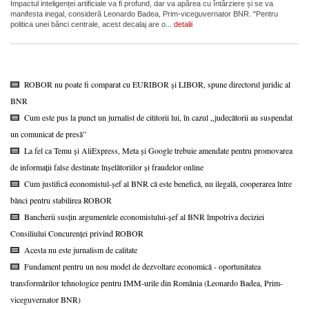
Impactul inteligenței artificiale va fi profund, dar va apărea cu întârziere și se va
manifesta inegal, consideră Leonardo Badea, Prim-viceguvernator BNR. "Pentru
politica unei bănci centrale, acest decalaj are o...
detalii
ROBOR nu poate fi comparat cu EURIBOR și LIBOR, spune directorul juridic al
BNR
Cum este pus la punct un jurnalist de cititorii lui, în cazul „judecătorii au suspendat
un comunicat de presă”
La fel ca Temu și AliExpress, Meta și Google trebuie amendate pentru promovarea
de informații false destinate înșelătoriilor și fraudelor online
Cum justifică economistul-șef al BNR că este benefică, nu ilegală, cooperarea între
bănci pentru stabilirea ROBOR
Bancherii susțin argumentele economistului-șef al BNR împotriva deciziei
Consiliului Concurenței privind ROBOR
Acesta nu este jurnalism de calitate
Fundament pentru un nou model de dezvoltare economică - oportunitatea
transformărilor tehnologice pentru IMM-urile din România (Leonardo Badea, Prim-
viceguvernator BNR)