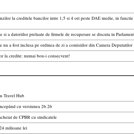
or la creditele bancilor intre 1,5 si 4 ori peste DAE medie, in functie de
e si a datoriilor preluate de firmele de recuperare se discuta in Parlament
e nu a fost inclusa pe ordinea de zi a comisiilor din Camera Deputatilor
or la credite: numai bou-i consecvent!
cu Travel Hub
începând cu versiunea 26.26
ncheiat de CPBR cu sindicatele
24 milioane lei