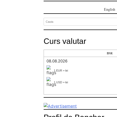
English
Curs valutar
BNR
08.08.2026
1 EUR = lei
1 USD = lei