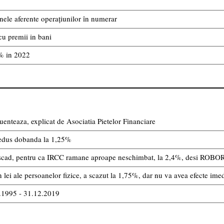
ele aferente operațiunilor în numerar
cu premii in bani
4% in 2022
uenteaza, explicat de Asociatia Pietelor Financiare
edus dobanda la 1,25%
nu scad, pentru ca IRCC ramane aproape neschimbat, la 2,4%, desi ROBOR
lei ale persoanelor fizice, a scazut la 1,75%, dar nu va avea efecte imedi
8.1995 - 31.12.2019