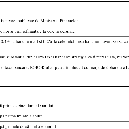
bancare, publicate de Ministerul Finantelor
noi si prin refinantare la cele in derulare
0,4% la bancile mari si 0,2% la cele mici, insa bancherii avertizeaza ca 
init substantial din cauza taxei bancare; strategia va fi reevaluata, nu v
nd taxa bancara: ROBOR-ul ar putea fi inlocuit cu marja de dobanda a b
 primele cinci luni ale anului
pă prima treime a anului
pă primele două luni ale anului