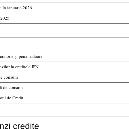
% în ianuarie 2026
i 2025
atorie și penalizatoare
ilor la creditele IFN
 de consum
dit de consum
oul de Credit
zi credite