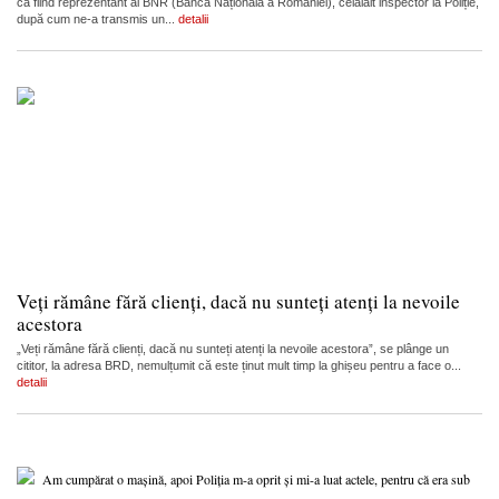
ca fiind reprezentant al BNR (Banca Națională a României), celălalt inspector la Poliție,
după cum ne-a transmis un...
detalii
Veți rămâne fără clienți, dacă nu sunteți atenți la nevoile
acestora
„Veți rămâne fără clienți, dacă nu sunteți atenți la nevoile acestora”, se plânge un
cititor, la adresa BRD, nemulțumit că este ținut mult timp la ghișeu pentru a face o...
detalii
Am cumpărat o mașină, apoi Poliția m-a oprit și mi-a luat actele, pentru că era sub