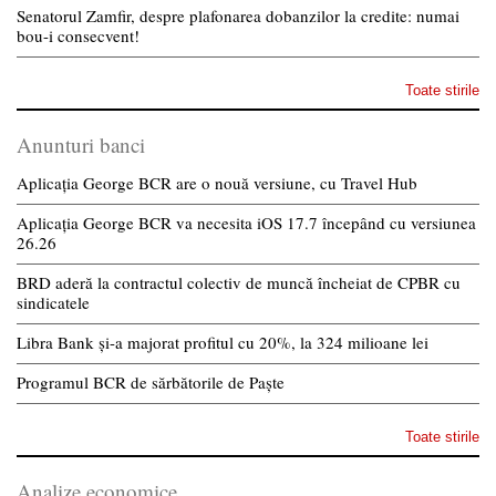
Senatorul Zamfir, despre plafonarea dobanzilor la credite: numai
bou-i consecvent!
Toate stirile
Anunturi banci
Aplicația George BCR are o nouă versiune, cu Travel Hub
Aplicația George BCR va necesita iOS 17.7 începând cu versiunea
26.26
BRD aderă la contractul colectiv de muncă încheiat de CPBR cu
sindicatele
Libra Bank și-a majorat profitul cu 20%, la 324 milioane lei
Programul BCR de sărbătorile de Paște
Toate stirile
Analize economice