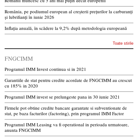
Românii muncesc cu 5 ani mai puțin decât europenii
România, pe podiumul european al creșterii prețurilor la carburanți
și lubrifianți în iunie 2026
Inflația anuală, în scădere la 9,2% după metodologia europeană
Toate stirile
FNGCIMM
Programul IMM Invest continua si in 2021
Garantiile de stat pentru credite acordate de FNGCIMM au crescut
cu 185% in 2020
Programul IMM invest se prelungeste pana in 30 iunie 2021
Firmele pot obtine credite bancare garantate si subventionate de
stat, pe baza facturilor (factoring), prin programul IMM Factor
Programul IMM Leasing va fi operational in perioada urmatoare,
anunta FNGCIMM