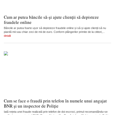
Cum ar putea băncile să-și ajute clienții să depisteze
fraudele online
Băncile ar putea foarte ușor să depisteze fraudele online și să-și ajute clienții să nu
piardă mii sau chiar zeci de mii de euro. Conform plângerilor primite de la cititori,...
detalii
Cum se face o fraudă prin telefon în numele unui angajat
BNR și un inspector de Poliție
Iată rețeta unei fraude realizată prin telefon de doi escroci, primul recomandându-se