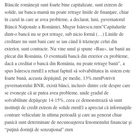
Băncile româneşti sunt foarte bine capitalizate, sunt extrem de
solide, iar banca-mamă nu poate retrage liniile de finanţare, chiar
în cazul în care ar avea probleme, a declarat, luni, guvernatorul
Băncii Naţionale a României, Mugur Isărescu.rnrn”Capitalurile
dintr-o bancă nu se pot retrage, sub nicio formă (…) Liniile de
creditare nu sunt bani care se iau când îi trăzneşte celui din
exterior, sunt contracte. Nu vine unul şi spune «Bau», iar banii au
plecat din România. O eventuală bancă din exterior cu probleme,
dacă a creditat o bancă din România, nu poate retrage banii”, a
spus Isărescu.rnrnEl a reluat faptuil să solvabilitatea în sistem este
foarte bună, aceasta depăşind, pe medie, 13%.rnrnPotrivit
guvernatorului BNR, există bănci, inclusiv dintre cele despre care
se zvoneşte că ar putea avea probleme, unde gradul de
solvabilitate depăşeşte 14-15%, ceea ce demonstrează să sunt
instituţii de credit extrem de solide.rnrnEl a apreciat că informaţiile
contrare vehiculate în ultima perioadă şi care au generat chiar
panică sunt determinate de necunoaşterea fenomenului financiar şi
“puţină dorinţă de senzaţional”.rnrn