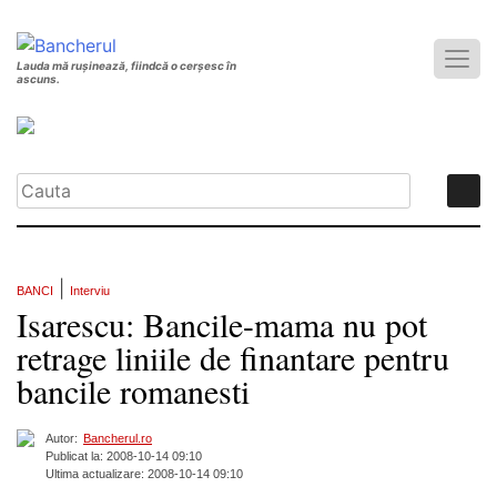
Lauda mă rușinează, fiindcă o cerșesc în
ascuns.
|
BANCI
Interviu
Isarescu: Bancile-mama nu pot
retrage liniile de finantare pentru
bancile romanesti
Autor:
Bancherul.ro
Publicat la: 2008-10-14 09:10
Ultima actualizare: 2008-10-14 09:10