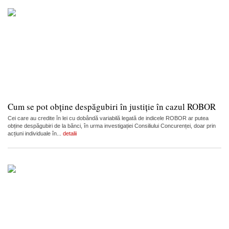
Cum se pot obține despăgubiri în justiție în cazul ROBOR
Cei care au credite în lei cu dobândă variabilă legată de indicele ROBOR ar putea
obține despăgubiri de la bănci, în urma investigației Consiliului Concurenței, doar prin
acțiuni individuale în...
detalii