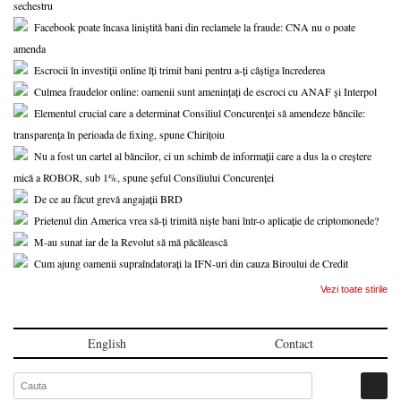
sechestru
Facebook poate încasa liniștită bani din reclamele la fraude: CNA nu o poate
amenda
Escrocii în investiții online îți trimit bani pentru a-ți câștiga încrederea
Culmea fraudelor online: oamenii sunt amenințați de escroci cu ANAF și Interpol
Elementul crucial care a determinat Consiliul Concurenței să amendeze băncile:
transparența în perioada de fixing, spune Chirițoiu
Nu a fost un cartel al băncilor, ci un schimb de informații care a dus la o creștere
mică a ROBOR, sub 1%, spune șeful Consiliului Concurenței
De ce au făcut grevă angajații BRD
Prietenul din America vrea să-ți trimită niște bani într-o aplicație de criptomonede?
M-au sunat iar de la Revolut să mă păcălească
Cum ajung oamenii supraîndatorați la IFN-uri din cauza Biroului de Credit
Vezi toate stirile
English
Contact