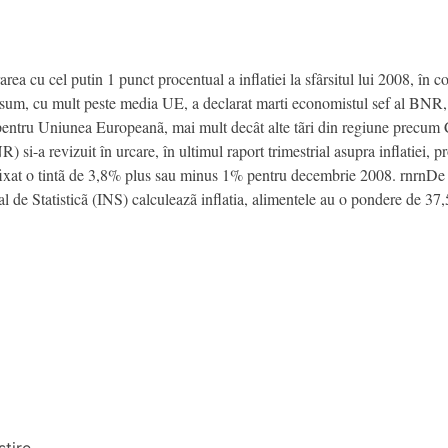
a cu cel putin 1 punct procentual a inflatiei la sfârsitul lui 2008, în c
sum, cu mult peste media UE, a declarat marti economistul sef al BNR,
pentru Uniunea Europeanã, mai mult decât alte tãri din regiune precum C
-a revizuit în urcare, în ultimul raport trimestrial asupra inflatiei, pro
-a fixat o tintã de 3,8% plus sau minus 1% pentru decembrie 2008. rnrnDe
nal de Statisticã (INS) calculeazã inflatia, alimentele au o pondere de 3