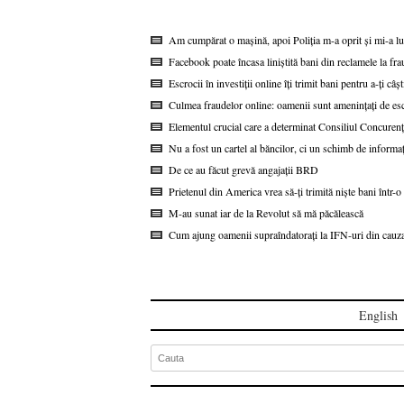
Am cumpărat o mașină, apoi Poliția m-a oprit și mi-a lua
Facebook poate încasa liniștită bani din reclamele la 
Escrocii în investiții online îți trimit bani pentru a-ți câș
Culmea fraudelor online: oamenii sunt amenințați de e
Elementul crucial care a determinat Consiliul Concurenț
Nu a fost un cartel al băncilor, ci un schimb de inform
De ce au făcut grevă angajații BRD
Prietenul din America vrea să-ți trimită niște bani într-
M-au sunat iar de la Revolut să mă păcălească
Cum ajung oamenii supraîndatorați la IFN-uri din cauza
English