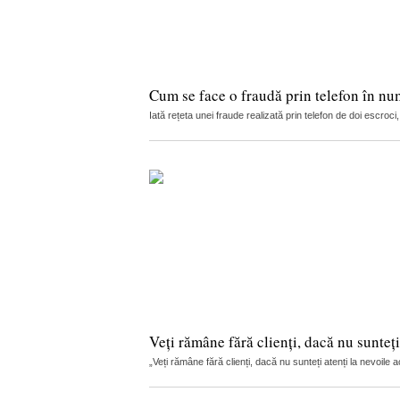
Cum se face o fraudă prin telefon în nu
Iată rețeta unei fraude realizată prin telefon de doi escro
Veți rămâne fără clienți, dacă nu sunteți
„Veți rămâne fără clienți, dacă nu sunteți atenți la nevoile