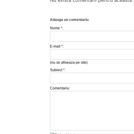
Nu există comentarii pentru această ș
Adauga un comentariu
Nume *:
E-mail *:
(nu se afiseaza pe site)
Subiect *:
Comentariu: