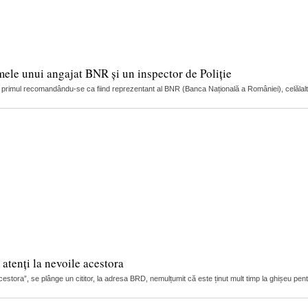
mele unui angajat BNR și un inspector de Poliție
ci, primul recomandându-se ca fiind reprezentant al BNR (Banca Națională a României), celălalt
 atenți la nevoile acestora
 acestora”, se plânge un cititor, la adresa BRD, nemulțumit că este ținut mult timp la ghișeu pent