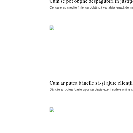
Cum se pot obține despăgubiri în justi
Cei care au credite în lei cu dobândă variabilă legată de in
Cum ar putea băncile să-și ajute clienți
Băncile ar putea foarte ușor să depisteze fraudele online și s