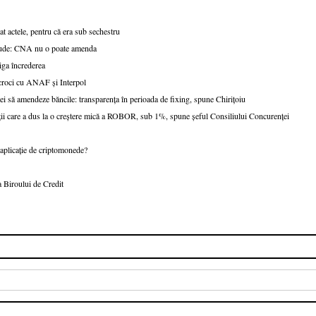
t actele, pentru că era sub sechestru
fraude: CNA nu o poate amenda
tiga încrederea
scroci cu ANAF și Interpol
ei să amendeze băncile: transparența în perioada de fixing, spune Chirițoiu
ații care a dus la o creștere mică a ROBOR, sub 1%, spune șeful Consiliului Concurenței
o aplicație de criptomonede?
 Biroului de Credit