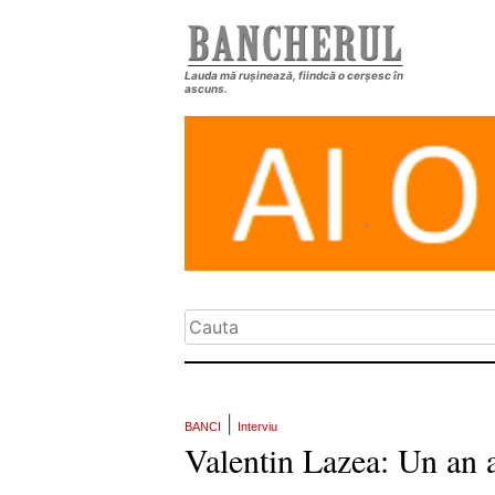
Lauda mă rușinează, fiindcă o cerșesc în
ascuns.
|
BANCI
Interviu
Valentin Lazea: Un an a