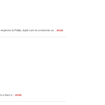
 inspector la Poliție, după cum ne-a transmis un...
detalii
ru a face o...
detalii