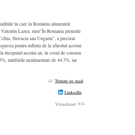
onditiile în care în România alimentele
 Valentin Lazea. rnrn”În Romania preturile
ehia, Slovacia sau Ungaria”, a precizat
gnoza pentru inflatia de la sfârsitul acestui
 la începutul acestui an, în cosul de consum
7,5%, mãrfurile nealimentare de 44,7%, iar
Trimite pe mail
LinkedIn
Vizualizari:
834