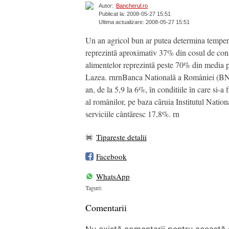
Autor:
Bancherul.ro
Publicat la: 2008-05-27 15:51
Ultima actualizare: 2008-05-27 15:51
Un an agricol bun ar putea determina temperare
reprezintã aproximativ 37% din cosul de con
alimentelor reprezintã peste 70% din media 
Lazea. rnrnBanca Nationalã a României (BNR) si
an, de la 5,9 la 6%, în conditiile în care si
al românilor, pe baza cãruia Institutul Natio
serviciile cântãresc 17,8%. rn
Tipareste detalii
Facebook
WhatsApp
Taguri:
Comentarii