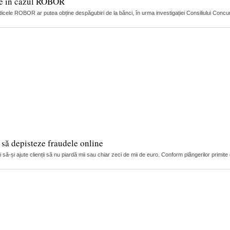
ție în cazul ROBOR
dicele ROBOR ar putea obține despăgubiri de la bănci, în urma investigației Consiliului Concuren
i să depisteze fraudele online
ă-și ajute clienții să nu piardă mii sau chiar zeci de mii de euro. Conform plângerilor primite de