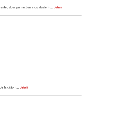
ței, doar prin acțiuni individuale în...
detalii
 la cititori,...
detalii