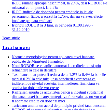
IRCC ramane aproape neschimbat, la 2,4%, desi ROBOR s-a
micsorat cu un punct, la 2,2%
IRCC, indicele de dobanda pentru creditele in lei ale
persoanelor fizice, a scazut la 1,75%, dar nu va avea efecte
imediate pe piata creditarii
Istoricul ROBOR la 3 luni, in perioada 01.08.1995 -
31.12.2019
Toate stirile
Taxa bancara
Normele metodologice pentru aplicarea taxei bancare,
publicate de Ministerul Finantelor
Noul ROBOR se va aplica automat la creditele noi si prin
refinantare la cele in derulare
Taxa bancara ar putea fi redusa de la 1,2% la 0,4% la bancile
mari si 0,2% la cele mici, insa bancherii avertizeaza ca
indiferent de nivelul acesteia, intermedierea financiara va
scadea iar dobanzile vor creste
Raiffeisen anunta ca activitatea bancii a incetinit substantial
din cauza taxei bancare; strategia va fi reevaluata, nu vor mai
fi acordate credite cu dobanzi mici
Tariceanu anunta un acord de principiu privind taxa bancara:
ROBOR-ul ar putea fi inlocuit cu marja de dobanda a