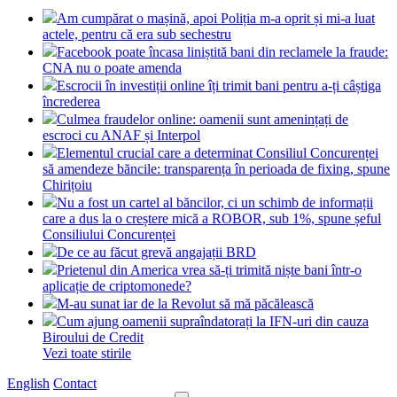
Am cumpărat o mașină, apoi Poliția m-a oprit și mi-a luat
actele, pentru că era sub sechestru
Facebook poate încasa liniștită bani din reclamele la fraude:
CNA nu o poate amenda
Escrocii în investiții online îți trimit bani pentru a-ți câștiga
încrederea
Culmea fraudelor online: oamenii sunt amenințați de
escroci cu ANAF și Interpol
Elementul crucial care a determinat Consiliul Concurenței
să amendeze băncile: transparența în perioada de fixing, spune
Chirițoiu
Nu a fost un cartel al băncilor, ci un schimb de informații
care a dus la o creștere mică a ROBOR, sub 1%, spune șeful
Consiliului Concurenței
De ce au făcut grevă angajații BRD
Prietenul din America vrea să-ți trimită niște bani într-o
aplicație de criptomonede?
M-au sunat iar de la Revolut să mă păcălească
Cum ajung oamenii supraîndatorați la IFN-uri din cauza
Biroului de Credit
Vezi toate stirile
English
Contact