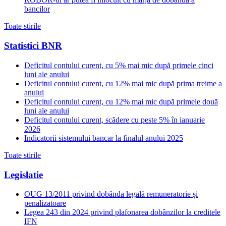
bancilor
Toate stirile
Statistici BNR
Deficitul contului curent, cu 5% mai mic după primele cinci
luni ale anului
Deficitul contului curent, cu 12% mai mic după prima treime a
anului
Deficitul contului curent, cu 12% mai mic după primele două
luni ale anului
Deficitul contului curent, scădere cu peste 5% în ianuarie
2026
Indicatorii sistemului bancar la finalul anului 2025
Toate stirile
Legislatie
OUG 13/2011 privind dobânda legală remuneratorie și
penalizatoare
Legea 243 din 2024 privind plafonarea dobânzilor la creditele
IFN