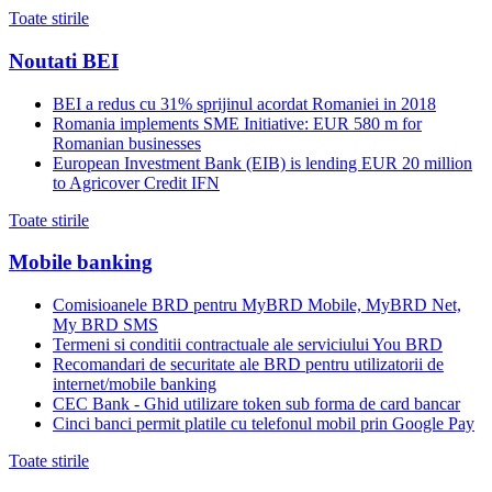
Toate stirile
Noutati BEI
BEI a redus cu 31% sprijinul acordat Romaniei in 2018
Romania implements SME Initiative: EUR 580 m for
Romanian businesses
European Investment Bank (EIB) is lending EUR 20 million
to Agricover Credit IFN
Toate stirile
Mobile banking
Comisioanele BRD pentru MyBRD Mobile, MyBRD Net,
My BRD SMS
Termeni si conditii contractuale ale serviciului You BRD
Recomandari de securitate ale BRD pentru utilizatorii de
internet/mobile banking
CEC Bank - Ghid utilizare token sub forma de card bancar
Cinci banci permit platile cu telefonul mobil prin Google Pay
Toate stirile