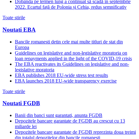
Dobânda pe termen lung a continuat să scadă in septembrie
2022. Ecartul față de Polonia și Cehia, redus semnificativ
Toate stirile
Noutati EBA
Bancile romanesti detin cele mai multe titluri de stat din
Europa
Guidelines on legislative and non-legislative moratoria on
loan repayments applied in the light of the COVID-19 crisis
The EBA reactivates its Guidelines on legislative and non-
legislative moratoria
EBA publishes 2018 EU-wide stress test results
EBA launches 2018 EU-wide transparency exercise
Toate stirile
Noutati FGDB
Banii din banci sunt garantati, anunta FGDB
Depozitele bancare garantate de FGDB au crescut cu 13
miliarde lei
Depozitele bancare garantate de FGDB reprezinta doua treimi
din totalul depozitelor din bancile romanesti