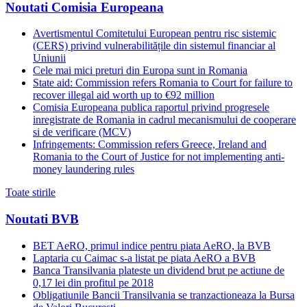
Noutati Comisia Europeana
Avertismentul Comitetului European pentru risc sistemic
(CERS) privind vulnerabilitățile din sistemul financiar al
Uniunii
Cele mai mici preturi din Europa sunt in Romania
State aid: Commission refers Romania to Court for failure to
recover illegal aid worth up to €92 million
Comisia Europeana publica raportul privind progresele
inregistrate de Romania in cadrul mecanismului de cooperare
si de verificare (MCV)
Infringements: Commission refers Greece, Ireland and
Romania to the Court of Justice for not implementing anti-
money laundering rules
Toate stirile
Noutati BVB
BET AeRO, primul indice pentru piata AeRO, la BVB
Laptaria cu Caimac s-a listat pe piata AeRO a BVB
Banca Transilvania plateste un dividend brut pe actiune de
0,17 lei din profitul pe 2018
Obligatiunile Bancii Transilvania se tranzactioneaza la Bursa