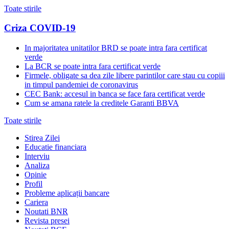
Toate stirile
Criza COVID-19
In majoritatea unitatilor BRD se poate intra fara certificat
verde
La BCR se poate intra fara certificat verde
Firmele, obligate sa dea zile libere parintilor care stau cu copiii
in timpul pandemiei de coronavirus
CEC Bank: accesul in banca se face fara certificat verde
Cum se amana ratele la creditele Garanti BBVA
Toate stirile
Stirea Zilei
Educatie financiara
Interviu
Analiza
Opinie
Profil
Probleme aplicații bancare
Cariera
Noutati BNR
Revista presei