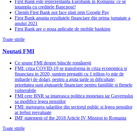
First Bank este reprezentanta Eurobank in Romania: ce se
intampla cu creditele Bancpost?
Clientii First Bank pot face plati prin Google Pay
First Bank anunta rezultatele financiare din prima jumatate a
anului 2021
First Bank are o noua aplicatie de mobile banking
Toate stirile
Noutati FMI
Ce spune FMI despre băncile românești
FMI: criza COVID-19 se transforma in criza economica si
financiara in 2020, suntem pregatiti cu 1 trilion (o mie de
miliarde) de dolari, pentru a ajuta tarile in dificultate;
prioritatea sunt ajutoarele financiare pentru familiile si firmele
vulnerabile
FMI cere BNR sa intareasca politica monetara iar Guvernului
sa modifice legea pensiilor
FMI: majorarea salariilor din sectorul public si legea pensiilor
ar trebui reevaluate
IMF statement of the 2018 Article IV Mission to Romania
Toate stirile