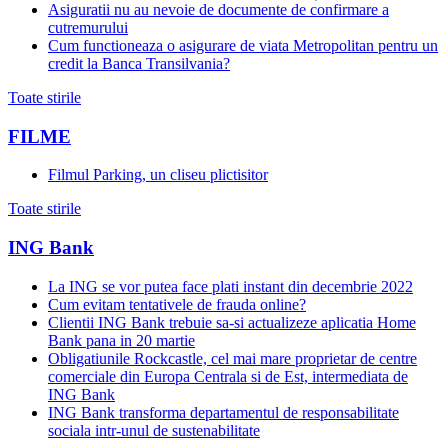
Asiguratii nu au nevoie de documente de confirmare a
cutremurului
Cum functioneaza o asigurare de viata Metropolitan pentru un
credit la Banca Transilvania?
Toate stirile
FILME
Filmul Parking, un cliseu plictisitor
Toate stirile
ING Bank
La ING se vor putea face plati instant din decembrie 2022
Cum evitam tentativele de frauda online?
Clientii ING Bank trebuie sa-si actualizeze aplicatia Home
Bank pana in 20 martie
Obligatiunile Rockcastle, cel mai mare proprietar de centre
comerciale din Europa Centrala si de Est, intermediata de
ING Bank
ING Bank transforma departamentul de responsabilitate
sociala intr-unul de sustenabilitate