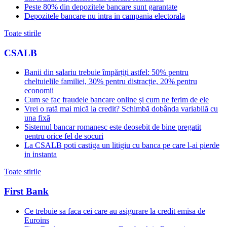
Peste 80% din depozitele bancare sunt garantate
Depozitele bancare nu intra in campania electorala
Toate stirile
CSALB
Banii din salariu trebuie împărțiți astfel: 50% pentru
cheltuielile familiei, 30% pentru distracție, 20% pentru
economii
Cum se fac fraudele bancare online și cum ne ferim de ele
Vrei o rată mai mică la credit? Schimbă dobânda variabilă cu
una fixă
Sistemul bancar romanesc este deosebit de bine pregatit
pentru orice fel de socuri
La CSALB poti castiga un litigiu cu banca pe care l-ai pierde
in instanta
Toate stirile
First Bank
Ce trebuie sa faca cei care au asigurare la credit emisa de
Euroins