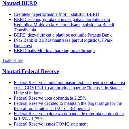
Noutati BERD
Creditele neperformante (npl) - statistici BERD
BERD este ingrijorata de investigatia autoritatilor din
Republica Moldova la Victoria Bank, subsidiara Bancii
Transilvania
BERD dezvaluie cat a platit pe actiunile Piraeus Bank
ING Bank si BERD finanteaza parcul logistic CTPark
Bucharest
EBRD hails Moldova banking breakthrough
Toate stirile
Noutati Federal Reserve
Federal Reserve anunta noi masuri extinse pentru combaterea
crizei COVID-19, care produce pagube "imense" in Statele
Unite si in lume
Federal Reserve urca dobanda la 2,25%
Federal Reserve decided to maintain the target range for the
federal funds rate at 1-1/2 to 1-3/4 percent
Federal Reserve majoreaza dobanda de referinta pentru dolar
la 1,5% - 1,75%
Federal Reserve issues FOMC statement