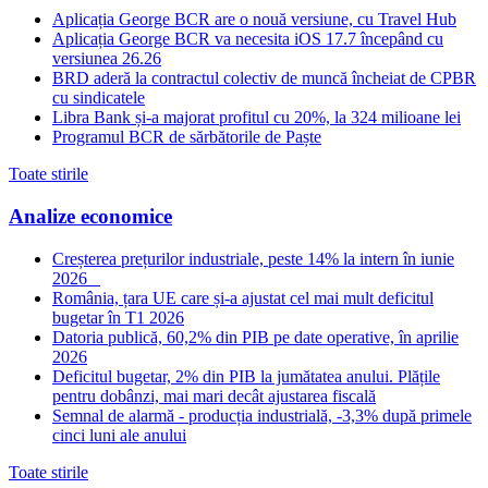
Aplicația George BCR are o nouă versiune, cu Travel Hub
Aplicația George BCR va necesita iOS 17.7 începând cu
versiunea 26.26
BRD aderă la contractul colectiv de muncă încheiat de CPBR
cu sindicatele
Libra Bank și-a majorat profitul cu 20%, la 324 milioane lei
Programul BCR de sărbătorile de Paște
Toate stirile
Analize economice
Creșterea prețurilor industriale, peste 14% la intern în iunie
2026
România, țara UE care și-a ajustat cel mai mult deficitul
bugetar în T1 2026
Datoria publică, 60,2% din PIB pe date operative, în aprilie
2026
Deficitul bugetar, 2% din PIB la jumătatea anului. Plățile
pentru dobânzi, mai mari decât ajustarea fiscală
Semnal de alarmă - producția industrială, -3,3% după primele
cinci luni ale anului
Toate stirile