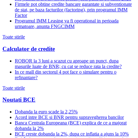
Firmele pot obtine credite bancare garantate si subventionate
de stat, pe baza facturilor (factoring), prin programul IMM
Factor
Programul IMM Leasing va fi operational in perioada
urmatoare, anunta FNGCIMM
Toate stirile
Calculator de credite
ROBOR la 3 luni a scazut cu aproape un punct, dupa
masurile luate de BNR; cu cat se reduce rata la credite?
In ce mall din sectorul 4 pot face o simulare pentru o
refinantare?
Toate stirile
Noutati BCE
Dobanda la euro scade la 2,25%
Acord intre BCE si BNR pentru supravegherea bancilor
Banca Centrala Europeana (BCE) explica de ce a majorat
dobanda la 2%
BCE creste dobanda la 2%, dupa ce inflatia a ajuns la 10%