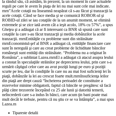
la rândul său, că asistăm, în prezent, la un moment în care actualele
reguli pe care le avem în piaţa de lei nu mai sunt cele mai indicate.
rnrn”Acele cotaţii nu înseamnă neapărat că s-au făcut şi tranzacţii la
acele cotaţii. Când se face media şi se comunică ROBOR-ul şi
ROBID-ul zilei se iau cotaţiile de la un anumit moment, se elimină
extremele şi se zice iată avem cât a ieşit acolo, 18% cu 57%”, a spus
Gheţea şi a adăugat că ar fi interesant ca BNR să spună care sunt
cotaţiile la care s-au făcut tranzacţii şi media dobânzilor la acele
tranzacţii. rnrnEntităţile cu probleme sunt din străinătate
rnrnEconomistul-şef al BNR a adăugat că, entităţile financiare care
sunt în neregulă şi care au creat probleme de lichiditate băncilor
româneşti sunt entităţi din străinătate. “Problema nu a originat în
România”, a subliniat Lazea.rnrnEl a adăugat că atacul asupra leului
a constat în speculaţiile străinilor pe deprecierea leului, prin care s-a
urmărit câştigul celor care au avut poziţii lungi pe euro şi poziţii
scurte pe leu, dar în condiţiile în care nu au mai fost suficienţi lei în
piaţă, dobânzile la lei au crescut foarte mult.rnrnInsuficienţa leilor
din piaţă are drept cauză “încheierea perioadei de constituire a
rezervelor minime obligatorii, faptul că băncile se pregătesc să facă
plăţi către trezorerie începând cu 25 ale lunii şi datorită temerii,
neîncrederii care s-a indus în bănci, care acum ţin bani poate mai
mult decât le trebuie, pentru că nu ştiu ce se va întâmpla”, a mai spus
Lazea.rn
Tipareste detalii