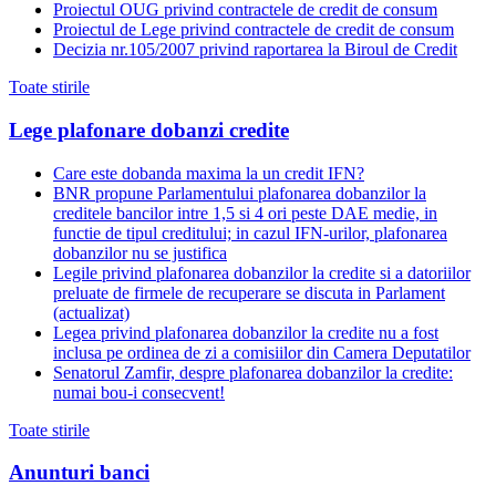
Proiectul OUG privind contractele de credit de consum
Proiectul de Lege privind contractele de credit de consum
Decizia nr.105/2007 privind raportarea la Biroul de Credit
Toate stirile
Lege plafonare dobanzi credite
Care este dobanda maxima la un credit IFN?
BNR propune Parlamentului plafonarea dobanzilor la
creditele bancilor intre 1,5 si 4 ori peste DAE medie, in
functie de tipul creditului; in cazul IFN-urilor, plafonarea
dobanzilor nu se justifica
Legile privind plafonarea dobanzilor la credite si a datoriilor
preluate de firmele de recuperare se discuta in Parlament
(actualizat)
Legea privind plafonarea dobanzilor la credite nu a fost
inclusa pe ordinea de zi a comisiilor din Camera Deputatilor
Senatorul Zamfir, despre plafonarea dobanzilor la credite:
numai bou-i consecvent!
Toate stirile
Anunturi banci