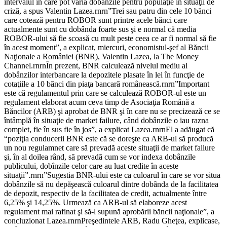
intervalul în care pot varia dobânzile pentru populaţie în situaţii de
criză, a spus Valentin Lazea.rnrn”Trei sau patru din cele 10 bănci
care cotează pentru ROBOR sunt printre acele bănci care
actualmente sunt cu dobânda foarte sus şi e normal că media
ROBOR-ului să fie scoasă cu mult peste ceea ce ar fi normal să fie
în acest moment”, a explicat, miercuri, economistul-şef al Băncii
Naţionale a României (BNR), Valentin Lazea, la The Money
Channel.rnrnÎn prezent, BNR calculează nivelul mediu al
dobânzilor interbancare la depozitele plasate în lei în funcţie de
cotaţiile a 10 bănci din piaţa bancară românească.rnrn”Important
este că regulamentul prin care se calculează ROBOR-ul este un
regulament elaborat acum ceva timp de Asociaţia Română a
Băncilor (ARB) şi aprobat de BNR şi în care nu se precizează ce se
întâmplă în situaţie de market failure, când dobânzile o iau razna
complet, fie în sus fie în jos”, a explicat Lazea.rnrnEl a adăugat că
“poziţia conducerii BNR este că se doreşte ca ARB-ul să producă
un nou regulamnet care să prevadă aceste situaţii de market failure
şi, în al doilea rând, să prevadă cum se vor indexa dobânzile
publicului, dobînzile celor care au luat credite în aceste
situaţii”.rnrn”Sugestia BNR-ului este ca culoarul în care se vor situa
dobânzile să nu depăşească culoarul dintre dobânda de la facilitatea
de depozit, respectiv de la facilitatea de credit, actualmente între
6,25% şi 14,25%. Urmează ca ARB-ul să elaboreze acest
regulament mai rafinat şi să-l supună aprobării băncii naţionale”, a
concluzionat Lazea.rnrnPreşedintele ARB, Radu Gheţea, explicase,