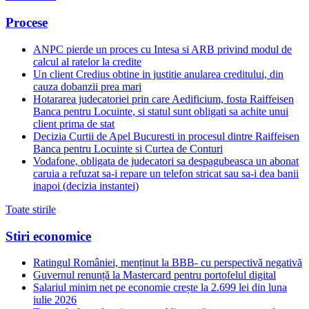
Procese
ANPC pierde un proces cu Intesa si ARB privind modul de
calcul al ratelor la credite
Un client Credius obtine in justitie anularea creditului, din
cauza dobanzii prea mari
Hotararea judecatoriei prin care Aedificium, fosta Raiffeisen
Banca pentru Locuinte, si statul sunt obligati sa achite unui
client prima de stat
Decizia Curtii de Apel Bucuresti in procesul dintre Raiffeisen
Banca pentru Locuinte si Curtea de Conturi
Vodafone, obligata de judecatori sa despagubeasca un abonat
caruia a refuzat sa-i repare un telefon stricat sau sa-i dea banii
inapoi (decizia instantei)
Toate stirile
Stiri economice
Ratingul României, menținut la BBB- cu perspectivă negativă
Guvernul renunță la Mastercard pentru portofelul digital
Salariul minim net pe economie crește la 2.699 lei din luna
iulie 2026