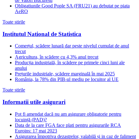
de Valori Bucuresti
Obligatiunile Good Pople SA (FRU21) au debutat pe piata
AeRO
Toate stirile
Institutul National de Statistica
Comerțul, scădere lunară dar peste nivelul cumulat de anul
trecut
Agricultura, în scădere cu 4,3% anul trecut
Producția industrială, în scădere pe primele cinci luni ale
anului
Prețurile industriale, scădere marginală în mai 2025
România, la 78% din PIB-ul mediu pe locuitor al UE
Toate stirile
Informatii utile asigurari
Pot fi amendat dacă nu am asigurare obligatorie pentru
locuință (PAD)?
Data de la care FGA face plati pentru asigurarile RCA
Euroins: 17 mai 2023
Asigurarea împotriva dezastrelor, valabilă și in caz de faliment