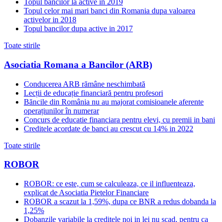
Topul bancilor la active in 2019
Topul celor mai mari banci din Romania dupa valoarea
activelor in 2018
Topul bancilor dupa active in 2017
Toate stirile
Asociatia Romana a Bancilor (ARB)
Conducerea ARB rămâne neschimbată
Lecții de educație financiară pentru profesori
Băncile din România nu au majorat comisioanele aferente
operațiunilor în numerar
Concurs de educatie financiara pentru elevi, cu premii in bani
Creditele acordate de banci au crescut cu 14% in 2022
Toate stirile
ROBOR
ROBOR: ce este, cum se calculeaza, ce il influenteaza,
explicat de Asociatia Pietelor Financiare
ROBOR a scazut la 1,59%, dupa ce BNR a redus dobanda la
1,25%
Dobanzile variabile la creditele noi in lei nu scad, pentru ca