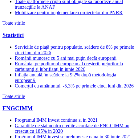
Toate platformele cripto sunt obligate să raporteze anual
tranzacțiile la ANAF
Mobilizare pentru implementarea proiectelor din PNRR
Toate stirile
Statistici
Serviciile de piață pentru populație, scădere de 8% pe primele
cinci luni din 2026
Românii muncesc cu 5 ani mai puțin decât europenii
România, pe podiumul european al creșterii prețurilor la
carburanți și lubrifianți în iunie 2026
Inflația anuală, în scădere la 9,2% după metodologia
europeană
Comerțul cu amănuntul, -5,3% pe primele cinci luni din 2026
Toate stirile
FNGCIMM
Programul IMM Invest continua si in 2021
Garantiile de stat pentru credite acordate de FNGCIMM au
crescut cu 185% in 2020
Programul IMM invest se prelungeste pana in 30 iunie 2021