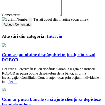
Comentariu:
Tastati codul din imagine (doar cifre)
Alte stiri din categoria:
Interviu
Cum se pot obține despăgubiri în justiție în cazul
ROBOR
Cei care au credite în lei cu dobândă variabilă legată de indicele
ROBOR ar putea obține despăgubiri de la bănci, în urma
investigației Consiliului Concurenței, doar prin acțiuni individuale
în...
detalii
Cum ar putea băncile să-și ajute clienții să depisteze
fraudele online