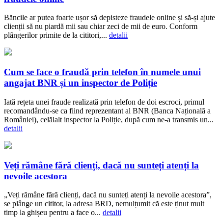
Băncile ar putea foarte ușor să depisteze fraudele online și să-și ajute
clienții să nu piardă mii sau chiar zeci de mii de euro. Conform
plângerilor primite de la cititori,...
detalii
Cum se face o fraudă prin telefon în numele unui
angajat BNR și un inspector de Poliție
Iată rețeta unei fraude realizată prin telefon de doi escroci, primul
recomandându-se ca fiind reprezentant al BNR (Banca Națională a
României), celălalt inspector la Poliție, după cum ne-a transmis un...
detalii
Veți rămâne fără clienți, dacă nu sunteți atenți la
nevoile acestora
„Veți rămâne fără clienți, dacă nu sunteți atenți la nevoile acestora”,
se plânge un cititor, la adresa BRD, nemulțumit că este ținut mult
timp la ghișeu pentru a face o...
detalii