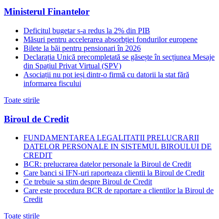
Ministerul Finantelor
Deficitul bugetar s-a redus la 2% din PIB
Măsuri pentru accelerarea absorbției fondurilor europene
Bilete la băi pentru pensionari în 2026
Declarația Unică precompletată se găsește în secțiunea Mesaje
din Spațiul Privat Virtual (SPV)
Asociații nu pot ieși dintr-o firmă cu datorii la stat fără
informarea fiscului
Toate stirile
Biroul de Credit
FUNDAMENTAREA LEGALITATII PRELUCRARII
DATELOR PERSONALE IN SISTEMUL BIROULUI DE
CREDIT
BCR: prelucrarea datelor personale la Biroul de Credit
Care banci si IFN-uri raporteaza clientii la Biroul de Credit
Ce trebuie sa stim despre Biroul de Credit
Care este procedura BCR de raportare a clientilor la Biroul de
Credit
Toate stirile