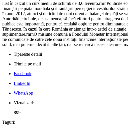
luat în calcul un curs mediu de schimb de 3,6 lei/euro.rnrnPoliticile eco
finanţări pe piaţa mondială şi înrăutăţirii percepţiei investitorilor st
în anul 2012, atunci şi deficitul de cont curent al balanţei de plăţi se 
Autorităţile trebuie, de asemenea, să facă eforturi pentru atragerea de 
publice este importantă, pentru că cealaltă opţiune pentru diminuarea de
Tănăsescu, în cazul în care România ar ajunge într-o astfel de situaţie,
suplimentare.rnrnO misiune comună a Fondului Monetar Internaţional şi 
fie comunicate de către cele două instituţii financiare internaţionale
solid, mai puternic decât în alte ţări, dar se remarcă necesitatea unei m
Tipareste detalii
Trimite pe mail
Facebook
LinkedIn
WhatsApp
Vizualizari:
899
Taguri: