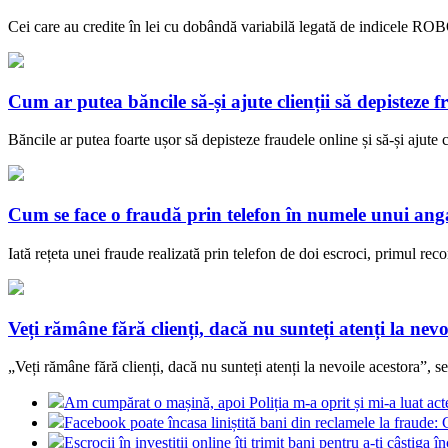
Cei care au credite în lei cu dobândă variabilă legată de indicele ROBO
Cum ar putea băncile să-și ajute clienții să depisteze f
Băncile ar putea foarte ușor să depisteze fraudele online și să-și ajute c
Cum se face o fraudă prin telefon în numele unui anga
Iată rețeta unei fraude realizată prin telefon de doi escroci, primul 
Veți rămâne fără clienți, dacă nu sunteți atenți la nevo
„Veți rămâne fără clienți, dacă nu sunteți atenți la nevoile acestora”, 
Am cumpărat o mașină, apoi Poliția m-a oprit și mi-a luat acte
Facebook poate încasa liniștită bani din reclamele la fraud
Escrocii în investiții online îți trimit bani pentru a-ți câștiga î