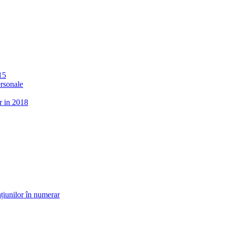
15
ersonale
r in 2018
țiunilor în numerar