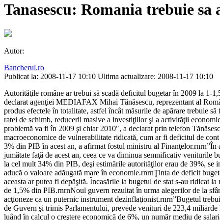
Tanasescu: Romania trebuie sa a
Autor:
Bancherul.ro
Publicat la: 2008-11-17 10:10
Ultima actualizare: 2008-11-17 10:10
Autorităţile române ar trebui să scadă deficitul bugetar în 2009 la 1-1,
declarat agenţiei MEDIAFAX Mihai Tănăsescu, reprezentant al României 
produs efectele în totalitate, astfel încât măsurile de apărare trebuie să
ratei de schimb, reducerii masive a investiţiilor şi a activităţii econo
problemă va fi în 2009 şi chiar 2010″, a declarat prin telefon Tănăses
macroeconomice de vulnerabilitate ridicată, cum ar fi deficitul de cont 
3% din PIB în acest an, a afirmat fostul ministru al Finanţelor.rnrn”Î
jumătate faţă de acest an, ceea ce va diminua semnificativ veniturile bu
la cel mult 34% din PIB, deşi estimările autorităţilor erau de 39%, se i
aducă o valoare adăugată mare în economie.rnrnŢinta de deficit bugeta
aceasta ar putea fi depăşită. Încasările la bugetul de stat s-au ridicat
de 1,5% din PIB.rnrnNoul guvern rezultat în urma alegerilor de la sfârşi
acţioneze ca un puternic instrument dezinflaţionist.rnrn”Bugetul trebuie
de Guvern şi trimis Parlamentului, prevede venituri de 223,4 miliarde l
luând în calcul o creştere economică de 6%, un număr mediu de salaria