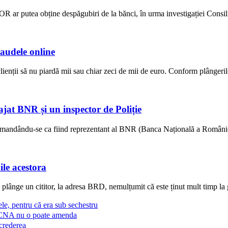
R ar putea obține despăgubiri de la bănci, în urma investigației Consili
raudele online
lienții să nu piardă mii sau chiar zeci de mii de euro. Conform plângerilor
jat BNR și un inspector de Poliție
recomandându-se ca fiind reprezentant al BNR (Banca Națională a României
ile acestora
se plânge un cititor, la adresa BRD, nemulțumit că este ținut mult timp la
le, pentru că era sub sechestru
e: CNA nu o poate amenda
ncrederea