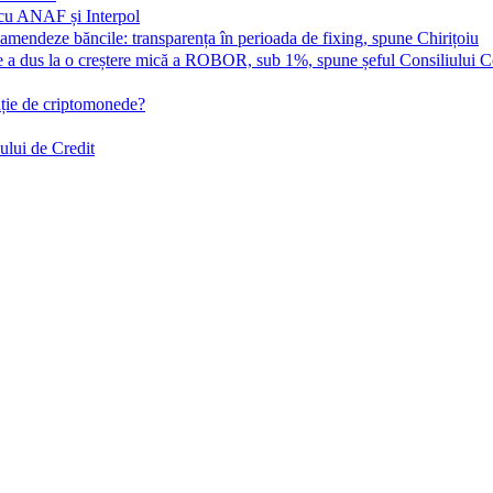
 cu ANAF și Interpol
 amendeze băncile: transparența în perioada de fixing, spune Chirițoiu
care a dus la o creștere mică a ROBOR, sub 1%, spune șeful Consiliului 
cație de criptomonede?
ului de Credit