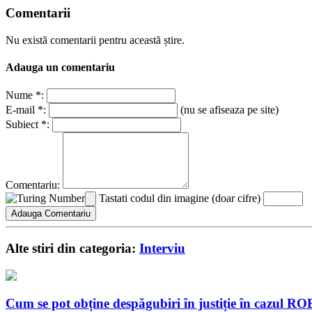
Comentarii
Nu există comentarii pentru această știre.
Adauga un comentariu
Nume *:
E-mail *:
(nu se afiseaza pe site)
Subiect *:
Comentariu:
Tastati codul din imagine (doar cifre)
Alte stiri din categoria:
Interviu
Cum se pot obține despăgubiri în justiție în cazul 