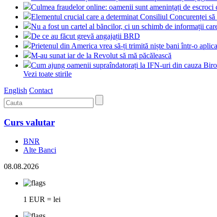
Culmea fraudelor online: oamenii sunt amenințați de escroci
Elementul crucial care a determinat Consiliul Concurenței să
Nu a fost un cartel al băncilor, ci un schimb de informații 
De ce au făcut grevă angajații BRD
Prietenul din America vrea să-ți trimită niște bani într-o apli
M-au sunat iar de la Revolut să mă păcălească
Cum ajung oamenii supraîndatorați la IFN-uri din cauza Biro
Vezi toate stirile
English
Contact
Curs valutar
BNR
Alte Banci
08.08.2026
1 EUR = lei