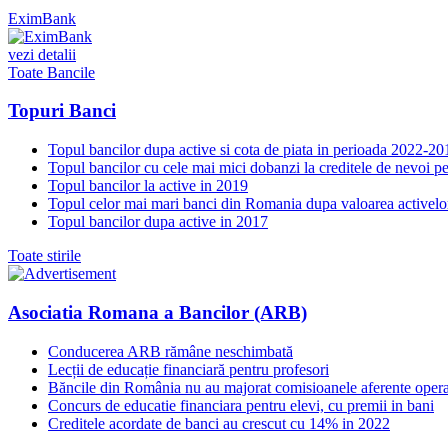
EximBank
vezi detalii
Toate Bancile
Topuri Banci
Topul bancilor dupa active si cota de piata in perioada 2022-20
Topul bancilor cu cele mai mici dobanzi la creditele de nevoi p
Topul bancilor la active in 2019
Topul celor mai mari banci din Romania dupa valoarea activelo
Topul bancilor dupa active in 2017
Toate stirile
Asociatia Romana a Bancilor (ARB)
Conducerea ARB rămâne neschimbată
Lecții de educație financiară pentru profesori
Băncile din România nu au majorat comisioanele aferente opera
Concurs de educatie financiara pentru elevi, cu premii in bani
Creditele acordate de banci au crescut cu 14% in 2022