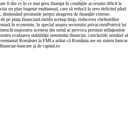
 fi din ce în ce mai greu finanţat în condiţiile accesului dificil la
 viza un plan bugetar multianual, care să reducă la zero deficitul până
ni, diminuând presiunile pentru atragerea de finanţări externe.
de pe piaţa financiară.rnrnÎn acelaşi timp, reducerea cheltuielilor
entară în economie, în special asupra sectorului privat.rnrnPotrivit lui
 întrucât majorarea acesteia din urmă ar provoca presiuni inflaţioniste
tru evaluarea stabilităţii sistemului financiar, concluziile urmând să
eprezentantul României la FMI a arătat că România are un sistem bancar
financiar-bancare şi de capital.rn