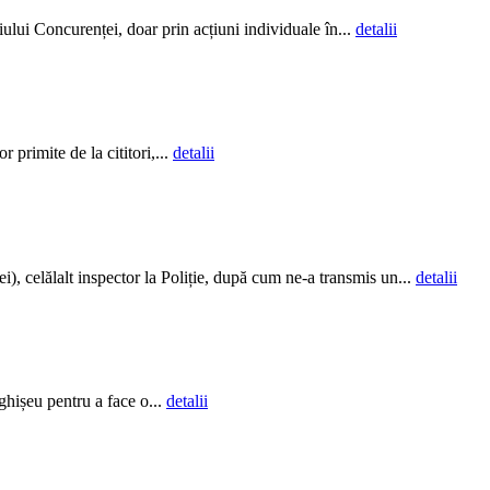
ului Concurenței, doar prin acțiuni individuale în...
detalii
 primite de la cititori,...
detalii
), celălalt inspector la Poliție, după cum ne-a transmis un...
detalii
 ghișeu pentru a face o...
detalii