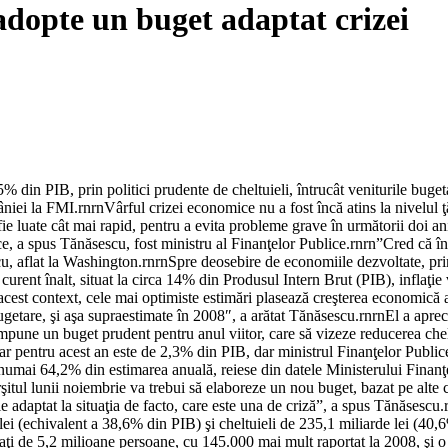
dopte un buget adaptat crizei
5% din PIB, prin politici prudente de cheltuieli, întrucât veniturile buge
la FMI.rnrnVârful crizei economice nu a fost încă atins la nivelul ţări
 fie luate cât mai rapid, pentru a evita probleme grave în următorii doi ani
mice, a spus Tănăsescu, fost ministru al Finanţelor Publice.rnrn”Cred că 
cu, aflat la Washington.rnrnSpre deosebire de economiile dezvoltate, pr
curent înalt, situat la circa 14% din Produsul Intern Brut (PIB), inflaţie
n acest context, cele mai optimiste estimări plasează creşterea economică
getare, şi aşa supraestimate în 2008″, a arătat Tănăsescu.rnrnEl a aprecia
mpune un buget prudent pentru anul viitor, care să vizeze reducerea cheltu
r pentru acest an este de 2,3% din PIB, dar ministrul Finanţelor Public
 la numai 64,2% din estimarea anuală, reiese din datele Ministerului Finan
tul lunii noiembrie va trebui să elaboreze un nou buget, bazat pe alte cif
 adaptat la situaţia de facto, care este una de criză”, a spus Tănăsescu.
ei (echivalent a 38,6% din PIB) şi cheltuieli de 235,1 miliarde lei (40,6
ţi de 5,2 milioane persoane, cu 145.000 mai mult raportat la 2008, şi o