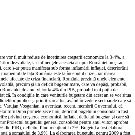
tare vor fi mult reduse de încetinirea creşterii economice la 3-4%, a
lor dezvoltate, iar influenţele acesteia asupra României nu şi-au
, care s-ar putea manifesta sub forma inflamării inflaţiei, deteriorării
în momentul de faţă România este la începutul crizei, iar marea
imele afectate de criza financiară, România prezintă unele elemente
 volatilă, precum şi un deficit bugetar mare, care va depăşi, probabil,
 a României de anul viitor la 4% din PIB, probabil mai puţin de
t că, în condiţiile în care veniturile bugetare din acest an se vor situa
ielilor publice şi prioritizarea lor, având în vedere sectoarele care să
e, Varujan Vosganian, a avertizat, recent, membrii Guvernului, că
ţelor.rnrnDupă primele zece luni, deficitul bugetului consolidat a fost
re privind creşterea economică, inflaţia, deficitul bugetar, şi care să
rnrnProiectul bugetului general consolidat pentru anul viitor, aprobat
% din PIB), deficitul fiind menţinut la 2%. Bugetul a fost elaborat
 rată a şomajului de 3,9%. La elaborarea bugetului pentru 2009 a fost