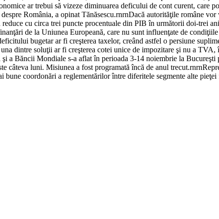
nomice ar trebui să vizeze diminuarea deficului de cont curent, care poate
răini despre România, a opinat Tănăsescu.rnrnDacă autorităţile române vor
va reduce cu circa trei puncte procentuale din PIB în următorii doi-trei a
finanţări de la Uniunea Europeană, care nu sunt influenţate de condiţiile 
ficitului bugetar ar fi creşterea taxelor, creând astfel o persiune suplim
 una dintre soluţii ar fi creşterea cotei unice de impozitare şi nu a TVA,
a Băncii Mondiale s-a aflat în perioada 3-14 noiembrie la Bucureşti pen
 peste câteva luni. Misiunea a fost programată încă de anul trecut.rnrnR
ai bune coordonări a reglementărilor între diferitele segmente alte pieţei 