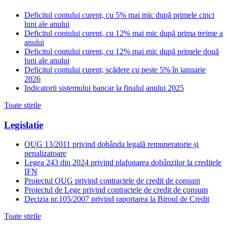
Deficitul contului curent, cu 5% mai mic după primele cinci
luni ale anului
Deficitul contului curent, cu 12% mai mic după prima treime a
anului
Deficitul contului curent, cu 12% mai mic după primele două
luni ale anului
Deficitul contului curent, scădere cu peste 5% în ianuarie
2026
Indicatorii sistemului bancar la finalul anului 2025
Toate stirile
Legislatie
OUG 13/2011 privind dobânda legală remuneratorie și
penalizatoare
Legea 243 din 2024 privind plafonarea dobânzilor la creditele
IFN
Proiectul OUG privind contractele de credit de consum
Proiectul de Lege privind contractele de credit de consum
Decizia nr.105/2007 privind raportarea la Biroul de Credit
Toate stirile