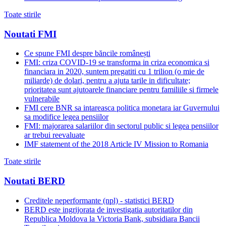
Toate stirile
Noutati FMI
Ce spune FMI despre băncile românești
FMI: criza COVID-19 se transforma in criza economica si
financiara in 2020, suntem pregatiti cu 1 trilion (o mie de
miliarde) de dolari, pentru a ajuta tarile in dificultate;
prioritatea sunt ajutoarele financiare pentru familiile si firmele
vulnerabile
FMI cere BNR sa intareasca politica monetara iar Guvernului
sa modifice legea pensiilor
FMI: majorarea salariilor din sectorul public si legea pensiilor
ar trebui reevaluate
IMF statement of the 2018 Article IV Mission to Romania
Toate stirile
Noutati BERD
Creditele neperformante (npl) - statistici BERD
BERD este ingrijorata de investigatia autoritatilor din
Republica Moldova la Victoria Bank, subsidiara Bancii