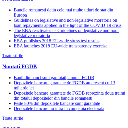
Bancile romanesti detin cele mai multe titluri de stat din
Europa
Guidelines on legislative and non-legislative moratoria on
loan repayments applied in the light of the COVID-19 crisis
The EBA reactivates its Guidelines on legislative and non-
legislative moratoria
EBA publishes 2018 EU-wide stress test results
EBA launches 2018 EU-wide transparency exercise
Toate stirile
Noutati FGDB
Banii din banci sunt garantati, anunta FGDB
Depozitele bancare garantate de FGDB au crescut cu 13
miliarde lei
Depozitele bancare garantate de FGDB reprezinta doua treimi
din totalul depozitelor din bancile romanesti
Peste 80% din depozitele bancare sunt garantate
Depozitele bancare nu intra in campania electorala
Toate stirile