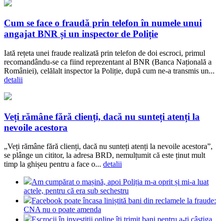
Cum se face o fraudă prin telefon în numele unui
angajat BNR și un inspector de Poliție
Iată rețeta unei fraude realizată prin telefon de doi escroci, primul
recomandându-se ca fiind reprezentant al BNR (Banca Națională a
României), celălalt inspector la Poliție, după cum ne-a transmis un...
detalii
Veți rămâne fără clienți, dacă nu sunteți atenți la
nevoile acestora
„Veți rămâne fără clienți, dacă nu sunteți atenți la nevoile acestora”,
se plânge un cititor, la adresa BRD, nemulțumit că este ținut mult
timp la ghișeu pentru a face o...
detalii
Am cumpărat o mașină, apoi Poliția m-a oprit și mi-a luat
actele, pentru că era sub sechestru
Facebook poate încasa liniștită bani din reclamele la fraude:
CNA nu o poate amenda
Escrocii în investiții online îți trimit bani pentru a-ți câștiga