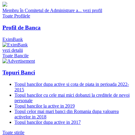
Membru în Comitetul de Administrare a...
vezi profil
Toate Profilele
Profil de Banca
EximBank
vezi detalii
Toate Bancile
Topuri Banci
Topul bancilor dupa active si cota de piata in perioada 2022-
2015
Topul bancilor cu cele mai mici dobanzi la creditele de nevoi
personale
Topul bancilor la active in 2019
Topul celor mai mari banci din Romania dupa valoarea
activelor in 2018
Topul bancilor dupa active in 2017
Toate stirile