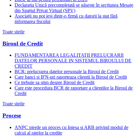
Declarația Unică precompletată se găsește în secțiunea Mesaje
din Spațiul Privat Virtual (SPV)
Asociații nu pot ieși dintr-o firmă cu datorii la stat fără
informarea fiscului
Toate stirile
Biroul de Credit
FUNDAMENTAREA LEGALITATII PRELUCRARII
DATELOR PERSONALE IN SISTEMUL BIROULUI DE
CREDIT
BCR: prelucrarea datelor personale la Biroul de Credit
Care banci si IFN-uri raporteaza clientii la Biroul de Credit
Ce trebuie sa stim despre Biroul de Credit
Care este procedura BCR de raportare a clientilor la Biroul de
Credit
Toate stirile
Procese
ANPC pierde un proces cu Intesa si ARB privind modul de
calcul al ratelor la credite