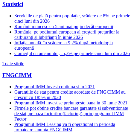
Statistici
Serviciile de piață pentru populație, scădere de 8% pe primele
cinci luni din 2026
Românii muncesc cu 5 ani mai puțin decât europenii
România, pe podiumul european al creșterii prețurilor la
carburanți și lubrifianți în iunie 2026
Inflația anuală, în scădere la 9,2% după metodologia
europeană
Comerțul cu amănuntul, -5,3% pe primele cinci luni din 2026
Toate stirile
FNGCIMM
Programul IMM Invest continua si in 2021
Garantiile de stat pentru credite acordate de FNGCIMM au
crescut cu 185% in 2020
Programul IMM invest se prelungeste pana in 30 iunie 2021
Firmele pot obtine credite bancare garantate si subventionate
de stat, pe baza facturilor (factoring), prin programul IMM
Factor
Programul IMM Leasing va fi operational in perioada
urmatoare, anunta FNGCIMM