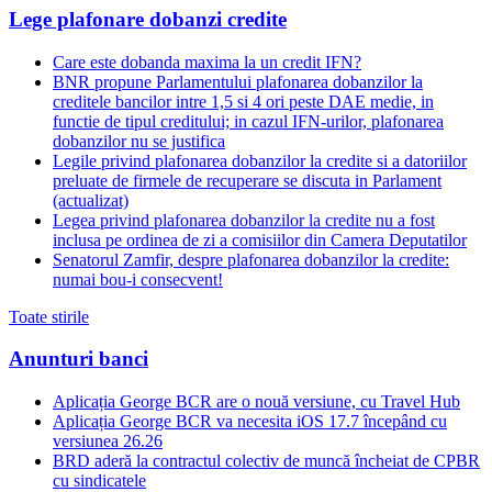
Lege plafonare dobanzi credite
Care este dobanda maxima la un credit IFN?
BNR propune Parlamentului plafonarea dobanzilor la
creditele bancilor intre 1,5 si 4 ori peste DAE medie, in
functie de tipul creditului; in cazul IFN-urilor, plafonarea
dobanzilor nu se justifica
Legile privind plafonarea dobanzilor la credite si a datoriilor
preluate de firmele de recuperare se discuta in Parlament
(actualizat)
Legea privind plafonarea dobanzilor la credite nu a fost
inclusa pe ordinea de zi a comisiilor din Camera Deputatilor
Senatorul Zamfir, despre plafonarea dobanzilor la credite:
numai bou-i consecvent!
Toate stirile
Anunturi banci
Aplicația George BCR are o nouă versiune, cu Travel Hub
Aplicația George BCR va necesita iOS 17.7 începând cu
versiunea 26.26
BRD aderă la contractul colectiv de muncă încheiat de CPBR
cu sindicatele