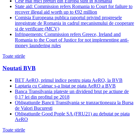
Cele mai mici preturi din Europa sunt in Romania
State aid: Commission refers Romania to Court for failure to
recover illegal aid worth up to €92 million
Comisia Europeana publica raportul privind progresele
inregistrate de Romania in cadrul mecanismului de cooperare
si de verificare (MCV)
Infringements: Commission refers Greece, Ireland and
Romania to the Court of Justice for not implementing anti-
money laundering rules
Toate stirile
Noutati BVB
BET AeRO, primul indice pentru piata AeRO, la BVB
Laptaria cu Caimac s-a listat pe piata AeRO a BVB
Banca Transilvania plateste un dividend brut pe actiune de
0,17 lei din profitul pe 2018
Obligatiunile Bancii Transilvania se tranzactioneaza la Bursa
de Valori Bucuresti
Obligatiunile Good Pople SA (FRU21) au debutat pe piata
AeRO
Toate stirile