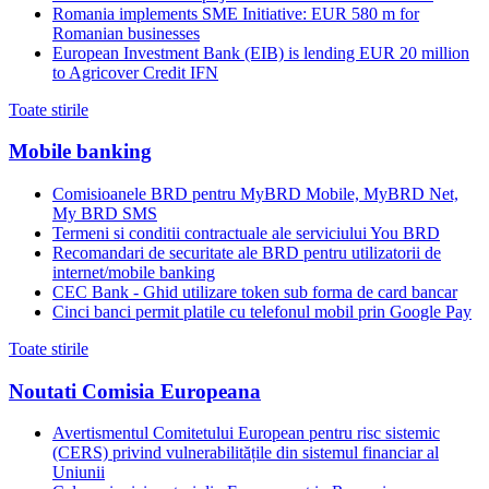
Romania implements SME Initiative: EUR 580 m for
Romanian businesses
European Investment Bank (EIB) is lending EUR 20 million
to Agricover Credit IFN
Toate stirile
Mobile banking
Comisioanele BRD pentru MyBRD Mobile, MyBRD Net,
My BRD SMS
Termeni si conditii contractuale ale serviciului You BRD
Recomandari de securitate ale BRD pentru utilizatorii de
internet/mobile banking
CEC Bank - Ghid utilizare token sub forma de card bancar
Cinci banci permit platile cu telefonul mobil prin Google Pay
Toate stirile
Noutati Comisia Europeana
Avertismentul Comitetului European pentru risc sistemic
(CERS) privind vulnerabilitățile din sistemul financiar al
Uniunii