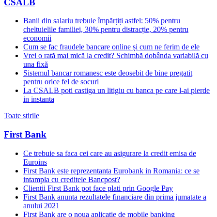
CSALB
Banii din salariu trebuie împărțiți astfel: 50% pentru
cheltuielile familiei, 30% pentru distracție, 20% pentru
economii
Cum se fac fraudele bancare online și cum ne ferim de ele
Vrei o rată mai mică la credit? Schimbă dobânda variabilă cu
una fixă
Sistemul bancar romanesc este deosebit de bine pregatit
pentru orice fel de socuri
La CSALB poti castiga un litigiu cu banca pe care l-ai pierde
in instanta
Toate stirile
First Bank
Ce trebuie sa faca cei care au asigurare la credit emisa de
Euroins
First Bank este reprezentanta Eurobank in Romania: ce se
intampla cu creditele Bancpost?
Clientii First Bank pot face plati prin Google Pay
First Bank anunta rezultatele financiare din prima jumatate a
anului 2021
First Bank are o noua aplicatie de mobile banking