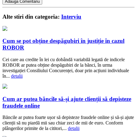
Alte stiri din categoria:
Interviu
Cum se pot obține despăgubiri în justiție în cazul
ROBOR
Cei care au credite în lei cu dobândă variabilă legată de indicele
ROBOR ar putea obține despăgubiri de la bănci, în urma
investigației Consiliului Concurenței, doar prin acțiuni individuale
în...
detalii
Cum ar putea băncile să-și ajute clienții să depisteze
fraudele online
Băncile ar putea foarte ușor să depisteze fraudele online și să-și ajute
clienții să nu piardă mii sau chiar zeci de mii de euro. Conform
plângerilor primite de la cititori,...
detalii