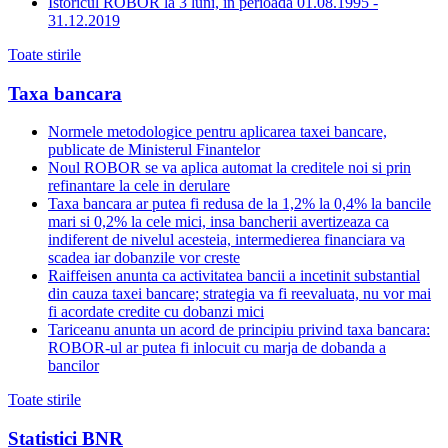
Istoricul ROBOR la 3 luni, in perioada 01.08.1995 -
31.12.2019
Toate stirile
Taxa bancara
Normele metodologice pentru aplicarea taxei bancare,
publicate de Ministerul Finantelor
Noul ROBOR se va aplica automat la creditele noi si prin
refinantare la cele in derulare
Taxa bancara ar putea fi redusa de la 1,2% la 0,4% la bancile
mari si 0,2% la cele mici, insa bancherii avertizeaza ca
indiferent de nivelul acesteia, intermedierea financiara va
scadea iar dobanzile vor creste
Raiffeisen anunta ca activitatea bancii a incetinit substantial
din cauza taxei bancare; strategia va fi reevaluata, nu vor mai
fi acordate credite cu dobanzi mici
Tariceanu anunta un acord de principiu privind taxa bancara:
ROBOR-ul ar putea fi inlocuit cu marja de dobanda a
bancilor
Toate stirile
Statistici BNR