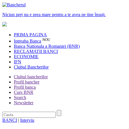
Niciun preț nu e prea mare pentru a te avea pe tine însuți.
PRIMA PAGINA
NOU
Intreaba Banca
Banca Nationala a Romaniei (BNR)
RECLAMATII BANCI
ECONOMIE
IFN
Clubul Bancherilor
Clubul bancherilor
Profil bancher
Profil banca
Curs BNR
Search
Newsletter
BANCI
|
Interviu