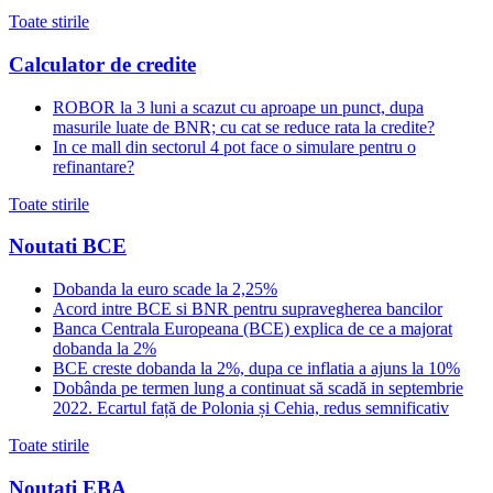
Toate stirile
Calculator de credite
ROBOR la 3 luni a scazut cu aproape un punct, dupa
masurile luate de BNR; cu cat se reduce rata la credite?
In ce mall din sectorul 4 pot face o simulare pentru o
refinantare?
Toate stirile
Noutati BCE
Dobanda la euro scade la 2,25%
Acord intre BCE si BNR pentru supravegherea bancilor
Banca Centrala Europeana (BCE) explica de ce a majorat
dobanda la 2%
BCE creste dobanda la 2%, dupa ce inflatia a ajuns la 10%
Dobânda pe termen lung a continuat să scadă in septembrie
2022. Ecartul față de Polonia și Cehia, redus semnificativ
Toate stirile
Noutati EBA