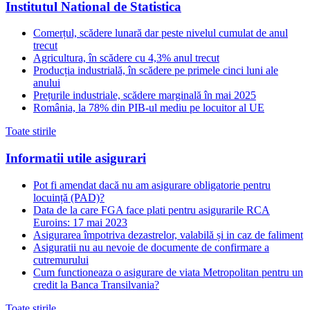
Institutul National de Statistica
Comerțul, scădere lunară dar peste nivelul cumulat de anul
trecut
Agricultura, în scădere cu 4,3% anul trecut
Producția industrială, în scădere pe primele cinci luni ale
anului
Prețurile industriale, scădere marginală în mai 2025
România, la 78% din PIB-ul mediu pe locuitor al UE
Toate stirile
Informatii utile asigurari
Pot fi amendat dacă nu am asigurare obligatorie pentru
locuință (PAD)?
Data de la care FGA face plati pentru asigurarile RCA
Euroins: 17 mai 2023
Asigurarea împotriva dezastrelor, valabilă și in caz de faliment
Asiguratii nu au nevoie de documente de confirmare a
cutremurului
Cum functioneaza o asigurare de viata Metropolitan pentru un
credit la Banca Transilvania?
Toate stirile