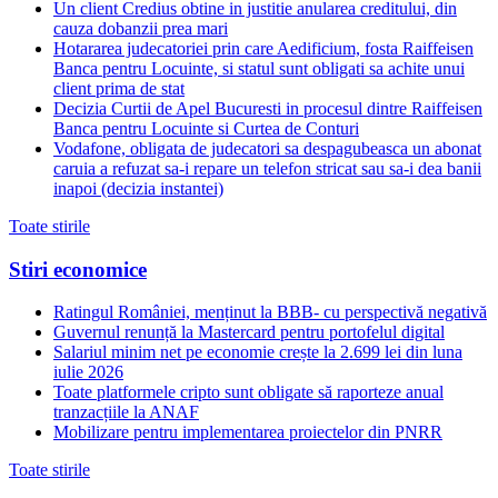
Un client Credius obtine in justitie anularea creditului, din
cauza dobanzii prea mari
Hotararea judecatoriei prin care Aedificium, fosta Raiffeisen
Banca pentru Locuinte, si statul sunt obligati sa achite unui
client prima de stat
Decizia Curtii de Apel Bucuresti in procesul dintre Raiffeisen
Banca pentru Locuinte si Curtea de Conturi
Vodafone, obligata de judecatori sa despagubeasca un abonat
caruia a refuzat sa-i repare un telefon stricat sau sa-i dea banii
inapoi (decizia instantei)
Toate stirile
Stiri economice
Ratingul României, menținut la BBB- cu perspectivă negativă
Guvernul renunță la Mastercard pentru portofelul digital
Salariul minim net pe economie crește la 2.699 lei din luna
iulie 2026
Toate platformele cripto sunt obligate să raporteze anual
tranzacțiile la ANAF
Mobilizare pentru implementarea proiectelor din PNRR
Toate stirile