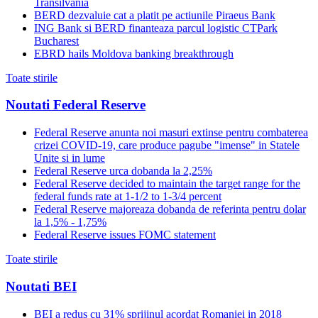
Transilvania
BERD dezvaluie cat a platit pe actiunile Piraeus Bank
ING Bank si BERD finanteaza parcul logistic CTPark
Bucharest
EBRD hails Moldova banking breakthrough
Toate stirile
Noutati Federal Reserve
Federal Reserve anunta noi masuri extinse pentru combaterea
crizei COVID-19, care produce pagube "imense" in Statele
Unite si in lume
Federal Reserve urca dobanda la 2,25%
Federal Reserve decided to maintain the target range for the
federal funds rate at 1-1/2 to 1-3/4 percent
Federal Reserve majoreaza dobanda de referinta pentru dolar
la 1,5% - 1,75%
Federal Reserve issues FOMC statement
Toate stirile
Noutati BEI
BEI a redus cu 31% sprijinul acordat Romaniei in 2018