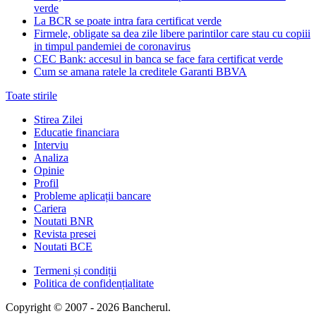
verde
La BCR se poate intra fara certificat verde
Firmele, obligate sa dea zile libere parintilor care stau cu copiii
in timpul pandemiei de coronavirus
CEC Bank: accesul in banca se face fara certificat verde
Cum se amana ratele la creditele Garanti BBVA
Toate stirile
Stirea Zilei
Educatie financiara
Interviu
Analiza
Opinie
Profil
Probleme aplicații bancare
Cariera
Noutati BNR
Revista presei
Noutati BCE
Termeni și condiții
Politica de confidențialitate
Copyright © 2007 - 2026 Bancherul.