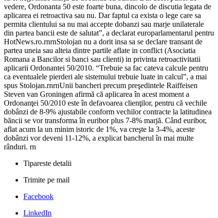
vedere, Ordonanta 50 este foarte buna, dincolo de discutia legata de
aplicarea ei retroactiva sau nu. Dar faptul ca exista o lege care sa
permita clientului sa nu mai accepte dobanzi sau marje unilaterale
din partea bancii este de salutat”, a declarat europarlamentarul pentru
HotNews.ro.rnrnStolojan nu a dorit insa sa se declare transant de
partea uneia sau alteia dintre partile aflate in conflict (Asociatia
Romana a Bancilor si banci sau clienti) in privinta retroactivitatii
aplicarii Ordonantei 50/2010. “Trebuie sa fac cateva calcule pentru
ca eventualele pierderi ale sistemului trebuie luate in calcul”, a mai
spus Stolojan.rnrnUnii bancheri precum preşedintele Raiffeisen
Steven van Groningen afirmă că aplicarea în acest moment a
Ordonanţei 50/2010 este în defavoarea clienţilor, pentru că vechile
dobânzi de 8-9% ajustabile conform vechilor contracte la latitudinea
băncii se vor transforma în euribor plus 7-8% marjă. Când euribor,
aflat acum la un minim istoric de 1%, va creşte la 3-4%, aceste
dobânzi vor deveni 11-12%, a explicat bancherul în mai multe
rânduri. rn
Tipareste detalii
Trimite pe mail
Facebook
LinkedIn