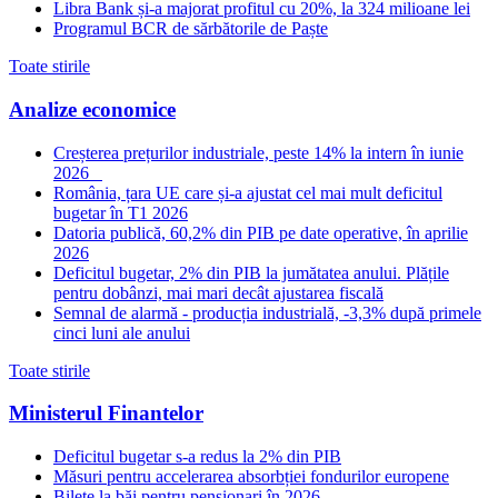
Libra Bank și-a majorat profitul cu 20%, la 324 milioane lei
Programul BCR de sărbătorile de Paște
Toate stirile
Analize economice
Creșterea prețurilor industriale, peste 14% la intern în iunie
2026
România, țara UE care și-a ajustat cel mai mult deficitul
bugetar în T1 2026
Datoria publică, 60,2% din PIB pe date operative, în aprilie
2026
Deficitul bugetar, 2% din PIB la jumătatea anului. Plățile
pentru dobânzi, mai mari decât ajustarea fiscală
Semnal de alarmă - producția industrială, -3,3% după primele
cinci luni ale anului
Toate stirile
Ministerul Finantelor
Deficitul bugetar s-a redus la 2% din PIB
Măsuri pentru accelerarea absorbției fondurilor europene
Bilete la băi pentru pensionari în 2026