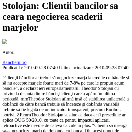
Stolojan: Clientii bancilor sa
ceara negocierea scaderii
marjelor
Autor:
Bancherul.ro
Publicat la: 2010-09-28 07:40
Ultima actualizare: 2010-09-28 07:40
“Clienţii băncilor ar trebui să negocieze marja la credite cu băncile şi
să nu accepte marjele foarte mari de 7-8% pe care le propun acum
băncile”, a declarat ieri europarlamentarul Theodor Stolojan cu
privire la disputa dintre bănci şi clienţi care a apărut în ultima
perioadă. rnrnTheodor Stolojan afirmă însă că stabilirea unilaterală a
dobânzii de către bancă trebuie să înceteze şi dobânda variabilă
trebuie să fie legată de un indicator transparent, precum Euribor,
potrivit ZF.rnrnTheodor Stolojan sustine ca daca ar fi presedinte ar
aplica OUG 50/2010, cu toate ca pentru impactul aplicarii
retroactive este nevoie de cateva calcule in plus. “Clientii sa mearga
sa-si negocieze marja de dobanda cu banca. Din acest punct de