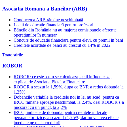
Asociatia Romana a Bancilor (ARB)
Conducerea ARB rămâne neschimbată
Lecții de educație financiară pentru profesori
Băncile din România nu au majorat comisioanele aferente
operațiunilor în numerar
Concurs de educatie financiara pentru elevi, cu premii in bani
Creditele acordate de banci au crescut cu 14% in 2022
Toate stirile
ROBOR
ROBOR: ce este, cum se calculeaza, ce il influenteaza,
explicat de Asociatia Pietelor Financiare
ROBOR a scazut la 1,59%, dupa ce BNR a redus dobanda la
1,25%
Dobanzile variabile la creditele noi in lei nu scad, pentru ca
IRCC ramane aproape neschimbat, la 2,4%, desi ROBOR s-a
micsorat cu un punct, la 2,2%
IRCC, indicele de dobanda pentru creditele in lei ale
persoanelor fizice, a scazut la 1,75%, dar nu va avea efecte
imediate pe piata creditarii