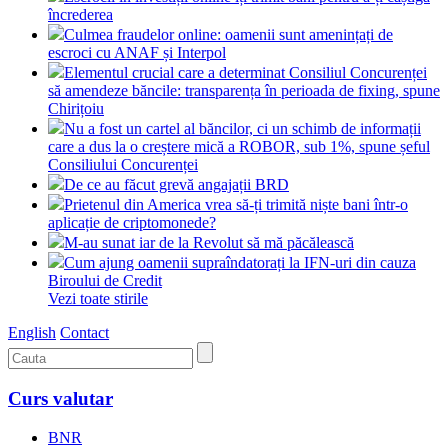
încrederea
Culmea fraudelor online: oamenii sunt amenințați de
escroci cu ANAF și Interpol
Elementul crucial care a determinat Consiliul Concurenței
să amendeze băncile: transparența în perioada de fixing, spune
Chirițoiu
Nu a fost un cartel al băncilor, ci un schimb de informații
care a dus la o creștere mică a ROBOR, sub 1%, spune șeful
Consiliului Concurenței
De ce au făcut grevă angajații BRD
Prietenul din America vrea să-ți trimită niște bani într-o
aplicație de criptomonede?
M-au sunat iar de la Revolut să mă păcălească
Cum ajung oamenii supraîndatorați la IFN-uri din cauza
Biroului de Credit
Vezi toate stirile
English
Contact
Curs valutar
BNR