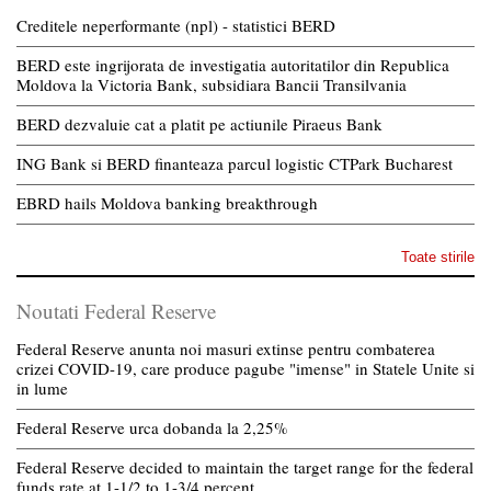
Creditele neperformante (npl) - statistici BERD
BERD este ingrijorata de investigatia autoritatilor din Republica
Moldova la Victoria Bank, subsidiara Bancii Transilvania
BERD dezvaluie cat a platit pe actiunile Piraeus Bank
ING Bank si BERD finanteaza parcul logistic CTPark Bucharest
EBRD hails Moldova banking breakthrough
Toate stirile
Noutati Federal Reserve
Federal Reserve anunta noi masuri extinse pentru combaterea
crizei COVID-19, care produce pagube "imense" in Statele Unite si
in lume
Federal Reserve urca dobanda la 2,25%
Federal Reserve decided to maintain the target range for the federal
funds rate at 1-1/2 to 1-3/4 percent