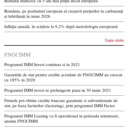
Românii muncesc cu 5 ani mai puțin decât europenii
România, pe podiumul european al creșterii prețurilor la carburanți
și lubrifianți în iunie 2026
Inflația anuală, în scădere la 9,2% după metodologia europeană
Toate stirile
FNGCIMM
Programul IMM Invest continua si in 2021
Garantiile de stat pentru credite acordate de FNGCIMM au crescut
cu 185% in 2020
Programul IMM invest se prelungeste pana in 30 iunie 2021
Firmele pot obtine credite bancare garantate si subventionate de
stat, pe baza facturilor (factoring), prin programul IMM Factor
Programul IMM Leasing va fi operational in perioada urmatoare,
anunta FNGCIMM