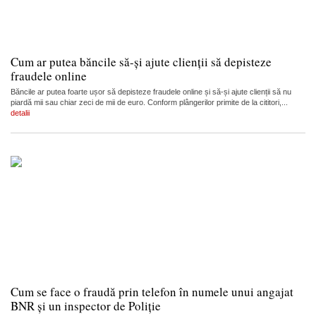
Cum ar putea băncile să-și ajute clienții să depisteze
fraudele online
Băncile ar putea foarte ușor să depisteze fraudele online și să-și ajute clienții să nu
piardă mii sau chiar zeci de mii de euro. Conform plângerilor primite de la cititori,...
detalii
Cum se face o fraudă prin telefon în numele unui angajat
BNR și un inspector de Poliție