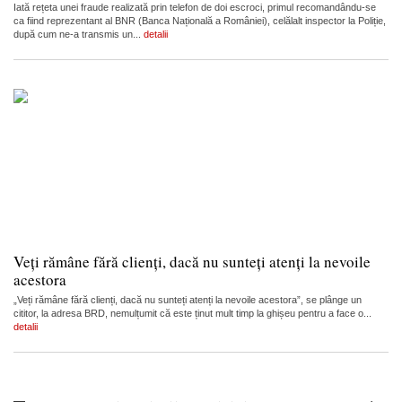
Iată rețeta unei fraude realizată prin telefon de doi escroci, primul recomandându-se
ca fiind reprezentant al BNR (Banca Națională a României), celălalt inspector la Poliție,
după cum ne-a transmis un...
detalii
Veți rămâne fără clienți, dacă nu sunteți atenți la nevoile
acestora
„Veți rămâne fără clienți, dacă nu sunteți atenți la nevoile acestora”, se plânge un
cititor, la adresa BRD, nemulțumit că este ținut mult timp la ghișeu pentru a face o...
detalii