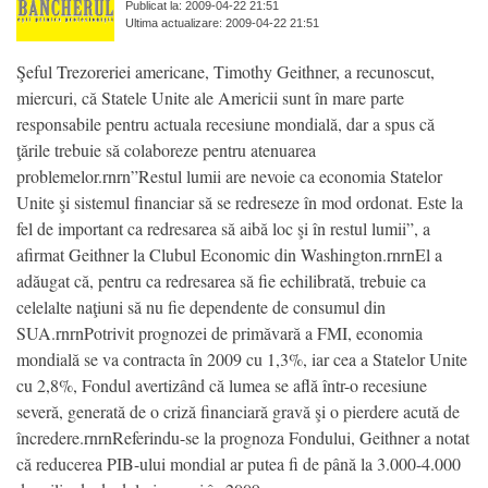
Publicat la: 2009-04-22 21:51
Ultima actualizare: 2009-04-22 21:51
Şeful Trezoreriei americane, Timothy Geithner, a recunoscut,
miercuri, că Statele Unite ale Americii sunt în mare parte
responsabile pentru actuala recesiune mondială, dar a spus că
ţările trebuie să colaboreze pentru atenuarea
problemelor.rnrn”Restul lumii are nevoie ca economia Statelor
Unite şi sistemul financiar să se redreseze în mod ordonat. Este la
fel de important ca redresarea să aibă loc şi în restul lumii”, a
afirmat Geithner la Clubul Economic din Washington.rnrnEl a
adăugat că, pentru ca redresarea să fie echilibrată, trebuie ca
celelalte naţiuni să nu fie dependente de consumul din
SUA.rnrnPotrivit prognozei de primăvară a FMI, economia
mondială se va contracta în 2009 cu 1,3%, iar cea a Statelor Unite
cu 2,8%, Fondul avertizând că lumea se află într-o recesiune
severă, generată de o criză financiară gravă şi o pierdere acută de
încredere.rnrnReferindu-se la prognoza Fondului, Geithner a notat
că reducerea PIB-ului mondial ar putea fi de până la 3.000-4.000