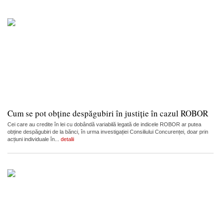
Cum se pot obține despăgubiri în justiție în cazul ROBOR
Cei care au credite în lei cu dobândă variabilă legată de indicele ROBOR ar putea
obține despăgubiri de la bănci, în urma investigației Consiliului Concurenței, doar prin
acțiuni individuale în...
detalii