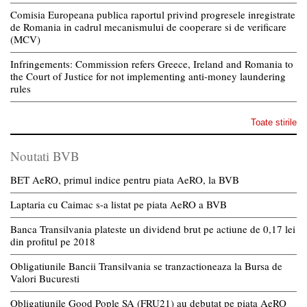
Comisia Europeana publica raportul privind progresele inregistrate
de Romania in cadrul mecanismului de cooperare si de verificare
(MCV)
Infringements: Commission refers Greece, Ireland and Romania to
the Court of Justice for not implementing anti-money laundering
rules
Toate stirile
Noutati BVB
BET AeRO, primul indice pentru piata AeRO, la BVB
Laptaria cu Caimac s-a listat pe piata AeRO a BVB
Banca Transilvania plateste un dividend brut pe actiune de 0,17 lei
din profitul pe 2018
Obligatiunile Bancii Transilvania se tranzactioneaza la Bursa de
Valori Bucuresti
Obligatiunile Good Pople SA (FRU21) au debutat pe piata AeRO