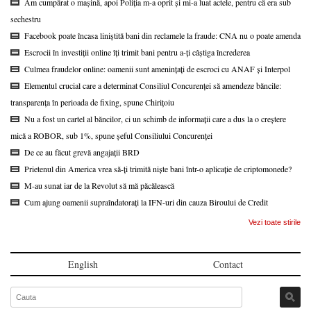
Am cumpărat o mașină, apoi Poliția m-a oprit și mi-a luat actele, pentru că era sub
sechestru
Facebook poate încasa liniștită bani din reclamele la fraude: CNA nu o poate amenda
Escrocii în investiții online îți trimit bani pentru a-ți câștiga încrederea
Culmea fraudelor online: oamenii sunt amenințați de escroci cu ANAF și Interpol
Elementul crucial care a determinat Consiliul Concurenței să amendeze băncile:
transparența în perioada de fixing, spune Chirițoiu
Nu a fost un cartel al băncilor, ci un schimb de informații care a dus la o creștere
mică a ROBOR, sub 1%, spune șeful Consiliului Concurenței
De ce au făcut grevă angajații BRD
Prietenul din America vrea să-ți trimită niște bani într-o aplicație de criptomonede?
M-au sunat iar de la Revolut să mă păcălească
Cum ajung oamenii supraîndatorați la IFN-uri din cauza Biroului de Credit
Vezi toate stirile
English
Contact