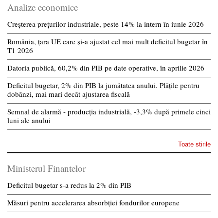
Analize economice
Creșterea prețurilor industriale, peste 14% la intern în iunie 2026
România, țara UE care și-a ajustat cel mai mult deficitul bugetar în
T1 2026
Datoria publică, 60,2% din PIB pe date operative, în aprilie 2026
Deficitul bugetar, 2% din PIB la jumătatea anului. Plățile pentru
dobânzi, mai mari decât ajustarea fiscală
Semnal de alarmă - producția industrială, -3,3% după primele cinci
luni ale anului
Toate stirile
Ministerul Finantelor
Deficitul bugetar s-a redus la 2% din PIB
Măsuri pentru accelerarea absorbției fondurilor europene