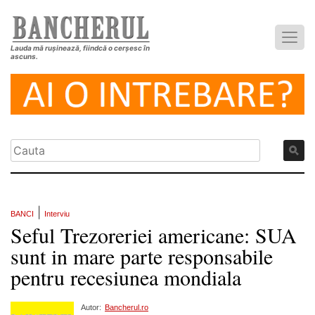
Lauda mă rușinează, fiindcă o cerșesc în
ascuns.
|
BANCI
Interviu
Seful Trezoreriei americane: SUA
sunt in mare parte responsabile
pentru recesiunea mondiala
Autor:
Bancherul.ro