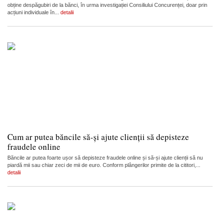
obține despăgubiri de la bănci, în urma investigației Consiliului Concurenței, doar prin
acțiuni individuale în...
detalii
Cum ar putea băncile să-și ajute clienții să depisteze
fraudele online
Băncile ar putea foarte ușor să depisteze fraudele online și să-și ajute clienții să nu
piardă mii sau chiar zeci de mii de euro. Conform plângerilor primite de la cititori,...
detalii