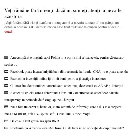
Veți rămâne fără clienți, dacă nu sunteți atenți la nevoile
acestora
„Veți rămâne fără clienți, dacă nu sunteți atenți la nevoile acestora”, se plânge un
cititor, la adresa BRD, nemulțumit că este ținut mult timp la ghișeu pentru a face o...
detalii
Am cumpărat o mașină, apoi Poliția m-a oprit și mi-a luat actele, pentru că era sub
sechestru
Facebook poate încasa liniștită bani din reclamele la fraude: CNA nu o poate amenda
Escrocii în investiții online îți trimit bani pentru a-ți câștiga încrederea
Culmea fraudelor online: oamenii sunt amenințați de escroci cu ANAF și Interpol
Elementul crucial care a determinat Consiliul Concurenței să amendeze băncile:
transparența în perioada de fixing, spune Chirițoiu
Nu a fost un cartel al băncilor, ci un schimb de informații care a dus la o creștere
mică a ROBOR, sub 1%, spune șeful Consiliului Concurenței
De ce au făcut grevă angajații BRD
Prietenul din America vrea să-ți trimită niște bani într-o aplicație de criptomonede?