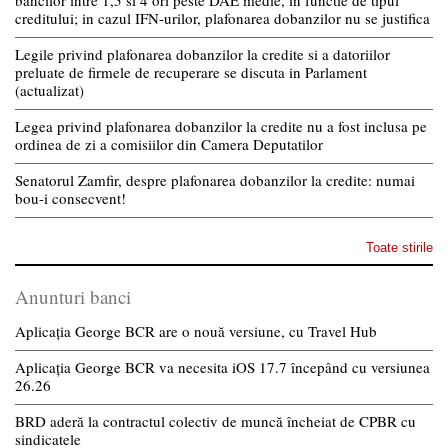
bancilor intre 1,5 si 4 ori peste DAE medie, in functie de tipul
creditului; in cazul IFN-urilor, plafonarea dobanzilor nu se justifica
Legile privind plafonarea dobanzilor la credite si a datoriilor
preluate de firmele de recuperare se discuta in Parlament
(actualizat)
Legea privind plafonarea dobanzilor la credite nu a fost inclusa pe
ordinea de zi a comisiilor din Camera Deputatilor
Senatorul Zamfir, despre plafonarea dobanzilor la credite: numai
bou-i consecvent!
Toate stirile
Anunturi banci
Aplicația George BCR are o nouă versiune, cu Travel Hub
Aplicația George BCR va necesita iOS 17.7 începând cu versiunea
26.26
BRD aderă la contractul colectiv de muncă încheiat de CPBR cu
sindicatele