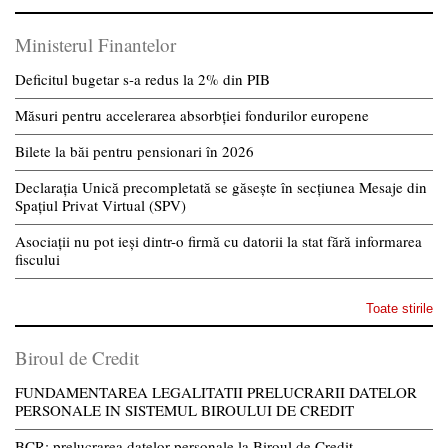
Ministerul Finantelor
Deficitul bugetar s-a redus la 2% din PIB
Măsuri pentru accelerarea absorbției fondurilor europene
Bilete la băi pentru pensionari în 2026
Declarația Unică precompletată se găsește în secțiunea Mesaje din
Spațiul Privat Virtual (SPV)
Asociații nu pot ieși dintr-o firmă cu datorii la stat fără informarea
fiscului
Toate stirile
Biroul de Credit
FUNDAMENTAREA LEGALITATII PRELUCRARII DATELOR
PERSONALE IN SISTEMUL BIROULUI DE CREDIT
BCR: prelucrarea datelor personale la Biroul de Credit