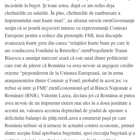
încasările la buget. Şi toate astea, după ce am redus deja
cheltuielile cu salariile. În plus, cheltuielile de rambursare a
împrumutului sunt foarte mari”, au afirmat sursele.rnrnGuvernanţii
susţin că se poartă negocieri intense cu reprezentanţii Comisiei
Europene pentru a reduce din pretenţiile FMI, însă discuţiile
avansează foarte greu din cauza “relaţiilor foarte bune pe care le
are conducerea Fondului la Bruxelles”.rnrnPreşedintele Traian
Băsescu a anunţat miercuri seară că este unul dintre politicienii
care este de părere că România va avea nevoie să angajeze credite
externe “preponderent de la Uniunea Europeană, iar în urma
aranjamentelor dintre Comisie şi Fond, probabil în acest joc va
trebui să intre şi FMI”.rnrnEconomistul-şef al Băncii Naţionale a
României (BNR), Valentin Lazea, declara joi că România ar putea
avea nevoie de un împrumut extern mai ales în a doua jumătate a
acestui an, valoarea acestuia depinzând de gradul de ajustare a
deficitului balanţei de plăţi.rnrnLazea a enumerat paşii pe care
România trebuie să îi urmeze în actualul context economic, primul
dintre aceştia fiind aprobarea bugetului, apoi execuţia bugetară şi a