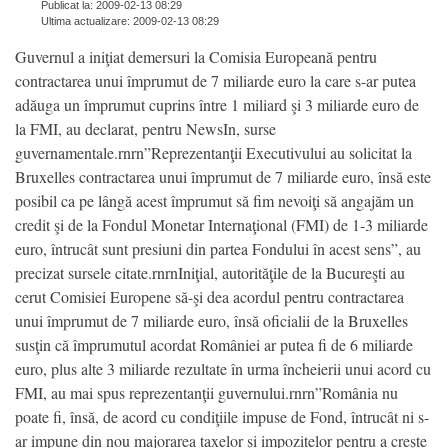
Publicat la: 2009-02-13 08:29
Ultima actualizare: 2009-02-13 08:29
Guvernul a iniţiat demersuri la Comisia Europeană pentru
contractarea unui împrumut de 7 miliarde euro la care s-ar putea
adăuga un împrumut cuprins între 1 miliard şi 3 miliarde euro de
la FMI, au declarat, pentru NewsIn, surse
guvernamentale.rnrn”Reprezentanţii Executivului au solicitat la
Bruxelles contractarea unui împrumut de 7 miliarde euro, însă este
posibil ca pe lângă acest împrumut să fim nevoiţi să angajăm un
credit şi de la Fondul Monetar Internaţional (FMI) de 1-3 miliarde
euro, întrucât sunt presiuni din partea Fondului în acest sens”, au
precizat sursele citate.rnrnIniţial, autorităţile de la Bucureşti au
cerut Comisiei Europene să-şi dea acordul pentru contractarea
unui împrumut de 7 miliarde euro, însă oficialii de la Bruxelles
susţin că împrumutul acordat României ar putea fi de 6 miliarde
euro, plus alte 3 miliarde rezultate în urma încheierii unui acord cu
FMI, au mai spus reprezentanţii guvernului.rnrn”România nu
poate fi, însă, de acord cu condiţiile impuse de Fond, întrucât ni s-
ar impune din nou majorarea taxelor şi impozitelor pentru a creşte