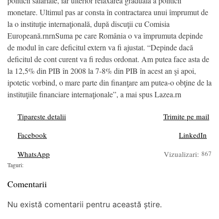
politicii salariale, iar ulterior relaxarea graduală a politicii
monetare. Ultimul pas ar consta în contractarea unui împrumut de
la o instituţie internaţională, după discuţii cu Comisia
Europeană.rnrnSuma pe care România o va împrumuta depinde
de modul în care deficitul extern va fi ajustat. “Depinde dacă
deficitul de cont curent va fi redus ordonat. Am putea face asta de
la 12,5% din PIB în 2008 la 7-8% din PIB în acest an şi apoi,
ipotetic vorbind, o mare parte din finanţare am putea-o obţine de la
instituţiile financiare internaţionale”, a mai spus Lazea.rn
Tipareste detalii
Trimite pe mail
Facebook
LinkedIn
WhatsApp
Vizualizari:
867
Taguri:
Comentarii
Nu există comentarii pentru această știre.