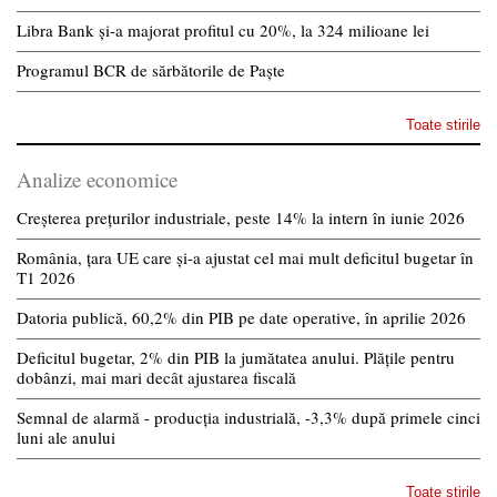
Libra Bank și-a majorat profitul cu 20%, la 324 milioane lei
Programul BCR de sărbătorile de Paște
Toate stirile
Analize economice
Creșterea prețurilor industriale, peste 14% la intern în iunie 2026
România, țara UE care și-a ajustat cel mai mult deficitul bugetar în
T1 2026
Datoria publică, 60,2% din PIB pe date operative, în aprilie 2026
Deficitul bugetar, 2% din PIB la jumătatea anului. Plățile pentru
dobânzi, mai mari decât ajustarea fiscală
Semnal de alarmă - producția industrială, -3,3% după primele cinci
luni ale anului
Toate stirile