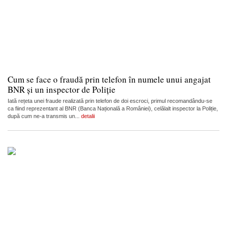
Cum se face o fraudă prin telefon în numele unui angajat
BNR și un inspector de Poliție
Iată rețeta unei fraude realizată prin telefon de doi escroci, primul recomandându-se
ca fiind reprezentant al BNR (Banca Națională a României), celălalt inspector la Poliție,
după cum ne-a transmis un...
detalii