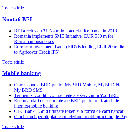
Toate stirile
Noutati BEI
BEI a redus cu 31% sprijinul acordat Romaniei in 2018
Romania implements SME Initiative: EUR 580 m for
Romanian businesses
European Investment Bank (EIB) is lending EUR 20 million
to Agricover Credit IFN
Toate stirile
Mobile banking
Comisioanele BRD pentru MyBRD Mobile, MyBRD Net,
My BRD SMS
Termeni si conditii contractuale ale serviciului You BRD
Recomandari de securitate ale BRD pentru utilizatorii de
internet/mobile banking
CEC Bank - Ghid utilizare token sub forma de card bancar
Cinci banci permit platile cu telefonul mobil prin Google Pay
Toate stirile