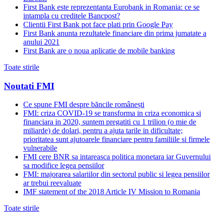
First Bank este reprezentanta Eurobank in Romania: ce se
intampla cu creditele Bancpost?
Clientii First Bank pot face plati prin Google Pay
First Bank anunta rezultatele financiare din prima jumatate a
anului 2021
First Bank are o noua aplicatie de mobile banking
Toate stirile
Noutati FMI
Ce spune FMI despre băncile românești
FMI: criza COVID-19 se transforma in criza economica si
financiara in 2020, suntem pregatiti cu 1 trilion (o mie de
miliarde) de dolari, pentru a ajuta tarile in dificultate;
prioritatea sunt ajutoarele financiare pentru familiile si firmele
vulnerabile
FMI cere BNR sa intareasca politica monetara iar Guvernului
sa modifice legea pensiilor
FMI: majorarea salariilor din sectorul public si legea pensiilor
ar trebui reevaluate
IMF statement of the 2018 Article IV Mission to Romania
Toate stirile