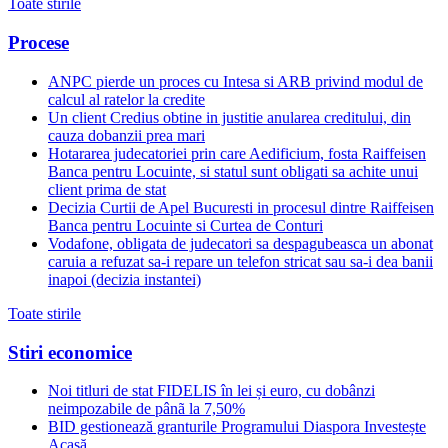
Toate stirile
Procese
ANPC pierde un proces cu Intesa si ARB privind modul de
calcul al ratelor la credite
Un client Credius obtine in justitie anularea creditului, din
cauza dobanzii prea mari
Hotararea judecatoriei prin care Aedificium, fosta Raiffeisen
Banca pentru Locuinte, si statul sunt obligati sa achite unui
client prima de stat
Decizia Curtii de Apel Bucuresti in procesul dintre Raiffeisen
Banca pentru Locuinte si Curtea de Conturi
Vodafone, obligata de judecatori sa despagubeasca un abonat
caruia a refuzat sa-i repare un telefon stricat sau sa-i dea banii
inapoi (decizia instantei)
Toate stirile
Stiri economice
Noi titluri de stat FIDELIS în lei și euro, cu dobânzi
neimpozabile de pânã la 7,50%
BID gestionează granturile Programului Diaspora Investește
Acasă