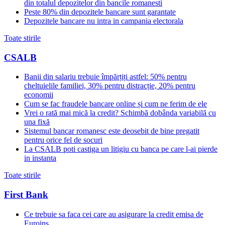
din totalul depozitelor din bancile romanesti
Peste 80% din depozitele bancare sunt garantate
Depozitele bancare nu intra in campania electorala
Toate stirile
CSALB
Banii din salariu trebuie împărțiți astfel: 50% pentru
cheltuielile familiei, 30% pentru distracție, 20% pentru
economii
Cum se fac fraudele bancare online și cum ne ferim de ele
Vrei o rată mai mică la credit? Schimbă dobânda variabilă cu
una fixă
Sistemul bancar romanesc este deosebit de bine pregatit
pentru orice fel de socuri
La CSALB poti castiga un litigiu cu banca pe care l-ai pierde
in instanta
Toate stirile
First Bank
Ce trebuie sa faca cei care au asigurare la credit emisa de
Euroins