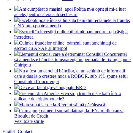
Am cumpărat o mașină, apoi Poliția m-a oprit și mi-a luat
actele, pentru că era sub sechestru
Facebook poate încasa liniștită bani din reclamele la fraude:
CNA nu o poate amenda
Escrocii în investiții online îți trimit bani pentru a-ți câștiga
încrederea
Culmea fraudelor online: oamenii sunt amenințați de
escroci cu ANAF și Interpol
Elementul crucial care a determinat Consiliul Concurenței
să amendeze băncile: transparența în perioada de fixing, spune
Chirițoiu
Nu a fost un cartel al băncilor, ci un schimb de informații
care a dus la o creștere mică a ROBOR, sub 1%, spune șeful
Consiliului Concurenței
De ce au făcut grevă angajații BRD
Prietenul din America vrea să-ți trimită niște bani într-o
aplicație de criptomonede?
M-au sunat iar de la Revolut să mă păcălească
Cum ajung oamenii supraîndatorați la IFN-uri din cauza
Biroului de Credit
Vezi toate stirile
English
Contact