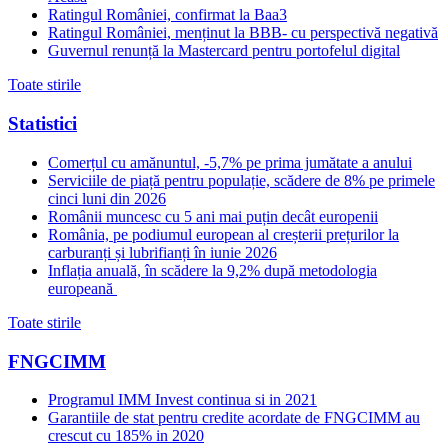
Ratingul României, confirmat la Baa3
Ratingul României, menținut la BBB- cu perspectivă negativă
Guvernul renunță la Mastercard pentru portofelul digital
Toate stirile
Statistici
Comerțul cu amănuntul, -5,7% pe prima jumătate a anului
Serviciile de piață pentru populație, scădere de 8% pe primele
cinci luni din 2026
Românii muncesc cu 5 ani mai puțin decât europenii
România, pe podiumul european al creșterii prețurilor la
carburanți și lubrifianți în iunie 2026
Inflația anuală, în scădere la 9,2% după metodologia
europeană
Toate stirile
FNGCIMM
Programul IMM Invest continua si in 2021
Garantiile de stat pentru credite acordate de FNGCIMM au
crescut cu 185% in 2020