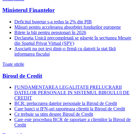
Ministerul Finantelor
Deficitul bugetar s-a redus la 2% din PIB
Măsuri pentru accelerarea absorbției fondurilor europene
Bilete la băi pentru pensionari în 2026
Declarația Unică precompletată se găsește în secțiunea Mesaje
din Spațiul Privat Virtual (SPV)
Asociații nu pot ieși dintr-o firmă cu datorii la stat fără
informarea fiscului
Toate stirile
Biroul de Credit
FUNDAMENTAREA LEGALITATII PRELUCRARII
DATELOR PERSONALE IN SISTEMUL BIROULUI DE
CREDIT
BCR: prelucrarea datelor personale la Biroul de Credit
Care banci si IFN-uri raporteaza clientii la Biroul de Credit
Ce trebuie sa stim despre Biroul de Credit
Care este procedura BCR de raportare a clientilor la Biroul de
Credit