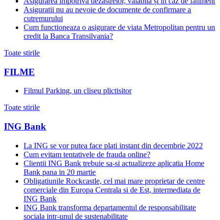
Asigurarea împotriva dezastrelor, valabilă și in caz de faliment
Asiguratii nu au nevoie de documente de confirmare a
cutremurului
Cum functioneaza o asigurare de viata Metropolitan pentru un
credit la Banca Transilvania?
Toate stirile
FILME
Filmul Parking, un cliseu plictisitor
Toate stirile
ING Bank
La ING se vor putea face plati instant din decembrie 2022
Cum evitam tentativele de frauda online?
Clientii ING Bank trebuie sa-si actualizeze aplicatia Home
Bank pana in 20 martie
Obligatiunile Rockcastle, cel mai mare proprietar de centre
comerciale din Europa Centrala si de Est, intermediata de
ING Bank
ING Bank transforma departamentul de responsabilitate
sociala intr-unul de sustenabilitate