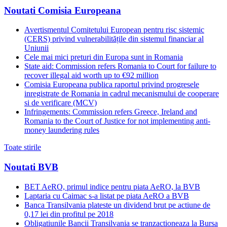
Noutati Comisia Europeana
Avertismentul Comitetului European pentru risc sistemic
(CERS) privind vulnerabilitățile din sistemul financiar al
Uniunii
Cele mai mici preturi din Europa sunt in Romania
State aid: Commission refers Romania to Court for failure to
recover illegal aid worth up to €92 million
Comisia Europeana publica raportul privind progresele
inregistrate de Romania in cadrul mecanismului de cooperare
si de verificare (MCV)
Infringements: Commission refers Greece, Ireland and
Romania to the Court of Justice for not implementing anti-
money laundering rules
Toate stirile
Noutati BVB
BET AeRO, primul indice pentru piata AeRO, la BVB
Laptaria cu Caimac s-a listat pe piata AeRO a BVB
Banca Transilvania plateste un dividend brut pe actiune de
0,17 lei din profitul pe 2018
Obligatiunile Bancii Transilvania se tranzactioneaza la Bursa