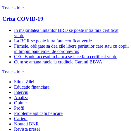
Toate stirile
Criza COVID-19
In majoritatea unitatilor BRD se poate intra fara certificat
verde
La BCR se poate intra fara certificat verde
Firmele, obligate sa dea zile libere parintilor care stau cu copiii
in timpul pandemiei de coronavirus
CEC Bank: accesul in banca se face fara certificat verde
Cum se amana ratele la creditele Garanti BBVA
Toate stirile
Stirea Zilei
Educatie financiara
Interviu
Analiza
Opinie
Profil
Probleme aplicații bancare
Cariera
Noutati BNR
Revista presei