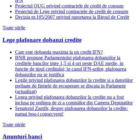
IFN
Proiectul OUG privind contractele de credit de consum
Proiectul de Lege privind contractele de credit de consum
Decizia nr.105/2007 privind raportarea la Biroul de Credit
Toate stirile
Lege plafonare dobanzi credite
Care este dobanda maxima la un credit IFN?
BNR propune Parlamentului plafonarea dobanzilor la
creditele bancilor intre 1,5 si 4 ori peste DAE medie, in
functie de tipul creditului; in cazul IFN-urilor, plafonarea
dobanzilor nu se justifica
Legile privind plafonarea dobanzilor la credite si a datoriilor
preluate de firmele de recuperare se discuta in Parlament
(actualizat)
Legea privind plafonarea dobanzilor la credite nu a fost
inclusa pe ordinea de zi a comisiilor din Camera Deputatilor
Senatorul Zamfir, despre plafonarea dobanzilor la credite:
numai bou-i consecvent!
Toate stirile
Anunturi banci