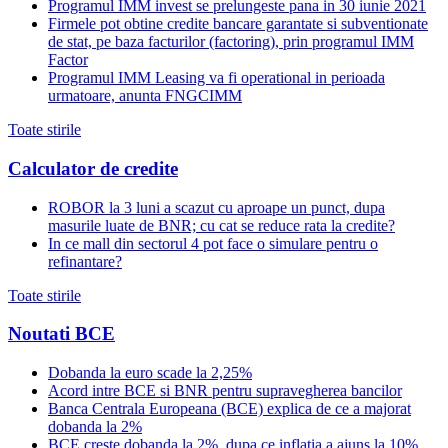
Programul IMM invest se prelungeste pana in 30 iunie 2021
Firmele pot obtine credite bancare garantate si subventionate
de stat, pe baza facturilor (factoring), prin programul IMM
Factor
Programul IMM Leasing va fi operational in perioada
urmatoare, anunta FNGCIMM
Toate stirile
Calculator de credite
ROBOR la 3 luni a scazut cu aproape un punct, dupa
masurile luate de BNR; cu cat se reduce rata la credite?
In ce mall din sectorul 4 pot face o simulare pentru o
refinantare?
Toate stirile
Noutati BCE
Dobanda la euro scade la 2,25%
Acord intre BCE si BNR pentru supravegherea bancilor
Banca Centrala Europeana (BCE) explica de ce a majorat
dobanda la 2%
BCE creste dobanda la 2%, dupa ce inflatia a ajuns la 10%