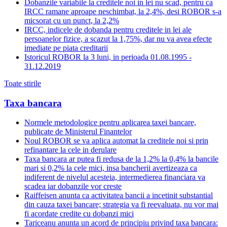
Dobanzile variabile la creditele noi in lei nu scad, pentru ca
IRCC ramane aproape neschimbat, la 2,4%, desi ROBOR s-a
micsorat cu un punct, la 2,2%
IRCC, indicele de dobanda pentru creditele in lei ale
persoanelor fizice, a scazut la 1,75%, dar nu va avea efecte
imediate pe piata creditarii
Istoricul ROBOR la 3 luni, in perioada 01.08.1995 -
31.12.2019
Toate stirile
Taxa bancara
Normele metodologice pentru aplicarea taxei bancare,
publicate de Ministerul Finantelor
Noul ROBOR se va aplica automat la creditele noi si prin
refinantare la cele in derulare
Taxa bancara ar putea fi redusa de la 1,2% la 0,4% la bancile
mari si 0,2% la cele mici, insa bancherii avertizeaza ca
indiferent de nivelul acesteia, intermedierea financiara va
scadea iar dobanzile vor creste
Raiffeisen anunta ca activitatea bancii a incetinit substantial
din cauza taxei bancare; strategia va fi reevaluata, nu vor mai
fi acordate credite cu dobanzi mici
Tariceanu anunta un acord de principiu privind taxa bancara: