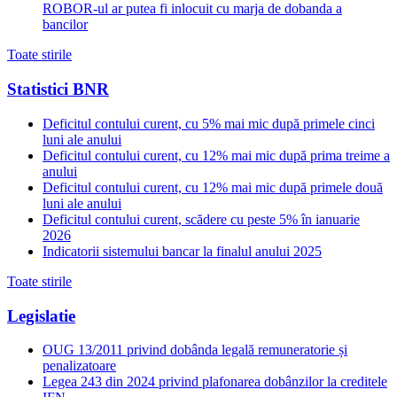
ROBOR-ul ar putea fi inlocuit cu marja de dobanda a
bancilor
Toate stirile
Statistici BNR
Deficitul contului curent, cu 5% mai mic după primele cinci
luni ale anului
Deficitul contului curent, cu 12% mai mic după prima treime a
anului
Deficitul contului curent, cu 12% mai mic după primele două
luni ale anului
Deficitul contului curent, scădere cu peste 5% în ianuarie
2026
Indicatorii sistemului bancar la finalul anului 2025
Toate stirile
Legislatie
OUG 13/2011 privind dobânda legală remuneratorie și
penalizatoare
Legea 243 din 2024 privind plafonarea dobânzilor la creditele