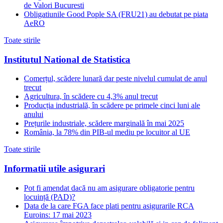
de Valori Bucuresti
Obligatiunile Good Pople SA (FRU21) au debutat pe piata
AeRO
Toate stirile
Institutul National de Statistica
Comerțul, scădere lunară dar peste nivelul cumulat de anul
trecut
Agricultura, în scădere cu 4,3% anul trecut
Producția industrială, în scădere pe primele cinci luni ale
anului
Prețurile industriale, scădere marginală în mai 2025
România, la 78% din PIB-ul mediu pe locuitor al UE
Toate stirile
Informatii utile asigurari
Pot fi amendat dacă nu am asigurare obligatorie pentru
locuință (PAD)?
Data de la care FGA face plati pentru asigurarile RCA
Euroins: 17 mai 2023