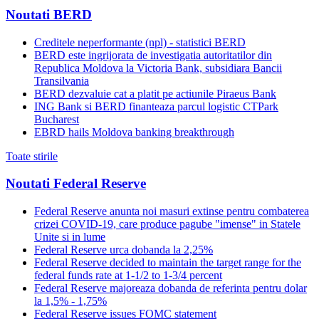
Noutati BERD
Creditele neperformante (npl) - statistici BERD
BERD este ingrijorata de investigatia autoritatilor din
Republica Moldova la Victoria Bank, subsidiara Bancii
Transilvania
BERD dezvaluie cat a platit pe actiunile Piraeus Bank
ING Bank si BERD finanteaza parcul logistic CTPark
Bucharest
EBRD hails Moldova banking breakthrough
Toate stirile
Noutati Federal Reserve
Federal Reserve anunta noi masuri extinse pentru combaterea
crizei COVID-19, care produce pagube "imense" in Statele
Unite si in lume
Federal Reserve urca dobanda la 2,25%
Federal Reserve decided to maintain the target range for the
federal funds rate at 1-1/2 to 1-3/4 percent
Federal Reserve majoreaza dobanda de referinta pentru dolar
la 1,5% - 1,75%
Federal Reserve issues FOMC statement