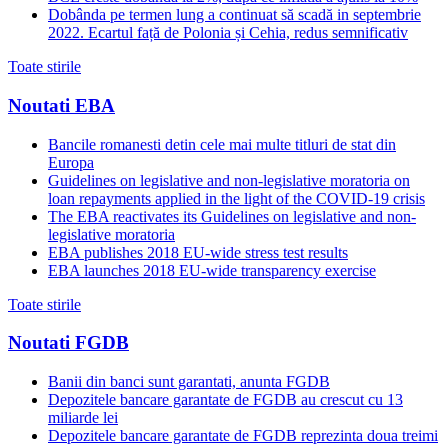
Dobânda pe termen lung a continuat să scadă in septembrie
2022. Ecartul față de Polonia și Cehia, redus semnificativ
Toate stirile
Noutati EBA
Bancile romanesti detin cele mai multe titluri de stat din
Europa
Guidelines on legislative and non-legislative moratoria on
loan repayments applied in the light of the COVID-19 crisis
The EBA reactivates its Guidelines on legislative and non-
legislative moratoria
EBA publishes 2018 EU-wide stress test results
EBA launches 2018 EU-wide transparency exercise
Toate stirile
Noutati FGDB
Banii din banci sunt garantati, anunta FGDB
Depozitele bancare garantate de FGDB au crescut cu 13
miliarde lei
Depozitele bancare garantate de FGDB reprezinta doua treimi