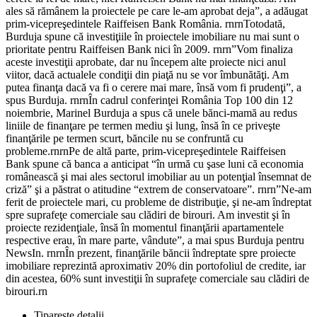
ales să rămânem la proiectele pe care le-am aprobat deja”, a adăugat
prim-vicepreşedintele Raiffeisen Bank România. rnrnTotodată,
Burduja spune că investiţiile în proiectele imobiliare nu mai sunt o
prioritate pentru Raiffeisen Bank nici în 2009. rnrn”Vom finaliza
aceste investiţii aprobate, dar nu începem alte proiecte nici anul
viitor, dacă actualele condiţii din piaţă nu se vor îmbunătăţi. Am
putea finanţa dacă va fi o cerere mai mare, însă vom fi prudenţi”, a
spus Burduja. rnrnÎn cadrul conferinţei România Top 100 din 12
noiembrie, Marinel Burduja a spus că unele bănci-mamă au redus
liniile de finanţare pe termen mediu şi lung, însă în ce priveşte
finanţările pe termen scurt, băncile nu se confruntă cu
probleme.rnrnPe de altă parte, prim-vicepreşedintele Raiffeisen
Bank spune că banca a anticipat “în urmă cu şase luni că economia
românească şi mai ales sectorul imobiliar au un potenţial însemnat de
criză” şi a păstrat o atitudine “extrem de conservatoare”. rnrn”Ne-am
ferit de proiectele mari, cu probleme de distribuţie, şi ne-am îndreptat
spre suprafeţe comerciale sau clădiri de birouri. Am investit şi în
proiecte rezidenţiale, însă în momentul finanţării apartamentele
respective erau, în mare parte, vândute”, a mai spus Burduja pentru
NewsIn. rnrnÎn prezent, finanţările băncii îndreptate spre proiecte
imobiliare reprezintă aproximativ 20% din portofoliul de credite, iar
din acestea, 60% sunt investiţii în suprafeţe comerciale sau clădiri de
birouri.rn
Tipareste detalii