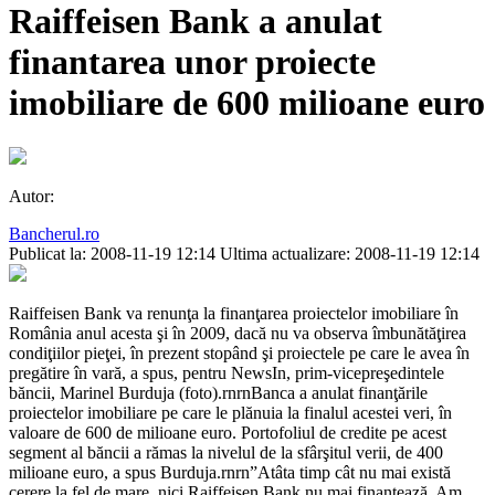
Raiffeisen Bank a anulat
finantarea unor proiecte
imobiliare de 600 milioane euro
Autor:
Bancherul.ro
Publicat la: 2008-11-19 12:14
Ultima actualizare: 2008-11-19 12:14
Raiffeisen Bank va renunţa la finanţarea proiectelor imobiliare în
România anul acesta şi în 2009, dacă nu va observa îmbunătăţirea
condiţiilor pieţei, în prezent stopând şi proiectele pe care le avea în
pregătire în vară, a spus, pentru NewsIn, prim-vicepreşedintele
băncii, Marinel Burduja (foto).rnrnBanca a anulat finanţările
proiectelor imobiliare pe care le plănuia la finalul acestei veri, în
valoare de 600 de milioane euro. Portofoliul de credite pe acest
segment al băncii a rămas la nivelul de la sfârşitul verii, de 400
milioane euro, a spus Burduja.rnrn”Atâta timp cât nu mai există
cerere la fel de mare, nici Raiffeisen Bank nu mai finanţează. Am