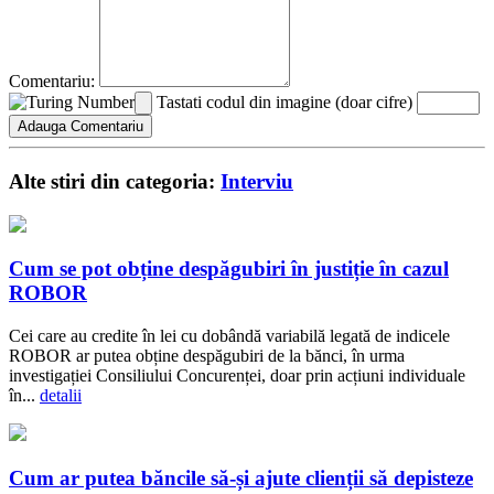
Comentariu:
Tastati codul din imagine (doar cifre)
Alte stiri din categoria:
Interviu
Cum se pot obține despăgubiri în justiție în cazul
ROBOR
Cei care au credite în lei cu dobândă variabilă legată de indicele
ROBOR ar putea obține despăgubiri de la bănci, în urma
investigației Consiliului Concurenței, doar prin acțiuni individuale
în...
detalii
Cum ar putea băncile să-și ajute clienții să depisteze