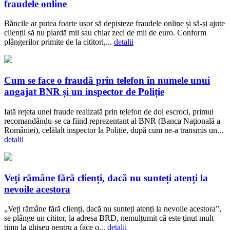
fraudele online
Băncile ar putea foarte ușor să depisteze fraudele online și să-și ajute
clienții să nu piardă mii sau chiar zeci de mii de euro. Conform
plângerilor primite de la cititori,...
detalii
Cum se face o fraudă prin telefon în numele unui
angajat BNR și un inspector de Poliție
Iată rețeta unei fraude realizată prin telefon de doi escroci, primul
recomandându-se ca fiind reprezentant al BNR (Banca Națională a
României), celălalt inspector la Poliție, după cum ne-a transmis un...
detalii
Veți rămâne fără clienți, dacă nu sunteți atenți la
nevoile acestora
„Veți rămâne fără clienți, dacă nu sunteți atenți la nevoile acestora”,
se plânge un cititor, la adresa BRD, nemulțumit că este ținut mult
timp la ghișeu pentru a face o...
detalii