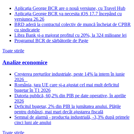
Aplicația George BCR are o nouă versiune, cu Travel Hub
Aplicația George BCR va necesita iOS 17.7 începând cu
versiunea 26.26
BRD aderă la contractul colectiv de muncă încheiat de CPBR
cu sindicatele
Libra Bank și-a majorat profitul cu 20%, la 324 milioane lei
Programul BCR de sărbătorile de Paște
Toate stirile
Analize economice
Creșterea prețurilor industriale, peste 14% la intern în iunie
2026
România, țara UE care și-a ajustat cel mai mult deficitul
bugetar în T1 2026
Datoria publică, 60,2% din PIB pe date operative, în aprilie
2026
Deficitul bugetar, 2% din PIB la jumătatea anului. Plățile
pentru dobânzi, mai mari decât ajustarea fiscală
Semnal de alarmă - producția industrială, -3,3% după primele
cinci luni ale anului
Toate stirile