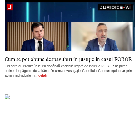
Cum se pot obține despăgubiri în justiție în cazul ROBOR
Cei care au credite în lei cu dobândă variabilă legată de indicele ROBOR ar putea
obține despăgubiri de la bănci, în urma investigației Consiliului Concurenței, doar prin
acțiuni individuale în...
detalii