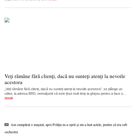
Veți rămâne fără clienți, dacă nu sunteți atenți la nevoile
acestora
„Veți rămâne fără clienți, dacă nu sunteți atenți la nevoile acestora”, se plânge un
cititor, la adresa BRD, nemulțumit că este ținut mult timp la ghișeu pentru a face o...
detalii
Am cumpărat o mașină, apoi Poliția m-a oprit și mi-a luat actele, pentru că era sub
sechestru