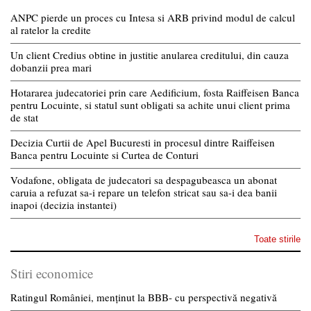
ANPC pierde un proces cu Intesa si ARB privind modul de calcul
al ratelor la credite
Un client Credius obtine in justitie anularea creditului, din cauza
dobanzii prea mari
Hotararea judecatoriei prin care Aedificium, fosta Raiffeisen Banca
pentru Locuinte, si statul sunt obligati sa achite unui client prima
de stat
Decizia Curtii de Apel Bucuresti in procesul dintre Raiffeisen
Banca pentru Locuinte si Curtea de Conturi
Vodafone, obligata de judecatori sa despagubeasca un abonat
caruia a refuzat sa-i repare un telefon stricat sau sa-i dea banii
inapoi (decizia instantei)
Toate stirile
Stiri economice
Ratingul României, menținut la BBB- cu perspectivă negativă