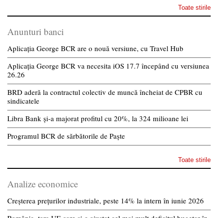
Toate stirile
Anunturi banci
Aplicația George BCR are o nouă versiune, cu Travel Hub
Aplicația George BCR va necesita iOS 17.7 începând cu versiunea
26.26
BRD aderă la contractul colectiv de muncă încheiat de CPBR cu
sindicatele
Libra Bank și-a majorat profitul cu 20%, la 324 milioane lei
Programul BCR de sărbătorile de Paște
Toate stirile
Analize economice
Creșterea prețurilor industriale, peste 14% la intern în iunie 2026
România, țara UE care și-a ajustat cel mai mult deficitul bugetar în