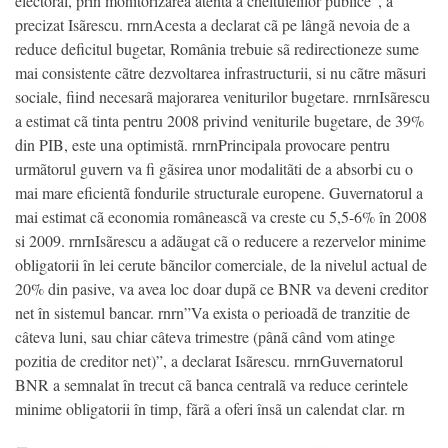
electoral, prin monitorizarea atentã a cheltuielilor publice”, a
precizat Isãrescu. rnrnAcesta a declarat cã pe lângã nevoia de a
reduce deficitul bugetar, România trebuie sã redirectioneze sume
mai consistente cãtre dezvoltarea infrastructurii, si nu cãtre mãsuri
sociale, fiind necesarã majorarea veniturilor bugetare. rnrnIsãrescu
a estimat cã tinta pentru 2008 privind veniturile bugetare, de 39%
din PIB, este una optimistã. rnrnPrincipala provocare pentru
urmãtorul guvern va fi gãsirea unor modalitãti de a absorbi cu o
mai mare eficientã fondurile structurale europene. Guvernatorul a
mai estimat cã economia româneascã va creste cu 5,5-6% în 2008
si 2009. rnrnIsãrescu a adãugat cã o reducere a rezervelor minime
obligatorii în lei cerute bãncilor comerciale, de la nivelul actual de
20% din pasive, va avea loc doar dupã ce BNR va deveni creditor
net în sistemul bancar. rnrn”Va exista o perioadã de tranzitie de
câteva luni, sau chiar câteva trimestre (pânã când vom atinge
pozitia de creditor net)”, a declarat Isãrescu. rnrnGuvernatorul
BNR a semnalat în trecut cã banca centralã va reduce cerintele
minime obligatorii în timp, fãrã a oferi însã un calendat clar. rn