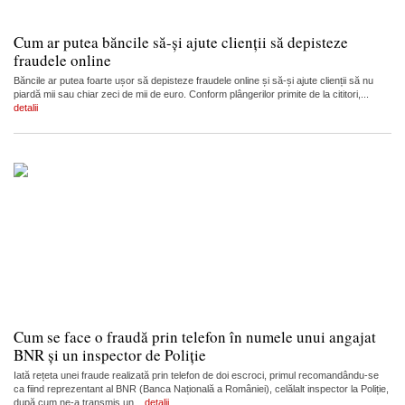
Cum ar putea băncile să-și ajute clienții să depisteze
fraudele online
Băncile ar putea foarte ușor să depisteze fraudele online și să-și ajute clienții să nu
piardă mii sau chiar zeci de mii de euro. Conform plângerilor primite de la cititori,...
detalii
Cum se face o fraudă prin telefon în numele unui angajat
BNR și un inspector de Poliție
Iată rețeta unei fraude realizată prin telefon de doi escroci, primul recomandându-se
ca fiind reprezentant al BNR (Banca Națională a României), celălalt inspector la Poliție,
după cum ne-a transmis un...
detalii