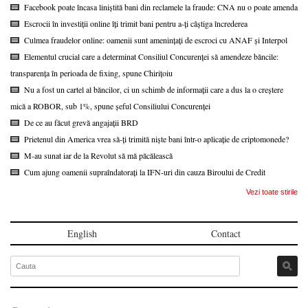
Facebook poate încasa liniștită bani din reclamele la fraude: CNA nu o poate amenda
Escrocii în investiții online îți trimit bani pentru a-ți câștiga încrederea
Culmea fraudelor online: oamenii sunt amenințați de escroci cu ANAF și Interpol
Elementul crucial care a determinat Consiliul Concurenței să amendeze băncile:
transparența în perioada de fixing, spune Chirițoiu
Nu a fost un cartel al băncilor, ci un schimb de informații care a dus la o creștere
mică a ROBOR, sub 1%, spune șeful Consiliului Concurenței
De ce au făcut grevă angajații BRD
Prietenul din America vrea să-ți trimită niște bani într-o aplicație de criptomonede?
M-au sunat iar de la Revolut să mă păcălească
Cum ajung oamenii supraîndatorați la IFN-uri din cauza Biroului de Credit
Vezi toate stirile
English
Contact