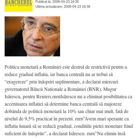
Publicat la: 2008-04-23 16:36
Ultima actualizare: 2008-04-23 16:36
Politica monetarã a României este destrul de restrictivã pentru a
reduce gradual inflatia, iar banca centralã nu ar trebui sã
“exagereze” prin înãspriri suplimentare, a declarat miercuri
guvernatorul Bãncii Nationale a României (BNR), Mugur
Isãrescu, pentru Reuters.rnrnIsãrescu nu a eliminat posibilitatea ca
accentuarea inflatiei sã determine banca centralã sã majoreze
dobânda de politicã monetarã la 10% sau chiar mai mult, fatã de
nivelul de 9,5% practicat în prezent. rnrn”Avem mari sperante ca
inflatia lunarã sã se reducã gradual, conditiile pietei monetare fiind
suficient de înãsprite”, a declarat Isãrescu. rnrn”Nu elimin însã