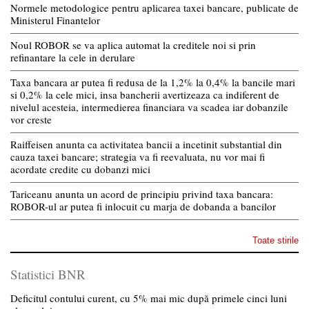
Normele metodologice pentru aplicarea taxei bancare, publicate de
Ministerul Finantelor
Noul ROBOR se va aplica automat la creditele noi si prin
refinantare la cele in derulare
Taxa bancara ar putea fi redusa de la 1,2% la 0,4% la bancile mari
si 0,2% la cele mici, insa bancherii avertizeaza ca indiferent de
nivelul acesteia, intermedierea financiara va scadea iar dobanzile
vor creste
Raiffeisen anunta ca activitatea bancii a incetinit substantial din
cauza taxei bancare; strategia va fi reevaluata, nu vor mai fi
acordate credite cu dobanzi mici
Tariceanu anunta un acord de principiu privind taxa bancara:
ROBOR-ul ar putea fi inlocuit cu marja de dobanda a bancilor
Toate stirile
Statistici BNR
Deficitul contului curent, cu 5% mai mic după primele cinci luni