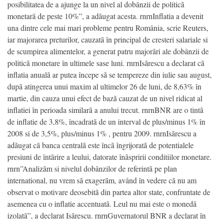
posibilitatea de a ajunge la un nivel al dobânzii de politicã
monetarã de peste 10%”, a adãugat acesta. rnrnInflatia a devenit
una dintre cele mai mari probleme pentru România, scrie Reuters,
iar majorarea preturilor, cauzatã în principal de cresteri salariale si
de scumpirea alimentelor, a generat patru majorãri ale dobânzii de
politicã monetare în ultimele sase luni. rnrnIsãrescu a declarat cã
inflatia anualã ar putea începe sã se tempereze din iulie sau august,
dupã atingerea unui maxim al ultimelor 26 de luni, de 8,63% în
martie, din cauza unui efect de bazã cauzat de un nivel ridicat al
inflatiei în perioada similarã a anului trecut. rnrnBNR are o tintã
de inflatie de 3,8%, încadratã de un interval de plus/minus 1% în
2008 si de 3,5%, plus/minus 1% , pentru 2009. rnrnIsãrescu a
adãugat cã banca centralã este încã îngrijoratã de potentialele
presiuni de întãrire a leului, datorate înãspririi conditiilor monetare.
rnrn”Analizãm si nivelul dobânzilor de referintã pe plan
international, nu vrem sã exagerãm, având în vedere cã nu am
observat o motivare deosebitã din partea altor state, confruntate de
asemenea cu o inflatie accentuatã. Leul nu mai este o monedã
izolatã”, a declarat Isãrescu. rnrnGuvernatorul BNR a declarat în