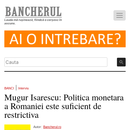
Lauda mă rușinează, fiindcă o cerșesc în
ascuns.
|
BANCI
Interviu
Mugur Isarescu: Politica monetara
a Romaniei este suficient de
restrictiva
Autor:
Bancherul.ro