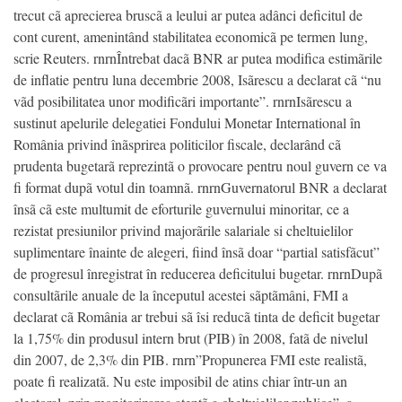
trecut cã aprecierea bruscã a leului ar putea adânci deficitul de
cont curent, amenintând stabilitatea economicã pe termen lung,
scrie Reuters. rnrnÎntrebat dacã BNR ar putea modifica estimãrile
de inflatie pentru luna decembrie 2008, Isãrescu a declarat cã “nu
vãd posibilitatea unor modificãri importante”. rnrnIsãrescu a
sustinut apelurile delegatiei Fondului Monetar International în
România privind înãsprirea politicilor fiscale, declarând cã
prudenta bugetarã reprezintã o provocare pentru noul guvern ce va
fi format dupã votul din toamnã. rnrnGuvernatorul BNR a declarat
însã cã este multumit de eforturile guvernului minoritar, ce a
rezistat presiunilor privind majorãrile salariale si cheltuielilor
suplimentare înainte de alegeri, fiind însã doar “partial satisfãcut”
de progresul înregistrat în reducerea deficitului bugetar. rnrnDupã
consultãrile anuale de la începutul acestei sãptãmâni, FMI a
declarat cã România ar trebui sã îsi reducã tinta de deficit bugetar
la 1,75% din produsul intern brut (PIB) în 2008, fatã de nivelul
din 2007, de 2,3% din PIB. rnrn”Propunerea FMI este realistã,
poate fi realizatã. Nu este imposibil de atins chiar într-un an