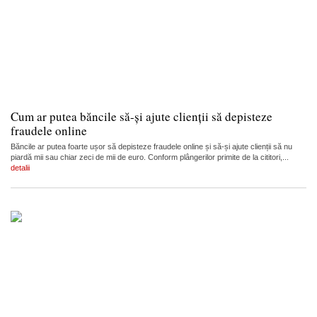
Cum ar putea băncile să-și ajute clienții să depisteze
fraudele online
Băncile ar putea foarte ușor să depisteze fraudele online și să-și ajute clienții să nu
piardă mii sau chiar zeci de mii de euro. Conform plângerilor primite de la cititori,...
detalii