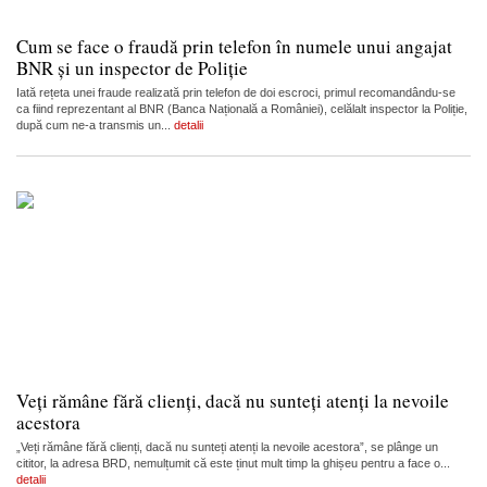
Cum se face o fraudă prin telefon în numele unui angajat
BNR și un inspector de Poliție
Iată rețeta unei fraude realizată prin telefon de doi escroci, primul recomandându-se
ca fiind reprezentant al BNR (Banca Națională a României), celălalt inspector la Poliție,
după cum ne-a transmis un...
detalii
Veți rămâne fără clienți, dacă nu sunteți atenți la nevoile
acestora
„Veți rămâne fără clienți, dacă nu sunteți atenți la nevoile acestora”, se plânge un
cititor, la adresa BRD, nemulțumit că este ținut mult timp la ghișeu pentru a face o...
detalii