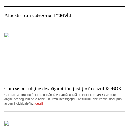
Alte stiri din categoria:
Interviu
Cum se pot obține despăgubiri în justiție în cazul ROBOR
Cei care au credite în lei cu dobândă variabilă legată de indicele ROBOR ar putea
obține despăgubiri de la bănci, în urma investigației Consiliului Concurenței, doar prin
acțiuni individuale în...
detalii