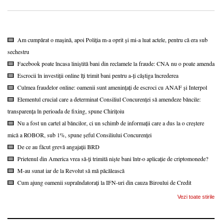
Am cumpărat o mașină, apoi Poliția m-a oprit și mi-a luat actele, pentru că era sub
sechestru
Facebook poate încasa liniștită bani din reclamele la fraude: CNA nu o poate amenda
Escrocii în investiții online îți trimit bani pentru a-ți câștiga încrederea
Culmea fraudelor online: oamenii sunt amenințați de escroci cu ANAF și Interpol
Elementul crucial care a determinat Consiliul Concurenței să amendeze băncile:
transparența în perioada de fixing, spune Chirițoiu
Nu a fost un cartel al băncilor, ci un schimb de informații care a dus la o creștere
mică a ROBOR, sub 1%, spune șeful Consiliului Concurenței
De ce au făcut grevă angajații BRD
Prietenul din America vrea să-ți trimită niște bani într-o aplicație de criptomonede?
M-au sunat iar de la Revolut să mă păcălească
Cum ajung oamenii supraîndatorați la IFN-uri din cauza Biroului de Credit
Vezi toate stirile