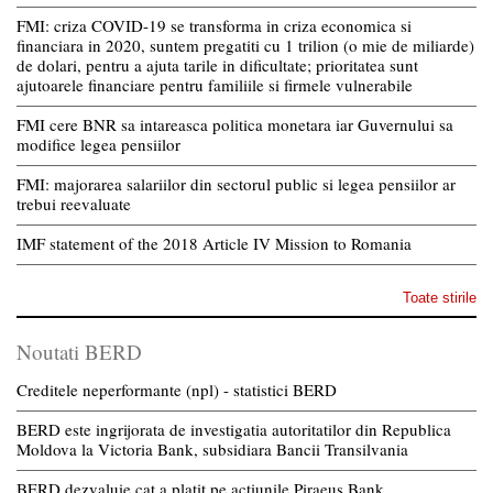
FMI: criza COVID-19 se transforma in criza economica si
financiara in 2020, suntem pregatiti cu 1 trilion (o mie de miliarde)
de dolari, pentru a ajuta tarile in dificultate; prioritatea sunt
ajutoarele financiare pentru familiile si firmele vulnerabile
FMI cere BNR sa intareasca politica monetara iar Guvernului sa
modifice legea pensiilor
FMI: majorarea salariilor din sectorul public si legea pensiilor ar
trebui reevaluate
IMF statement of the 2018 Article IV Mission to Romania
Toate stirile
Noutati BERD
Creditele neperformante (npl) - statistici BERD
BERD este ingrijorata de investigatia autoritatilor din Republica
Moldova la Victoria Bank, subsidiara Bancii Transilvania
BERD dezvaluie cat a platit pe actiunile Piraeus Bank