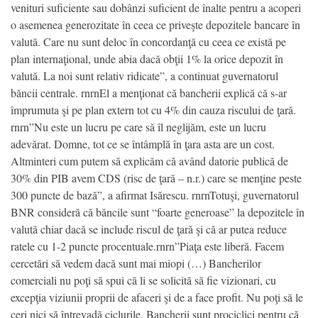
venituri suficiente sau dobânzi suficient de înalte pentru a acoperi
o asemenea generozitate în ceea ce priveşte depozitele bancare în
valută. Care nu sunt deloc în concordanţă cu ceea ce există pe
plan internaţional, unde abia dacă obţii 1% la orice depozit în
valută. La noi sunt relativ ridicate”, a continuat guvernatorul
băncii centrale. rnrnEl a menţionat că bancherii explică că s-ar
împrumuta şi pe plan extern tot cu 4% din cauza riscului de ţară.
rnrn”Nu este un lucru pe care să îl neglijăm, este un lucru
adevărat. Domne, tot ce se întâmplă în ţara asta are un cost.
Altminteri cum putem să explicăm că având datorie publică de
30% din PIB avem CDS (risc de ţară – n.r.) care se menţine peste
300 puncte de bază”, a afirmat Isărescu. rnrnTotuşi, guvernatorul
BNR consideră că băncile sunt “foarte generoase” la depozitele în
valută chiar dacă se include riscul de ţară şi că ar putea reduce
ratele cu 1-2 puncte procentuale.rnrn”Piaţa este liberă. Facem
cercetări să vedem dacă sunt mai miopi (…) Bancherilor
comerciali nu poţi să spui că li se solicită să fie vizionari, cu
excepţia viziunii proprii de afaceri şi de a face profit. Nu poţi să le
ceri nici să întrevadă ciclurile. Bancherii sunt prociclici pentru că