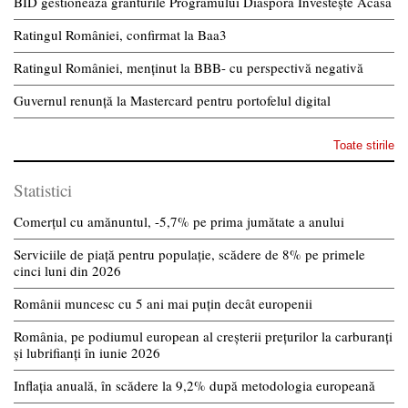
BID gestionează granturile Programului Diaspora Investește Acasă
Ratingul României, confirmat la Baa3
Ratingul României, menținut la BBB- cu perspectivă negativă
Guvernul renunță la Mastercard pentru portofelul digital
Toate stirile
Statistici
Comerțul cu amănuntul, -5,7% pe prima jumătate a anului
Serviciile de piață pentru populație, scădere de 8% pe primele
cinci luni din 2026
Românii muncesc cu 5 ani mai puțin decât europenii
România, pe podiumul european al creșterii prețurilor la carburanți
și lubrifianți în iunie 2026
Inflația anuală, în scădere la 9,2% după metodologia europeană