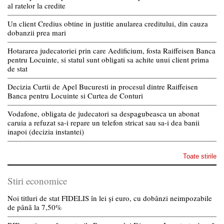
al ratelor la credite
Un client Credius obtine in justitie anularea creditului, din cauza
dobanzii prea mari
Hotararea judecatoriei prin care Aedificium, fosta Raiffeisen Banca
pentru Locuinte, si statul sunt obligati sa achite unui client prima
de stat
Decizia Curtii de Apel Bucuresti in procesul dintre Raiffeisen
Banca pentru Locuinte si Curtea de Conturi
Vodafone, obligata de judecatori sa despagubeasca un abonat
caruia a refuzat sa-i repare un telefon stricat sau sa-i dea banii
inapoi (decizia instantei)
Toate stirile
Stiri economice
Noi titluri de stat FIDELIS în lei și euro, cu dobânzi neimpozabile
de pânã la 7,50%