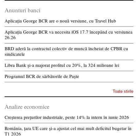
Anunturi banci
Aplicația George BCR are o nouă versiune, cu Travel Hub
Aplicația George BCR va necesita iOS 17.7 începând cu versiunea
26.26
BRD aderă la contractul colectiv de muncă încheiat de CPBR cu
sindicatele
Libra Bank și-a majorat profitul cu 20%, la 324 milioane lei
Programul BCR de sărbătorile de Paște
Toate stirile
Analize economice
Creșterea prețurilor industriale, peste 14% la intern în iunie 2026
România, țara UE care și-a ajustat cel mai mult deficitul bugetar în
T1 2026