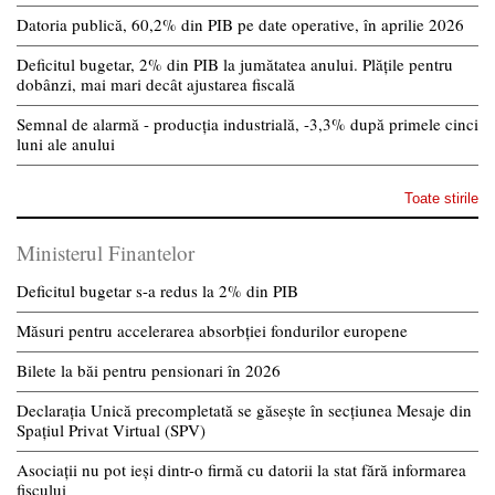
Datoria publică, 60,2% din PIB pe date operative, în aprilie 2026
Deficitul bugetar, 2% din PIB la jumătatea anului. Plățile pentru
dobânzi, mai mari decât ajustarea fiscală
Semnal de alarmă - producția industrială, -3,3% după primele cinci
luni ale anului
Toate stirile
Ministerul Finantelor
Deficitul bugetar s-a redus la 2% din PIB
Măsuri pentru accelerarea absorbției fondurilor europene
Bilete la băi pentru pensionari în 2026
Declarația Unică precompletată se găsește în secțiunea Mesaje din
Spațiul Privat Virtual (SPV)
Asociații nu pot ieși dintr-o firmă cu datorii la stat fără informarea
fiscului