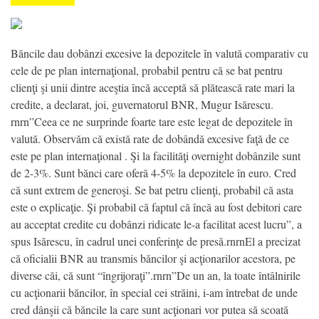
Băncile dau dobânzi excesive la depozitele în valută comparativ cu
cele de pe plan internaţional, probabil pentru că se bat pentru
clienţi şi unii dintre aceştia încă acceptă să plătească rate mari la
credite, a declarat, joi, guvernatorul BNR, Mugur Isărescu.
rnrn”Ceea ce ne surprinde foarte tare este legat de depozitele în
valută. Observăm că există rate de dobândă excesive faţă de ce
este pe plan internaţional . Şi la facilităţi overnight dobânzile sunt
de 2-3%. Sunt bănci care oferă 4-5% la depozitele în euro. Cred
că sunt extrem de generoşi. Se bat petru clienţi, probabil că asta
este o explicaţie. Şi probabil că faptul că încă au fost debitori care
au acceptat credite cu dobânzi ridicate le-a facilitat acest lucru”, a
spus Isărescu, în cadrul unei conferinţe de presă.rnrnEl a precizat
că oficialii BNR au transmis băncilor şi acţionarilor acestora, pe
diverse căi, că sunt “îngrijoraţi”.rnrn”De un an, la toate întâlnirile
cu acţionarii băncilor, în special cei străini, i-am întrebat de unde
cred dânşii că băncile la care sunt acţionari vor putea să scoată