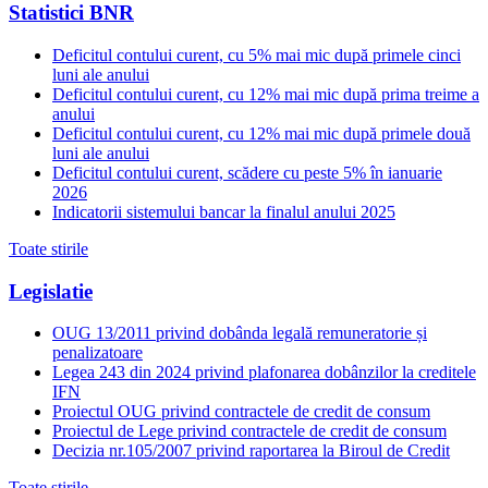
Statistici BNR
Deficitul contului curent, cu 5% mai mic după primele cinci
luni ale anului
Deficitul contului curent, cu 12% mai mic după prima treime a
anului
Deficitul contului curent, cu 12% mai mic după primele două
luni ale anului
Deficitul contului curent, scădere cu peste 5% în ianuarie
2026
Indicatorii sistemului bancar la finalul anului 2025
Toate stirile
Legislatie
OUG 13/2011 privind dobânda legală remuneratorie și
penalizatoare
Legea 243 din 2024 privind plafonarea dobânzilor la creditele
IFN
Proiectul OUG privind contractele de credit de consum
Proiectul de Lege privind contractele de credit de consum
Decizia nr.105/2007 privind raportarea la Biroul de Credit
Toate stirile