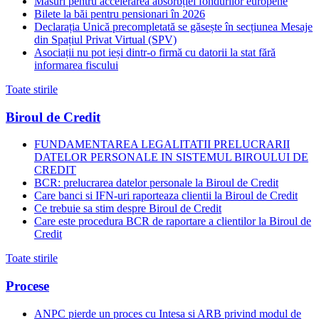
Măsuri pentru accelerarea absorbției fondurilor europene
Bilete la băi pentru pensionari în 2026
Declarația Unică precompletată se găsește în secțiunea Mesaje
din Spațiul Privat Virtual (SPV)
Asociații nu pot ieși dintr-o firmă cu datorii la stat fără
informarea fiscului
Toate stirile
Biroul de Credit
FUNDAMENTAREA LEGALITATII PRELUCRARII
DATELOR PERSONALE IN SISTEMUL BIROULUI DE
CREDIT
BCR: prelucrarea datelor personale la Biroul de Credit
Care banci si IFN-uri raporteaza clientii la Biroul de Credit
Ce trebuie sa stim despre Biroul de Credit
Care este procedura BCR de raportare a clientilor la Biroul de
Credit
Toate stirile
Procese
ANPC pierde un proces cu Intesa si ARB privind modul de