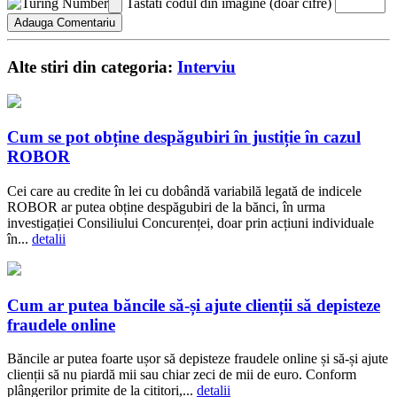
Tastati codul din imagine (doar cifre)
Alte stiri din categoria:
Interviu
Cum se pot obține despăgubiri în justiție în cazul
ROBOR
Cei care au credite în lei cu dobândă variabilă legată de indicele
ROBOR ar putea obține despăgubiri de la bănci, în urma
investigației Consiliului Concurenței, doar prin acțiuni individuale
în...
detalii
Cum ar putea băncile să-și ajute clienții să depisteze
fraudele online
Băncile ar putea foarte ușor să depisteze fraudele online și să-și ajute
clienții să nu piardă mii sau chiar zeci de mii de euro. Conform
plângerilor primite de la cititori,...
detalii