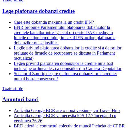
Lege plafonare dobanzi credite
Care este dobanda maxima la un credit IFN?
BNR propune Parlamentului plafonarea dobanzilor la
creditele bancilor intre 1,5 si 4 ori peste DAE medie, in
functie de tipul creditului; in cazul IFN-urilor, plafonarea
dobanzilor nu se justifica
Legile privind plafonarea dobanzilor la credite si a datoriilor
preluate de firmele de recuperare se discuta in Parlament
(actualizat)
Legea privind plafonarea dobanzilor la credite nu a fost
inclusa pe ordinea de zi a comisiilor din Camera Deputatilor
Senatorul Zamfir, despre plafonarea dobanzilor la credite:
numai bou-i consecvent!
Toate stirile
Anunturi banci
Aplicația George BCR are o nouă versiune, cu Travel Hub
Aplicația George BCR va necesita iOS 17.7 începând cu
versiunea 26.26
BRD aderă la contractul colectiv de muncă încheiat de CPBR