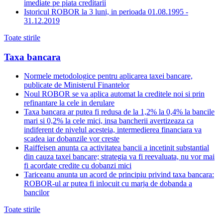
imediate pe piata creditarii
Istoricul ROBOR la 3 luni, in perioada 01.08.1995 -
31.12.2019
Toate stirile
Taxa bancara
Normele metodologice pentru aplicarea taxei bancare,
publicate de Ministerul Finantelor
Noul ROBOR se va aplica automat la creditele noi si prin
refinantare la cele in derulare
Taxa bancara ar putea fi redusa de la 1,2% la 0,4% la bancile
mari si 0,2% la cele mici, insa bancherii avertizeaza ca
indiferent de nivelul acesteia, intermedierea financiara va
scadea iar dobanzile vor creste
Raiffeisen anunta ca activitatea bancii a incetinit substantial
din cauza taxei bancare; strategia va fi reevaluata, nu vor mai
fi acordate credite cu dobanzi mici
Tariceanu anunta un acord de principiu privind taxa bancara:
ROBOR-ul ar putea fi inlocuit cu marja de dobanda a
bancilor
Toate stirile