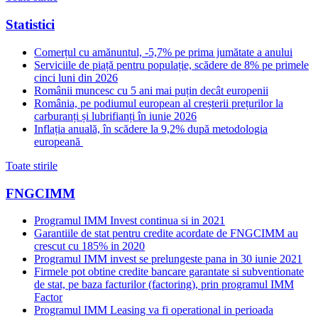
Statistici
Comerțul cu amănuntul, -5,7% pe prima jumătate a anului
Serviciile de piață pentru populație, scădere de 8% pe primele
cinci luni din 2026
Românii muncesc cu 5 ani mai puțin decât europenii
România, pe podiumul european al creșterii prețurilor la
carburanți și lubrifianți în iunie 2026
Inflația anuală, în scădere la 9,2% după metodologia
europeană
Toate stirile
FNGCIMM
Programul IMM Invest continua si in 2021
Garantiile de stat pentru credite acordate de FNGCIMM au
crescut cu 185% in 2020
Programul IMM invest se prelungeste pana in 30 iunie 2021
Firmele pot obtine credite bancare garantate si subventionate
de stat, pe baza facturilor (factoring), prin programul IMM
Factor
Programul IMM Leasing va fi operational in perioada