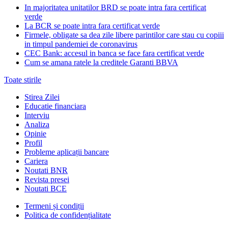
In majoritatea unitatilor BRD se poate intra fara certificat
verde
La BCR se poate intra fara certificat verde
Firmele, obligate sa dea zile libere parintilor care stau cu copiii
in timpul pandemiei de coronavirus
CEC Bank: accesul in banca se face fara certificat verde
Cum se amana ratele la creditele Garanti BBVA
Toate stirile
Stirea Zilei
Educatie financiara
Interviu
Analiza
Opinie
Profil
Probleme aplicații bancare
Cariera
Noutati BNR
Revista presei
Noutati BCE
Termeni și condiții
Politica de confidențialitate