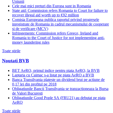
Uniunii
Cele mai mici preturi din Europa sunt in Romania
State aid: Commission refers Romania to Court for failure to
recover illegal aid worth up to €92 million
Comisia Europeana publica raportul privind progresele
inregistrate de Romania in cadrul mecanismului de cooperare
si de verificare (MCV)
Infringements: Commission refers Greece, Ireland and
Romania to the Court of Justice for not implementing anti-
money laundering rules
Toate stirile
Noutati BVB
BET AeRO, primul indice pentru piata AeRO, la BVB
Laptaria cu Caimac s-a listat pe piata AeRO a BVB
Banca Transilvania plateste un dividend brut pe actiune de
0,17 lei din profitul pe 2018
Obligatiunile Bancii Transilvania se tranzactioneaza la Bursa
de Valori Bucuresti
Obligatiunile Good Pople SA (FRU21) au debutat pe piata
AeRO
Toate stirile