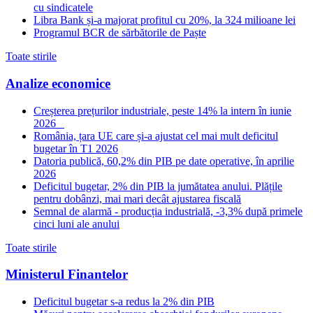
cu sindicatele
Libra Bank și-a majorat profitul cu 20%, la 324 milioane lei
Programul BCR de sărbătorile de Paște
Toate stirile
Analize economice
Creșterea prețurilor industriale, peste 14% la intern în iunie
2026
România, țara UE care și-a ajustat cel mai mult deficitul
bugetar în T1 2026
Datoria publică, 60,2% din PIB pe date operative, în aprilie
2026
Deficitul bugetar, 2% din PIB la jumătatea anului. Plățile
pentru dobânzi, mai mari decât ajustarea fiscală
Semnal de alarmă - producția industrială, -3,3% după primele
cinci luni ale anului
Toate stirile
Ministerul Finantelor
Deficitul bugetar s-a redus la 2% din PIB