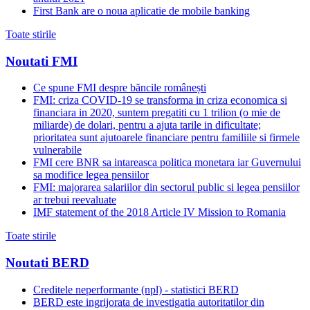
First Bank are o noua aplicatie de mobile banking
Toate stirile
Noutati FMI
Ce spune FMI despre băncile românești
FMI: criza COVID-19 se transforma in criza economica si
financiara in 2020, suntem pregatiti cu 1 trilion (o mie de
miliarde) de dolari, pentru a ajuta tarile in dificultate;
prioritatea sunt ajutoarele financiare pentru familiile si firmele
vulnerabile
FMI cere BNR sa intareasca politica monetara iar Guvernului
sa modifice legea pensiilor
FMI: majorarea salariilor din sectorul public si legea pensiilor
ar trebui reevaluate
IMF statement of the 2018 Article IV Mission to Romania
Toate stirile
Noutati BERD
Creditele neperformante (npl) - statistici BERD
BERD este ingrijorata de investigatia autoritatilor din