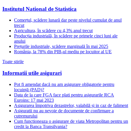
Institutul National de Statistica
Comerțul, scădere lunară dar peste nivelul cumulat de anul
trecut
Agricultura, în scădere cu 4,3% anul trecut
Producția industrială, în scădere pe primele cinci luni ale
anului
Prețurile industriale, scădere marginală în mai 2025
România, la 78% din PIB-ul mediu pe locuitor al UE
Toate stirile
Informatii utile asigurari
Pot fi amendat dacă nu am asigurare obligatorie pentru
locuință (PAD)?
Data de la care FGA face plati pentru asigurarile RCA
Euroins: 17 mai 2023
Asigurarea împotriva dezastrelor, valabilă și in caz de faliment
Asiguratii nu au nevoie de documente de confirmare a
cutremurului
Cum functioneaza o asigurare de viata Metropolitan pentru un
credit la Banca Transilvania?