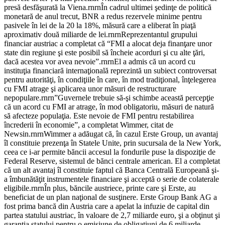
presă desfăşurată la Viena.rnrnÎn cadrul ultimei şedinţe de politică
monetară de anul trecut, BNR a redus rezervele minime pentru
pasivele în lei de la 20 la 18%, măsură care a eliberat în piaţă
aproximativ două miliarde de lei.rnrnReprezentantul grupului
financiar austriac a completat că “FMI a alocat deja finanţare unor
state din regiune şi este posibil să încheie acorduri şi cu alte ţări,
dacă acestea vor avea nevoie”.rnrnEl a admis că un acord cu
instituţia financiară internaţională reprezintă un subiect controversat
pentru autorităţi, în condiţiile în care, în mod tradiţional, înţelegerea
cu FMI atrage şi aplicarea unor măsuri de restructurare
nepopulare.rnrn”Guvernele trebuie să-şi schimbe această percepţie
că un acord cu FMI ar atrage, în mod obligatoriu, măsuri de natură
să afecteze populaţia. Este nevoie de FMI pentru restabilirea
încrederii în economie”, a completat Wimmer, citat de
Newsin.rnrnWimmer a adăugat că, în cazul Erste Group, un avantaj
îl constituie prezenţa în Statele Unite, prin sucursala de la New York,
ceea ce i-ar permite băncii accesul la fondurile puse la dispoziţie de
Federal Reserve, sistemul de bănci centrale american. El a completat
că un alt avantaj îl constituie faptul că Banca Centrală Europeană şi-
a îmbunătăţit instrumentele financiare şi acceptă o serie de colaterale
eligibile.rnrnÎn plus, băncile austriece, printe care şi Erste, au
beneficiat de un plan naţional de susţinere. Erste Group Bank AG a
fost prima bancă din Austria care a apelat la infuzie de capital din
partea statului austriac, în valoare de 2,7 miliarde euro, şi a obţinut şi
garanţia statului pentru o emisiune de obligaţiuni de 6 miliarde