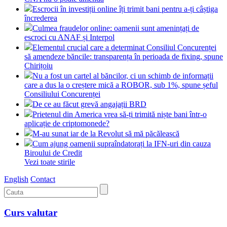
Escrocii în investiții online îți trimit bani pentru a-ți câștiga
încrederea
Culmea fraudelor online: oamenii sunt amenințați de
escroci cu ANAF și Interpol
Elementul crucial care a determinat Consiliul Concurenței
să amendeze băncile: transparența în perioada de fixing, spune
Chirițoiu
Nu a fost un cartel al băncilor, ci un schimb de informații
care a dus la o creștere mică a ROBOR, sub 1%, spune șeful
Consiliului Concurenței
De ce au făcut grevă angajații BRD
Prietenul din America vrea să-ți trimită niște bani într-o
aplicație de criptomonede?
M-au sunat iar de la Revolut să mă păcălească
Cum ajung oamenii supraîndatorați la IFN-uri din cauza
Biroului de Credit
Vezi toate stirile
English
Contact
Curs valutar