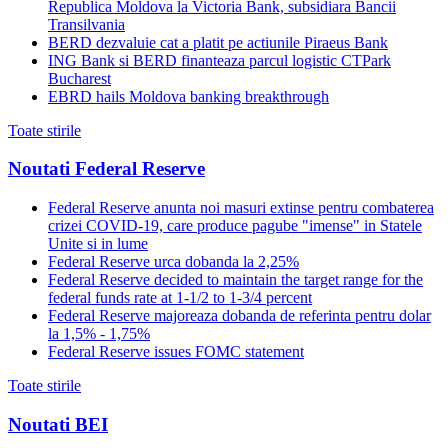
Republica Moldova la Victoria Bank, subsidiara Bancii
Transilvania
BERD dezvaluie cat a platit pe actiunile Piraeus Bank
ING Bank si BERD finanteaza parcul logistic CTPark
Bucharest
EBRD hails Moldova banking breakthrough
Toate stirile
Noutati Federal Reserve
Federal Reserve anunta noi masuri extinse pentru combaterea
crizei COVID-19, care produce pagube "imense" in Statele
Unite si in lume
Federal Reserve urca dobanda la 2,25%
Federal Reserve decided to maintain the target range for the
federal funds rate at 1-1/2 to 1-3/4 percent
Federal Reserve majoreaza dobanda de referinta pentru dolar
la 1,5% - 1,75%
Federal Reserve issues FOMC statement
Toate stirile
Noutati BEI