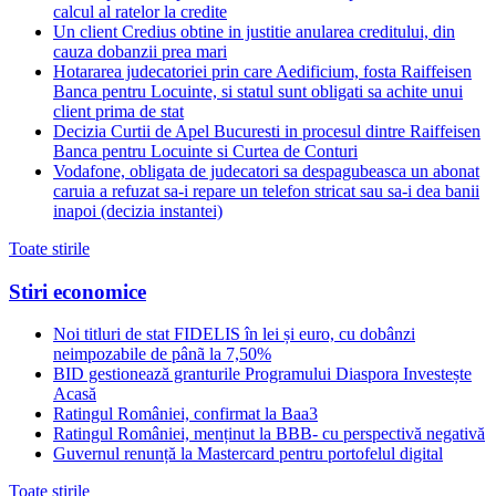
calcul al ratelor la credite
Un client Credius obtine in justitie anularea creditului, din
cauza dobanzii prea mari
Hotararea judecatoriei prin care Aedificium, fosta Raiffeisen
Banca pentru Locuinte, si statul sunt obligati sa achite unui
client prima de stat
Decizia Curtii de Apel Bucuresti in procesul dintre Raiffeisen
Banca pentru Locuinte si Curtea de Conturi
Vodafone, obligata de judecatori sa despagubeasca un abonat
caruia a refuzat sa-i repare un telefon stricat sau sa-i dea banii
inapoi (decizia instantei)
Toate stirile
Stiri economice
Noi titluri de stat FIDELIS în lei și euro, cu dobânzi
neimpozabile de pânã la 7,50%
BID gestionează granturile Programului Diaspora Investește
Acasă
Ratingul României, confirmat la Baa3
Ratingul României, menținut la BBB- cu perspectivă negativă
Guvernul renunță la Mastercard pentru portofelul digital
Toate stirile