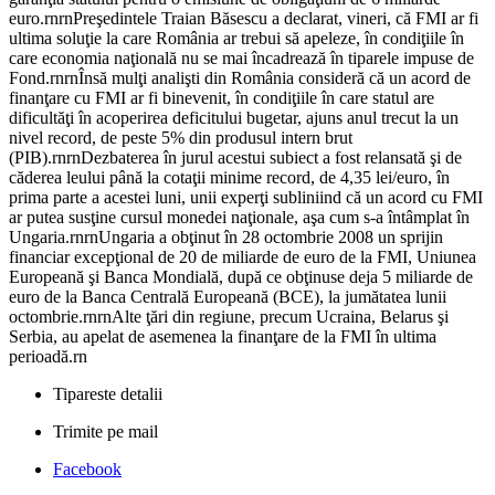
euro.rnrnPreşedintele Traian Băsescu a declarat, vineri, că FMI ar fi
ultima soluţie la care România ar trebui să apeleze, în condiţiile în
care economia naţională nu se mai încadrează în tiparele impuse de
Fond.rnrnÎnsă mulţi analişti din România consideră că un acord de
finanţare cu FMI ar fi binevenit, în condiţiile în care statul are
dificultăţi în acoperirea deficitului bugetar, ajuns anul trecut la un
nivel record, de peste 5% din produsul intern brut
(PIB).rnrnDezbaterea în jurul acestui subiect a fost relansată şi de
căderea leului până la cotaţii minime record, de 4,35 lei/euro, în
prima parte a acestei luni, unii experţi subliniind că un acord cu FMI
ar putea susţine cursul monedei naţionale, aşa cum s-a întâmplat în
Ungaria.rnrnUngaria a obţinut în 28 octombrie 2008 un sprijin
financiar excepţional de 20 de miliarde de euro de la FMI, Uniunea
Europeană şi Banca Mondială, după ce obţinuse deja 5 miliarde de
euro de la Banca Centrală Europeană (BCE), la jumătatea lunii
octombrie.rnrnAlte ţări din regiune, precum Ucraina, Belarus şi
Serbia, au apelat de asemenea la finanţare de la FMI în ultima
perioadă.rn
Tipareste detalii
Trimite pe mail
Facebook