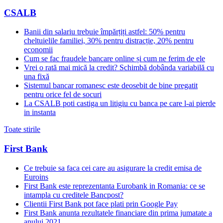
CSALB
Banii din salariu trebuie împărțiți astfel: 50% pentru
cheltuielile familiei, 30% pentru distracție, 20% pentru
economii
Cum se fac fraudele bancare online și cum ne ferim de ele
Vrei o rată mai mică la credit? Schimbă dobânda variabilă cu
una fixă
Sistemul bancar romanesc este deosebit de bine pregatit
pentru orice fel de socuri
La CSALB poti castiga un litigiu cu banca pe care l-ai pierde
in instanta
Toate stirile
First Bank
Ce trebuie sa faca cei care au asigurare la credit emisa de
Euroins
First Bank este reprezentanta Eurobank in Romania: ce se
intampla cu creditele Bancpost?
Clientii First Bank pot face plati prin Google Pay
First Bank anunta rezultatele financiare din prima jumatate a
anului 2021