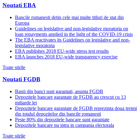
Noutati EBA
Bancile romanesti detin cele mai multe titluri de stat din
Europa
Guidelines on legislative and non-legislative moratoria on
loan repayments applied in the light of the COVID-19 crisis
The EBA reactivates its Guidelines on legislative and non-
legislative moratoria
EBA publishes 2018 EU-wide stress test results
EBA launches 2018 EU-wide transparency exercise
Toate stirile
Noutati FGDB
Banii din banci sunt garantati, anunta FGDB
Depozitele bancare garantate de FGDB au crescut cu 13
miliarde lei
Depozitele bancare garantate de FGDB reprezinta doua treimi
din totalul depozitelor din bancile romanesti
Peste 80% din depozitele bancare sunt garantate
Depozitele bancare nu intra in campania electorala
Toate stirile