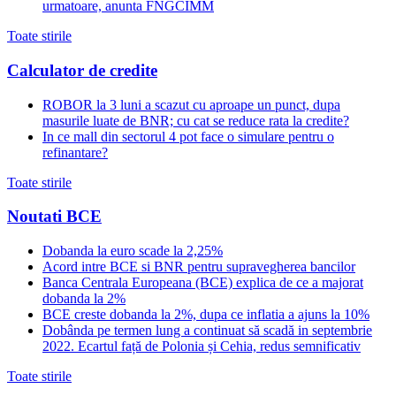
urmatoare, anunta FNGCIMM
Toate stirile
Calculator de credite
ROBOR la 3 luni a scazut cu aproape un punct, dupa
masurile luate de BNR; cu cat se reduce rata la credite?
In ce mall din sectorul 4 pot face o simulare pentru o
refinantare?
Toate stirile
Noutati BCE
Dobanda la euro scade la 2,25%
Acord intre BCE si BNR pentru supravegherea bancilor
Banca Centrala Europeana (BCE) explica de ce a majorat
dobanda la 2%
BCE creste dobanda la 2%, dupa ce inflatia a ajuns la 10%
Dobânda pe termen lung a continuat să scadă in septembrie
2022. Ecartul față de Polonia și Cehia, redus semnificativ
Toate stirile