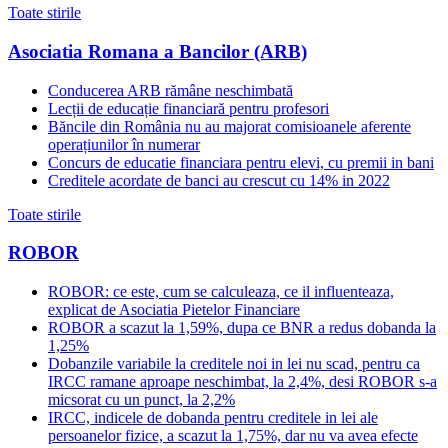
Toate stirile
Asociatia Romana a Bancilor (ARB)
Conducerea ARB rămâne neschimbată
Lecții de educație financiară pentru profesori
Băncile din România nu au majorat comisioanele aferente
operațiunilor în numerar
Concurs de educatie financiara pentru elevi, cu premii in bani
Creditele acordate de banci au crescut cu 14% in 2022
Toate stirile
ROBOR
ROBOR: ce este, cum se calculeaza, ce il influenteaza,
explicat de Asociatia Pietelor Financiare
ROBOR a scazut la 1,59%, dupa ce BNR a redus dobanda la
1,25%
Dobanzile variabile la creditele noi in lei nu scad, pentru ca
IRCC ramane aproape neschimbat, la 2,4%, desi ROBOR s-a
micsorat cu un punct, la 2,2%
IRCC, indicele de dobanda pentru creditele in lei ale
persoanelor fizice, a scazut la 1,75%, dar nu va avea efecte