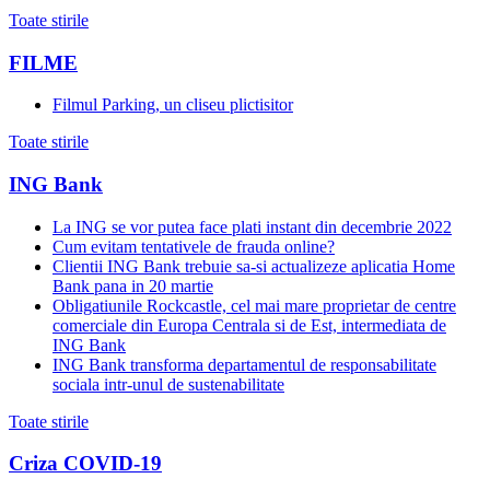
Toate stirile
FILME
Filmul Parking, un cliseu plictisitor
Toate stirile
ING Bank
La ING se vor putea face plati instant din decembrie 2022
Cum evitam tentativele de frauda online?
Clientii ING Bank trebuie sa-si actualizeze aplicatia Home
Bank pana in 20 martie
Obligatiunile Rockcastle, cel mai mare proprietar de centre
comerciale din Europa Centrala si de Est, intermediata de
ING Bank
ING Bank transforma departamentul de responsabilitate
sociala intr-unul de sustenabilitate
Toate stirile
Criza COVID-19