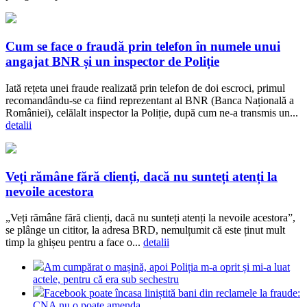
Cum se face o fraudă prin telefon în numele unui
angajat BNR și un inspector de Poliție
Iată rețeta unei fraude realizată prin telefon de doi escroci, primul
recomandându-se ca fiind reprezentant al BNR (Banca Națională a
României), celălalt inspector la Poliție, după cum ne-a transmis un...
detalii
Veți rămâne fără clienți, dacă nu sunteți atenți la
nevoile acestora
„Veți rămâne fără clienți, dacă nu sunteți atenți la nevoile acestora”,
se plânge un cititor, la adresa BRD, nemulțumit că este ținut mult
timp la ghișeu pentru a face o...
detalii
Am cumpărat o mașină, apoi Poliția m-a oprit și mi-a luat
actele, pentru că era sub sechestru
Facebook poate încasa liniștită bani din reclamele la fraude:
CNA nu o poate amenda