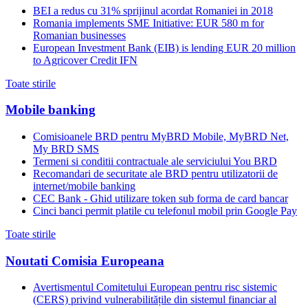
BEI a redus cu 31% sprijinul acordat Romaniei in 2018
Romania implements SME Initiative: EUR 580 m for
Romanian businesses
European Investment Bank (EIB) is lending EUR 20 million
to Agricover Credit IFN
Toate stirile
Mobile banking
Comisioanele BRD pentru MyBRD Mobile, MyBRD Net,
My BRD SMS
Termeni si conditii contractuale ale serviciului You BRD
Recomandari de securitate ale BRD pentru utilizatorii de
internet/mobile banking
CEC Bank - Ghid utilizare token sub forma de card bancar
Cinci banci permit platile cu telefonul mobil prin Google Pay
Toate stirile
Noutati Comisia Europeana
Avertismentul Comitetului European pentru risc sistemic
(CERS) privind vulnerabilitățile din sistemul financiar al