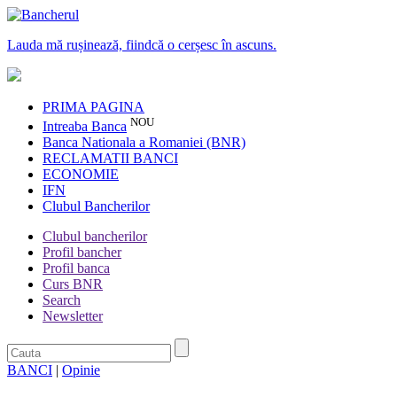
Lauda mă rușinează, fiindcă o cerșesc în ascuns.
PRIMA PAGINA
NOU
Intreaba Banca
Banca Nationala a Romaniei (BNR)
RECLAMATII BANCI
ECONOMIE
IFN
Clubul Bancherilor
Clubul bancherilor
Profil bancher
Profil banca
Curs BNR
Search
Newsletter
BANCI
|
Opinie