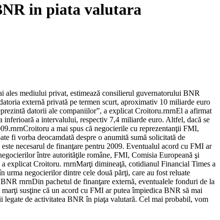
BNR in piata valutara
 mai ales mediului privat, estimează consilierul guvernatorului BNR
datoria externă privată pe termen scurt, aproximativ 10 miliarde euro
eprezintă datorii ale companiilor”, a explicat Croitoru.rnrnEl a afirmat
a inferioară a intervalului, respectiv 7,4 miliarde euro. Altfel, dacă se
009.rnrnCroitoru a mai spus că negocierile cu reprezentanţii FMI,
u poate fi vorba deocamdată despre o anumită sumă solicitată de
a este necesarul de finanţare pentru 2009. Eventualul acord cu FMI ar
a negocierilor între autorităţile române, FMI, Comisia Europeană şi
r”, a explicat Croitoru. rnrnMarţi dimineaţă, cotidianul Financial Times a
n urma negocierilor dintre cele două părţi, care au fost reluate
a BNR rnrnDin pachetul de finanţare externă, eventualele fonduri de la
cat marţi susţine că un acord cu FMI ar putea împiedica BNR să mai
ţii legate de activitatea BNR în piaţa valutară. Cel mai probabil, vom