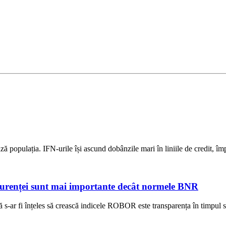
ză populația. IFN-urile își ascund dobânzile mari în liniile de credit, î
ncurenței sunt mai importante decât normele BNR
-ar fi înțeles să crească indicele ROBOR este transparența în timpul stab