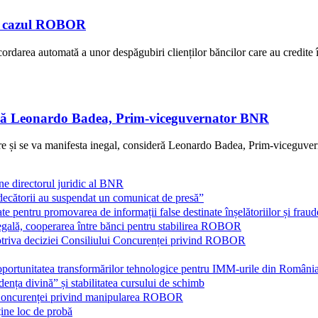
 în cazul ROBOR
rea automată a unor despăgubiri clienților băncilor care au credite în 
sideră Leonardo Badea, Prim-viceguvernator BNR
ziere și se va manifesta inegal, consideră Leonardo Badea, Prim-viceguver
directorul juridic al BNR
„judecătorii au suspendat un comunicat de presă”
 pentru promovarea de informații false destinate înșelătoriilor și fraud
legală, cooperarea între bănci pentru stabilirea ROBOR
otriva deciziei Consiliului Concurenței privind ROBOR
portunitatea transformărilor tehnologice pentru IMM-urile din Româ
ța divină” și stabilitatea cursului de schimb
i Concurenței privind manipularea ROBOR
ine loc de probă