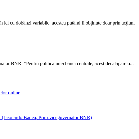
lei cu dobânzi variabile, acestea putând fi obținute doar prin acțiuni
nator BNR. "Pentru politica unei bănci centrale, acest decalaj are o...
elor online
nia (Leonardo Badea, Prim-viceguvernator BNR)