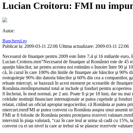
Lucian Croitoru: FMI nu impune 
Autor:
Bancherul.ro
Publicat la: 2009-03-11 22:06
Ultima actualizare: 2009-03-11 22:06
Necesarul de finanţare pentru 2009 este între 7,4 şi 16 miliarde euro, 
Lucian Croitoru.rnrn”Necesarul de finanţare al României este de 45 mil
aparţin băncilor, iar pentru acestea noi estimăm o înnoire între 90 şi 10
că, în cazul în care 100% din liniile de finanţare ale băncilor şi 90% din
rostogoleşte 90% din datoria băncilor şi 60% din cea a companiilor, ga
reluate miercuri, se bazează în acest moment pe scenariile de finanţare 
România.rnrnÎmprumutul total ar include şi fonduri pentru acoperirea g
fi încheiat, în mod normal, pe 2 ani. Poate fi şi pe 18 luni, dar nu ma
celelalte instituţii financiare internaţionale ar putea cuprinde şi fondu
relatat, citând un oficial apropiat negocierilor, că România ar putea pr
miercuri.rnrnFMI ar putea conveni cu România asupra unui anumit nivel 
FMI ar fi folosite de România pentru protejarea rezervei valutare.rnrn
intervină în piaţa valutară, “caz în care leul ar urma să cadă cu 15%, i
conveni cu ei un nivel la care ar trebui să se plaseze rezervele valutare 