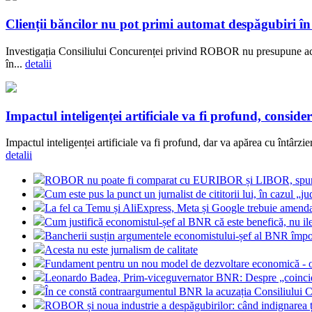
Clienții băncilor nu pot primi automat despăgubiri
Investigația Consiliului Concurenței privind ROBOR nu presupune acorda
în...
detalii
Impactul inteligenței artificiale va fi profund, con
Impactul inteligenței artificiale va fi profund, dar va apărea cu întâr
detalii
ROBOR nu poate fi comparat cu EURIBOR și LIBOR, spune 
Cum este pus la punct un jurnalist de cititorii lui, în cazul 
La fel ca Temu și AliExpress, Meta și Google trebuie amendate
Cum justifică economistul-șef al BNR că este benefică, nu i
Bancherii susțin argumentele economistului-șef al BNR împ
Acesta nu este jurnalism de calitate
Fundament pentru un nou model de dezvoltare economică - o
Leonardo Badea, Prim-viceguvernator BNR: Despre „coinciden
În ce constă contraargumentul BNR la acuzația Consiliulu
ROBOR și noua industrie a despăgubirilor: când indignarea ț