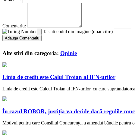
Comentariu:
Tastati codul din imagine (doar cifre)
Alte stiri din categoria:
Opinie
Linia de credit este Calul Troian al IFN-urilor
Linia de credit este Calcul Troian al IFN-urilor, cu care supraîndatorea
În cazul ROBOR, justiția va decide dacă regulile co
Motivul pentru care Consiliul Concurenței a amendat băncile pentru că s