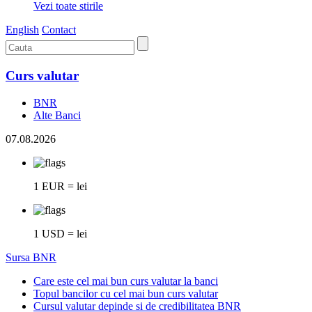
Vezi toate stirile
English
Contact
Curs valutar
BNR
Alte Banci
07.08.2026
1 EUR = lei
1 USD = lei
Sursa BNR
Care este cel mai bun curs valutar la banci
Topul bancilor cu cel mai bun curs valutar
Cursul valutar depinde si de credibilitatea BNR