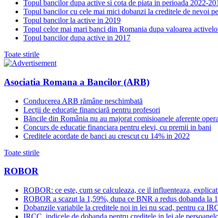
Topul bancilor dupa active si cota de piata in perioada 2022-20
Topul bancilor cu cele mai mici dobanzi la creditele de nevoi p
Topul bancilor la active in 2019
Topul celor mai mari banci din Romania dupa valoarea activelo
Topul bancilor dupa active in 2017
Toate stirile
Asociatia Romana a Bancilor (ARB)
Conducerea ARB rămâne neschimbată
Lecții de educație financiară pentru profesori
Băncile din România nu au majorat comisioanele aferente opera
Concurs de educatie financiara pentru elevi, cu premii in bani
Creditele acordate de banci au crescut cu 14% in 2022
Toate stirile
ROBOR
ROBOR: ce este, cum se calculeaza, ce il influenteaza, explicat
ROBOR a scazut la 1,59%, dupa ce BNR a redus dobanda la 
Dobanzile variabile la creditele noi in lei nu scad, pentru c
IRCC, indicele de dobanda pentru creditele in lei ale persoanelor