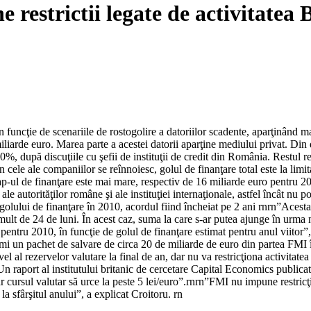
restrictii legate de activitatea 
în funcţie de scenariile de rostogolire a datoriilor scadente, aparţinând
iarde euro. Marea parte a acestei datorii aparţine mediului privat. Din 
0%, după discuţiile cu şefii de instituţii de credit din România. Restul r
 cele ale companiilor se reînnoiesc, golul de finanţare total este la limit
p-ul de finanţare este mai mare, respectiv de 16 miliarde euro pentru 2
ale autorităţilor române şi ale instituţiei internaţionale, astfel încât n
olului de finanţare în 2010, acordul fiind încheiat pe 2 ani rnrn”Acest
i mult de 24 de luni. În acest caz, suma la care s-ar putea ajunge în urm
ri pentru 2010, în funcţie de golul de finanţare estimat pentru anul viito
imi un pachet de salvare de circa 20 de miliarde de euro din partea FMI î
al rezervelor valutare la final de an, dar nu va restricţiona activitate
Un raport al institutului britanic de cercetare Capital Economics publi
ar cursul valutar să urce la peste 5 lei/euro”.rnrn”FMI nu impune restric
la sfârşitul anului”, a explicat Croitoru. rn