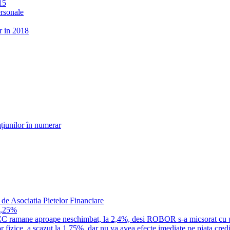
15
ersonale
r in 2018
țiunilor în numerar
 de Asociatia Pietelor Financiare
1,25%
a IRCC ramane aproape neschimbat, la 2,4%, desi ROBOR s-a micsorat cu 
 fizice, a scazut la 1,75%, dar nu va avea efecte imediate pe piata credi