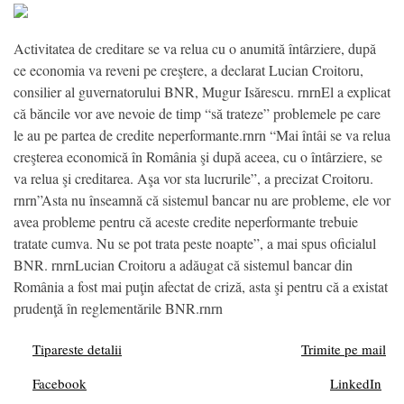
Activitatea de creditare se va relua cu o anumită întârziere, după
ce economia va reveni pe creştere, a declarat Lucian Croitoru,
consilier al guvernatorului BNR, Mugur Isărescu. rnrnEl a explicat
că băncile vor ave nevoie de timp “să trateze” problemele pe care
le au pe partea de credite neperformante.rnrn “Mai întâi se va relua
creşterea economică în România şi după aceea, cu o întârziere, se
va relua şi creditarea. Aşa vor sta lucrurile”, a precizat Croitoru.
rnrn”Asta nu înseamnă că sistemul bancar nu are probleme, ele vor
avea probleme pentru că aceste credite neperformante trebuie
tratate cumva. Nu se pot trata peste noapte”, a mai spus oficialul
BNR. rnrnLucian Croitoru a adăugat că sistemul bancar din
România a fost mai puţin afectat de criză, asta şi pentru că a existat
prudenţă în reglementările BNR.rnrn
Tipareste detalii
Trimite pe mail
Facebook
LinkedIn