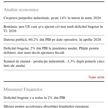
Analize economice
Creșterea prețurilor industriale, peste 14% la intern în iunie 2026
România, țara UE care și-a ajustat cel mai mult deficitul bugetar în
T1 2026
Datoria publică, 60,2% din PIB pe date operative, în aprilie 2026
Deficitul bugetar, 2% din PIB la jumătatea anului. Plățile pentru
dobânzi, mai mari decât ajustarea fiscală
Semnal de alarmă - producția industrială, -3,3% după primele cinci
luni ale anului
Toate stirile
Ministerul Finantelor
Deficitul bugetar s-a redus la 2% din PIB
Măsuri pentru accelerarea absorbției fondurilor europene