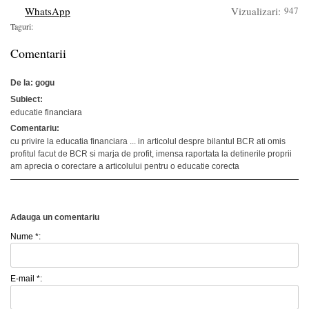
WhatsApp
Vizualizari:
947
Taguri:
Comentarii
De la: gogu
Subiect:
educatie financiara
Comentariu:
cu privire la educatia financiara ... in articolul despre bilantul BCR ati omis
profitul facut de BCR si marja de profit, imensa raportata la detinerile proprii
am aprecia o corectare a articolului pentru o educatie corecta
Adauga un comentariu
Nume *:
E-mail *: