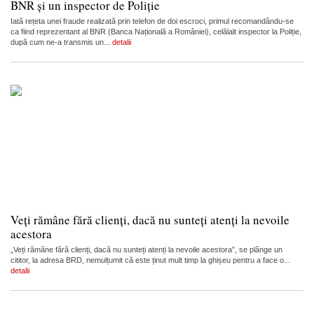
BNR și un inspector de Poliție
Iată rețeta unei fraude realizată prin telefon de doi escroci, primul recomandându-se
ca fiind reprezentant al BNR (Banca Națională a României), celălalt inspector la Poliție,
după cum ne-a transmis un...
detalii
Veți rămâne fără clienți, dacă nu sunteți atenți la nevoile
acestora
„Veți rămâne fără clienți, dacă nu sunteți atenți la nevoile acestora”, se plânge un
cititor, la adresa BRD, nemulțumit că este ținut mult timp la ghișeu pentru a face o...
detalii