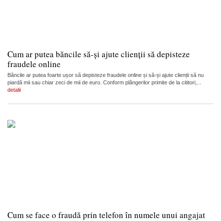
Cum ar putea băncile să-și ajute clienții să depisteze
fraudele online
Băncile ar putea foarte ușor să depisteze fraudele online și să-și ajute clienții să nu
piardă mii sau chiar zeci de mii de euro. Conform plângerilor primite de la cititori,...
detalii
Cum se face o fraudă prin telefon în numele unui angajat