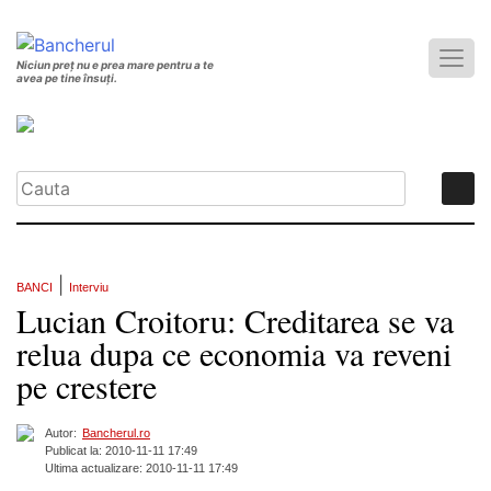
Niciun preț nu e prea mare pentru a te
avea pe tine însuți.
|
BANCI
Interviu
Lucian Croitoru: Creditarea se va
relua dupa ce economia va reveni
pe crestere
Autor:
Bancherul.ro
Publicat la: 2010-11-11 17:49
Ultima actualizare: 2010-11-11 17:49