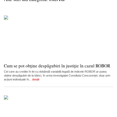
Cum se pot obține despăgubiri în justiție în cazul ROBOR
Cei care au credite în lei cu dobândă variabilă legată de indicele ROBOR ar putea
obține despăgubiri de la bănci, în urma investigației Consiliului Concurenței, doar prin
acțiuni individuale în...
detalii