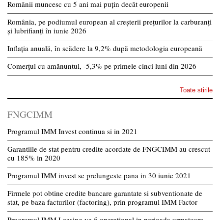
Românii muncesc cu 5 ani mai puțin decât europenii
România, pe podiumul european al creșterii prețurilor la carburanți
și lubrifianți în iunie 2026
Inflația anuală, în scădere la 9,2% după metodologia europeană
Comerțul cu amănuntul, -5,3% pe primele cinci luni din 2026
Toate stirile
FNGCIMM
Programul IMM Invest continua si in 2021
Garantiile de stat pentru credite acordate de FNGCIMM au crescut
cu 185% in 2020
Programul IMM invest se prelungeste pana in 30 iunie 2021
Firmele pot obtine credite bancare garantate si subventionate de
stat, pe baza facturilor (factoring), prin programul IMM Factor
Programul IMM Leasing va fi operational in perioada urmatoare,