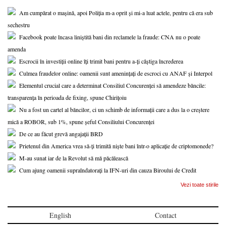
Am cumpărat o mașină, apoi Poliția m-a oprit și mi-a luat actele, pentru că era sub
sechestru
Facebook poate încasa liniștită bani din reclamele la fraude: CNA nu o poate
amenda
Escrocii în investiții online îți trimit bani pentru a-ți câștiga încrederea
Culmea fraudelor online: oamenii sunt amenințați de escroci cu ANAF și Interpol
Elementul crucial care a determinat Consiliul Concurenței să amendeze băncile:
transparența în perioada de fixing, spune Chirițoiu
Nu a fost un cartel al băncilor, ci un schimb de informații care a dus la o creștere
mică a ROBOR, sub 1%, spune șeful Consiliului Concurenței
De ce au făcut grevă angajații BRD
Prietenul din America vrea să-ți trimită niște bani într-o aplicație de criptomonede?
M-au sunat iar de la Revolut să mă păcălească
Cum ajung oamenii supraîndatorați la IFN-uri din cauza Biroului de Credit
Vezi toate stirile
English
Contact