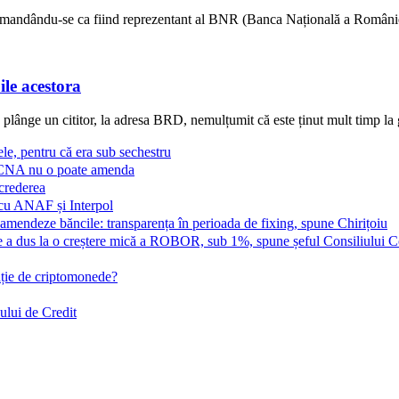
recomandându-se ca fiind reprezentant al BNR (Banca Națională a României
ile acestora
se plânge un cititor, la adresa BRD, nemulțumit că este ținut mult timp la
le, pentru că era sub sechestru
e: CNA nu o poate amenda
ncrederea
 cu ANAF și Interpol
 amendeze băncile: transparența în perioada de fixing, spune Chirițoiu
care a dus la o creștere mică a ROBOR, sub 1%, spune șeful Consiliului 
cație de criptomonede?
ului de Credit