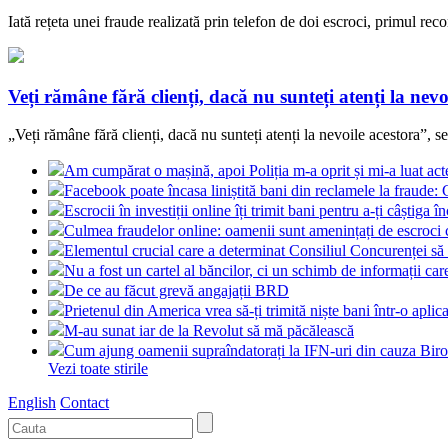
Iată rețeta unei fraude realizată prin telefon de doi escroci, primul 
Veți rămâne fără clienți, dacă nu sunteți atenți la nevo
„Veți rămâne fără clienți, dacă nu sunteți atenți la nevoile acestora”, 
Am cumpărat o mașină, apoi Poliția m-a oprit și mi-a luat acte
Facebook poate încasa liniștită bani din reclamele la fraud
Escrocii în investiții online îți trimit bani pentru a-ți câștiga î
Culmea fraudelor online: oamenii sunt amenințați de escroci
Elementul crucial care a determinat Consiliul Concurenței să
Nu a fost un cartel al băncilor, ci un schimb de informații 
De ce au făcut grevă angajații BRD
Prietenul din America vrea să-ți trimită niște bani într-o apli
M-au sunat iar de la Revolut să mă păcălească
Cum ajung oamenii supraîndatorați la IFN-uri din cauza Biro
Vezi toate stirile
English
Contact