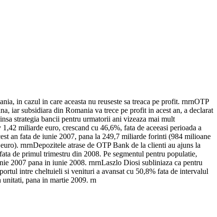
, in cazul in care aceasta nu reuseste sa treaca pe profit. rnrnOTP
a, iar subsidiara din Romania va trece pe profit in acest an, a declarat
nsa strategia bancii pentru urmatorii ani vizeaza mai mult
tiv 1,42 miliarde euro, crescand cu 46,6%, fata de aceeasi perioada a
est an fata de iunie 2007, pana la 249,7 miliarde forinti (984 milioane
 euro). rnrnDepozitele atrase de OTP Bank de la clienti au ajuns la
 fata de primul trimestru din 2008. Pe segmentul pentru populatie,
unie 2007 pana in iunie 2008. rnrnLaszlo Diosi subliniaza ca pentru
ortul intre cheltuieli si venituri a avansat cu 50,8% fata de intervalul
 unitati, pana in martie 2009. rn