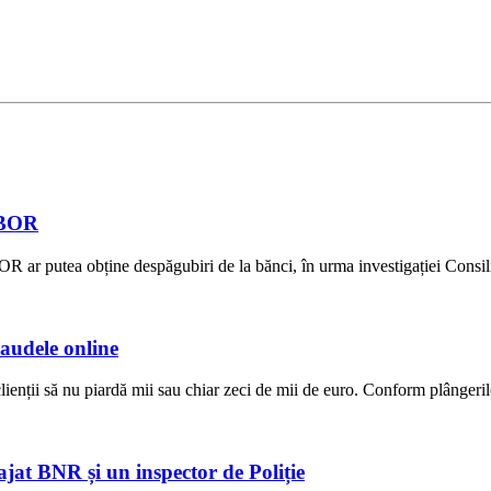
ROBOR
R ar putea obține despăgubiri de la bănci, în urma investigației Consili
raudele online
lienții să nu piardă mii sau chiar zeci de mii de euro. Conform plângerilor
jat BNR și un inspector de Poliție