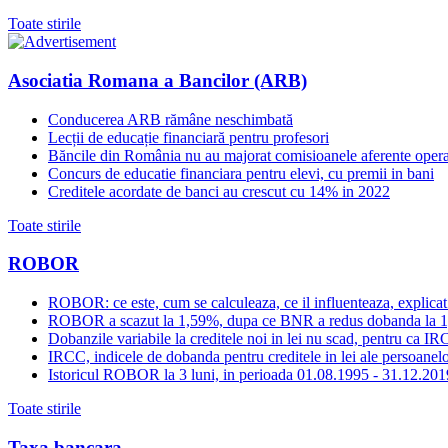
Toate stirile
Asociatia Romana a Bancilor (ARB)
Conducerea ARB rămâne neschimbată
Lecții de educație financiară pentru profesori
Băncile din România nu au majorat comisioanele aferente opera
Concurs de educatie financiara pentru elevi, cu premii in bani
Creditele acordate de banci au crescut cu 14% in 2022
Toate stirile
ROBOR
ROBOR: ce este, cum se calculeaza, ce il influenteaza, explicat
ROBOR a scazut la 1,59%, dupa ce BNR a redus dobanda la 
Dobanzile variabile la creditele noi in lei nu scad, pentru c
IRCC, indicele de dobanda pentru creditele in lei ale persoanelor
Istoricul ROBOR la 3 luni, in perioada 01.08.1995 - 31.12.201
Toate stirile
Taxa bancara