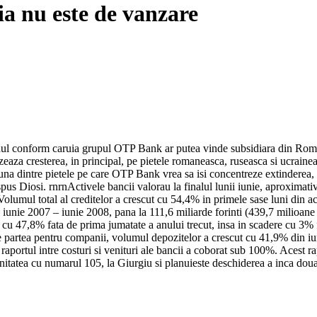
a nu este de vanzare
l conform caruia grupul OTP Bank ar putea vinde subsidiara din Romania
za cresterea, in principal, pe pietele romaneasca, ruseasca si ucrainean
na dintre pietele pe care OTP Bank vrea sa isi concentreze extinderea, i
i spus Diosi. rnrnActivele bancii valorau la finalul lunii iunie, aproxima
olumul total al creditelor a crescut cu 54,4% in primele sase luni din ac
iunie 2007 – iunie 2008, pana la 111,6 miliarde forinti (439,7 milioane
e cu 47,8% fata de prima jumatate a anului trecut, insa in scadere cu 3%
pe partea pentru companii, volumul depozitelor a crescut cu 41,9% din i
aportul intre costuri si venituri ale bancii a coborat sub 100%. Acest rap
nitatea cu numarul 105, la Giurgiu si planuieste deschiderea a inca doua