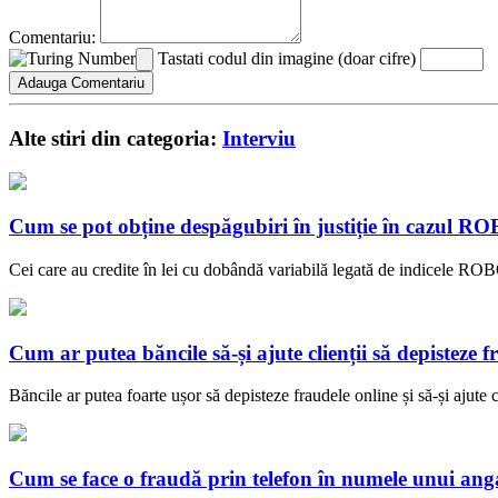
Comentariu:
Tastati codul din imagine (doar cifre)
Alte stiri din categoria:
Interviu
Cum se pot obține despăgubiri în justiție în cazul 
Cei care au credite în lei cu dobândă variabilă legată de indicele ROBO
Cum ar putea băncile să-și ajute clienții să depisteze f
Băncile ar putea foarte ușor să depisteze fraudele online și să-și ajute c
Cum se face o fraudă prin telefon în numele unui anga