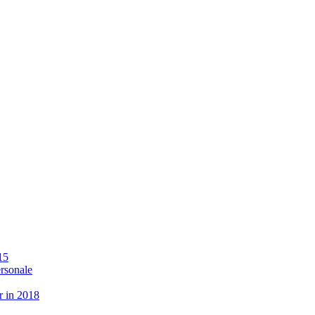
15
ersonale
r in 2018