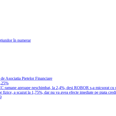
țiunilor în numerar
 de Asociatia Pietelor Financiare
1,25%
a IRCC ramane aproape neschimbat, la 2,4%, desi ROBOR s-a micsorat cu 
 fizice, a scazut la 1,75%, dar nu va avea efecte imediate pe piata credi
9