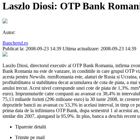
Laszlo Diosi: OTP Bank Romani
Autor:
Bancherul.ro
Publicat la: 2008-09-23 14:39
Ultima actualizare: 2008-09-23 14:39
Laszlo Diosi, directorul executiv al OTP Bank Romania, infirma zvonu
Bank Romania nu este de vanzare, in conditiile in care grupul OTP vizea
acesta pentru NewsIn. rnrnRomania este, alaturi de Rusia si Ucraina, u
profitabilitatea si stabilitatea decat acumularea de cota de piata, a ma
anului trecut. Acest nivel corespunde unei cote de piata de 1,3%. rnrnV
euro). Imprumuturile catre companii au avansat cu 38,4% in intervalul 
75,13 miliarde forinti (296 milioane euro) la 30 iunie 2008, in crester
depozitele bancii au avansat cu 53,3% in acelasi interval, in timp ce 
prima data de la infiintarea OTP Bank, dupa semestrul 1 al acestui an, r
similar din 2007, ajungand la 95,9%. In plus, banca a deschis recent u
Tipareste detalii
Trimite pe mail