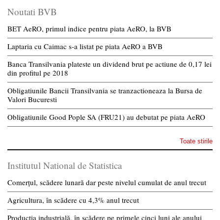
Noutati BVB
BET AeRO, primul indice pentru piata AeRO, la BVB
Laptaria cu Caimac s-a listat pe piata AeRO a BVB
Banca Transilvania plateste un dividend brut pe actiune de 0,17 lei
din profitul pe 2018
Obligatiunile Bancii Transilvania se tranzactioneaza la Bursa de
Valori Bucuresti
Obligatiunile Good Pople SA (FRU21) au debutat pe piata AeRO
Toate stirile
Institutul National de Statistica
Comerțul, scădere lunară dar peste nivelul cumulat de anul trecut
Agricultura, în scădere cu 4,3% anul trecut
Producția industrială, în scădere pe primele cinci luni ale anului