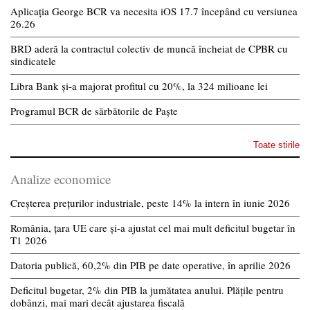
Aplicația George BCR va necesita iOS 17.7 începând cu versiunea
26.26
BRD aderă la contractul colectiv de muncă încheiat de CPBR cu
sindicatele
Libra Bank și-a majorat profitul cu 20%, la 324 milioane lei
Programul BCR de sărbătorile de Paște
Toate stirile
Analize economice
Creșterea prețurilor industriale, peste 14% la intern în iunie 2026
România, țara UE care și-a ajustat cel mai mult deficitul bugetar în
T1 2026
Datoria publică, 60,2% din PIB pe date operative, în aprilie 2026
Deficitul bugetar, 2% din PIB la jumătatea anului. Plățile pentru
dobânzi, mai mari decât ajustarea fiscală