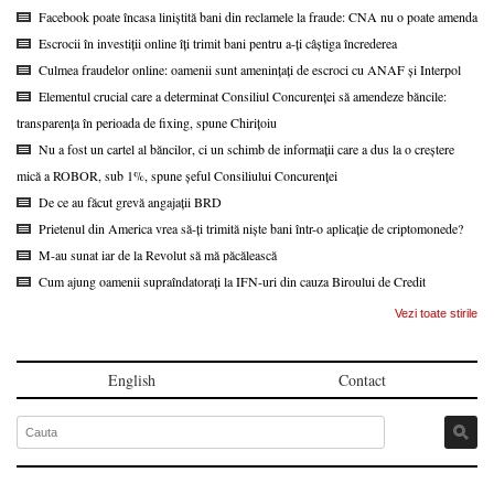
Facebook poate încasa liniștită bani din reclamele la fraude: CNA nu o poate amenda
Escrocii în investiții online îți trimit bani pentru a-ți câștiga încrederea
Culmea fraudelor online: oamenii sunt amenințați de escroci cu ANAF și Interpol
Elementul crucial care a determinat Consiliul Concurenței să amendeze băncile:
transparența în perioada de fixing, spune Chirițoiu
Nu a fost un cartel al băncilor, ci un schimb de informații care a dus la o creștere
mică a ROBOR, sub 1%, spune șeful Consiliului Concurenței
De ce au făcut grevă angajații BRD
Prietenul din America vrea să-ți trimită niște bani într-o aplicație de criptomonede?
M-au sunat iar de la Revolut să mă păcălească
Cum ajung oamenii supraîndatorați la IFN-uri din cauza Biroului de Credit
Vezi toate stirile
English
Contact