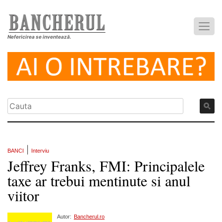
Nefericirea se inventează.
|
BANCI
Interviu
Jeffrey Franks, FMI: Principalele
taxe ar trebui mentinute si anul
viitor
Autor:
Bancherul.ro