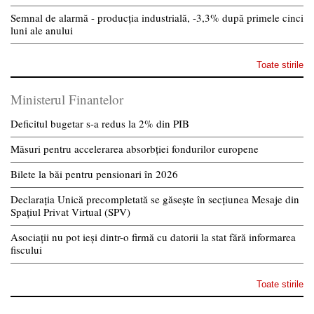
Semnal de alarmă - producția industrială, -3,3% după primele cinci
luni ale anului
Toate stirile
Ministerul Finantelor
Deficitul bugetar s-a redus la 2% din PIB
Măsuri pentru accelerarea absorbției fondurilor europene
Bilete la băi pentru pensionari în 2026
Declarația Unică precompletată se găsește în secțiunea Mesaje din
Spațiul Privat Virtual (SPV)
Asociații nu pot ieși dintr-o firmă cu datorii la stat fără informarea
fiscului
Toate stirile