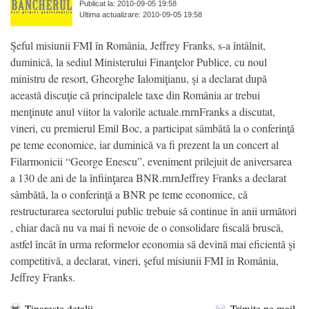
Publicat la: 2010-09-05 19:58
Ultima actualizare: 2010-09-05 19:58
Şeful misiunii FMI în România, Jeffrey Franks, s-a întâlnit,
duminică, la sediul Ministerului Finanţelor Publice, cu noul
ministru de resort, Gheorghe Ialomiţianu, şi a declarat după
această discuţie că principalele taxe din România ar trebui
menţinute anul viitor la valorile actuale.rnrnFranks a discutat,
vineri, cu premierul Emil Boc, a participat sâmbătă la o conferinţă
pe teme economice, iar duminică va fi prezent la un concert al
Filarmonicii “George Enescu”, eveniment prilejuit de aniversarea
a 130 de ani de la înfiinţarea BNR.rnrnJeffrey Franks a declarat
sâmbătă, la o conferinţă a BNR pe teme economice, că
restructurarea sectorului public trebuie să continue în anii următori
, chiar dacă nu va mai fi nevoie de o consolidare fiscală bruscă,
astfel încât în urma reformelor economia să devină mai eficientă şi
competitivă, a declarat, vineri, şeful misiunii FMI în România,
Jeffrey Franks.
Tipareste detalii
Trimite pe mail