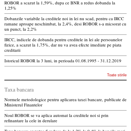
ROBOR a scazut la 1,59%, dupa ce BNR a redus dobanda la
1,25%
Dobanzile variabile la creditele noi in lei nu scad, pentru ca IRCC
ramane aproape neschimbat, la 2,4%, desi ROBOR s-a micsorat cu
un punct, la 2,2%
IRCC, indicele de dobanda pentru creditele in lei ale persoanelor
fizice, a scazut la 1,75%, dar nu va avea efecte imediate pe piata
creditarii
Istoricul ROBOR la 3 luni, in perioada 01.08.1995 - 31.12.2019
Toate stirile
Taxa bancara
Normele metodologice pentru aplicarea taxei bancare, publicate de
Ministerul Finantelor
Noul ROBOR se va aplica automat la creditele noi si prin
refinantare la cele in derulare
Taxa bancara ar putea fi redusa de la 1,2% la 0,4% la bancile mari