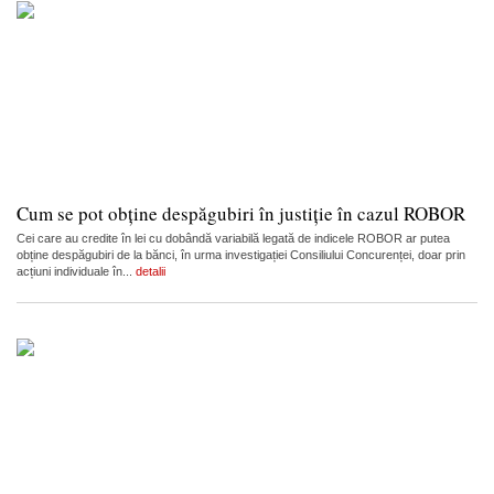
Cum se pot obține despăgubiri în justiție în cazul ROBOR
Cei care au credite în lei cu dobândă variabilă legată de indicele ROBOR ar putea
obține despăgubiri de la bănci, în urma investigației Consiliului Concurenței, doar prin
acțiuni individuale în...
detalii