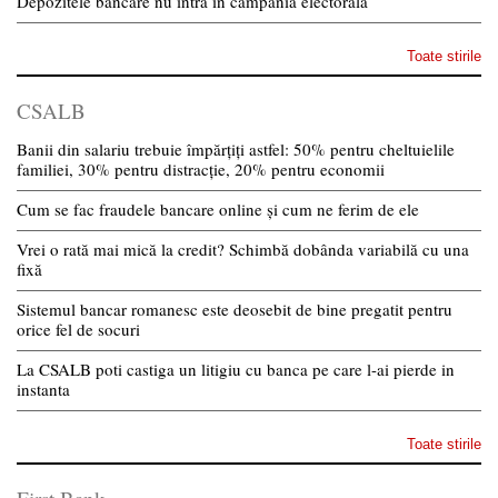
Depozitele bancare nu intra in campania electorala
Toate stirile
CSALB
Banii din salariu trebuie împărțiți astfel: 50% pentru cheltuielile
familiei, 30% pentru distracție, 20% pentru economii
Cum se fac fraudele bancare online și cum ne ferim de ele
Vrei o rată mai mică la credit? Schimbă dobânda variabilă cu una
fixă
Sistemul bancar romanesc este deosebit de bine pregatit pentru
orice fel de socuri
La CSALB poti castiga un litigiu cu banca pe care l-ai pierde in
instanta
Toate stirile