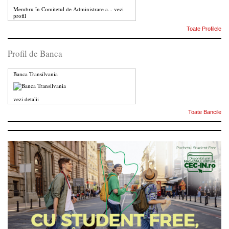
Membru în Comitetul de Administrare a...
vezi
profil
Toate Profilele
Profil de Banca
Banca Transilvania
vezi detalii
Toate Bancile