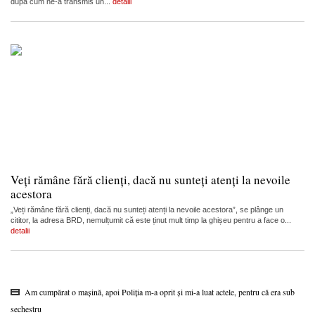
după cum ne-a transmis un...
detalii
Veți rămâne fără clienți, dacă nu sunteți atenți la nevoile
acestora
„Veți rămâne fără clienți, dacă nu sunteți atenți la nevoile acestora”, se plânge un
cititor, la adresa BRD, nemulțumit că este ținut mult timp la ghișeu pentru a face o...
detalii
Am cumpărat o mașină, apoi Poliția m-a oprit și mi-a luat actele, pentru că era sub
sechestru