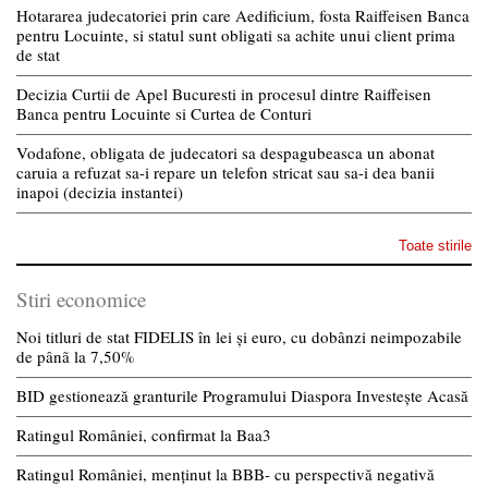
Hotararea judecatoriei prin care Aedificium, fosta Raiffeisen Banca
pentru Locuinte, si statul sunt obligati sa achite unui client prima
de stat
Decizia Curtii de Apel Bucuresti in procesul dintre Raiffeisen
Banca pentru Locuinte si Curtea de Conturi
Vodafone, obligata de judecatori sa despagubeasca un abonat
caruia a refuzat sa-i repare un telefon stricat sau sa-i dea banii
inapoi (decizia instantei)
Toate stirile
Stiri economice
Noi titluri de stat FIDELIS în lei și euro, cu dobânzi neimpozabile
de pânã la 7,50%
BID gestionează granturile Programului Diaspora Investește Acasă
Ratingul României, confirmat la Baa3
Ratingul României, menținut la BBB- cu perspectivă negativă