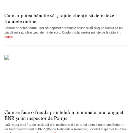
Cum ar putea băncile să-și ajute clienții să depisteze
fraudele online
Băncile ar putea foarte ușor să depisteze fraudele online și să-și ajute clienții să nu
piardă mii sau chiar zeci de mii de euro. Conform plângerilor primite de la cititori,...
detalii
Cum se face o fraudă prin telefon în numele unui angajat
BNR și un inspector de Poliție
Iată rețeta unei fraude realizată prin telefon de doi escroci, primul recomandându-se
ca fiind reprezentant al BNR (Banca Națională a României), celălalt inspector la Poliție,