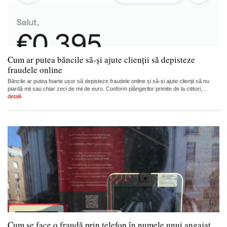
Cum ar putea băncile să-și ajute clienții să depisteze
fraudele online
Băncile ar putea foarte ușor să depisteze fraudele online și să-și ajute clienții să nu
piardă mii sau chiar zeci de mii de euro. Conform plângerilor primite de la cititori,...
detalii
Cum se face o fraudă prin telefon în numele unui angajat