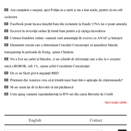
Am cumpărat o mașină, apoi Poliția m-a oprit și mi-a luat actele, pentru că era sub
sechestru
Facebook poate încasa liniștită bani din reclamele la fraude: CNA nu o poate amenda
Escrocii în investiții online îți trimit bani pentru a-ți câștiga încrederea
Culmea fraudelor online: oamenii sunt amenințați de escroci cu ANAF și Interpol
Elementul crucial care a determinat Consiliul Concurenței să amendeze băncile:
transparența în perioada de fixing, spune Chirițoiu
Nu a fost un cartel al băncilor, ci un schimb de informații care a dus la o creștere
mică a ROBOR, sub 1%, spune șeful Consiliului Concurenței
De ce au făcut grevă angajații BRD
Prietenul din America vrea să-ți trimită niște bani într-o aplicație de criptomonede?
M-au sunat iar de la Revolut să mă păcălească
Cum ajung oamenii supraîndatorați la IFN-uri din cauza Biroului de Credit
Vezi toate stirile
English
Contact