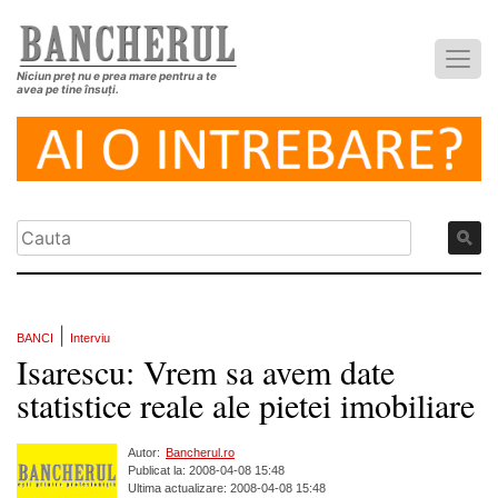
Niciun preț nu e prea mare pentru a te
avea pe tine însuți.
|
BANCI
Interviu
Isarescu: Vrem sa avem date
statistice reale ale pietei imobiliare
Autor:
Bancherul.ro
Publicat la: 2008-04-08 15:48
Ultima actualizare: 2008-04-08 15:48