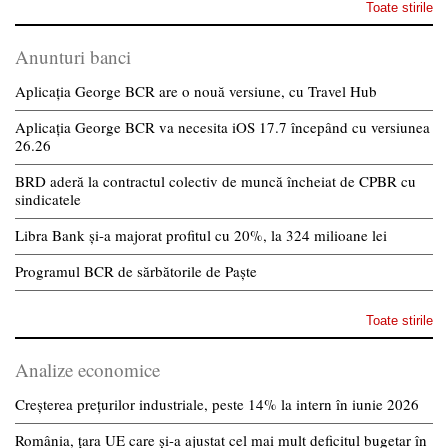
Toate stirile
Anunturi banci
Aplicația George BCR are o nouă versiune, cu Travel Hub
Aplicația George BCR va necesita iOS 17.7 începând cu versiunea
26.26
BRD aderă la contractul colectiv de muncă încheiat de CPBR cu
sindicatele
Libra Bank și-a majorat profitul cu 20%, la 324 milioane lei
Programul BCR de sărbătorile de Paște
Toate stirile
Analize economice
Creșterea prețurilor industriale, peste 14% la intern în iunie 2026
România, țara UE care și-a ajustat cel mai mult deficitul bugetar în