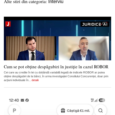
Alte stiri din categoria:
Interviu
Cum se pot obține despăgubiri în justiție în cazul ROBOR
Cei care au credite în lei cu dobândă variabilă legată de indicele ROBOR ar putea
obține despăgubiri de la bănci, în urma investigației Consiliului Concurenței, doar prin
acțiuni individuale în...
detalii