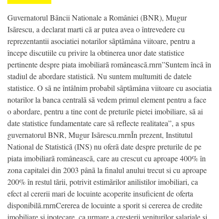
Guvernatorul Bãncii Nationale a României (BNR), Mugur
Isãrescu, a declarat marti cã ar putea avea o întrevedere cu
reprezentantii asociatiei notarilor sãptãmâna viitoare, pentru a
începe discutiile cu privire la obtinerea unor date statistice
pertinente despre piata imobiliarã româneascã.rnrn”Suntem încã în
stadiul de abordare statisticã. Nu suntem multumiti de datele
statistice. O sã ne întâlnim probabil sãptãmâna viitoare cu asociatia
notarilor la banca centralã sã vedem primul element pentru a face
o abordare, pentru a tine cont de preturile pietei imobiliare, sã ai
date statistice fundamentate care sã reflecte realitatea”, a spus
guvernatorul BNR, Mugur Isãrescu.rnrnÎn prezent, Institutul
National de Statisticã (INS) nu oferã date despre preturile de pe
piata imobiliarã româneascã, care au crescut cu aproape 400% în
zona capitalei din 2003 pânã la finalul anului trecut si cu aproape
200% în restul tãrii, potrivit estimãrilor anilistilor imobiliari, ca
efect al cererii mari de locuinte acoperite insuficient de oferta
disponibilã.rnrnCererea de locuinte a sporit si cererea de credite
imobiliare si ipotecare, ca urmare a cresterii veniturilor salariale si