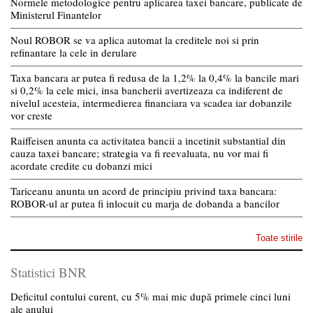
Normele metodologice pentru aplicarea taxei bancare, publicate de
Ministerul Finantelor
Noul ROBOR se va aplica automat la creditele noi si prin
refinantare la cele in derulare
Taxa bancara ar putea fi redusa de la 1,2% la 0,4% la bancile mari
si 0,2% la cele mici, insa bancherii avertizeaza ca indiferent de
nivelul acesteia, intermedierea financiara va scadea iar dobanzile
vor creste
Raiffeisen anunta ca activitatea bancii a incetinit substantial din
cauza taxei bancare; strategia va fi reevaluata, nu vor mai fi
acordate credite cu dobanzi mici
Tariceanu anunta un acord de principiu privind taxa bancara:
ROBOR-ul ar putea fi inlocuit cu marja de dobanda a bancilor
Toate stirile
Statistici BNR
Deficitul contului curent, cu 5% mai mic după primele cinci luni
ale anului