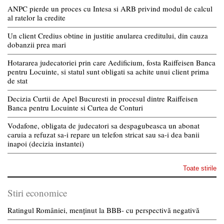
ANPC pierde un proces cu Intesa si ARB privind modul de calcul
al ratelor la credite
Un client Credius obtine in justitie anularea creditului, din cauza
dobanzii prea mari
Hotararea judecatoriei prin care Aedificium, fosta Raiffeisen Banca
pentru Locuinte, si statul sunt obligati sa achite unui client prima
de stat
Decizia Curtii de Apel Bucuresti in procesul dintre Raiffeisen
Banca pentru Locuinte si Curtea de Conturi
Vodafone, obligata de judecatori sa despagubeasca un abonat
caruia a refuzat sa-i repare un telefon stricat sau sa-i dea banii
inapoi (decizia instantei)
Toate stirile
Stiri economice
Ratingul României, menținut la BBB- cu perspectivă negativă