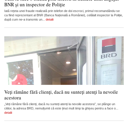
BNR și un inspector de Poliție
Iată rețeta unei fraude realizată prin telefon de doi escroci, primul recomandându-se
ca fiind reprezentant al BNR (Banca Națională a României), celălalt inspector la Poliție,
după cum ne-a transmis un...
detalii
Veți rămâne fără clienți, dacă nu sunteți atenți la nevoile
acestora
„Veți rămâne fără clienți, dacă nu sunteți atenți la nevoile acestora”, se plânge un
cititor, la adresa BRD, nemulțumit că este ținut mult timp la ghișeu pentru a face o...
detalii