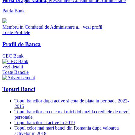
Horia Dragos Manda
, Presedintele Consiliului de Administratie
Patria Bank
Membru în Comitetul de Administrare a...
vezi profil
Toate Profilele
Profil de Banca
CEC Bank
vezi detalii
Toate Bancile
Topuri Banci
Topul bancilor dupa active si cota de piata in perioada 2022-
2015
Topul bancilor cu cele mai mici dobanzi la creditele de nevoi
personale
Topul bancilor la active in 2019
Topul celor mai mari banci din Romania dupa valoarea
activelor in 2018