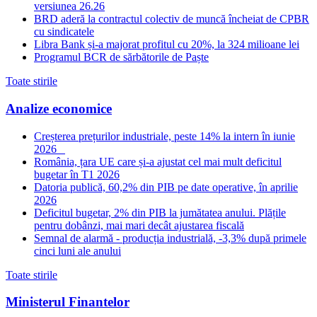
versiunea 26.26
BRD aderă la contractul colectiv de muncă încheiat de CPBR
cu sindicatele
Libra Bank și-a majorat profitul cu 20%, la 324 milioane lei
Programul BCR de sărbătorile de Paște
Toate stirile
Analize economice
Creșterea prețurilor industriale, peste 14% la intern în iunie
2026
România, țara UE care și-a ajustat cel mai mult deficitul
bugetar în T1 2026
Datoria publică, 60,2% din PIB pe date operative, în aprilie
2026
Deficitul bugetar, 2% din PIB la jumătatea anului. Plățile
pentru dobânzi, mai mari decât ajustarea fiscală
Semnal de alarmă - producția industrială, -3,3% după primele
cinci luni ale anului
Toate stirile
Ministerul Finantelor