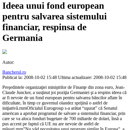
Ideea unui fond european
pentru salvarea sistemului
financiar, respinsa de
Germania
Autor:
Bancherul.ro
Publicat la: 2008-10-02 15:48
Ultima actualizare: 2008-10-02 15:48
Preşedintele organizaţiei miniştrilor de Finanţe din zona euro, Jean-
Claude Juncker, a susţinut joi poziţia Germaniei şi a respins ideea că
ar fi nevoie de un fond european pentru salvarea băncilor aflate în
dificultate, în timp ce guvernul olandez sprijină o astfel de
iniţiativă.rnrnOficialul Eurogroup s-a arătat “uşurat” că Senatul
american a aprobat programul de salvare a sistemului financiar, prin
care se va aloca fonduri bugetare de 700 miliarde de dolari, însă a
pus accent pe faptul că UE nu are nevoie de astfel de
măsuri.rnrn”Nu văd necesitatea unui program similar în Europa”, a