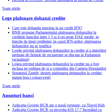
Toate stirile
Lege plafonare dobanzi credite
Care este dobanda maxima la un credit IFN?
BNR propune Parlamentului plafonarea dobanzilor la
creditele bancilor intre 1,5 si 4 ori peste DAE medie, in
functie de tipul creditului; in cazul IFN-urilor, plafonarea
dobanzilor nu se justifica
Legile privind plafonarea dobanzilor la credite si a datoriilor
preluate de firmele de recuperare se discuta in Parlament
(actualizat)
Legea privind plafonarea dobanzilor la credite nu a fost
inclusa pe ordinea de zi a comisiilor din Camera Deputatilor
Senatorul Zamfir, despre plafonarea dobanzilor la credite:
numai bou-i consecvent!
Toate stirile
Anunturi banci
Aplicația George BCR are o nouă versiune, cu Travel Hub
Aplicația George BCR va necesita iOS 17.7 începând cu