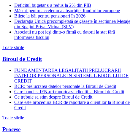
Deficitul bugetar s-a redus la 2% din PIB
Măsuri pentru accelerarea absorbției fondurilor europene
Bilete la băi pentru pensionari în 2026
Declarația Unică precompletată se găsește în secțiunea Mesaje
din Spațiul Privat Virtual (SPV)
Asociații nu pot ieși dintr-o firmă cu datorii la stat fără
informarea fiscului
Toate stirile
Biroul de Credit
FUNDAMENTAREA LEGALITATII PRELUCRARII
DATELOR PERSONALE IN SISTEMUL BIROULUI DE
CREDIT
BCR: prelucrarea datelor personale la Biroul de Credit
Care banci si IFN-uri raporteaza clientii la Biroul de Credit
Ce trebuie sa stim despre Biroul de Credit
Care este procedura BCR de raportare a clientilor la Biroul de
Credit
Toate stirile
Procese