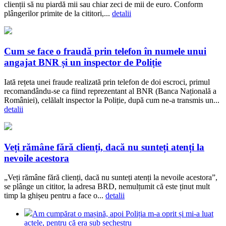
clienții să nu piardă mii sau chiar zeci de mii de euro. Conform
plângerilor primite de la cititori,...
detalii
Cum se face o fraudă prin telefon în numele unui
angajat BNR și un inspector de Poliție
Iată rețeta unei fraude realizată prin telefon de doi escroci, primul
recomandându-se ca fiind reprezentant al BNR (Banca Națională a
României), celălalt inspector la Poliție, după cum ne-a transmis un...
detalii
Veți rămâne fără clienți, dacă nu sunteți atenți la
nevoile acestora
„Veți rămâne fără clienți, dacă nu sunteți atenți la nevoile acestora”,
se plânge un cititor, la adresa BRD, nemulțumit că este ținut mult
timp la ghișeu pentru a face o...
detalii
Am cumpărat o mașină, apoi Poliția m-a oprit și mi-a luat
actele, pentru că era sub sechestru