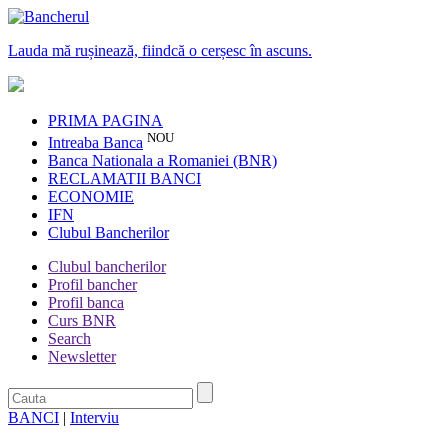
Lauda mă rușinează, fiindcă o cerșesc în ascuns.
PRIMA PAGINA
NOU
Intreaba Banca
Banca Nationala a Romaniei (BNR)
RECLAMATII BANCI
ECONOMIE
IFN
Clubul Bancherilor
Clubul bancherilor
Profil bancher
Profil banca
Curs BNR
Search
Newsletter
BANCI
|
Interviu