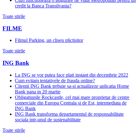
Cum functioneaza o asigurare de viata Metropolitan pentru un
credit la Banca Transilvania?
Toate stirile
FILME
Filmul Parking, un cliseu plictisitor
Toate stirile
ING Bank
La ING se vor putea face plati instant din decembrie 2022
Cum evitam tentativele de frauda online?
Clientii ING Bank trebuie sa-si actualizeze aplicatia Home
Bank pana in 20 martie
Obligatiunile Rockcastle, cel mai mare proprietar de centre
comerciale din Europa Centrala si de Est, intermediata de
ING Bank
ING Bank transforma departamentul de responsabilitate
sociala intr-unul de sustenabilitate
Toate stirile