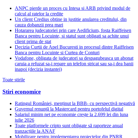
ANPC pierde un proces cu Intesa si ARB privind modul de
calcul al ratelor la credite
Un client Credius obtine in justitie anularea creditului, din
cauza dobanzii prea mari
Hotararea judecatoriei prin care Aedificium, fosta Raiffeisen
Banca pentru Locuinte, si statul sunt obligati sa achite unui
client prima de stat
Decizia Curtii de Apel Bucuresti in procesul dintre Raiffeisen
Banca pentru Locuinte si Curtea de Conturi
Vodafone, obligata de judecatori sa despagubeasca un abonat
caruia a refuzat sa-i repare un telefon stricat sau sa-i dea banii
inapoi (decizia instantei)
Toate stirile
Stiri economice
Ratingul României, menținut la BBB- cu perspectivă negativă
Guvernul renunță la Mastercard pentru portofelul digital
Salariul minim net pe economie crește la 2.699 lei din luna
iulie 2026
Toate platformele cripto sunt obligate să raporteze anual
tranzacțiile la ANAF
Mobilizare pentru implementarea proiectelor din PNRR