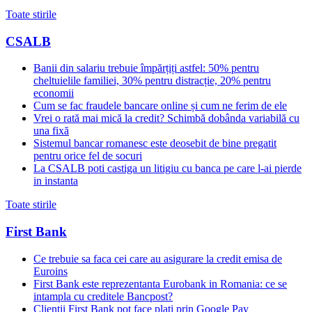
Toate stirile
CSALB
Banii din salariu trebuie împărțiți astfel: 50% pentru
cheltuielile familiei, 30% pentru distracție, 20% pentru
economii
Cum se fac fraudele bancare online și cum ne ferim de ele
Vrei o rată mai mică la credit? Schimbă dobânda variabilă cu
una fixă
Sistemul bancar romanesc este deosebit de bine pregatit
pentru orice fel de socuri
La CSALB poti castiga un litigiu cu banca pe care l-ai pierde
in instanta
Toate stirile
First Bank
Ce trebuie sa faca cei care au asigurare la credit emisa de
Euroins
First Bank este reprezentanta Eurobank in Romania: ce se
intampla cu creditele Bancpost?
Clientii First Bank pot face plati prin Google Pay