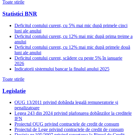
Toate stirile
Statistici BNR
Deficitul contului curent, cu 5% mai mic după primele cinci
luni ale anului
Deficitul contului curent, cu 12% mai mic după prima treime a
anului
Deficitul contului curent, cu 12% mai mic după primele două
luni ale anului
Deficitul contului curent, scădere cu peste 5% în ianuarie
2026
Indicatorii sistemului bancar la finalul anului 2025
Toate stirile
Legislatie
OUG 13/2011 privind dobânda legală remuneratorie și
penalizatoare
Legea 243 din 2024 privind plafonarea dobânzilor la creditele
IFN
Proiectul OUG privind contractele de credit de consum
Proiectul de Lege privind contractele de credit de consum
Decizia nr.105/2007 privind raportarea la Biroul de Credit