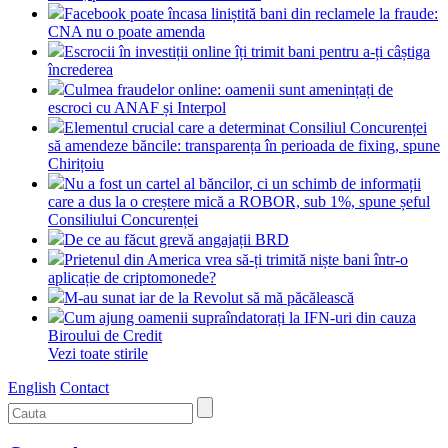
Facebook poate încasa liniștită bani din reclamele la fraude:
CNA nu o poate amenda
Escrocii în investiții online îți trimit bani pentru a-ți câștiga
încrederea
Culmea fraudelor online: oamenii sunt amenințați de
escroci cu ANAF și Interpol
Elementul crucial care a determinat Consiliul Concurenței
să amendeze băncile: transparența în perioada de fixing, spune
Chirițoiu
Nu a fost un cartel al băncilor, ci un schimb de informații
care a dus la o creștere mică a ROBOR, sub 1%, spune șeful
Consiliului Concurenței
De ce au făcut grevă angajații BRD
Prietenul din America vrea să-ți trimită niște bani într-o
aplicație de criptomonede?
M-au sunat iar de la Revolut să mă păcălească
Cum ajung oamenii supraîndatorați la IFN-uri din cauza
Biroului de Credit
Vezi toate stirile
English
Contact