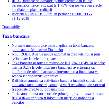
IRCC, indicele de dobanda pentru creditele in lei ale
persoanelor fizice, a scazut la 1,75%, dar nu va avea efecte
imediate pe piata creditarii
Istoricul ROBOR la 3 luni, in perioada 01.08.1995 -
31.12.2019
Toate stirile
Taxa bancara
Normele metodologice pentru aplicarea taxei bancare,
publicate de Ministerul Finantelor
Noul ROBOR se va aplica automat la creditele noi si prin
refinantare la cele in derulare
Taxa bancara ar putea fi redusa de la 1,2% la 0,4% la bancile
mari si 0,2% la cele mici, insa bancherii avertizeaza ca
indiferent de nivelul acesteia, intermedierea financiara va
scadea iar dobanzile vor creste
Raiffeisen anunta ca activitatea bancii a incetinit substantial
din cauza taxei bancare; strategia va fi reevaluata, nu vor mai
fi acordate credite cu dobanzi mici
Tariceanu anunta un acord de principiu privind taxa bancara:
ROBOR-ul ar putea fi inlocuit cu marja de dobanda a
bancilor