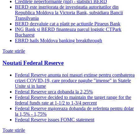
Creditele neperformante (npl) - statistici BERD
BERD este ingrijorata de investigatia autoritatilor din
Republica Moldova la Victoria Bank, subsidiara Bancii
Transilvania
BERD dezvaluie cat a platit pe actiunile Piraeus Bank
ING Bank si BERD finanteaza parcul logistic CTPark
Bucharest
EBRD hails Moldova banking breakthrough
Toate stirile
Noutati Federal Reserve
Federal Reserve anunta noi masuri extinse pentru combaterea
crizei COVID-19, care produce pagube "imense" in Statele
Unite si in lume
Federal Reserve urca dobanda la 2,25%
Federal Reserve decided to maintain the target range for the
federal funds rate at 1-1/2 to 1-3/4 percent
Federal Reserve majoreaza dobanda de referinta pentru dolar
la 1,5% - 1,75%
Federal Reserve issues FOMC statement
Toate stirile