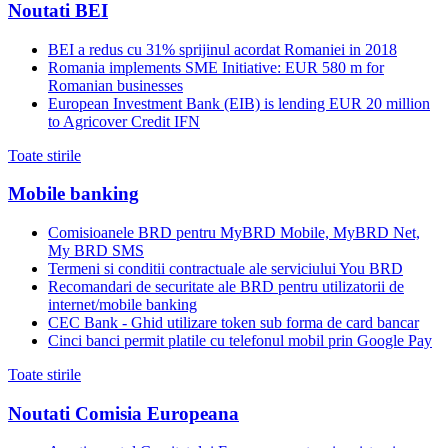
Noutati BEI
BEI a redus cu 31% sprijinul acordat Romaniei in 2018
Romania implements SME Initiative: EUR 580 m for
Romanian businesses
European Investment Bank (EIB) is lending EUR 20 million
to Agricover Credit IFN
Toate stirile
Mobile banking
Comisioanele BRD pentru MyBRD Mobile, MyBRD Net,
My BRD SMS
Termeni si conditii contractuale ale serviciului You BRD
Recomandari de securitate ale BRD pentru utilizatorii de
internet/mobile banking
CEC Bank - Ghid utilizare token sub forma de card bancar
Cinci banci permit platile cu telefonul mobil prin Google Pay
Toate stirile
Noutati Comisia Europeana