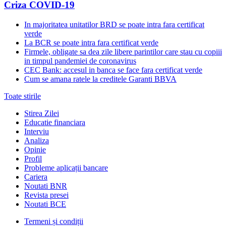
Criza COVID-19
In majoritatea unitatilor BRD se poate intra fara certificat
verde
La BCR se poate intra fara certificat verde
Firmele, obligate sa dea zile libere parintilor care stau cu copiii
in timpul pandemiei de coronavirus
CEC Bank: accesul in banca se face fara certificat verde
Cum se amana ratele la creditele Garanti BBVA
Toate stirile
Stirea Zilei
Educatie financiara
Interviu
Analiza
Opinie
Profil
Probleme aplicații bancare
Cariera
Noutati BNR
Revista presei
Noutati BCE
Termeni și condiții