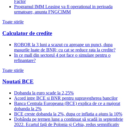
Factor
Programul IMM Leasing va fi operational in perioada
urmatoare, anunta FNGCIMM
Toate stirile
Calculator de credite
ROBOR la 3 luni a scazut cu aproape un punct, dupa
masurile luate de BNR; cu cat se reduce rata la credite?
In ce mall din sectorul 4 pot face o simulare pentru o
refinantare?
Toate stirile
Noutati BCE
Dobanda la euro scade la 2,25%
Acord intre BCE si BNR pentru supravegherea bancilor
Banca Centrala Europeana (BCE) explica de ce a majorat
dobanda la 2%
BCE creste dobanda la 2%, dupa ce inflatia a ajuns la 10%
Dobânda pe termen lung a continuat să scadă in septembrie
2022. Ecartul față de Polonia și Cehia, redus semnificativ