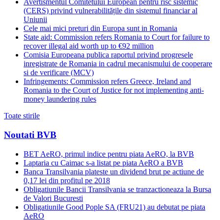
Avertismentul Comitetului European pentru risc sistemic
(CERS) privind vulnerabilitățile din sistemul financiar al
Uniunii
Cele mai mici preturi din Europa sunt in Romania
State aid: Commission refers Romania to Court for failure to
recover illegal aid worth up to €92 million
Comisia Europeana publica raportul privind progresele
inregistrate de Romania in cadrul mecanismului de cooperare
si de verificare (MCV)
Infringements: Commission refers Greece, Ireland and
Romania to the Court of Justice for not implementing anti-
money laundering rules
Toate stirile
Noutati BVB
BET AeRO, primul indice pentru piata AeRO, la BVB
Laptaria cu Caimac s-a listat pe piata AeRO a BVB
Banca Transilvania plateste un dividend brut pe actiune de
0,17 lei din profitul pe 2018
Obligatiunile Bancii Transilvania se tranzactioneaza la Bursa
de Valori Bucuresti
Obligatiunile Good Pople SA (FRU21) au debutat pe piata
AeRO