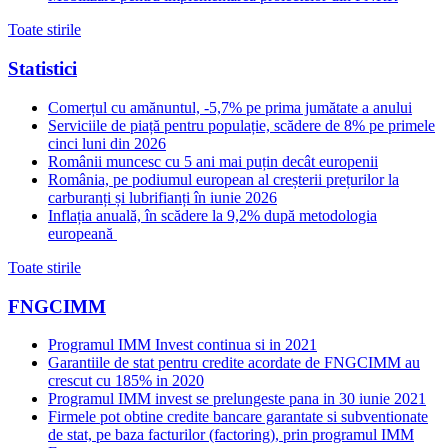
Toate stirile
Statistici
Comerțul cu amănuntul, -5,7% pe prima jumătate a anului
Serviciile de piață pentru populație, scădere de 8% pe primele
cinci luni din 2026
Românii muncesc cu 5 ani mai puțin decât europenii
România, pe podiumul european al creșterii prețurilor la
carburanți și lubrifianți în iunie 2026
Inflația anuală, în scădere la 9,2% după metodologia
europeană
Toate stirile
FNGCIMM
Programul IMM Invest continua si in 2021
Garantiile de stat pentru credite acordate de FNGCIMM au
crescut cu 185% in 2020
Programul IMM invest se prelungeste pana in 30 iunie 2021
Firmele pot obtine credite bancare garantate si subventionate
de stat, pe baza facturilor (factoring), prin programul IMM