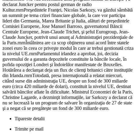
declarat Juncker pentru postul german de radio
Kultur.rnrnPreşedintele Franţei, Nicolas Sarkozy, va găzdui sâmbătă
un summit pe tema crizei financiare globale, la care vor participa
lideri din Germania, Marea Britanie şi Italia, alături de preşedintele
Comisiei Europene, Jose Manuel Barroso, guvernatorul Băncii
Centrale Europene, Jean-Claude Trichet, şi şeful Eurogroup, Jean-
Claude Juncker, potrivit unui anunţ al Administraţiei prezidenţiale de
la Paris.rnrnÎntâlnirea are ca scop obţinerea unui acord între statele
zonei euro în ceea ce priveşte modul în care ar trebui gestionată criza
la nivelul UE.rnrnParlamentul irlandez a aprobat, joi, decizia
guvernului de a garanta depozitele constituite la băncile locale, în
pofida opoziţiei Londrei şi îndoielilor manifestate de Bruxelles.
Hotărârea a declanşat deja un flux de clienţi britanici către instituţiile
din Irlanda.rnrnTotodată, presa internaţională a relatat miercuri,
citând surse din administraţia UE, despre un fond de 300 miliarde
euro (circa 420 miliarde de dolari), constituit la nivelul UE, destinat
salvării băncilor aflate în dificultate. Ministrul Economiei de la Paris,
Christine Lagarde, a dezminţit informaţiile, iar Sarkozy a declarat că
nu se lucrează la un program de salvare în organizaţia de 27 de state
şi a negat că se pregăteşte un fond de 300 miliarde euro.
Tipareste detalii
Trimite pe mail