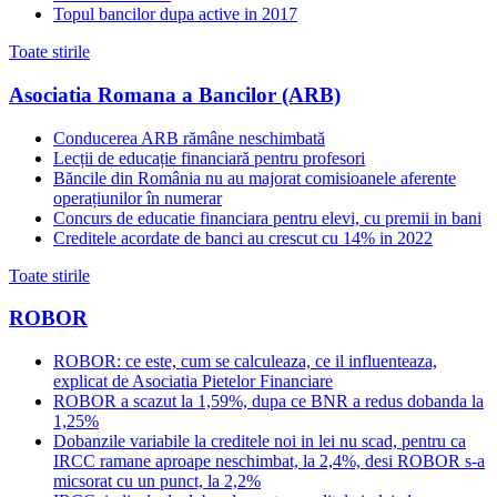
Topul bancilor dupa active in 2017
Toate stirile
Asociatia Romana a Bancilor (ARB)
Conducerea ARB rămâne neschimbată
Lecții de educație financiară pentru profesori
Băncile din România nu au majorat comisioanele aferente
operațiunilor în numerar
Concurs de educatie financiara pentru elevi, cu premii in bani
Creditele acordate de banci au crescut cu 14% in 2022
Toate stirile
ROBOR
ROBOR: ce este, cum se calculeaza, ce il influenteaza,
explicat de Asociatia Pietelor Financiare
ROBOR a scazut la 1,59%, dupa ce BNR a redus dobanda la
1,25%
Dobanzile variabile la creditele noi in lei nu scad, pentru ca
IRCC ramane aproape neschimbat, la 2,4%, desi ROBOR s-a
micsorat cu un punct, la 2,2%