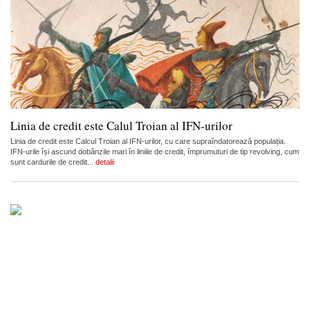
Linia de credit este Calul Troian al IFN-urilor
Linia de credit este Calcul Troian al IFN-urilor, cu care supraîndatorează populația.
IFN-urile își ascund dobânzile mari în liniile de credit, împrumuturi de tip revolving, cum
sunt cardurile de credit...
detalii