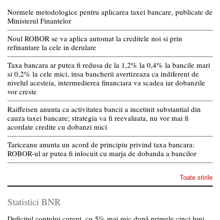
Normele metodologice pentru aplicarea taxei bancare, publicate de
Ministerul Finantelor
Noul ROBOR se va aplica automat la creditele noi si prin
refinantare la cele in derulare
Taxa bancara ar putea fi redusa de la 1,2% la 0,4% la bancile mari
si 0,2% la cele mici, insa bancherii avertizeaza ca indiferent de
nivelul acesteia, intermedierea financiara va scadea iar dobanzile
vor creste
Raiffeisen anunta ca activitatea bancii a incetinit substantial din
cauza taxei bancare; strategia va fi reevaluata, nu vor mai fi
acordate credite cu dobanzi mici
Tariceanu anunta un acord de principiu privind taxa bancara:
ROBOR-ul ar putea fi inlocuit cu marja de dobanda a bancilor
Toate stirile
Statistici BNR
Deficitul contului curent, cu 5% mai mic după primele cinci luni