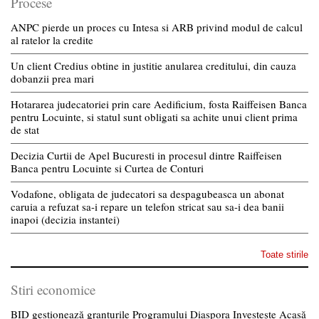
Procese
ANPC pierde un proces cu Intesa si ARB privind modul de calcul
al ratelor la credite
Un client Credius obtine in justitie anularea creditului, din cauza
dobanzii prea mari
Hotararea judecatoriei prin care Aedificium, fosta Raiffeisen Banca
pentru Locuinte, si statul sunt obligati sa achite unui client prima
de stat
Decizia Curtii de Apel Bucuresti in procesul dintre Raiffeisen
Banca pentru Locuinte si Curtea de Conturi
Vodafone, obligata de judecatori sa despagubeasca un abonat
caruia a refuzat sa-i repare un telefon stricat sau sa-i dea banii
inapoi (decizia instantei)
Toate stirile
Stiri economice
BID gestionează granturile Programului Diaspora Investește Acasă