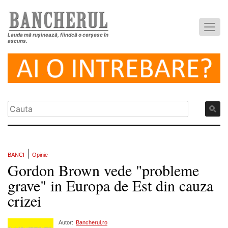
Lauda mă rușinează, fiindcă o cerșesc în
ascuns.
|
BANCI
Opinie
Gordon Brown vede "probleme
grave" in Europa de Est din cauza
crizei
Autor:
Bancherul.ro