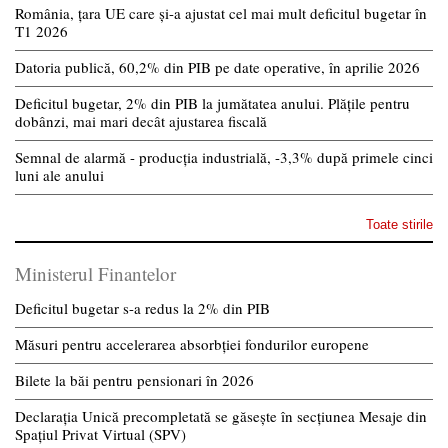
România, țara UE care și-a ajustat cel mai mult deficitul bugetar în
T1 2026
Datoria publică, 60,2% din PIB pe date operative, în aprilie 2026
Deficitul bugetar, 2% din PIB la jumătatea anului. Plățile pentru
dobânzi, mai mari decât ajustarea fiscală
Semnal de alarmă - producția industrială, -3,3% după primele cinci
luni ale anului
Toate stirile
Ministerul Finantelor
Deficitul bugetar s-a redus la 2% din PIB
Măsuri pentru accelerarea absorbției fondurilor europene
Bilete la băi pentru pensionari în 2026
Declarația Unică precompletată se găsește în secțiunea Mesaje din
Spațiul Privat Virtual (SPV)