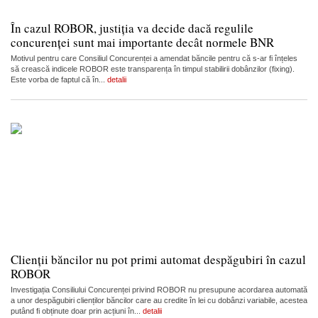
În cazul ROBOR, justiția va decide dacă regulile
concurenței sunt mai importante decât normele BNR
Motivul pentru care Consiliul Concurenței a amendat băncile pentru că s-ar fi înțeles
să crească indicele ROBOR este transparența în timpul stabilirii dobânzilor (fixing).
Este vorba de faptul că în...
detalii
Clienții băncilor nu pot primi automat despăgubiri în cazul
ROBOR
Investigația Consiliului Concurenței privind ROBOR nu presupune acordarea automată
a unor despăgubiri clienților băncilor care au credite în lei cu dobânzi variabile, acestea
putând fi obținute doar prin acțiuni în...
detalii