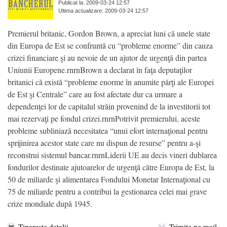
Publicat la: 2009-03-24 12:57
Ultima actualizare: 2009-03-24 12:57
Premierul britanic, Gordon Brown, a apreciat luni că unele state
din Europa de Est se confruntă cu “probleme enorme” din cauza
crizei financiare şi au nevoie de un ajutor de urgenţă din partea
Uniunii Europene.rnrnBrown a declarat în faţa deputaţilor
britanici că există “probleme enorme în anumite părţi ale Europei
de Est şi Centrale” care au fost afectate dur ca urmare a
dependenţei lor de capitalul străin provenind de la investitorii tot
mai rezervaţi pe fondul crizei.rnrnPotrivit premierului, aceste
probleme subliniază necesitatea “unui efort internaţional pentru
sprijinirea acestor state care nu dispun de resurse” pentru a-şi
reconstrui sistemul bancar.rnrnLiderii UE au decis vineri dublarea
fondurilor destinate ajutoarelor de urgenţă către Europa de Est, la
50 de miliarde şi alimentarea Fondului Monetar Internaţional cu
75 de miliarde pentru a contribui la gestionarea celei mai grave
crize mondiale după 1945.
Tipareste detalii
Trimite pe mail