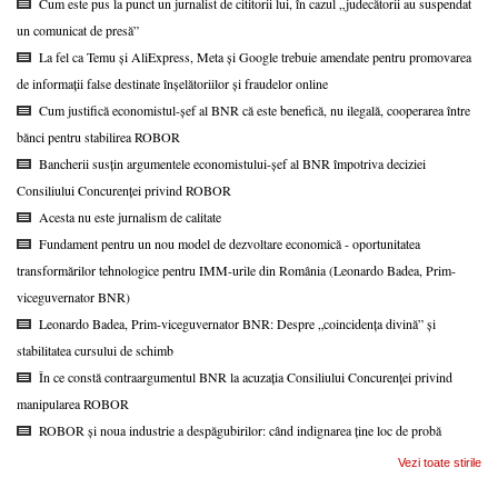
Cum este pus la punct un jurnalist de cititorii lui, în cazul „judecătorii au suspendat
un comunicat de presă”
La fel ca Temu și AliExpress, Meta și Google trebuie amendate pentru promovarea
de informații false destinate înșelătoriilor și fraudelor online
Cum justifică economistul-șef al BNR că este benefică, nu ilegală, cooperarea între
bănci pentru stabilirea ROBOR
Bancherii susțin argumentele economistului-șef al BNR împotriva deciziei
Consiliului Concurenței privind ROBOR
Acesta nu este jurnalism de calitate
Fundament pentru un nou model de dezvoltare economică - oportunitatea
transformărilor tehnologice pentru IMM-urile din România (Leonardo Badea, Prim-
viceguvernator BNR)
Leonardo Badea, Prim-viceguvernator BNR: Despre „coincidența divină” și
stabilitatea cursului de schimb
În ce constă contraargumentul BNR la acuzația Consiliului Concurenței privind
manipularea ROBOR
ROBOR și noua industrie a despăgubirilor: când indignarea ține loc de probă
Vezi toate stirile