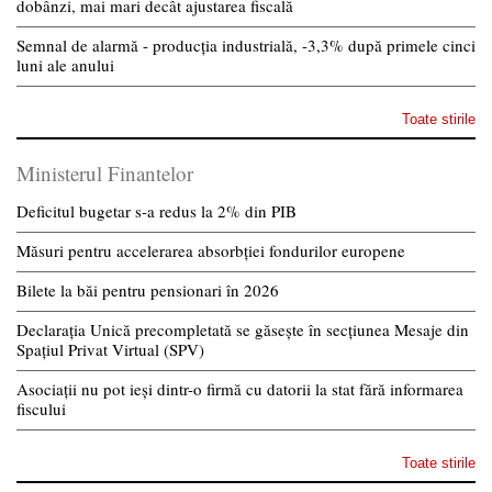
dobânzi, mai mari decât ajustarea fiscală
Semnal de alarmă - producția industrială, -3,3% după primele cinci
luni ale anului
Toate stirile
Ministerul Finantelor
Deficitul bugetar s-a redus la 2% din PIB
Măsuri pentru accelerarea absorbției fondurilor europene
Bilete la băi pentru pensionari în 2026
Declarația Unică precompletată se găsește în secțiunea Mesaje din
Spațiul Privat Virtual (SPV)
Asociații nu pot ieși dintr-o firmă cu datorii la stat fără informarea
fiscului
Toate stirile