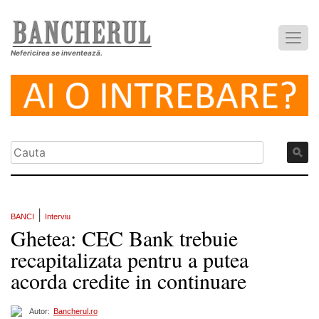
Nefericirea se inventează.
|
BANCI
Interviu
Ghetea: CEC Bank trebuie
recapitalizata pentru a putea
acorda credite in continuare
Autor:
Bancherul.ro