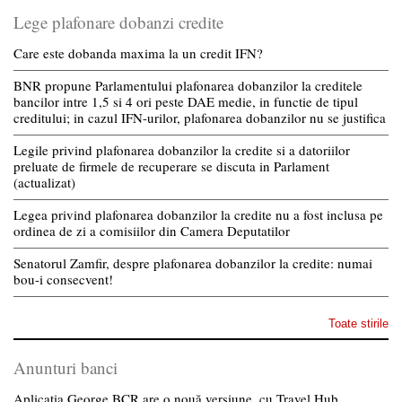
Lege plafonare dobanzi credite
Care este dobanda maxima la un credit IFN?
BNR propune Parlamentului plafonarea dobanzilor la creditele
bancilor intre 1,5 si 4 ori peste DAE medie, in functie de tipul
creditului; in cazul IFN-urilor, plafonarea dobanzilor nu se justifica
Legile privind plafonarea dobanzilor la credite si a datoriilor
preluate de firmele de recuperare se discuta in Parlament
(actualizat)
Legea privind plafonarea dobanzilor la credite nu a fost inclusa pe
ordinea de zi a comisiilor din Camera Deputatilor
Senatorul Zamfir, despre plafonarea dobanzilor la credite: numai
bou-i consecvent!
Toate stirile
Anunturi banci
Aplicația George BCR are o nouă versiune, cu Travel Hub