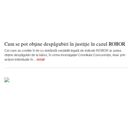
Cum se pot obține despăgubiri în justiție în cazul ROBOR
Cei care au credite în lei cu dobândă variabilă legată de indicele ROBOR ar putea
obține despăgubiri de la bănci, în urma investigației Consiliului Concurenței, doar prin
acțiuni individuale în...
detalii