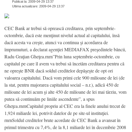
Publicat la: 2009-04-29 13:37
Ultima actualizare: 2009-04-29 13:37
CEC Bank ar trebui să oprească creditarea, prin septembrie-
octombrie, dacă este menţinut nivelul actual al capitalului, însă
dacă acesta va creşte, atunci va continua şi acordarea de
împrumuturi, a declarat agenţiei MEDIAFAX preşedintele băncii,
Radu Graţian Gheţea.rnrn”Prin luna septembrie-octombrie, cu
capitalul pe care îl avem va trebui să încetăm creditarea pentru că
ne opreşte BNR dacă soldul creditelor depăşeşte de opt ori
valoarea capitalului. Dacă vom primi cele 900 milioane de lei (de
la stat, pentru majorarea capitalului social – n.r.), adică 450 de
milioane de lei acum şi alte 450 de milioane de lei mai târziu, vom
putea să continuăm pe liniile ascendente”, a spus
Gheţea.rnrnCapitalul propriu al CEC era la finele anului trecut de
1,924 miliarde lei, potrivit datelor de pe site-ul instituţiei.
rnrnSoldul creditelor brute acordate de CEC Bank a avansat în
primul trimestru cu 7,4%, de la 8,1 miliarde lei în decembrie 2008