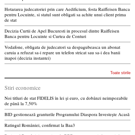
Hotararea judecatoriei prin care Aedificium, fosta Raiffeisen Banca
pentru Locuinte, si statul sunt obligati sa achite unui client prima
de stat
Decizia Curtii de Apel Bucuresti in procesul dintre Raiffeisen
Banca pentru Locuinte si Curtea de Conturi
Vodafone, obligata de judecatori sa despagubeasca un abonat
caruia a refuzat sa-i repare un telefon stricat sau sa-i dea banii
inapoi (decizia instantei)
Toate stirile
Stiri economice
Noi titluri de stat FIDELIS în lei și euro, cu dobânzi neimpozabile
de pânã la 7,50%
BID gestionează granturile Programului Diaspora Investește Acasă
Ratingul României, confirmat la Baa3