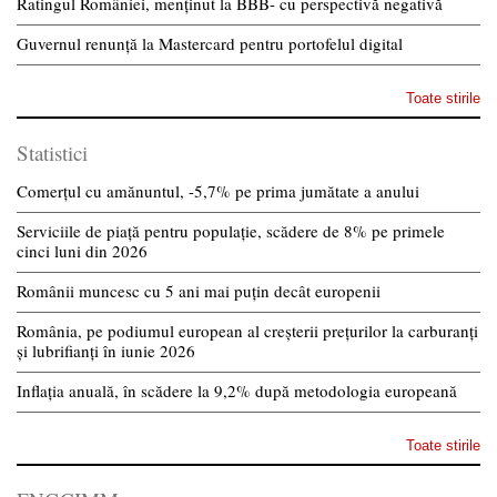
Ratingul României, menținut la BBB- cu perspectivă negativă
Guvernul renunță la Mastercard pentru portofelul digital
Toate stirile
Statistici
Comerțul cu amănuntul, -5,7% pe prima jumătate a anului
Serviciile de piață pentru populație, scădere de 8% pe primele
cinci luni din 2026
Românii muncesc cu 5 ani mai puțin decât europenii
România, pe podiumul european al creșterii prețurilor la carburanți
și lubrifianți în iunie 2026
Inflația anuală, în scădere la 9,2% după metodologia europeană
Toate stirile