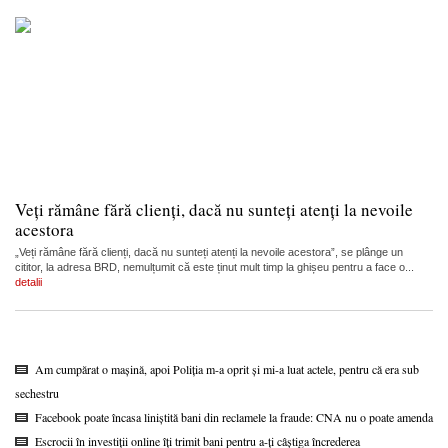
Veți rămâne fără clienți, dacă nu sunteți atenți la nevoile
acestora
„Veți rămâne fără clienți, dacă nu sunteți atenți la nevoile acestora”, se plânge un
cititor, la adresa BRD, nemulțumit că este ținut mult timp la ghișeu pentru a face o...
detalii
Am cumpărat o mașină, apoi Poliția m-a oprit și mi-a luat actele, pentru că era sub
sechestru
Facebook poate încasa liniștită bani din reclamele la fraude: CNA nu o poate amenda
Escrocii în investiții online îți trimit bani pentru a-ți câștiga încrederea