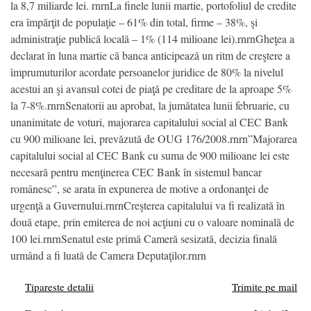
la 8,7 miliarde lei. rnrnLa finele lunii martie, portofoliul de credite
era împărţit de populaţie – 61% din total, firme – 38%, şi
administraţie publică locală – 1% (114 milioane lei).rnrnGheţea a
declarat în luna martie că banca anticipează un ritm de creştere a
împrumuturilor acordate persoanelor juridice de 80% la nivelul
acestui an şi avansul cotei de piaţă pe creditare de la aproape 5%
la 7-8%.rnrnSenatorii au aprobat, la jumătatea lunii februarie, cu
unanimitate de voturi, majorarea capitalului social al CEC Bank
cu 900 milioane lei, prevăzută de OUG 176/2008.rnrn”Majorarea
capitalului social al CEC Bank cu suma de 900 milioane lei este
necesară pentru menţinerea CEC Bank în sistemul bancar
românesc”, se arata în expunerea de motive a ordonanţei de
urgenţă a Guvernului.rnrnCreşterea capitalului va fi realizată în
două etape, prin emiterea de noi acţiuni cu o valoare nominală de
100 lei.rnrnSenatul este primă Cameră sesizată, decizia finală
urmând a fi luată de Camera Deputaţilor.rnrn
Tipareste detalii
Trimite pe mail