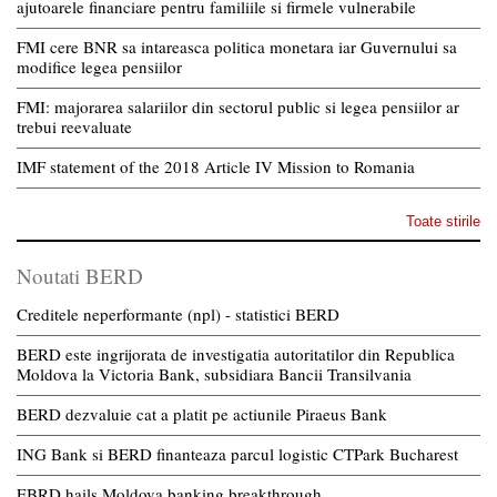
ajutoarele financiare pentru familiile si firmele vulnerabile
FMI cere BNR sa intareasca politica monetara iar Guvernului sa
modifice legea pensiilor
FMI: majorarea salariilor din sectorul public si legea pensiilor ar
trebui reevaluate
IMF statement of the 2018 Article IV Mission to Romania
Toate stirile
Noutati BERD
Creditele neperformante (npl) - statistici BERD
BERD este ingrijorata de investigatia autoritatilor din Republica
Moldova la Victoria Bank, subsidiara Bancii Transilvania
BERD dezvaluie cat a platit pe actiunile Piraeus Bank
ING Bank si BERD finanteaza parcul logistic CTPark Bucharest
EBRD hails Moldova banking breakthrough