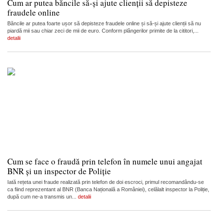
Cum ar putea băncile să-și ajute clienții să depisteze
fraudele online
Băncile ar putea foarte ușor să depisteze fraudele online și să-și ajute clienții să nu
piardă mii sau chiar zeci de mii de euro. Conform plângerilor primite de la cititori,...
detalii
Cum se face o fraudă prin telefon în numele unui angajat
BNR și un inspector de Poliție
Iată rețeta unei fraude realizată prin telefon de doi escroci, primul recomandându-se
ca fiind reprezentant al BNR (Banca Națională a României), celălalt inspector la Poliție,
după cum ne-a transmis un...
detalii