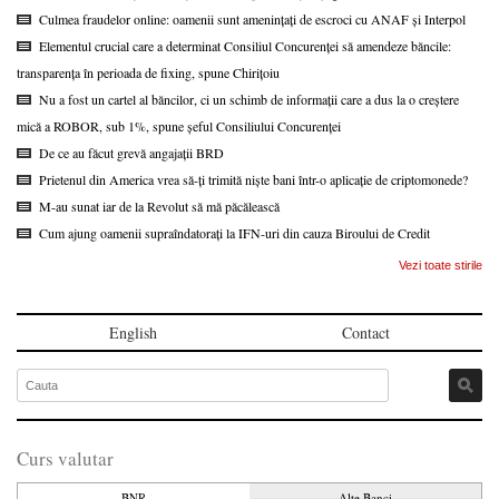
Culmea fraudelor online: oamenii sunt amenințați de escroci cu ANAF și Interpol
Elementul crucial care a determinat Consiliul Concurenței să amendeze băncile:
transparența în perioada de fixing, spune Chirițoiu
Nu a fost un cartel al băncilor, ci un schimb de informații care a dus la o creștere
mică a ROBOR, sub 1%, spune șeful Consiliului Concurenței
De ce au făcut grevă angajații BRD
Prietenul din America vrea să-ți trimită niște bani într-o aplicație de criptomonede?
M-au sunat iar de la Revolut să mă păcălească
Cum ajung oamenii supraîndatorați la IFN-uri din cauza Biroului de Credit
Vezi toate stirile
English
Contact
Curs valutar
BNR
Alte Banci