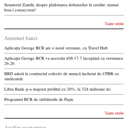
Senatorul Zamfir, despre plafonarea dobanzilor la credite: numai
bou-i consecvent!
Toate stirile
Anunturi banci
Aplicația George BCR are o nouă versiune, cu Travel Hub
Aplicația George BCR va necesita iOS 17.7 începând cu versiunea
26.26
BRD aderă la contractul colectiv de muncă încheiat de CPBR cu
sindicatele
Libra Bank și-a majorat profitul cu 20%, la 324 milioane lei
Programul BCR de sărbătorile de Paște
Toate stirile
Analize economice