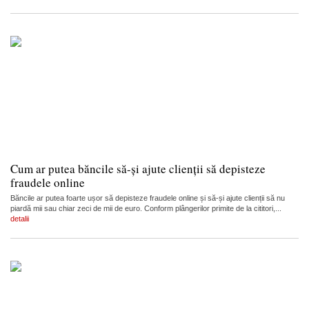
Cum ar putea băncile să-și ajute clienții să depisteze
fraudele online
Băncile ar putea foarte ușor să depisteze fraudele online și să-și ajute clienții să nu
piardă mii sau chiar zeci de mii de euro. Conform plângerilor primite de la cititori,...
detalii