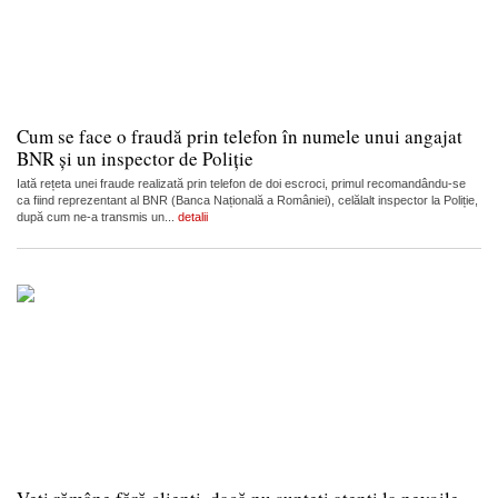
Cum se face o fraudă prin telefon în numele unui angajat
BNR și un inspector de Poliție
Iată rețeta unei fraude realizată prin telefon de doi escroci, primul recomandându-se
ca fiind reprezentant al BNR (Banca Națională a României), celălalt inspector la Poliție,
după cum ne-a transmis un...
detalii