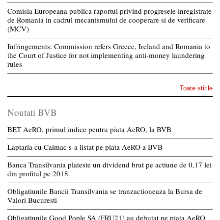
Comisia Europeana publica raportul privind progresele inregistrate
de Romania in cadrul mecanismului de cooperare si de verificare
(MCV)
Infringements: Commission refers Greece, Ireland and Romania to
the Court of Justice for not implementing anti-money laundering
rules
Toate stirile
Noutati BVB
BET AeRO, primul indice pentru piata AeRO, la BVB
Laptaria cu Caimac s-a listat pe piata AeRO a BVB
Banca Transilvania plateste un dividend brut pe actiune de 0,17 lei
din profitul pe 2018
Obligatiunile Bancii Transilvania se tranzactioneaza la Bursa de
Valori Bucuresti
Obligatiunile Good Pople SA (FRU21) au debutat pe piata AeRO