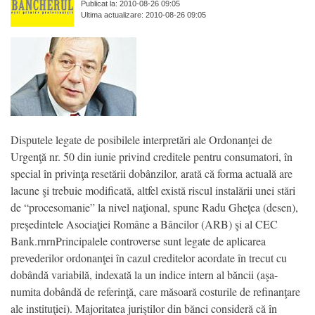
Publicat la: 2010-08-26 09:05
Ultima actualizare: 2010-08-26 09:05
Disputele legate de posibilele interpretări ale Ordonanţei de
Urgenţă nr. 50 din iunie privind creditele pentru consumatori, în
special în privinţa resetării dobânzilor, arată că forma actuală are
lacune şi trebuie modificată, altfel există riscul instalării unei stări
de “procesomanie” la nivel naţional, spune Radu Gheţea (desen),
preşedintele Asociaţiei Române a Băncilor (ARB) şi al CEC
Bank.rnrnPrincipalele controverse sunt legate de aplicarea
prevederilor ordonanţei în cazul creditelor acordate în trecut cu
dobândă variabilă, indexată la un indice intern al băncii (aşa-
numita dobândă de referinţă, care măsoară costurile de refinanţare
ale instituţiei). Majoritatea juriştilor din bănci consideră că în