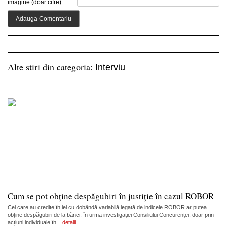
imagine (doar cifre)
Alte stiri din categoria:
Interviu
Cum se pot obține despăgubiri în justiție în cazul ROBOR
Cei care au credite în lei cu dobândă variabilă legată de indicele ROBOR ar putea
obține despăgubiri de la bănci, în urma investigației Consiliului Concurenței, doar prin
acțiuni individuale în...
detalii