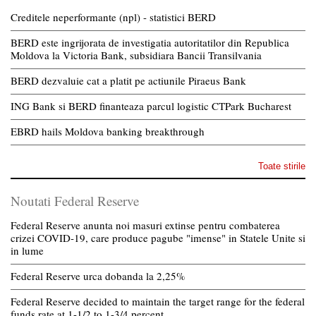
Creditele neperformante (npl) - statistici BERD
BERD este ingrijorata de investigatia autoritatilor din Republica
Moldova la Victoria Bank, subsidiara Bancii Transilvania
BERD dezvaluie cat a platit pe actiunile Piraeus Bank
ING Bank si BERD finanteaza parcul logistic CTPark Bucharest
EBRD hails Moldova banking breakthrough
Toate stirile
Noutati Federal Reserve
Federal Reserve anunta noi masuri extinse pentru combaterea
crizei COVID-19, care produce pagube "imense" in Statele Unite si
in lume
Federal Reserve urca dobanda la 2,25%
Federal Reserve decided to maintain the target range for the federal
funds rate at 1-1/2 to 1-3/4 percent