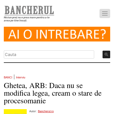
Niciun preț nu e prea mare pentru a te
avea pe tine însuți.
|
BANCI
Interviu
Ghetea, ARB: Daca nu se
modifica legea, cream o stare de
procesomanie
Autor:
Bancherul.ro