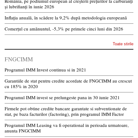
România, pe podiumul european al creșterii prețurilor la carburanți
și lubrifianți în iunie 2026
Inflația anuală, în scădere la 9,2% după metodologia europeană
Comerțul cu amănuntul, -5,3% pe primele cinci luni din 2026
Toate stirile
FNGCIMM
Programul IMM Invest continua si in 2021
Garantiile de stat pentru credite acordate de FNGCIMM au crescut
cu 185% in 2020
Programul IMM invest se prelungeste pana in 30 iunie 2021
Firmele pot obtine credite bancare garantate si subventionate de
stat, pe baza facturilor (factoring), prin programul IMM Factor
Programul IMM Leasing va fi operational in perioada urmatoare,
anunta FNGCIMM