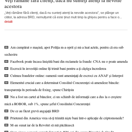
Veți rămâne fără clienți, dacă nu sunteți atenți la nevoile
acestora
„Veți rămâne fără clienți, dacă nu sunteți atenți la nevoile acestora”, se plânge un
cititor, la adresa BRD, nemulțumit că este ținut mult timp la ghișeu pentru a face o...
detalii
Am cumpărat o mașină, apoi Poliția m-a oprit și mi-a luat actele, pentru că era sub
sechestru
Facebook poate încasa liniștită bani din reclamele la fraude: CNA nu o poate amenda
Escrocii în investiții online îți trimit bani pentru a-ți câștiga încrederea
Culmea fraudelor online: oamenii sunt amenințați de escroci cu ANAF și Interpol
Elementul crucial care a determinat Consiliul Concurenței să amendeze băncile:
transparența în perioada de fixing, spune Chirițoiu
Nu a fost un cartel al băncilor, ci un schimb de informații care a dus la o creștere
mică a ROBOR, sub 1%, spune șeful Consiliului Concurenței
De ce au făcut grevă angajații BRD
Prietenul din America vrea să-ți trimită niște bani într-o aplicație de criptomonede?
M-au sunat iar de la Revolut să mă păcălească
Cum ajung oamenii supraîndatorați la IFN-uri din cauza Biroului de Credit