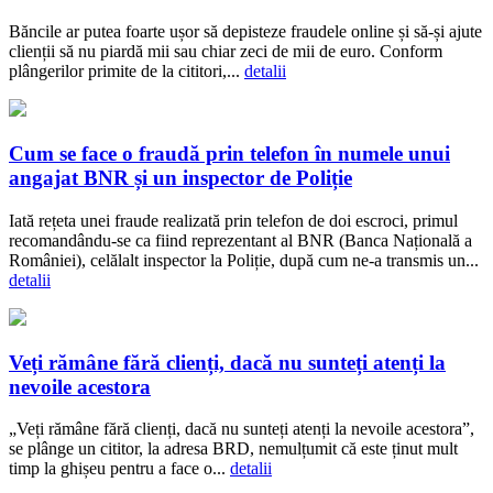
Băncile ar putea foarte ușor să depisteze fraudele online și să-și ajute
clienții să nu piardă mii sau chiar zeci de mii de euro. Conform
plângerilor primite de la cititori,...
detalii
Cum se face o fraudă prin telefon în numele unui
angajat BNR și un inspector de Poliție
Iată rețeta unei fraude realizată prin telefon de doi escroci, primul
recomandându-se ca fiind reprezentant al BNR (Banca Națională a
României), celălalt inspector la Poliție, după cum ne-a transmis un...
detalii
Veți rămâne fără clienți, dacă nu sunteți atenți la
nevoile acestora
„Veți rămâne fără clienți, dacă nu sunteți atenți la nevoile acestora”,
se plânge un cititor, la adresa BRD, nemulțumit că este ținut mult
timp la ghișeu pentru a face o...
detalii