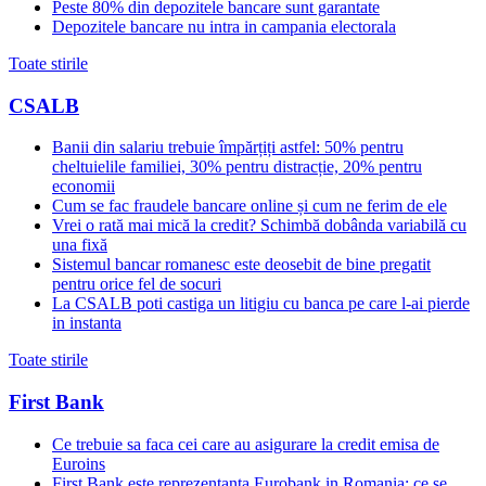
Peste 80% din depozitele bancare sunt garantate
Depozitele bancare nu intra in campania electorala
Toate stirile
CSALB
Banii din salariu trebuie împărțiți astfel: 50% pentru
cheltuielile familiei, 30% pentru distracție, 20% pentru
economii
Cum se fac fraudele bancare online și cum ne ferim de ele
Vrei o rată mai mică la credit? Schimbă dobânda variabilă cu
una fixă
Sistemul bancar romanesc este deosebit de bine pregatit
pentru orice fel de socuri
La CSALB poti castiga un litigiu cu banca pe care l-ai pierde
in instanta
Toate stirile
First Bank
Ce trebuie sa faca cei care au asigurare la credit emisa de
Euroins
First Bank este reprezentanta Eurobank in Romania: ce se