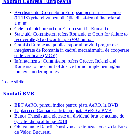
Noutati Comisia Europeana
Avertismentul Comitetului European pentru risc sistemic
(CERS) privind vulnerabilitățile din sistemul financiar al
Uniunii
Cele mai mici preturi din Europa sunt in Romania
State aid: Commission refers Romania to Court for failure to
recover illegal aid worth up to €92 million
Comisia Europeana publica raportul privind progresele
inregistrate de Romania in cadrul mecanismului de cooperare
si de verificare (MCV)
Infringements: Commission refers Greece, Ireland and
Romania to the Court of Justice for not implementing anti-
money laundering rules
Toate stirile
Noutati BVB
BET AeRO, primul indice pentru piata AeRO, la BVB
Laptaria cu Caimac s-a listat pe piata AeRO a BVB
Banca Transilvania plateste un dividend brut pe actiune de
0,17 lei din profitul pe 2018
Obligatiunile Bancii Transilvania se tranzactioneaza la Bursa
de Valori Bucuresti