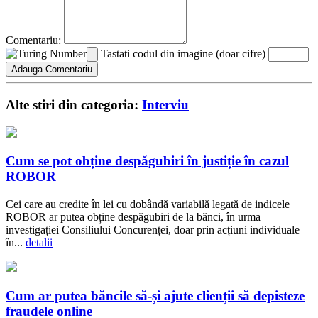
Comentariu:
Tastati codul din imagine (doar cifre)
Alte stiri din categoria:
Interviu
Cum se pot obține despăgubiri în justiție în cazul
ROBOR
Cei care au credite în lei cu dobândă variabilă legată de indicele
ROBOR ar putea obține despăgubiri de la bănci, în urma
investigației Consiliului Concurenței, doar prin acțiuni individuale
în...
detalii
Cum ar putea băncile să-și ajute clienții să depisteze
fraudele online