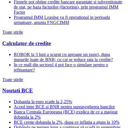
Firmele pot obtine credite bancare garantate si subventionate
de stat, pe baza facturilor (factoring), prin programul IMM
Factor
Programul IMM Leasing va fi operational in perioada
urmatoare, anunta FNGCIMM
Toate stirile
Calculator de credite
ROBOR la 3 luni a scazut cu aproape un punct, dupa
masurile luate de BNR; cu cat se reduce rata la credite?
In ce mall din sectorul 4 pot face o simulare pentru o
refinantare?
Toate stirile
Noutati BCE
Dobanda la euro scade la 2,25%
Acord intre BCE si BNR pentru supravegherea bancilor
Banca Centrala Europeana (BCE) explica de ce a majorat
dobanda la 2%
BCE creste dobanda la 2%, dupa ce inflatia a ajuns la 10%
Dobânda pe termen lung a continuat să scadă in septembrie