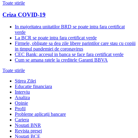
Toate stirile
Criza COVID-19
In majoritatea unitatilor BRD se poate intra fara certificat
verde
La BCR se poate intra fara certificat verde
Firmele, obligate sa dea zile libere parintilor care stau cu copiii
in timpul pandemiei de coronavirus
CEC Bank: accesul in banca se face fara certificat verde
Cum se amana ratele la creditele Garanti BBVA
Toate stirile
Stirea Zilei
Educatie financiara
Interviu
Analiza
Opinie
Profil
Probleme aplicații bancare
Cariera
Noutati BNR
Revista presei
Noutati BCE