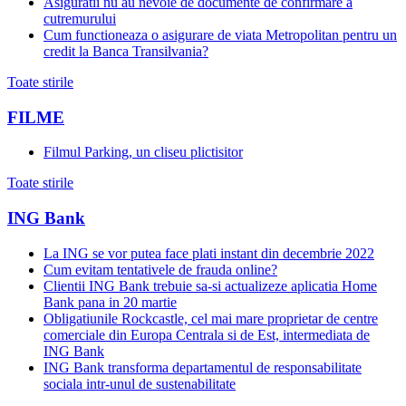
Asiguratii nu au nevoie de documente de confirmare a
cutremurului
Cum functioneaza o asigurare de viata Metropolitan pentru un
credit la Banca Transilvania?
Toate stirile
FILME
Filmul Parking, un cliseu plictisitor
Toate stirile
ING Bank
La ING se vor putea face plati instant din decembrie 2022
Cum evitam tentativele de frauda online?
Clientii ING Bank trebuie sa-si actualizeze aplicatia Home
Bank pana in 20 martie
Obligatiunile Rockcastle, cel mai mare proprietar de centre
comerciale din Europa Centrala si de Est, intermediata de
ING Bank
ING Bank transforma departamentul de responsabilitate
sociala intr-unul de sustenabilitate