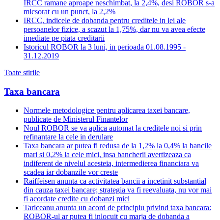
IRCC ramane aproape neschimbat, la 2,4%, desi ROBOR s-a
micsorat cu un punct, la 2,2%
IRCC, indicele de dobanda pentru creditele in lei ale
persoanelor fizice, a scazut la 1,75%, dar nu va avea efecte
imediate pe piata creditarii
Istoricul ROBOR la 3 luni, in perioada 01.08.1995 -
31.12.2019
Toate stirile
Taxa bancara
Normele metodologice pentru aplicarea taxei bancare,
publicate de Ministerul Finantelor
Noul ROBOR se va aplica automat la creditele noi si prin
refinantare la cele in derulare
Taxa bancara ar putea fi redusa de la 1,2% la 0,4% la bancile
mari si 0,2% la cele mici, insa bancherii avertizeaza ca
indiferent de nivelul acesteia, intermedierea financiara va
scadea iar dobanzile vor creste
Raiffeisen anunta ca activitatea bancii a incetinit substantial
din cauza taxei bancare; strategia va fi reevaluata, nu vor mai
fi acordate credite cu dobanzi mici
Tariceanu anunta un acord de principiu privind taxa bancara:
ROBOR-ul ar putea fi inlocuit cu marja de dobanda a