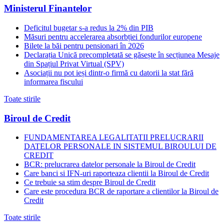
Ministerul Finantelor
Deficitul bugetar s-a redus la 2% din PIB
Măsuri pentru accelerarea absorbției fondurilor europene
Bilete la băi pentru pensionari în 2026
Declarația Unică precompletată se găsește în secțiunea Mesaje
din Spațiul Privat Virtual (SPV)
Asociații nu pot ieși dintr-o firmă cu datorii la stat fără
informarea fiscului
Toate stirile
Biroul de Credit
FUNDAMENTAREA LEGALITATII PRELUCRARII
DATELOR PERSONALE IN SISTEMUL BIROULUI DE
CREDIT
BCR: prelucrarea datelor personale la Biroul de Credit
Care banci si IFN-uri raporteaza clientii la Biroul de Credit
Ce trebuie sa stim despre Biroul de Credit
Care este procedura BCR de raportare a clientilor la Biroul de
Credit
Toate stirile