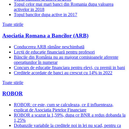
Topul celor mai mari banci din Romania dupa valoarea
activelor in 2018
Topul bancilor dupa active in 2017
Toate stirile
Asociatia Romana a Bancilor (ARB)
Conducerea ARB rămâne neschimbată
Lecții de educație financiară pentru profesori
Băncile din România nu au majorat comisioanele aferente
operațiunilor în numerar
Concurs de educatie financiara pentru elevi, cu premii in bani
Creditele acordate de banci au crescut cu 14% in 2022
Toate stirile
ROBOR
ROBOR: ce este, cum se calculeaza, ce il influenteaza,
explicat de Asociatia Pietelor Financiare
ROBOR a scazut la 1,59%, dupa ce BNR a redus dobanda la
1,25%
Dobanzile variabile la creditele noi in lei nu scad, pentru ca