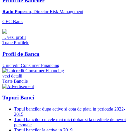
Profil de Bancher
Radu Popescu
, Director Risk Management
CEC Bank
...
vezi profil
Toate Profilele
Profil de Banca
Unicredit Consumer Financing
vezi detalii
Toate Bancile
Topuri Banci
Topul bancilor dupa active si cota de piata in perioada 2022-
2015
Topul bancilor cu cele mai mici dobanzi la creditele de nevoi
personale
Topul bancilor la active in 2019