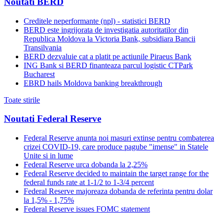
Noutati BERD
Creditele neperformante (npl) - statistici BERD
BERD este ingrijorata de investigatia autoritatilor din
Republica Moldova la Victoria Bank, subsidiara Bancii
Transilvania
BERD dezvaluie cat a platit pe actiunile Piraeus Bank
ING Bank si BERD finanteaza parcul logistic CTPark
Bucharest
EBRD hails Moldova banking breakthrough
Toate stirile
Noutati Federal Reserve
Federal Reserve anunta noi masuri extinse pentru combaterea
crizei COVID-19, care produce pagube "imense" in Statele
Unite si in lume
Federal Reserve urca dobanda la 2,25%
Federal Reserve decided to maintain the target range for the
federal funds rate at 1-1/2 to 1-3/4 percent
Federal Reserve majoreaza dobanda de referinta pentru dolar
la 1,5% - 1,75%
Federal Reserve issues FOMC statement