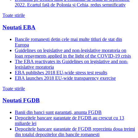
2022. Ecartul față de Polonia și Cehia, redus semnificativ
Toate stirile
Noutati EBA
Bancile romanesti detin cele mai multe titluri de stat din
Europa
Guidelines on legislative and non-legislative moratoria on
loan repayments applied in the light of the COVID-19 crisis
The EBA reactivates its Guidelines on legislative and non-
legislative moratoria
EBA publishes 2018 EU-wide stress test results
EBA launches 2018 EU-wide transparency exercise
Toate stirile
Noutati FGDB
Banii din banci sunt garantati, anunta FGDB
Depozitele bancare garantate de FGDB au crescut cu 13
miliarde lei
Depozitele bancare garantate de FGDB reprezinta doua treimi
din totalul depozitelor din bancile romanesti