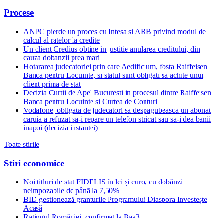
Procese
ANPC pierde un proces cu Intesa si ARB privind modul de
calcul al ratelor la credite
Un client Credius obtine in justitie anularea creditului, din
cauza dobanzii prea mari
Hotararea judecatoriei prin care Aedificium, fosta Raiffeisen
Banca pentru Locuinte, si statul sunt obligati sa achite unui
client prima de stat
Decizia Curtii de Apel Bucuresti in procesul dintre Raiffeisen
Banca pentru Locuinte si Curtea de Conturi
Vodafone, obligata de judecatori sa despagubeasca un abonat
caruia a refuzat sa-i repare un telefon stricat sau sa-i dea banii
inapoi (decizia instantei)
Toate stirile
Stiri economice
Noi titluri de stat FIDELIS în lei și euro, cu dobânzi
neimpozabile de pânã la 7,50%
BID gestionează granturile Programului Diaspora Investește
Acasă
Ratingul României, confirmat la Baa3