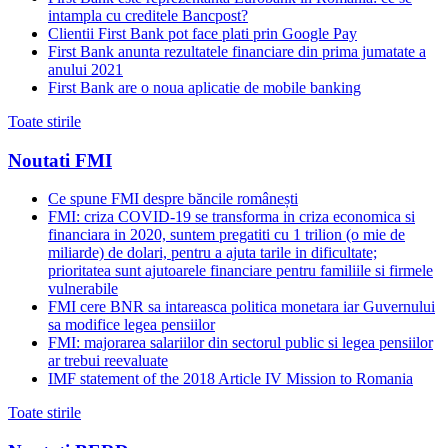
intampla cu creditele Bancpost?
Clientii First Bank pot face plati prin Google Pay
First Bank anunta rezultatele financiare din prima jumatate a
anului 2021
First Bank are o noua aplicatie de mobile banking
Toate stirile
Noutati FMI
Ce spune FMI despre băncile românești
FMI: criza COVID-19 se transforma in criza economica si
financiara in 2020, suntem pregatiti cu 1 trilion (o mie de
miliarde) de dolari, pentru a ajuta tarile in dificultate;
prioritatea sunt ajutoarele financiare pentru familiile si firmele
vulnerabile
FMI cere BNR sa intareasca politica monetara iar Guvernului
sa modifice legea pensiilor
FMI: majorarea salariilor din sectorul public si legea pensiilor
ar trebui reevaluate
IMF statement of the 2018 Article IV Mission to Romania
Toate stirile