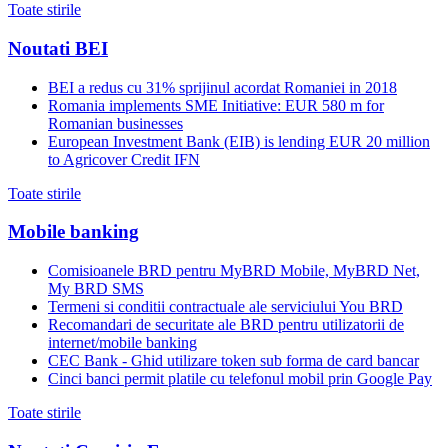
Toate stirile
Noutati BEI
BEI a redus cu 31% sprijinul acordat Romaniei in 2018
Romania implements SME Initiative: EUR 580 m for
Romanian businesses
European Investment Bank (EIB) is lending EUR 20 million
to Agricover Credit IFN
Toate stirile
Mobile banking
Comisioanele BRD pentru MyBRD Mobile, MyBRD Net,
My BRD SMS
Termeni si conditii contractuale ale serviciului You BRD
Recomandari de securitate ale BRD pentru utilizatorii de
internet/mobile banking
CEC Bank - Ghid utilizare token sub forma de card bancar
Cinci banci permit platile cu telefonul mobil prin Google Pay
Toate stirile