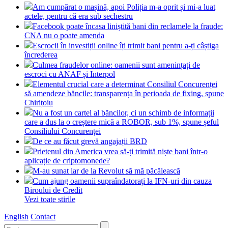
Am cumpărat o mașină, apoi Poliția m-a oprit și mi-a luat
actele, pentru că era sub sechestru
Facebook poate încasa liniștită bani din reclamele la fraude:
CNA nu o poate amenda
Escrocii în investiții online îți trimit bani pentru a-ți câștiga
încrederea
Culmea fraudelor online: oamenii sunt amenințați de
escroci cu ANAF și Interpol
Elementul crucial care a determinat Consiliul Concurenței
să amendeze băncile: transparența în perioada de fixing, spune
Chirițoiu
Nu a fost un cartel al băncilor, ci un schimb de informații
care a dus la o creștere mică a ROBOR, sub 1%, spune șeful
Consiliului Concurenței
De ce au făcut grevă angajații BRD
Prietenul din America vrea să-ți trimită niște bani într-o
aplicație de criptomonede?
M-au sunat iar de la Revolut să mă păcălească
Cum ajung oamenii supraîndatorați la IFN-uri din cauza
Biroului de Credit
Vezi toate stirile
English
Contact