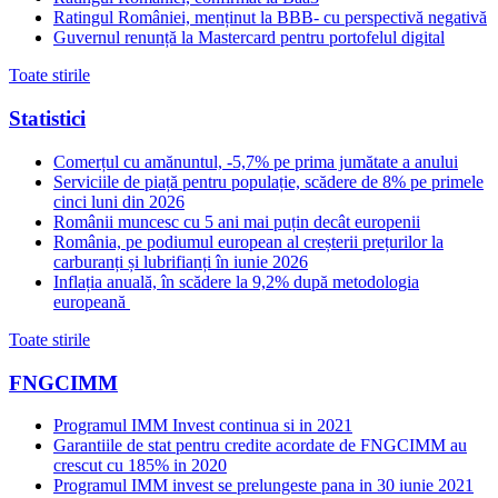
Ratingul României, menținut la BBB- cu perspectivă negativă
Guvernul renunță la Mastercard pentru portofelul digital
Toate stirile
Statistici
Comerțul cu amănuntul, -5,7% pe prima jumătate a anului
Serviciile de piață pentru populație, scădere de 8% pe primele
cinci luni din 2026
Românii muncesc cu 5 ani mai puțin decât europenii
România, pe podiumul european al creșterii prețurilor la
carburanți și lubrifianți în iunie 2026
Inflația anuală, în scădere la 9,2% după metodologia
europeană
Toate stirile
FNGCIMM
Programul IMM Invest continua si in 2021
Garantiile de stat pentru credite acordate de FNGCIMM au
crescut cu 185% in 2020
Programul IMM invest se prelungeste pana in 30 iunie 2021