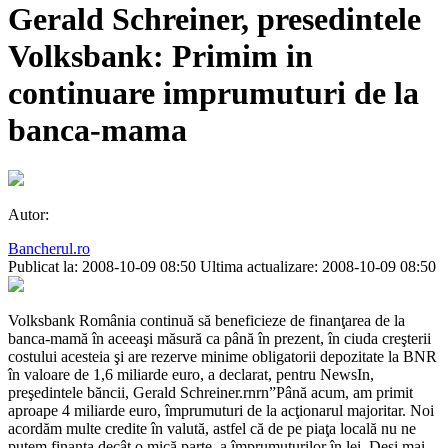
Gerald Schreiner, presedintele
Volksbank: Primim in
continuare imprumuturi de la
banca-mama
Autor:
Bancherul.ro
Publicat la: 2008-10-09 08:50
Ultima actualizare: 2008-10-09 08:50
Volksbank România continuă să beneficieze de finanţarea de la
banca-mamă în aceeaşi măsură ca până în prezent, în ciuda creşterii
costului acesteia şi are rezerve minime obligatorii depozitate la BNR
în valoare de 1,6 miliarde euro, a declarat, pentru NewsIn,
preşedintele băncii, Gerald Schreiner.rnrn”Până acum, am primit
aproape 4 miliarde euro, împrumuturi de la acţionarul majoritar. Noi
acordăm multe credite în valută, astfel că de pe piaţa locală nu ne
putem finanţa decât o mică parte, a împrumuturilor în lei. Deşi mai