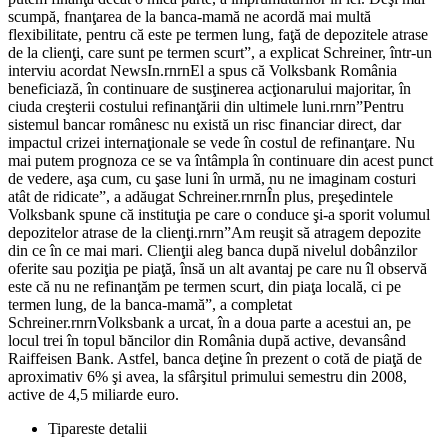
scumpă, fnanţarea de la banca-mamă ne acordă mai multă
flexibilitate, pentru că este pe termen lung, faţă de depozitele atrase
de la clienţi, care sunt pe termen scurt”, a explicat Schreiner, într-un
interviu acordat NewsIn.rnrnEl a spus că Volksbank România
beneficiază, în continuare de susţinerea acţionarului majoritar, în
ciuda creşterii costului refinanţării din ultimele luni.rnrn”Pentru
sistemul bancar românesc nu există un risc financiar direct, dar
impactul crizei internaţionale se vede în costul de refinanţare. Nu
mai putem prognoza ce se va întâmpla în continuare din acest punct
de vedere, aşa cum, cu şase luni în urmă, nu ne imaginam costuri
atât de ridicate”, a adăugat Schreiner.rnrnÎn plus, preşedintele
Volksbank spune că instituţia pe care o conduce şi-a sporit volumul
depozitelor atrase de la clienţi.rnrn”Am reuşit să atragem depozite
din ce în ce mai mari. Clienţii aleg banca după nivelul dobânzilor
oferite sau poziţia pe piaţă, însă un alt avantaj pe care nu îl observă
este că nu ne refinanţăm pe termen scurt, din piaţa locală, ci pe
termen lung, de la banca-mamă”, a completat
Schreiner.rnrnVolksbank a urcat, în a doua parte a acestui an, pe
locul trei în topul băncilor din România după active, devansând
Raiffeisen Bank. Astfel, banca deţine în prezent o cotă de piaţă de
aproximativ 6% şi avea, la sfârşitul primului semestru din 2008,
active de 4,5 miliarde euro.
Tipareste detalii