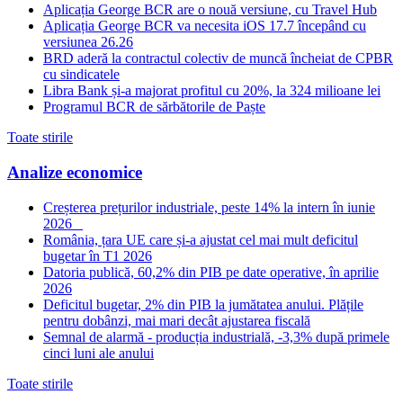
Aplicația George BCR are o nouă versiune, cu Travel Hub
Aplicația George BCR va necesita iOS 17.7 începând cu
versiunea 26.26
BRD aderă la contractul colectiv de muncă încheiat de CPBR
cu sindicatele
Libra Bank și-a majorat profitul cu 20%, la 324 milioane lei
Programul BCR de sărbătorile de Paște
Toate stirile
Analize economice
Creșterea prețurilor industriale, peste 14% la intern în iunie
2026
România, țara UE care și-a ajustat cel mai mult deficitul
bugetar în T1 2026
Datoria publică, 60,2% din PIB pe date operative, în aprilie
2026
Deficitul bugetar, 2% din PIB la jumătatea anului. Plățile
pentru dobânzi, mai mari decât ajustarea fiscală
Semnal de alarmă - producția industrială, -3,3% după primele
cinci luni ale anului
Toate stirile