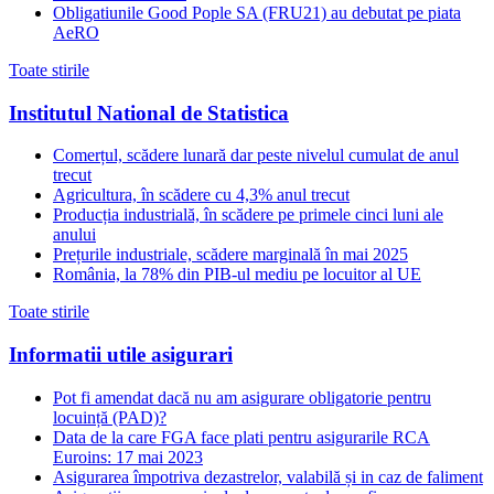
Obligatiunile Good Pople SA (FRU21) au debutat pe piata
AeRO
Toate stirile
Institutul National de Statistica
Comerțul, scădere lunară dar peste nivelul cumulat de anul
trecut
Agricultura, în scădere cu 4,3% anul trecut
Producția industrială, în scădere pe primele cinci luni ale
anului
Prețurile industriale, scădere marginală în mai 2025
România, la 78% din PIB-ul mediu pe locuitor al UE
Toate stirile
Informatii utile asigurari
Pot fi amendat dacă nu am asigurare obligatorie pentru
locuință (PAD)?
Data de la care FGA face plati pentru asigurarile RCA
Euroins: 17 mai 2023
Asigurarea împotriva dezastrelor, valabilă și in caz de faliment