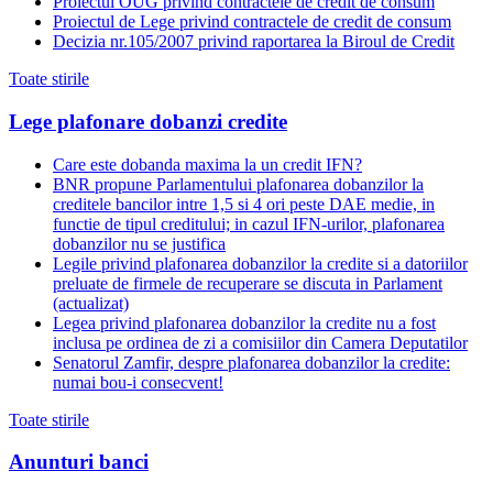
Proiectul OUG privind contractele de credit de consum
Proiectul de Lege privind contractele de credit de consum
Decizia nr.105/2007 privind raportarea la Biroul de Credit
Toate stirile
Lege plafonare dobanzi credite
Care este dobanda maxima la un credit IFN?
BNR propune Parlamentului plafonarea dobanzilor la
creditele bancilor intre 1,5 si 4 ori peste DAE medie, in
functie de tipul creditului; in cazul IFN-urilor, plafonarea
dobanzilor nu se justifica
Legile privind plafonarea dobanzilor la credite si a datoriilor
preluate de firmele de recuperare se discuta in Parlament
(actualizat)
Legea privind plafonarea dobanzilor la credite nu a fost
inclusa pe ordinea de zi a comisiilor din Camera Deputatilor
Senatorul Zamfir, despre plafonarea dobanzilor la credite:
numai bou-i consecvent!
Toate stirile
Anunturi banci