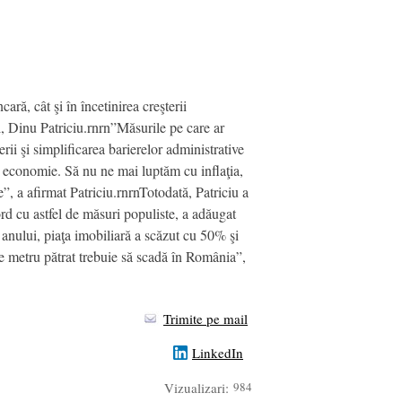
ară, cât şi în încetinirea creşterii
, Dinu Patriciu.rnrn”Măsurile pe care ar
rii şi simplificarea barierelor administrative
 în economie. Să nu ne mai luptăm cu inflaţia,
, a afirmat Patriciu.rnrnTotodată, Patriciu a
ord cu astfel de măsuri populiste, a adăugat
 anului, piaţa imobiliară a scăzut cu 50% şi
 pe metru pătrat trebuie să scadă în România”,
Trimite pe mail
LinkedIn
Vizualizari:
984