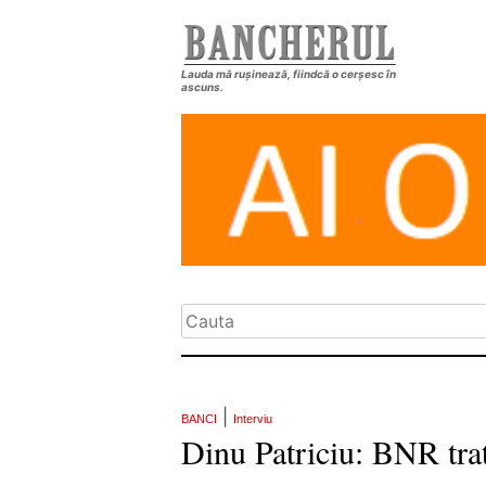
Lauda mă rușinează, fiindcă o cerșesc în
ascuns.
|
BANCI
Interviu
Dinu Patriciu: BNR tra