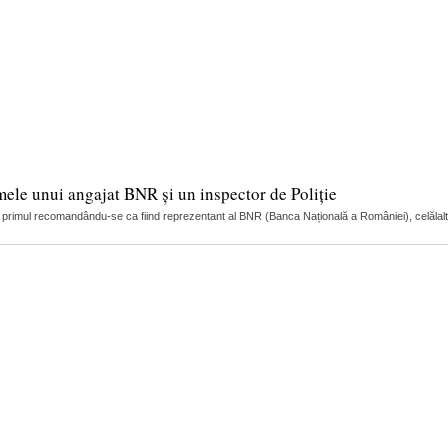
mele unui angajat BNR și un inspector de Poliție
ci, primul recomandându-se ca fiind reprezentant al BNR (Banca Națională a României), celălalt