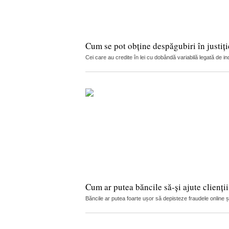
Cum se pot obține despăgubiri în justi
Cei care au credite în lei cu dobândă variabilă legată de in
Cum ar putea băncile să-și ajute clienți
Băncile ar putea foarte ușor să depisteze fraudele online și s