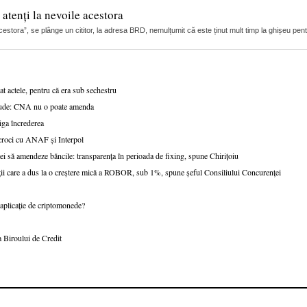
 atenți la nevoile acestora
 acestora”, se plânge un cititor, la adresa BRD, nemulțumit că este ținut mult timp la ghișeu pent
t actele, pentru că era sub sechestru
fraude: CNA nu o poate amenda
tiga încrederea
scroci cu ANAF și Interpol
ei să amendeze băncile: transparența în perioada de fixing, spune Chirițoiu
ații care a dus la o creștere mică a ROBOR, sub 1%, spune șeful Consiliului Concurenței
o aplicație de criptomonede?
 Biroului de Credit