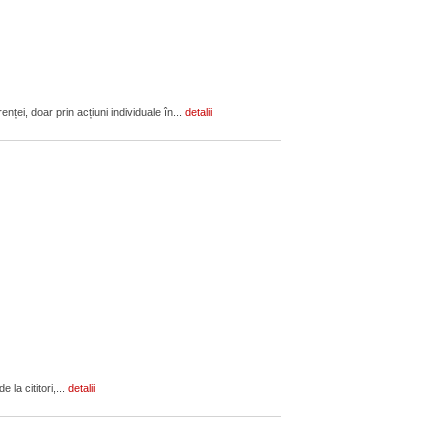
ței, doar prin acțiuni individuale în...
detalii
 la cititori,...
detalii