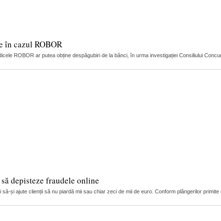
ție în cazul ROBOR
dicele ROBOR ar putea obține despăgubiri de la bănci, în urma investigației Consiliului Concuren
i să depisteze fraudele online
ă-și ajute clienții să nu piardă mii sau chiar zeci de mii de euro. Conform plângerilor primite de