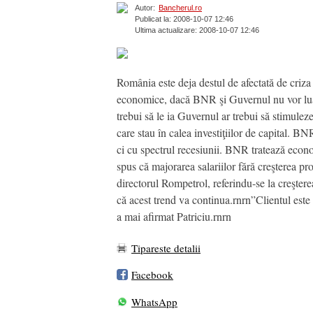
Autor:
Bancherul.ro
Publicat la: 2008-10-07 12:46
Ultima actualizare: 2008-10-07 12:46
România este deja destul de afectată de criza f
economice, dacă BNR şi Guvernul nu vor lua m
trebui să le ia Guvernul ar trebui să stimuleze
care stau în calea investiţiilor de capital. B
ci cu spectrul recesiunii. BNR tratează econo
spus că majorarea salariilor fără creşterea pr
directorul Rompetrol, referindu-se la creştere
că acest trend va continua.rnrn”Clientul este 
a mai afirmat Patriciu.rnrn
Tipareste detalii
Facebook
WhatsApp