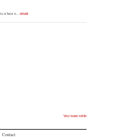
ru a face o...
detalii
Vezi toate stirile
Contact