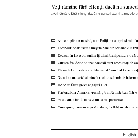
Veți rămâne fără clienți, dacă nu sunteți
„Veți rămâne fără clienți, dacă nu sunteți atenți la nevoile
Am cumpărat o mașină, apoi Poliția m-a oprit și mi-a lua
Facebook poate încasa liniștită bani din reclamele la 
Escrocii în investiții online îți trimit bani pentru a-ți câș
Culmea fraudelor online: oamenii sunt amenințați de e
Elementul crucial care a determinat Consiliul Concurenț
Nu a fost un cartel al băncilor, ci un schimb de inform
De ce au făcut grevă angajații BRD
Prietenul din America vrea să-ți trimită niște bani într-
M-au sunat iar de la Revolut să mă păcălească
Cum ajung oamenii supraîndatorați la IFN-uri din cauza
English