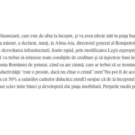
inanciară, care este de-abia la început, şi va avea efecte atât în piaţa banc
ăsuri, a declarat, marţi, la Alma-Ata, directorul general al Rompetrol
 dezvoltarea infrastructurii, foarte rapid, prin modificarea Legii exproprie
NR va trebui să relaxeze toate condiţiile de creditare şi să injecteze bani
mia României de guturai, când ea are ciumă, care ar trebui să se termine”
oductivităţii “este o prostie, dacă nu chiar o crimă”.rnrn”Nu pot fi de ac
a cu 50% a salariilor cadrelor didactice.rnrnEl susţine că de la începutul
un sclav între bănci şi developerii din piaţa imobiliară. Preţurile medii