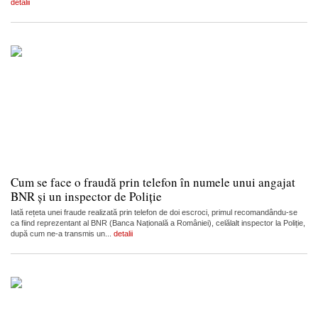
detalii
Cum se face o fraudă prin telefon în numele unui angajat
BNR și un inspector de Poliție
Iată rețeta unei fraude realizată prin telefon de doi escroci, primul recomandându-se
ca fiind reprezentant al BNR (Banca Națională a României), celălalt inspector la Poliție,
după cum ne-a transmis un...
detalii