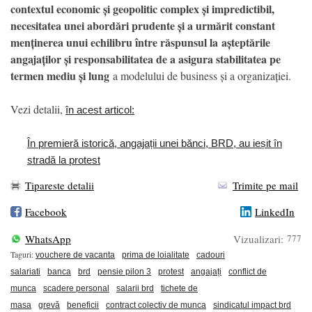
contextul economic și geopolitic complex și impredictibil,
necesitatea unei abordări prudente și a urmărit constant
menținerea unui echilibru între răspunsul la
așteptările
angajaților și responsabilitatea de a asigura stabilitatea pe
termen mediu și lung
a modelului de business și a organizației.
Vezi detalii,
în acest articol:
În premieră istorică, angajații unei bănci, BRD, au ieșit în
stradă la protest
Tipareste detalii
Trimite pe mail
Facebook
LinkedIn
WhatsApp
Vizualizari:
777
Taguri:
vouchere de vacanta
prima de loialitate
cadouri
salariati
banca
brd
pensie pilon 3
protest
angajați
conflict de
munca
scadere personal
salarii brd
tichete de
masa
grevă
beneficii
contract colectiv de munca
sindicatul impact brd