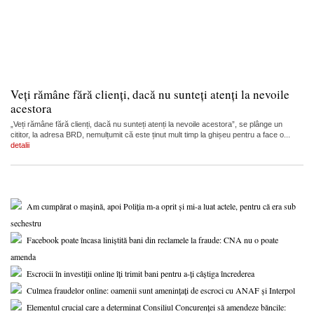
Veți rămâne fără clienți, dacă nu sunteți atenți la nevoile
acestora
„Veți rămâne fără clienți, dacă nu sunteți atenți la nevoile acestora”, se plânge un
cititor, la adresa BRD, nemulțumit că este ținut mult timp la ghișeu pentru a face o...
detalii
Am cumpărat o mașină, apoi Poliția m-a oprit și mi-a luat actele, pentru că era sub
sechestru
Facebook poate încasa liniștită bani din reclamele la fraude: CNA nu o poate
amenda
Escrocii în investiții online îți trimit bani pentru a-ți câștiga încrederea
Culmea fraudelor online: oamenii sunt amenințați de escroci cu ANAF și Interpol
Elementul crucial care a determinat Consiliul Concurenței să amendeze băncile: