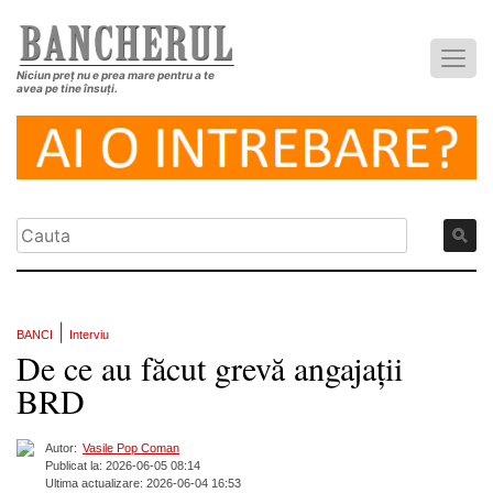
Niciun preț nu e prea mare pentru a te
avea pe tine însuți.
|
BANCI
Interviu
De ce au făcut grevă angajații
BRD
Autor:
Vasile Pop Coman
Publicat la: 2026-06-05 08:14
Ultima actualizare: 2026-06-04 16:53