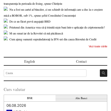
transparența în perioada de fixing, spune Chirițoiu
Nu a fost un cartel al băncilor, ci un schimb de informații care a dus la o creștere
mică a ROBOR, sub 1%, spune șeful Consiliului Concurenței
De ce au făcut grevă angajații BRD
Prietenul din America vrea să-ți trimită niște bani într-o aplicație de criptomonede?
M-au sunat iar de la Revolut să mă păcălească
Cum ajung oamenii supraîndatorați la IFN-uri din cauza Biroului de Credit
Vezi toate stirile
English
Contact
Curs valutar
BNR
Alte Banci
06.08.2026