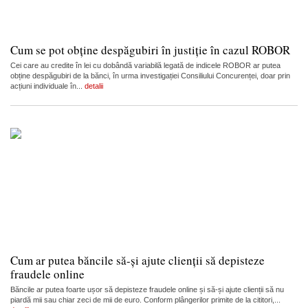
Cum se pot obține despăgubiri în justiție în cazul ROBOR
Cei care au credite în lei cu dobândă variabilă legată de indicele ROBOR ar putea
obține despăgubiri de la bănci, în urma investigației Consiliului Concurenței, doar prin
acțiuni individuale în...
detalii
Cum ar putea băncile să-și ajute clienții să depisteze
fraudele online
Băncile ar putea foarte ușor să depisteze fraudele online și să-și ajute clienții să nu
piardă mii sau chiar zeci de mii de euro. Conform plângerilor primite de la cititori,...