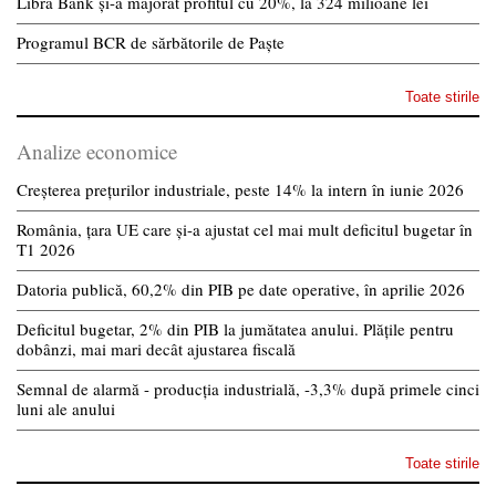
Libra Bank și-a majorat profitul cu 20%, la 324 milioane lei
Programul BCR de sărbătorile de Paște
Toate stirile
Analize economice
Creșterea prețurilor industriale, peste 14% la intern în iunie 2026
România, țara UE care și-a ajustat cel mai mult deficitul bugetar în
T1 2026
Datoria publică, 60,2% din PIB pe date operative, în aprilie 2026
Deficitul bugetar, 2% din PIB la jumătatea anului. Plățile pentru
dobânzi, mai mari decât ajustarea fiscală
Semnal de alarmă - producția industrială, -3,3% după primele cinci
luni ale anului
Toate stirile