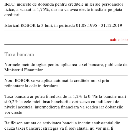
IRCC, indicele de dobanda pentru creditele in lei ale persoanelor
fizice, a scazut la 1,75%, dar nu va avea efecte imediate pe piata
creditarii
Istoricul ROBOR la 3 luni, in perioada 01.08.1995 - 31.12.2019
Toate stirile
Taxa bancara
Normele metodologice pentru aplicarea taxei bancare, publicate de
Ministerul Finantelor
Noul ROBOR se va aplica automat la creditele noi si prin
refinantare la cele in derulare
Taxa bancara ar putea fi redusa de la 1,2% la 0,4% la bancile mari
si 0,2% la cele mici, insa bancherii avertizeaza ca indiferent de
nivelul acesteia, intermedierea financiara va scadea iar dobanzile
vor creste
Raiffeisen anunta ca activitatea bancii a incetinit substantial din
cauza taxei bancare; strategia va fi reevaluata, nu vor mai fi