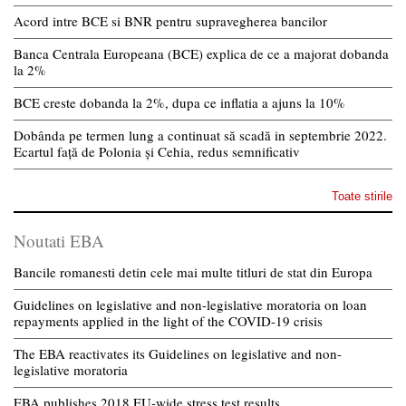
Acord intre BCE si BNR pentru supravegherea bancilor
Banca Centrala Europeana (BCE) explica de ce a majorat dobanda
la 2%
BCE creste dobanda la 2%, dupa ce inflatia a ajuns la 10%
Dobânda pe termen lung a continuat să scadă in septembrie 2022.
Ecartul față de Polonia și Cehia, redus semnificativ
Toate stirile
Noutati EBA
Bancile romanesti detin cele mai multe titluri de stat din Europa
Guidelines on legislative and non-legislative moratoria on loan
repayments applied in the light of the COVID-19 crisis
The EBA reactivates its Guidelines on legislative and non-
legislative moratoria
EBA publishes 2018 EU-wide stress test results