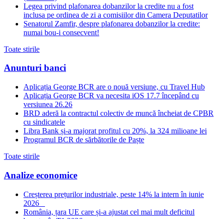
Legea privind plafonarea dobanzilor la credite nu a fost
inclusa pe ordinea de zi a comisiilor din Camera Deputatilor
Senatorul Zamfir, despre plafonarea dobanzilor la credite:
numai bou-i consecvent!
Toate stirile
Anunturi banci
Aplicația George BCR are o nouă versiune, cu Travel Hub
Aplicația George BCR va necesita iOS 17.7 începând cu
versiunea 26.26
BRD aderă la contractul colectiv de muncă încheiat de CPBR
cu sindicatele
Libra Bank și-a majorat profitul cu 20%, la 324 milioane lei
Programul BCR de sărbătorile de Paște
Toate stirile
Analize economice
Creșterea prețurilor industriale, peste 14% la intern în iunie
2026
România, țara UE care și-a ajustat cel mai mult deficitul