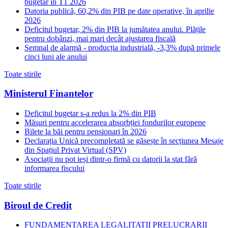
bugetar în T1 2026
Datoria publică, 60,2% din PIB pe date operative, în aprilie
2026
Deficitul bugetar, 2% din PIB la jumătatea anului. Plățile
pentru dobânzi, mai mari decât ajustarea fiscală
Semnal de alarmă - producția industrială, -3,3% după primele
cinci luni ale anului
Toate stirile
Ministerul Finantelor
Deficitul bugetar s-a redus la 2% din PIB
Măsuri pentru accelerarea absorbției fondurilor europene
Bilete la băi pentru pensionari în 2026
Declarația Unică precompletată se găsește în secțiunea Mesaje
din Spațiul Privat Virtual (SPV)
Asociații nu pot ieși dintr-o firmă cu datorii la stat fără
informarea fiscului
Toate stirile
Biroul de Credit
FUNDAMENTAREA LEGALITATII PRELUCRARII