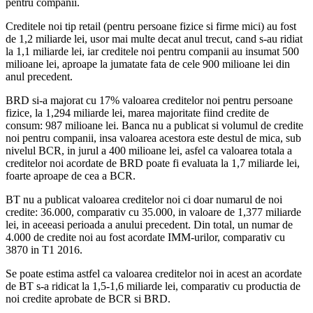
pentru companii.
Creditele noi tip retail (pentru persoane fizice si firme mici) au fost
de 1,2 miliarde lei, usor mai multe decat anul trecut, cand s-au ridiat
la 1,1 miliarde lei, iar creditele noi pentru companii au insumat 500
milioane lei, aproape la jumatate fata de cele 900 milioane lei din
anul precedent.
BRD si-a majorat cu 17% valoarea creditelor noi pentru persoane
fizice, la 1,294 miliarde lei, marea majoritate fiind credite de
consum: 987 milioane lei. Banca nu a publicat si volumul de credite
noi pentru companii, insa valoarea acestora este destul de mica, sub
nivelul BCR, in jurul a 400 milioane lei, asfel ca valoarea totala a
creditelor noi acordate de BRD poate fi evaluata la 1,7 miliarde lei,
foarte aproape de cea a BCR.
BT nu a publicat valoarea creditelor noi ci doar numarul de noi
credite: 36.000, comparativ cu 35.000, in valoare de 1,377 miliarde
lei, in aceeasi perioada a anului precedent. Din total, un numar de
4.000 de credite noi au fost acordate IMM-urilor, comparativ cu
3870 in T1 2016.
Se poate estima astfel ca valoarea creditelor noi in acest an acordate
de BT s-a ridicat la 1,5-1,6 miliarde lei, comparativ cu productia de
noi credite aprobate de BCR si BRD.