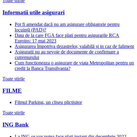
Toate stirile
Informatii utile asigurari
Pot fi amendat dacă nu am asigurare obligatorie pentru
locuință (PAD)?
Data de la care FGA face plati pentru asigurarile RCA
Euroins: 17 mai 2023
Asigurarea împotriva dezastrelor, valabilă și in caz de faliment
Asiguratii nu au nevoie de documente de confirmare a
cutremurului
Cum functioneaza o asigurare de viata Metropolitan pentru un
credit la Banca Transilvania?
Toate stirile
FILME
Filmul Parking, un cliseu plictisitor
Toate stirile
ING Bank
La ING se vor putea face plati instant din decembrie 2022