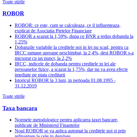
Toate stirile
ROBOR
ROBOR: ce este, cum se calculeaza, ce il influenteaza,
explicat de Asociatia Pietelor Financiare
ROBOR a scazut la 1,59%, dupa ce BNR a redus dobanda la
1,25%
Dobanzile variabile la creditele noi in lei nu scad, pentru ca
IRCC ramane aproape neschimbat, la 2,4%, desi ROBOR s-a
micsorat cu un punct, la 2,2%
IRCC, indicele de dobanda pentru creditele in lei ale
persoanelor fizice, a scazut la 1,75%, dar nu va avea efecte
imediate pe piata creditarii
Istoricul ROBOR la 3 luni, in perioada 01.08.1995 -
31.12.2019
Toate stirile
Taxa bancara
Normele metodologice pentru aplicarea taxei bancare,
publicate de Ministerul Finantelor
Noul ROBOR se va aplica automat la creditele noi si prin
refinantare la cele in derulare