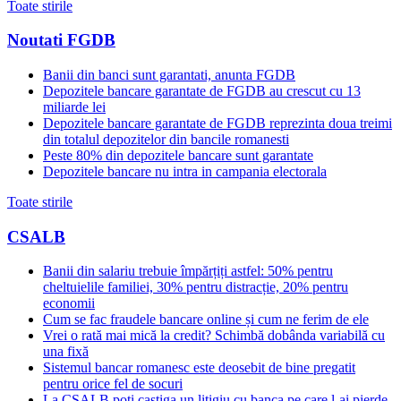
Toate stirile
Noutati FGDB
Banii din banci sunt garantati, anunta FGDB
Depozitele bancare garantate de FGDB au crescut cu 13
miliarde lei
Depozitele bancare garantate de FGDB reprezinta doua treimi
din totalul depozitelor din bancile romanesti
Peste 80% din depozitele bancare sunt garantate
Depozitele bancare nu intra in campania electorala
Toate stirile
CSALB
Banii din salariu trebuie împărțiți astfel: 50% pentru
cheltuielile familiei, 30% pentru distracție, 20% pentru
economii
Cum se fac fraudele bancare online și cum ne ferim de ele
Vrei o rată mai mică la credit? Schimbă dobânda variabilă cu
una fixă
Sistemul bancar romanesc este deosebit de bine pregatit
pentru orice fel de socuri
La CSALB poti castiga un litigiu cu banca pe care l-ai pierde