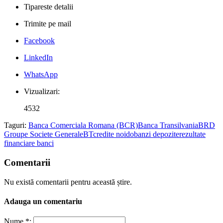
Tipareste detalii
Trimite pe mail
Facebook
LinkedIn
WhatsApp
Vizualizari:
4532
Taguri:
Banca Comerciala Romana (BCR)
Banca Transilvania
BRD
Groupe Societe Generale
BT
credite noi
dobanzi depozite
rezultate
financiare banci
Comentarii
Nu există comentarii pentru această știre.
Adauga un comentariu
Nume *: