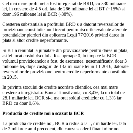
Cel mai mare profit net a fost inregistrat de BRD, cu 330 milioane
lei, in crestere de 4,5 ori, fata de 266 milioane lei al BT (+15%) si
doar 196 milioane lei al BCR (-38%).
Cresterea substantiala a profitului BRD s-a datorat reversarilor de
provizioane constituite anul trecut pentru riscurile evaluate aferente
potentialelor pierderi din aplicarea Legii 77/2016 privind darea in
plata si altor credite neperformante.
Si BT a renuntat la jumatate din provizioanele pentru darea in plata,
astfel incat costul riscului a fost aproape 0, in timp ce la BCR
volumul provizioanelor a fost, de asemenea, nesemnificativ, doar 3
milioane lei, dupa castiguri de 132 milioane lei in T1 2016, datorate
reversarilor de provizioane pentru credite neperformante constituite
in 2015.
In privinta stocului de credite acordate clientilor, cea mai mare
crestere a inregistrat-o Banca Transilvania, cu 3,4%, la un total de
28,1 miliarde lei. BCR si-a majorat soldul creditelor cu 1,3% iar
BRD cu doar 0,6%.
Productia de credite noi a scazut la BCR
La productia de credite noi, BCR a redus-o la 1,7 miliarde lei, fata
de 2 miliarde anul precedent, din cauza scaderii finantarilor noi