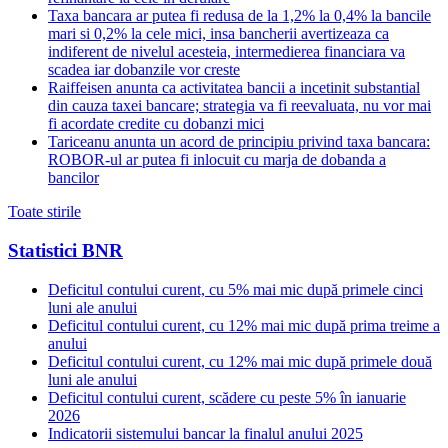
Taxa bancara ar putea fi redusa de la 1,2% la 0,4% la bancile
mari si 0,2% la cele mici, insa bancherii avertizeaza ca
indiferent de nivelul acesteia, intermedierea financiara va
scadea iar dobanzile vor creste
Raiffeisen anunta ca activitatea bancii a incetinit substantial
din cauza taxei bancare; strategia va fi reevaluata, nu vor mai
fi acordate credite cu dobanzi mici
Tariceanu anunta un acord de principiu privind taxa bancara:
ROBOR-ul ar putea fi inlocuit cu marja de dobanda a
bancilor
Toate stirile
Statistici BNR
Deficitul contului curent, cu 5% mai mic după primele cinci
luni ale anului
Deficitul contului curent, cu 12% mai mic după prima treime a
anului
Deficitul contului curent, cu 12% mai mic după primele două
luni ale anului
Deficitul contului curent, scădere cu peste 5% în ianuarie
2026
Indicatorii sistemului bancar la finalul anului 2025