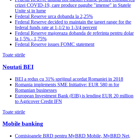
crizei COVID-19, care produce pagube "imense" in Statele
Unite si in lume
Federal Reserve urca dobanda la 2,25%
Federal Reserve decided to maintain the target range for the
federal funds rate at 1-1/2 to 1-3/4 percent
Federal Reserve majoreaza dobanda de referinta pentru dolar
la 1,5% - 1,75%
Federal Reserve issues FOMC statement
Toate stirile
Noutati BEI
BEI a redus cu 31% sprijinul acordat Romaniei in 2018
Romania implements SME Initiative: EUR 580 m for
Romanian businesses
European Investment Bank (EIB) is lending EUR 20 million
to Agricover Credit IFN
Toate stirile
Mobile banking
Comisioanele BRD pentru MyBRD Mobile, MyBRD Net,