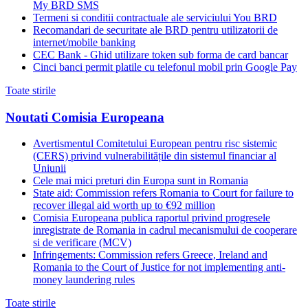
My BRD SMS
Termeni si conditii contractuale ale serviciului You BRD
Recomandari de securitate ale BRD pentru utilizatorii de
internet/mobile banking
CEC Bank - Ghid utilizare token sub forma de card bancar
Cinci banci permit platile cu telefonul mobil prin Google Pay
Toate stirile
Noutati Comisia Europeana
Avertismentul Comitetului European pentru risc sistemic
(CERS) privind vulnerabilitățile din sistemul financiar al
Uniunii
Cele mai mici preturi din Europa sunt in Romania
State aid: Commission refers Romania to Court for failure to
recover illegal aid worth up to €92 million
Comisia Europeana publica raportul privind progresele
inregistrate de Romania in cadrul mecanismului de cooperare
si de verificare (MCV)
Infringements: Commission refers Greece, Ireland and
Romania to the Court of Justice for not implementing anti-
money laundering rules
Toate stirile