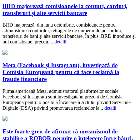
BRD majorează comisioanele la conturi, carduri,
transferuri și alte servicii bancare
BRD majorează, din luna octombrie, comisioanele pentru
administrarea conturilor, retragerile de numerar de pe carduri,
transferuri de bani și alte servicii bancare. În plus, BRD introduce și
noi comisioane, precum...
detalii
Meta (Facebook și Instagram), investigată de
Comisia Europeană pentru că face reclamă la
fraude financiare
Firma americană Meta, administratorul platformelor sociale
Facebook și Instagram sunt investigate în prezent de Comisia
Europeană pentru o posibilă încălcare a Actului privind Serviciile
Digitale (DSA) privind promovarea reclamelor la...
detalii
Este foarte greu de afirmat că mecanismul de
stabilire a ROBOR permite o înțelegere între bănci,