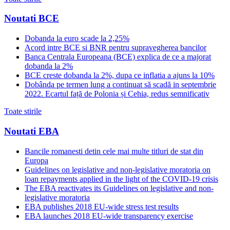
Noutati BCE
Dobanda la euro scade la 2,25%
Acord intre BCE si BNR pentru supravegherea bancilor
Banca Centrala Europeana (BCE) explica de ce a majorat
dobanda la 2%
BCE creste dobanda la 2%, dupa ce inflatia a ajuns la 10%
Dobânda pe termen lung a continuat să scadă in septembrie
2022. Ecartul față de Polonia și Cehia, redus semnificativ
Toate stirile
Noutati EBA
Bancile romanesti detin cele mai multe titluri de stat din
Europa
Guidelines on legislative and non-legislative moratoria on
loan repayments applied in the light of the COVID-19 crisis
The EBA reactivates its Guidelines on legislative and non-
legislative moratoria
EBA publishes 2018 EU-wide stress test results
EBA launches 2018 EU-wide transparency exercise