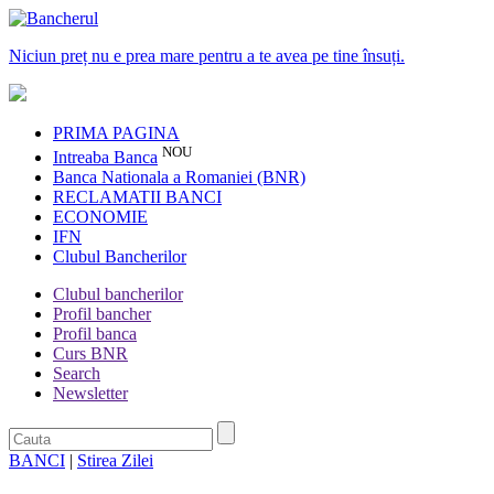
Niciun preț nu e prea mare pentru a te avea pe tine însuți.
PRIMA PAGINA
NOU
Intreaba Banca
Banca Nationala a Romaniei (BNR)
RECLAMATII BANCI
ECONOMIE
IFN
Clubul Bancherilor
Clubul bancherilor
Profil bancher
Profil banca
Curs BNR
Search
Newsletter
BANCI
|
Stirea Zilei