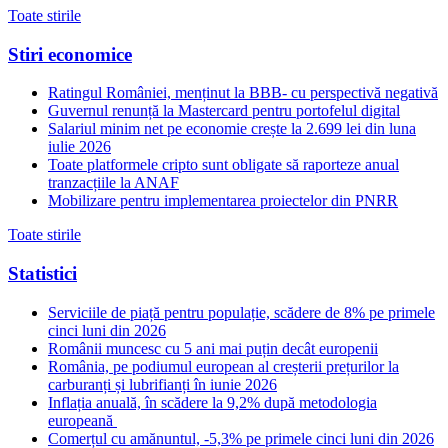
Toate stirile
Stiri economice
Ratingul României, menținut la BBB- cu perspectivă negativă
Guvernul renunță la Mastercard pentru portofelul digital
Salariul minim net pe economie crește la 2.699 lei din luna
iulie 2026
Toate platformele cripto sunt obligate să raporteze anual
tranzacțiile la ANAF
Mobilizare pentru implementarea proiectelor din PNRR
Toate stirile
Statistici
Serviciile de piață pentru populație, scădere de 8% pe primele
cinci luni din 2026
Românii muncesc cu 5 ani mai puțin decât europenii
România, pe podiumul european al creșterii prețurilor la
carburanți și lubrifianți în iunie 2026
Inflația anuală, în scădere la 9,2% după metodologia
europeană
Comerțul cu amănuntul, -5,3% pe primele cinci luni din 2026