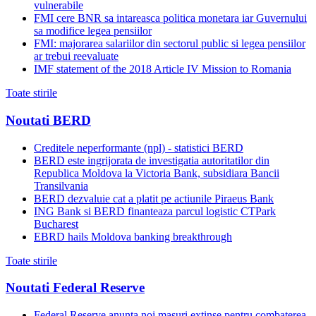
vulnerabile
FMI cere BNR sa intareasca politica monetara iar Guvernului
sa modifice legea pensiilor
FMI: majorarea salariilor din sectorul public si legea pensiilor
ar trebui reevaluate
IMF statement of the 2018 Article IV Mission to Romania
Toate stirile
Noutati BERD
Creditele neperformante (npl) - statistici BERD
BERD este ingrijorata de investigatia autoritatilor din
Republica Moldova la Victoria Bank, subsidiara Bancii
Transilvania
BERD dezvaluie cat a platit pe actiunile Piraeus Bank
ING Bank si BERD finanteaza parcul logistic CTPark
Bucharest
EBRD hails Moldova banking breakthrough
Toate stirile
Noutati Federal Reserve
Federal Reserve anunta noi masuri extinse pentru combaterea