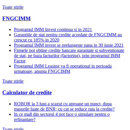
Toate stirile
FNGCIMM
Programul IMM Invest continua si in 2021
Garantiile de stat pentru credite acordate de FNGCIMM au
crescut cu 185% in 2020
Programul IMM invest se prelungeste pana in 30 iunie 2021
Firmele pot obtine credite bancare garantate si subventionate
de stat, pe baza facturilor (factoring), prin programul IMM
Factor
Programul IMM Leasing va fi operational in perioada
urmatoare, anunta FNGCIMM
Toate stirile
Calculator de credite
ROBOR la 3 luni a scazut cu aproape un punct, dupa
masurile luate de BNR; cu cat se reduce rata la credite?
In ce mall din sectorul 4 pot face o simulare pentru o
refinantare?
Toate stirile