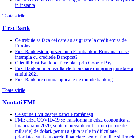
in instanta
Toate stirile
First Bank
Ce trebuie sa faca cei care au asigurare la credit emisa de
Euroins
First Bank este reprezentanta Eurobank in Romania: ce se
intampla cu creditele Bancpost?
Clientii First Bank pot face plati prin Google Pay
First Bank anunta rezultatele financiare din prima jumatate a
anului 2021
First Bank are o noua aplicatie de mobile banking
Toate stirile
Noutati FMI
Ce spune FMI despre băncile românești
FMI: criza COVID-19 se transforma in criza economica si
financiara in 2020, suntem pregatiti cu 1 trilion (o mie de
miliarde) de dolari, pentru a ajuta tarile in dificultate;
prioritatea sunt ajutoarele financiare pentru familiile si firmele