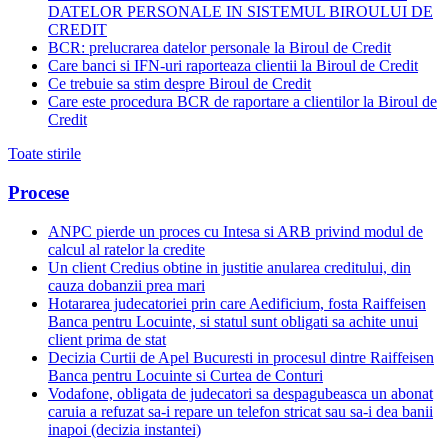
DATELOR PERSONALE IN SISTEMUL BIROULUI DE
CREDIT
BCR: prelucrarea datelor personale la Biroul de Credit
Care banci si IFN-uri raporteaza clientii la Biroul de Credit
Ce trebuie sa stim despre Biroul de Credit
Care este procedura BCR de raportare a clientilor la Biroul de
Credit
Toate stirile
Procese
ANPC pierde un proces cu Intesa si ARB privind modul de
calcul al ratelor la credite
Un client Credius obtine in justitie anularea creditului, din
cauza dobanzii prea mari
Hotararea judecatoriei prin care Aedificium, fosta Raiffeisen
Banca pentru Locuinte, si statul sunt obligati sa achite unui
client prima de stat
Decizia Curtii de Apel Bucuresti in procesul dintre Raiffeisen
Banca pentru Locuinte si Curtea de Conturi
Vodafone, obligata de judecatori sa despagubeasca un abonat
caruia a refuzat sa-i repare un telefon stricat sau sa-i dea banii
inapoi (decizia instantei)