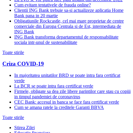
Cum evitam tentativele de frauda online?
Clientii ING Bank trebuie sa-si actualizeze aplicatia Home
Bank pana in 20 martie
Obligatiunile Rockcastle, cel mai mare proprietar de centre
comerciale din Europa Centrala si de Est, intermediata de
ING Bank
ING Bank transforma departamentul de responsabilitate
sociala intr-unul de sustenabilitate
Toate stirile
Criza COVID-19
In majoritatea unitatilor BRD se poate intra fara certificat
verde
La BCR se poate intra fara certificat verde
Firmele, obligate sa dea zile libere parintilor care stau cu copiii
in timpul pandemiei de coronavirus
CEC Bank: accesul in banca se face fara certificat verde
Cum se amana ratele la creditele Garanti BBVA
Toate stirile
Stirea Zilei
Educatie financiara