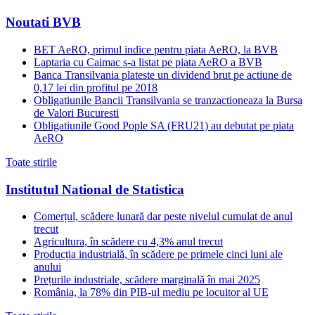
Noutati BVB
BET AeRO, primul indice pentru piata AeRO, la BVB
Laptaria cu Caimac s-a listat pe piata AeRO a BVB
Banca Transilvania plateste un dividend brut pe actiune de
0,17 lei din profitul pe 2018
Obligatiunile Bancii Transilvania se tranzactioneaza la Bursa
de Valori Bucuresti
Obligatiunile Good Pople SA (FRU21) au debutat pe piata
AeRO
Toate stirile
Institutul National de Statistica
Comerțul, scădere lunară dar peste nivelul cumulat de anul
trecut
Agricultura, în scădere cu 4,3% anul trecut
Producția industrială, în scădere pe primele cinci luni ale
anului
Prețurile industriale, scădere marginală în mai 2025
România, la 78% din PIB-ul mediu pe locuitor al UE