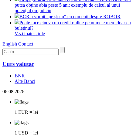
putea obține abia peste 5 ani; exemplu de calcul al unui
potențial prejudiciu
BCR a vorbit "pe șleau" cu oamenii despre ROBOR
Poate face cineva un credit online pe numele meu, doar cu
buletinul?
Vezi toate stirile
English
Contact
Curs valutar
BNR
Alte Banci
06.08.2026
1 EUR = lei
1 USD = lei