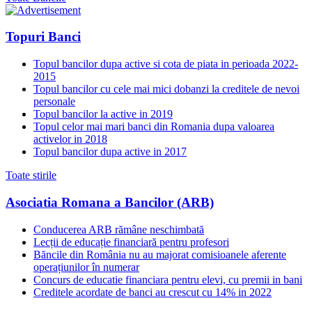
Topuri Banci
Topul bancilor dupa active si cota de piata in perioada 2022-
2015
Topul bancilor cu cele mai mici dobanzi la creditele de nevoi
personale
Topul bancilor la active in 2019
Topul celor mai mari banci din Romania dupa valoarea
activelor in 2018
Topul bancilor dupa active in 2017
Toate stirile
Asociatia Romana a Bancilor (ARB)
Conducerea ARB rămâne neschimbată
Lecții de educație financiară pentru profesori
Băncile din România nu au majorat comisioanele aferente
operațiunilor în numerar
Concurs de educatie financiara pentru elevi, cu premii in bani
Creditele acordate de banci au crescut cu 14% in 2022