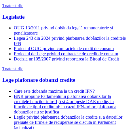
Toate stirile
Legislatie
OUG 13/2011 privind dobânda legală remuneratorie și
penalizatoare
Legea 243 din 2024 privind plafonarea dobânzilor la creditele
IFN
Proiectul OUG privind contractele de credit de consum
Proiectul de Lege privind contractele de credit de consum
Decizia nr.105/2007 privind raportarea la Biroul de Credit
Toate stirile
Lege plafonare dobanzi credite
Care este dobanda maxima la un credit IFN?
BNR propune Parlamentului plafonarea dobanzilor la
creditele bancilor intre 1,5 si 4 ori peste DAE medie, in
functie de tipul creditului; in cazul IFN-urilor, plafonarea
dobanzilor nu se justifica
Legile privind plafonarea dobanzilor la credite si a datoriilor
preluate de firmele de recuperare se discuta in Parlament
(actualizat)