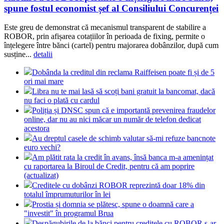
spune fostul economist șef al Consiliului Concurenței
Este greu de demonstrat că mecanismul transparent de stabilire a
ROBOR, prin afișarea cotațiilor în perioada de fixing, permite o
înțelegere între bănci (cartel) pentru majorarea dobânzilor, după cum
susține...
detalii
Dobânda la creditul din reclama Raiffeisen poate fi și de 5
ori mai mare
Libra nu te mai lasă să scoți bani gratuit la bancomat, dacă
nu faci o plată cu cardul
Poliția și DNSC spun că e importantă prevenirea fraudelor
online, dar nu au nici măcar un număr de telefon dedicat
acestora
Au dreptul casele de schimb valutar să-mi refuze bancnote
euro vechi?
Am plătit rata la credit în avans, însă banca m-a amenințat
cu raportarea la Biroul de Credit, pentru că am poprire
(actualizat)
Creditele cu dobânzi ROBOR reprezintă doar 18% din
totalul împrumuturilor în lei
Prostia și domnia se plătesc, spune o doamnă care a
"investit" în programul Brua
Despăgubirile de la bănci pentru creditele cu ROBOR s-ar